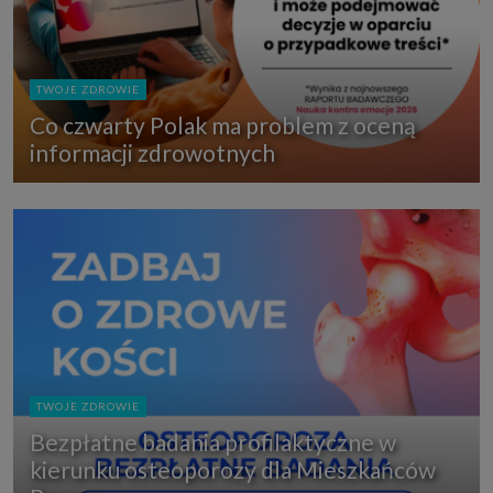
TWOJE ZDROWIE
Co czwarty Polak ma problem z oceną
informacji zdrowotnych
TWOJE ZDROWIE
Bezpłatne badania profilaktyczne w
kierunku osteoporozy dla Mieszkańców