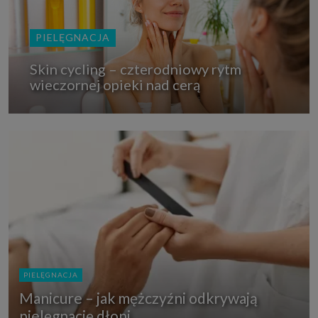
PIELĘGNACJA
Skin cycling – czterodniowy rytm
wieczornej opieki nad cerą
PIELĘGNACJA
Manicure – jak mężczyźni odkrywają
pielęgnację dłoni