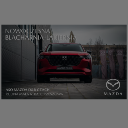
które przeglądarka wysyła do serwera przy każdorazowym wejściu na
stronę z tego urządzenia, podczas gdy odwiedzasz strony w Internecie.
Szczegółową informację na temat plików cookie i ich funkcjonowania
znajdziesz
pod tym linkiem
. Pod tym linkiem znajdziesz także informację
o tym jak zmienić ustawienia przeglądarki, aby ograniczyć lub wyłączyć
funkcjonowanie plików cookies itp. oraz jak usunąć takie pliki z Twojego
urządzenia.
Twoje uprawnienia
Przysługują Ci następujące uprawnienia wobec Twoich danych i ich
przetwarzania przez nas, inne podmioty z Grupy SAGIER i Zaufanych
Partnerów:
1. Jeśli udzieliłeś zgody na przetwarzanie danych możesz ją w każdej
chwili wycofać (cofnięcie zgody oczywiście nie uchyli zgodności z prawem
przetwarzania już dokonanego na jej podstawie);
2. Masz również prawo żądania dostępu do Twoich danych osobowych, ich
sprostowania, usunięcia lub ograniczenia przetwarzania, prawo do
przeniesienia danych, wyrażenia sprzeciwu wobec przetwarzania danych
oraz prawo do wniesienia skargi do organu nadzorczego, którym w Polsce
jest Prezes Urzędu Ochrony Danych Osobowych.
Pod tym adresem
znajdziesz dodatkowe informacje dotyczące przetwarzania danych i
Twoich uprawnień.