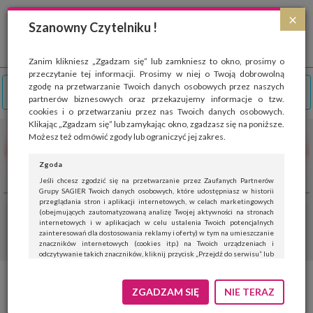
Strona wykorzystuje pliki cookies, które służą głównie do celów statystycznych.
×
Wyrażając zgodę na używanie 'cookies', zezwalasz na zapisanie ich w pamięci
Szanowny Czytelniku !
przeglądarki. Przejdź do
polityki cookies
.
ROZUMIEM
Zanim klikniesz „Zgadzam się” lub zamkniesz to okno, prosimy o
przeczytanie tej informacji. Prosimy w niej o Twoją dobrowolną
zgodę na przetwarzanie Twoich danych osobowych przez naszych
partnerów biznesowych oraz przekazujemy informacje o tzw.
cookies i o przetwarzaniu przez nas Twoich danych osobowych.
Klikając „Zgadzam się” lub zamykając okno, zgadzasz się na poniższe.
Możesz też odmówić zgody lub ograniczyć jej zakres.
Zgoda
Jeśli chcesz zgodzić się na przetwarzanie przez Zaufanych Partnerów
Grupy SAGIER Twoich danych osobowych, które udostępniasz w historii
przeglądania stron i aplikacji internetowych, w celach marketingowych
(obejmujących zautomatyzowaną analizę Twojej aktywności na stronach
internetowych i w aplikacjach w celu ustalenia Twoich potencjalnych
zainteresowań dla dostosowania reklamy i oferty) w tym na umieszczanie
znaczników internetowych (cookies itp.) na Twoich urządzeniach i
odczytywanie takich znaczników, kliknij przycisk „Przejdź do serwisu” lub
zamknij to okno.
Jeśli nie chcesz wyrazić zgody, kliknij „Nie teraz”.
ZGADZAM SIĘ
NIE TERAZ
Wyrażenie zgody jest dobrowolne. Możesz edytować zakres zgody, w tym
wycofać ją całkowicie, przechodząc na naszą stronę
polityki prywatności
.