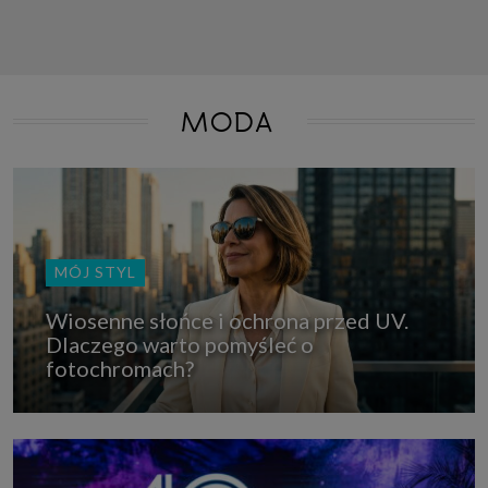
MODA
MÓJ STYL
Wiosenne słońce i ochrona przed UV.
Dlaczego warto pomyśleć o
fotochromach?