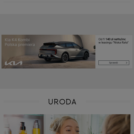
URODA