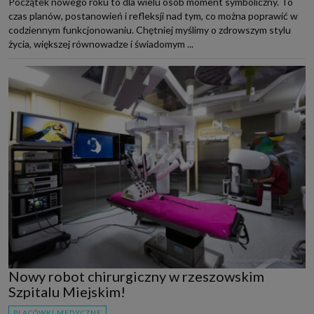
Początek nowego roku to dla wielu osób moment symboliczny. To
czas planów, postanowień i refleksji nad tym, co można poprawić w
codziennym funkcjonowaniu. Chętniej myślimy o zdrowszym stylu
życia, większej równowadze i świadomym ...
Nowy robot chirurgiczny w rzeszowskim
Szpitalu Miejskim!
PLACÓWKI MEDYCZNE