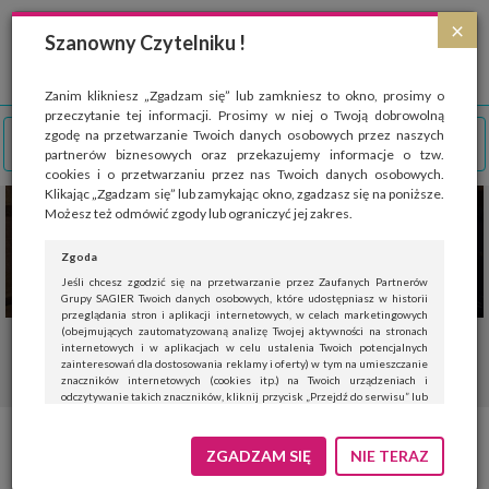
Strona wykorzystuje pliki cookies, które służą głównie do celów statystycznych.
×
Wyrażając zgodę na używanie 'cookies', zezwalasz na zapisanie ich w pamięci
Szanowny Czytelniku !
przeglądarki. Przejdź do
polityki cookies
.
ROZUMIEM
Zanim klikniesz „Zgadzam się” lub zamkniesz to okno, prosimy o
przeczytanie tej informacji. Prosimy w niej o Twoją dobrowolną
zgodę na przetwarzanie Twoich danych osobowych przez naszych
partnerów biznesowych oraz przekazujemy informacje o tzw.
cookies i o przetwarzaniu przez nas Twoich danych osobowych.
Klikając „Zgadzam się” lub zamykając okno, zgadzasz się na poniższe.
Możesz też odmówić zgody lub ograniczyć jej zakres.
Zgoda
Jeśli chcesz zgodzić się na przetwarzanie przez Zaufanych Partnerów
Grupy SAGIER Twoich danych osobowych, które udostępniasz w historii
przeglądania stron i aplikacji internetowych, w celach marketingowych
(obejmujących zautomatyzowaną analizę Twojej aktywności na stronach
internetowych i w aplikacjach w celu ustalenia Twoich potencjalnych
zainteresowań dla dostosowania reklamy i oferty) w tym na umieszczanie
znaczników internetowych (cookies itp.) na Twoich urządzeniach i
odczytywanie takich znaczników, kliknij przycisk „Przejdź do serwisu” lub
zamknij to okno.
Jeśli nie chcesz wyrazić zgody, kliknij „Nie teraz”.
ZGADZAM SIĘ
NIE TERAZ
Wyrażenie zgody jest dobrowolne. Możesz edytować zakres zgody, w tym
wycofać ją całkowicie, przechodząc na naszą stronę
polityki prywatności
.