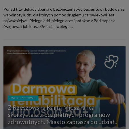
Ponad trzy dekady dbania o bezpieczeństwo pacjentów i budowania
wspólnoty ludzi, dla których pomoc drugiemu człowiekowi jest
najważniejsza. Pielęgniarki, pielęgniarze i położne z Podkarpacia
świętowali jubileusz 35-lecia swojego ...
TWOJE ZDROWIE
Z Rzeszowską Kartą Mieszkańca
skorzystasz z bezpłatnych programów
zdrowotnych. Miasto zaprasza do udziału