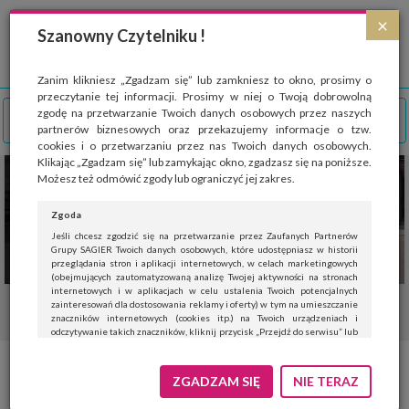
Strona wykorzystuje pliki cookies, które służą głównie do celów statystycznych.
×
Wyrażając zgodę na używanie 'cookies', zezwalasz na zapisanie ich w pamięci
Szanowny Czytelniku !
przeglądarki. Przejdź do
polityki cookies
.
ROZUMIEM
Zanim klikniesz „Zgadzam się” lub zamkniesz to okno, prosimy o
przeczytanie tej informacji. Prosimy w niej o Twoją dobrowolną
zgodę na przetwarzanie Twoich danych osobowych przez naszych
partnerów biznesowych oraz przekazujemy informacje o tzw.
cookies i o przetwarzaniu przez nas Twoich danych osobowych.
Klikając „Zgadzam się” lub zamykając okno, zgadzasz się na poniższe.
Możesz też odmówić zgody lub ograniczyć jej zakres.
Zgoda
Jeśli chcesz zgodzić się na przetwarzanie przez Zaufanych Partnerów
Grupy SAGIER Twoich danych osobowych, które udostępniasz w historii
przeglądania stron i aplikacji internetowych, w celach marketingowych
(obejmujących zautomatyzowaną analizę Twojej aktywności na stronach
internetowych i w aplikacjach w celu ustalenia Twoich potencjalnych
zainteresowań dla dostosowania reklamy i oferty) w tym na umieszczanie
znaczników internetowych (cookies itp.) na Twoich urządzeniach i
odczytywanie takich znaczników, kliknij przycisk „Przejdź do serwisu” lub
zamknij to okno.
Jeśli nie chcesz wyrazić zgody, kliknij „Nie teraz”.
ZGADZAM SIĘ
NIE TERAZ
Wyrażenie zgody jest dobrowolne. Możesz edytować zakres zgody, w tym
wycofać ją całkowicie, przechodząc na naszą stronę
polityki prywatności
.