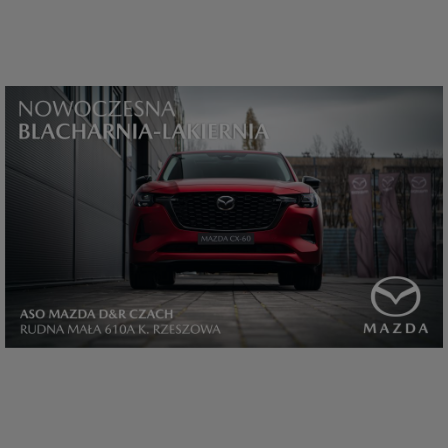
które przeglądarka wysyła do serwera przy każdorazowym wejściu na
stronę z tego urządzenia, podczas gdy odwiedzasz strony w Internecie.
Szczegółową informację na temat plików cookie i ich funkcjonowania
znajdziesz
pod tym linkiem
. Pod tym linkiem znajdziesz także informację
o tym jak zmienić ustawienia przeglądarki, aby ograniczyć lub wyłączyć
funkcjonowanie plików cookies itp. oraz jak usunąć takie pliki z Twojego
urządzenia.
Twoje uprawnienia
Przysługują Ci następujące uprawnienia wobec Twoich danych i ich
przetwarzania przez nas, inne podmioty z Grupy SAGIER i Zaufanych
Partnerów:
1. Jeśli udzieliłeś zgody na przetwarzanie danych możesz ją w każdej
chwili wycofać (cofnięcie zgody oczywiście nie uchyli zgodności z prawem
przetwarzania już dokonanego na jej podstawie);
2. Masz również prawo żądania dostępu do Twoich danych osobowych, ich
sprostowania, usunięcia lub ograniczenia przetwarzania, prawo do
przeniesienia danych, wyrażenia sprzeciwu wobec przetwarzania danych
oraz prawo do wniesienia skargi do organu nadzorczego, którym w Polsce
jest Prezes Urzędu Ochrony Danych Osobowych.
Pod tym adresem
znajdziesz dodatkowe informacje dotyczące przetwarzania danych i
Twoich uprawnień.