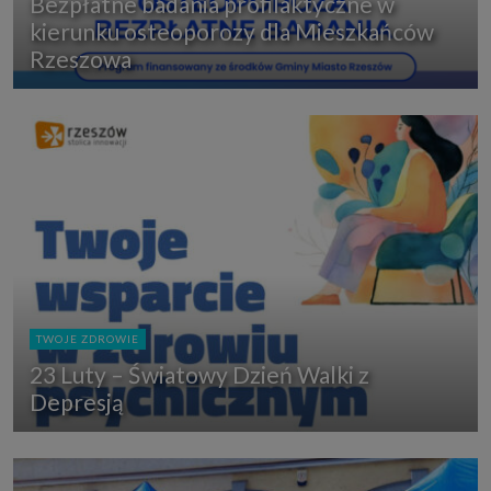
Bezpłatne badania profilaktyczne w
kierunku osteoporozy dla Mieszkańców
Rzeszowa
TWOJE ZDROWIE
23 Luty – Światowy Dzień Walki z
Depresją