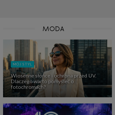
MODA
MÓJ STYL
Wiosenne słońce i ochrona przed UV.
Dlaczego warto pomyśleć o
fotochromach?