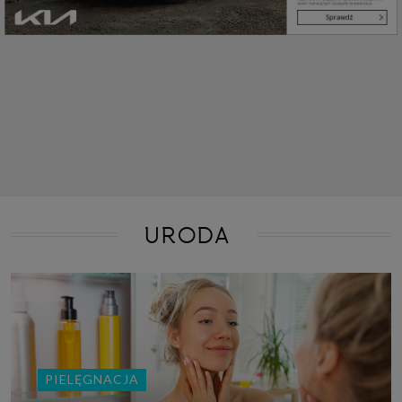
URODA
PIELĘGNACJA