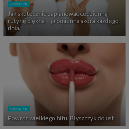
KOSMETYKI
Jak skutecznie zaplanować codzienną
rutynę piękna – promienna skóra każdego
dnia.
KOSMETYKI
Powrót wielkiego hitu. Błyszczyk do ust