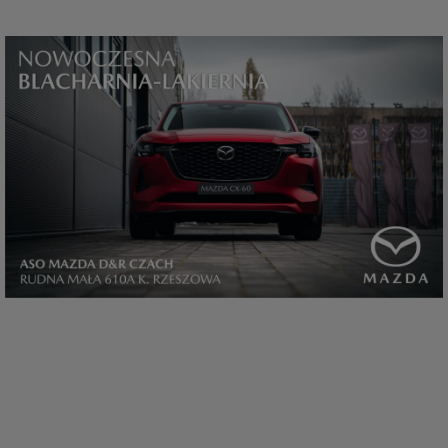
które przeglądarka wysyła do serwera przy każdorazowym wejściu na
stronę z tego urządzenia, podczas gdy odwiedzasz strony w Internecie.
Szczegółową informację na temat plików cookie i ich funkcjonowania
znajdziesz
pod tym linkiem
. Pod tym linkiem znajdziesz także informację
o tym jak zmienić ustawienia przeglądarki, aby ograniczyć lub wyłączyć
funkcjonowanie plików cookies itp. oraz jak usunąć takie pliki z Twojego
urządzenia.
Twoje uprawnienia
Przysługują Ci następujące uprawnienia wobec Twoich danych i ich
przetwarzania przez nas, inne podmioty z Grupy SAGIER i Zaufanych
Partnerów:
1. Jeśli udzieliłeś zgody na przetwarzanie danych możesz ją w każdej
chwili wycofać (cofnięcie zgody oczywiście nie uchyli zgodności z prawem
przetwarzania już dokonanego na jej podstawie);
2. Masz również prawo żądania dostępu do Twoich danych osobowych, ich
sprostowania, usunięcia lub ograniczenia przetwarzania, prawo do
przeniesienia danych, wyrażenia sprzeciwu wobec przetwarzania danych
oraz prawo do wniesienia skargi do organu nadzorczego, którym w Polsce
jest Prezes Urzędu Ochrony Danych Osobowych.
Pod tym adresem
znajdziesz dodatkowe informacje dotyczące przetwarzania danych i
Twoich uprawnień.