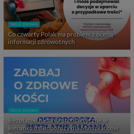
TWOJE ZDROWIE
Co czwarty Polak ma problem z oceną
informacji zdrowotnych
TWOJE ZDROWIE
Bezpłatne badania profilaktyczne w
kierunku osteoporozy dla Mieszkańców