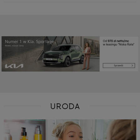
URODA