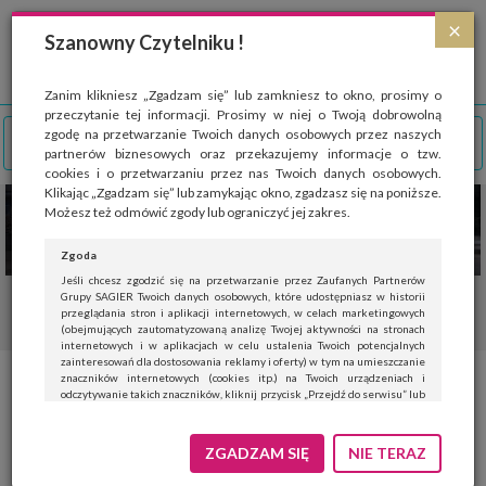
Strona wykorzystuje pliki cookies, które służą głównie do celów statystycznych.
×
Wyrażając zgodę na używanie 'cookies', zezwalasz na zapisanie ich w pamięci
Szanowny Czytelniku !
przeglądarki. Przejdź do
polityki cookies
.
ROZUMIEM
Zanim klikniesz „Zgadzam się” lub zamkniesz to okno, prosimy o
przeczytanie tej informacji. Prosimy w niej o Twoją dobrowolną
zgodę na przetwarzanie Twoich danych osobowych przez naszych
partnerów biznesowych oraz przekazujemy informacje o tzw.
cookies i o przetwarzaniu przez nas Twoich danych osobowych.
Klikając „Zgadzam się” lub zamykając okno, zgadzasz się na poniższe.
Możesz też odmówić zgody lub ograniczyć jej zakres.
Zgoda
Jeśli chcesz zgodzić się na przetwarzanie przez Zaufanych Partnerów
Grupy SAGIER Twoich danych osobowych, które udostępniasz w historii
przeglądania stron i aplikacji internetowych, w celach marketingowych
(obejmujących zautomatyzowaną analizę Twojej aktywności na stronach
internetowych i w aplikacjach w celu ustalenia Twoich potencjalnych
zainteresowań dla dostosowania reklamy i oferty) w tym na umieszczanie
znaczników internetowych (cookies itp.) na Twoich urządzeniach i
odczytywanie takich znaczników, kliknij przycisk „Przejdź do serwisu” lub
zamknij to okno.
Jeśli nie chcesz wyrazić zgody, kliknij „Nie teraz”.
ZGADZAM SIĘ
NIE TERAZ
Wyrażenie zgody jest dobrowolne. Możesz edytować zakres zgody, w tym
wycofać ją całkowicie, przechodząc na naszą stronę
polityki prywatności
.