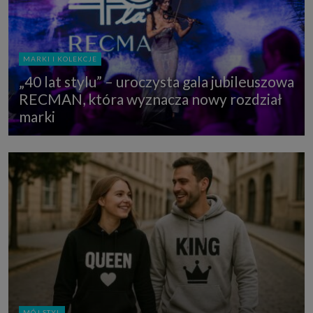
MARKI I KOLEKCJE
„40 lat stylu” – uroczysta gala jubileuszowa
RECMAN, która wyznacza nowy rozdział
marki
MÓJ STYL