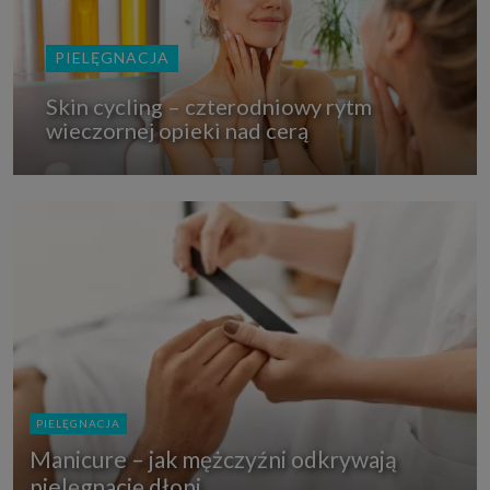
PIELĘGNACJA
Skin cycling – czterodniowy rytm
wieczornej opieki nad cerą
PIELĘGNACJA
Manicure – jak mężczyźni odkrywają
pielęgnację dłoni