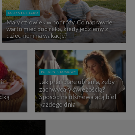
uchu na
z Grupy
kies to
MATKA I DZIECKO
mputer,
 z tego
Mały człowiek w podróży. Co naprawdę
e i ich
warto mieć pod ręką, kiedy jedziemy z
zmienić
dzieckiem na wakacje?
ć takie
mioty z
ywiście
PORADNIK DOMOWY
ia lub
 i
Jak prać białe ubrania, żeby
 danych
 Danych
 —
zachwycały świeżością?
Twoich
odką
Sposób na olśniewającą biel
każdego dnia