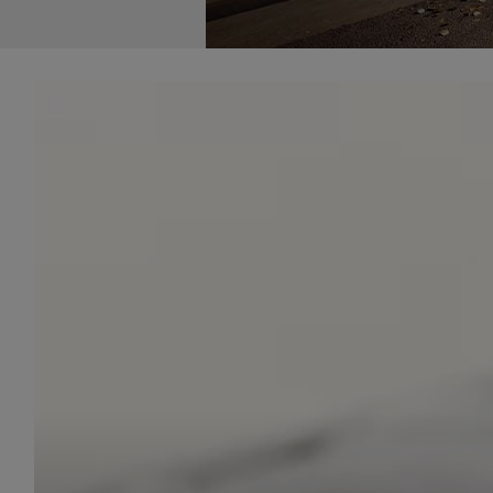
udost
marke
takie 
zdecyd
będą r
plików
Admin
Admini
której
świet
równie
PODMI
http:/
http:/
https:
http:/
Jeżeli
Zaufan
prywat
Podst
Twoje 
1. Jeś
z jedn