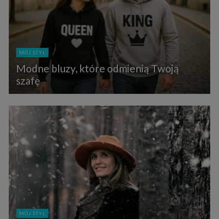
MÓJ STYL
Modne bluzy, które odmienią Twoją
szafę
MÓJ STYL