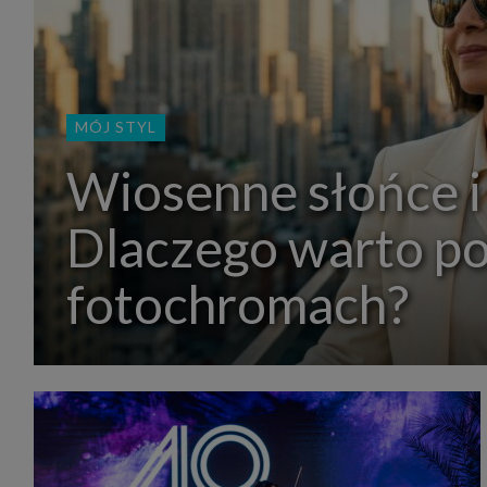
MÓJ STYL
Wiosenne słońce i
Dlaczego warto p
fotochromach?