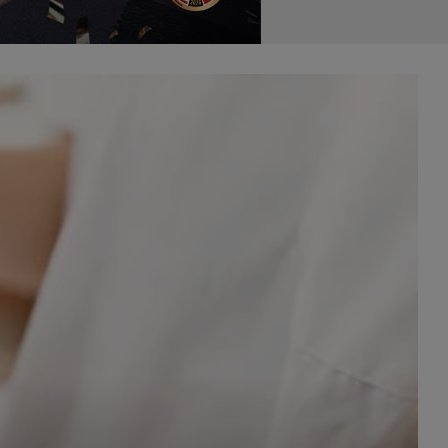
celach
rzanie
ile nie
 SAGIER
 takich
GIER, w
adto, w
gą być
że nasi
olityki
nia się
 dane w