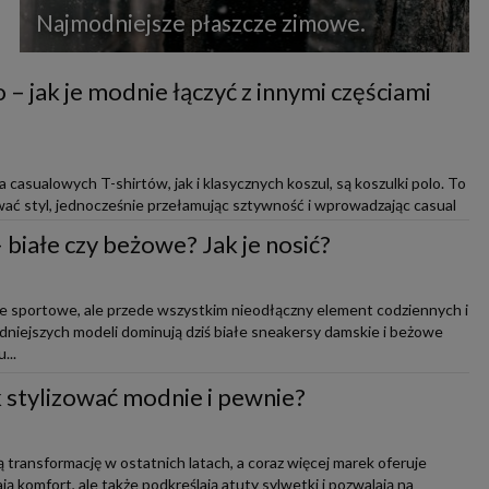
Najmodniejsze płaszcze zimowe.
 – jak je modnie łączyć z innymi częściami
casualowych T-shirtów, jak i klasycznych koszul, są koszulki polo. To
ać styl, jednocześnie przełamując sztywność i wprowadzając casual
białe czy beżowe? Jak je nosić?
ie sportowe, ale przede wszystkim nieodłączny element codziennych i
modniejszych modeli dominują dziś białe sneakersy damskie i beżowe
...
ak stylizować modnie i pewnie?
 transformację w ostatnich latach, a coraz więcej marek oferuje
ją komfort, ale także podkreślają atuty sylwetki i pozwalają na