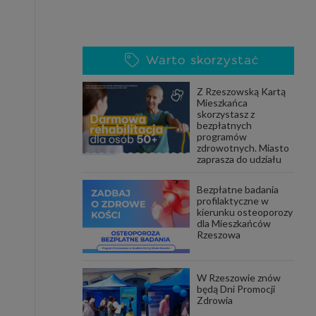
Warto skorzystać
Z Rzeszowską Kartą
Mieszkańca
skorzystasz z
bezpłatnych
programów
zdrowotnych. Miasto
zaprasza do udziału
Bezpłatne badania
profilaktyczne w
kierunku osteoporozy
dla Mieszkańców
Rzeszowa
W Rzeszowie znów
będą Dni Promocji
Zdrowia