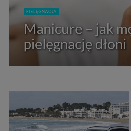
zakres
2. Zap
PIELĘGNACJA
osoba)
użytk
własny
Manicure – jak m
intern
przetw
pielęgnację dłoni
3. Za 
móc p
przed
Ciebie
Cię to
momen
Twoje 
zgody 
przyp
przeda
podsta
skutec
Przek
Admin
marke
zobowi
celów.
Cooki
Na na