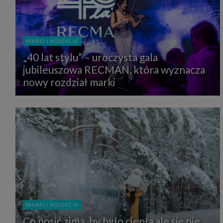
MARKI I KOLEKCJE
„40 lat stylu” – uroczysta gala
jubileuszowa RECMAN, która wyznacza
nowy rozdział marki
MARKI I KOLEKCJE
Co nosić zimą, by było ciepła ale się nie