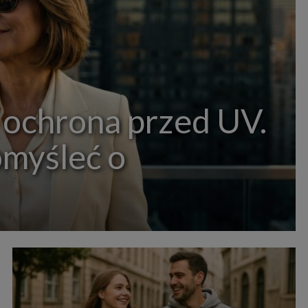
 ochrona przed UV.
omyśleć o