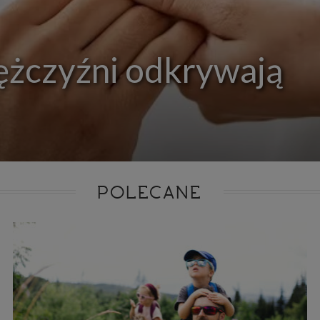
ie niezbędnym do realizacji tej umowy.
ewnianie bezpieczeństwa usługi (np. sprawdzenie, czy do Twojego konta nie loguje się nieupr
, dokonanie pomiarów statystycznych, ulepszanie naszych usług i dopasowanie ich do potrzeb i
owników (np. personalizowanie treści w usługach), jak również prowadzenie marketingu i pr
ch usług (np. jeśli interesujesz się motoryzacją i oglądasz artykuły w biznesistyl.pl lub na innych s
ężczyźni odkrywają
etowych, to możemy Ci wyświetlić reklamę dotyczącą artykułu w serwisie biznesistyl.pl/automoto
arzanie danych to realizacja naszych prawnie uzasadnionych interesów.
Twoją zgodą usługi marketingowe dostarczą Ci nasi Zaufani Partnerzy oraz my dla podmiotów trzeci
okazać interesujące Cię reklamy (np. produktu, którego możesz potrzebować) reklamodawcy
stawiciele chcieliby mieć możliwość przetwarzania Twoich danych związanych z odwiedzanymi
 stronami internetowymi. Udzielenie takiej zgody jest dobrowolne, nie musisz jej udzielać, nie 
 dostępu do naszych usług. Masz również możliwość ograniczenia zakresu lub zmiany zgody w d
cie.
dane przetwarzane będą do czasu istnienia podstawy do ich przetwarzania, czyli w przypadku udz
do momentu jej cofnięcia, ograniczenia lub innych działań z Twojej strony ograniczających tę z
adku niezbędności danych do wykonania umowy, przez czas jej wykonywania i ewentualnie
POLECANE
wnienia roszczeń z niej (zwykle nie więcej niż 3 lata, a maksymalnie 10 lat), a w przypad
wą przetwarzania danych jest uzasadniony interes administratora, do czasu zgłoszenia przez
znego sprzeciwu.
azywanie danych
istratorzy danych mogą powierzać Twoje dane podwykonawcom IT, księgowym, ag
tingowym etc. Zrobią to jedynie na podstawie umowy o powierzenie przetwarzania 
ązującej taki podmiot do odpowiedniego zabezpieczenia danych i niekorzystania z nich do w
es
szych stronach używamy znaczników internetowych takich jak pliki np. cookie lub local stor