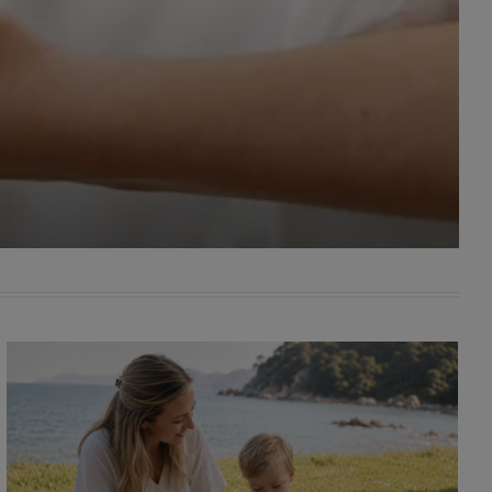
awniona
 wygody
omocji
tronach
. Takie
ch. Aby
 i ich
 przez
pozbawi
owolnym
ielenia
godę, w
 okres
ku, gdy
 Ciebie
encjom
danych
łasnych
age do