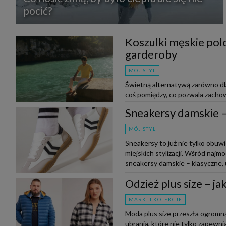
pocić?
Koszulki męskie polo
garderoby
MÓJ STYL
Świetną alternatywą zarówno dla 
coś pomiędzy, co pozwala zachow
do outfitu. Czy wiesz, jak nos...
Sneakersy damskie – 
MÓJ STYL
Sneakersy to już nie tylko obuw
miejskich stylizacji. Wśród naj
sneakersy damskie – klasyczne, u
Odzież plus size – j
MARKI I KOLEKCJE
Moda plus size przeszła ogromną
ubrania, które nie tylko zapewnia