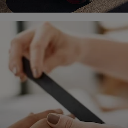
ępnianych przez siebie usług internetowych przetwarzają Twoje dane we własnych 
tingowych w oparciu o prawnie uzasadniony, wspólny interes podmiotów Grupy SAGIER. Przetwa
nie wymaga dodatkowej zgody z Twojej strony, ale możesz mu się w każdej chwili sprzeciwić. O 
ujesz inaczej, dokonując stosownych zmian ustawień w Twojej przeglądarce, podmioty z Grupy
ównież instalować na Twoich urządzeniach pliki cookies i podobne oraz odczytywać informacje z
. Bliższe informacje o cookies znajdziesz w akapicie „Cookies” pod koniec tej informacji.
istrator danych osobowych
stratorami Twoich danych są podmioty z Grupy SAGIER czyli podmioty z grupy kapitałowej SA
 skład wchodzą Sagier Sp. z o.o. ul. Cegielniana 18c/3, 35-310 Rzeszów oraz Podmioty Zależne. Pon
le obowiązującego prawa, administratorami Twoich danych w ramach poszczególnych Usług mo
ż Zaufani Partnerzy, w tym klienci.
IOTY ZALEŻNE:
/www.biznesistyl.pl/
/poradnikbudowlany.eu/
//modnieizdrowo.pl/
/www.sagier.pl/
 wyrazisz zgodę, o którą wyżej prosimy, administratorami Twoich danych osobowych będą tak
i Partnerzy. Listę Zaufanych Partnerów możesz sprawdzić w każdym momencie na stronie naszej
p
ności
i tam też zmodyfikować lub cofnąć swoje zgody.
awa i cel przetwarzania
dane przetwarzamy w następujących celach:
li zawieramy z Tobą umowę o realizację danej usługi (np. usługi zapewniającej Ci możliwość zapozna
ym z naszych serwisów w oparciu o treść regulaminu tego serwisu), to możemy przetwarzać Twoje