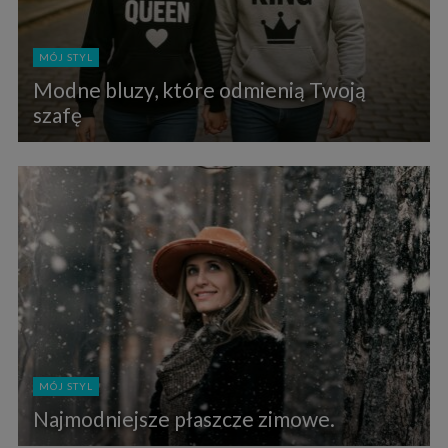
MÓJ STYL
Modne bluzy, które odmienią Twoją
szafę
MÓJ STYL
Najmodniejsze płaszcze zimowe.