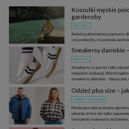
Koszulki męskie polo
garderoby
MÓJ STYL
Świetną alternatywą zarówno dla 
coś pomiędzy, co pozwala zachow
do outfitu. Czy wiesz, jak nos...
Sneakersy damskie – 
MÓJ STYL
Sneakersy to już nie tylko obuw
miejskich stylizacji. Wśród naj
sneakersy damskie – klasyczne, u
Odzież plus size – j
MARKI I KOLEKCJE
Moda plus size przeszła ogromną
ubrania, które nie tylko zapewnia
tworzenie stylowych zestawów. N