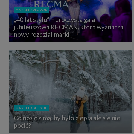
MARKI I KOLEKCJE
„40 lat stylu” – uroczysta gala
jubileuszowa RECMAN, która wyznacza
nowy rozdział marki
MARKI I KOLEKCJE
Co nosić zimą, by było ciepła ale się nie
pocić?