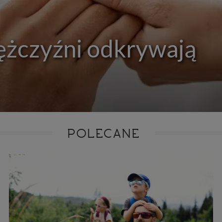
ie niezbędnym do realizacji tej umowy.
ewnianie bezpieczeństwa usługi (np. sprawdzenie, czy do Twojego konta nie loguje się nieupr
, dokonanie pomiarów statystycznych, ulepszanie naszych usług i dopasowanie ich do potrzeb i
owników (np. personalizowanie treści w usługach), jak również prowadzenie marketingu i pr
ch usług (np. jeśli interesujesz się motoryzacją i oglądasz artykuły w biznesistyl.pl lub na innych s
ężczyźni odkrywają
etowych, to możemy Ci wyświetlić reklamę dotyczącą artykułu w serwisie biznesistyl.pl/automoto
arzanie danych to realizacja naszych prawnie uzasadnionych interesów.
Twoją zgodą usługi marketingowe dostarczą Ci nasi Zaufani Partnerzy oraz my dla podmiotów trzeci
okazać interesujące Cię reklamy (np. produktu, którego możesz potrzebować) reklamodawcy
stawiciele chcieliby mieć możliwość przetwarzania Twoich danych związanych z odwiedzanymi
 stronami internetowymi. Udzielenie takiej zgody jest dobrowolne, nie musisz jej udzielać, nie 
 dostępu do naszych usług. Masz również możliwość ograniczenia zakresu lub zmiany zgody w d
cie.
dane przetwarzane będą do czasu istnienia podstawy do ich przetwarzania, czyli w przypadku udz
do momentu jej cofnięcia, ograniczenia lub innych działań z Twojej strony ograniczających tę z
adku niezbędności danych do wykonania umowy, przez czas jej wykonywania i ewentualnie
POLECANE
wnienia roszczeń z niej (zwykle nie więcej niż 3 lata, a maksymalnie 10 lat), a w przypad
wą przetwarzania danych jest uzasadniony interes administratora, do czasu zgłoszenia przez
znego sprzeciwu.
azywanie danych
istratorzy danych mogą powierzać Twoje dane podwykonawcom IT, księgowym, ag
tingowym etc. Zrobią to jedynie na podstawie umowy o powierzenie przetwarzania 
ązującej taki podmiot do odpowiedniego zabezpieczenia danych i niekorzystania z nich do w
es
szych stronach używamy znaczników internetowych takich jak pliki np. cookie lub local stor