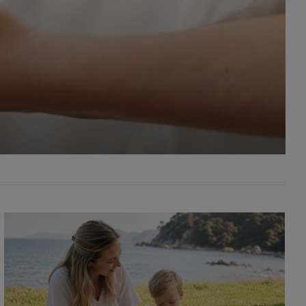
awniona
 wygody
omocji
tronach
. Takie
ch. Aby
 i ich
 przez
pozbawi
owolnym
ielenia
godę, w
 okres
ku, gdy
 Ciebie
encjom
danych
łasnych
age do