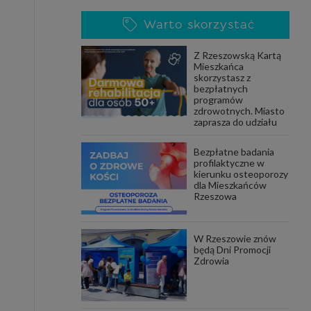
Warto skorzystać
Z Rzeszowską Kartą
Mieszkańca
skorzystasz z
bezpłatnych
programów
zdrowotnych. Miasto
zaprasza do udziału
Bezpłatne badania
profilaktyczne w
kierunku osteoporozy
dla Mieszkańców
Rzeszowa
W Rzeszowie znów
będą Dni Promocji
Zdrowia