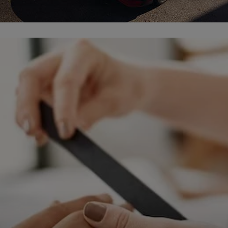
ępnianych przez siebie usług internetowych przetwarzają Twoje dane we własnych 
tingowych w oparciu o prawnie uzasadniony, wspólny interes podmiotów Grupy SAGIER. Przetwa
nie wymaga dodatkowej zgody z Twojej strony, ale możesz mu się w każdej chwili sprzeciwić. O 
ujesz inaczej, dokonując stosownych zmian ustawień w Twojej przeglądarce, podmioty z Grupy
ównież instalować na Twoich urządzeniach pliki cookies i podobne oraz odczytywać informacje z
. Bliższe informacje o cookies znajdziesz w akapicie „Cookies” pod koniec tej informacji.
istrator danych osobowych
stratorami Twoich danych są podmioty z Grupy SAGIER czyli podmioty z grupy kapitałowej SA
 skład wchodzą Sagier Sp. z o.o. ul. Cegielniana 18c/3, 35-310 Rzeszów oraz Podmioty Zależne. Pon
le obowiązującego prawa, administratorami Twoich danych w ramach poszczególnych Usług mo
ż Zaufani Partnerzy, w tym klienci.
IOTY ZALEŻNE:
/www.biznesistyl.pl/
/poradnikbudowlany.eu/
//modnieizdrowo.pl/
/www.sagier.pl/
 wyrazisz zgodę, o którą wyżej prosimy, administratorami Twoich danych osobowych będą tak
i Partnerzy. Listę Zaufanych Partnerów możesz sprawdzić w każdym momencie na stronie naszej
p
ności
i tam też zmodyfikować lub cofnąć swoje zgody.
awa i cel przetwarzania
dane przetwarzamy w następujących celach:
li zawieramy z Tobą umowę o realizację danej usługi (np. usługi zapewniającej Ci możliwość zapozna
ym z naszych serwisów w oparciu o treść regulaminu tego serwisu), to możemy przetwarzać Twoje