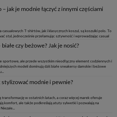
 – jak je modnie łączyć z innymi częściami
casualowych T-shirtów, jak i klasycznych koszul, są koszulki polo. To
ać styl, jednocześnie przełamując sztywność i wprowadzając casual
białe czy beżowe? Jak je nosić?
ie sportowe, ale przede wszystkim nieodłączny element codziennych i
modniejszych modeli dominują dziś białe sneakersy damskie i beżowe
...
ak stylizować modnie i pewnie?
 transformację w ostatnich latach, a coraz więcej marek oferuje
ją komfort, ale także podkreślają atuty sylwetki i pozwalają na
iezale...