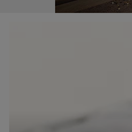
udost
marke
takie 
zdecyd
będą r
plików
Admin
Admini
której
świet
równie
PODMI
http:/
http:/
https:
http:/
Jeżeli
Zaufan
prywat
Podst
Twoje 
1. Jeś
z jedn