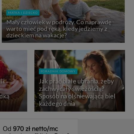
uchu na
z Grupy
kies to
MATKA I DZIECKO
mputer,
 z tego
Mały człowiek w podróży. Co naprawdę
e i ich
warto mieć pod ręką, kiedy jedziemy z
zmienić
dzieckiem na wakacje?
ć takie
mioty z
ywiście
PORADNIK DOMOWY
ia lub
 i
Jak prać białe ubrania, żeby
 danych
 Danych
 —
zachwycały świeżością?
Twoich
odką
Sposób na olśniewającą biel
każdego dnia