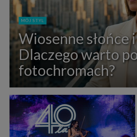
MÓJ STYL
Wiosenne słońce i
Dlaczego warto p
fotochromach?