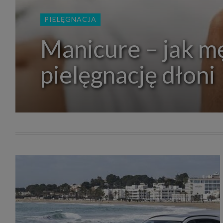
zakres
2. Zap
PIELĘGNACJA
osoba)
użytk
własny
Manicure – jak m
intern
przetw
pielęgnację dłoni
3. Za 
móc p
przed
Ciebie
Cię to
momen
Twoje 
zgody 
przyp
przeda
podsta
skutec
Przek
Admin
marke
zobowi
celów.
Cooki
Na na