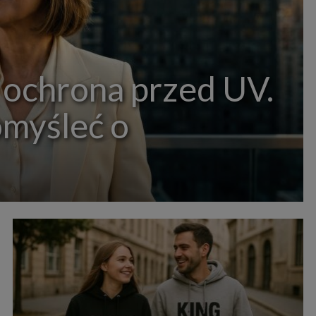
 ochrona przed UV.
omyśleć o