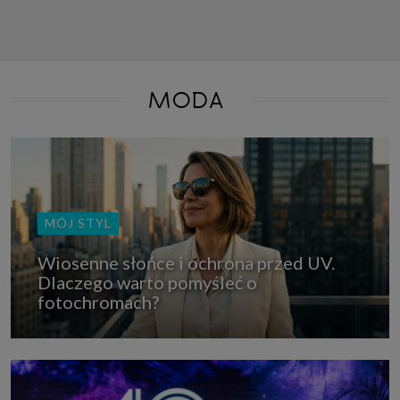
MODA
MÓJ STYL
Wiosenne słońce i ochrona przed UV.
Dlaczego warto pomyśleć o
fotochromach?