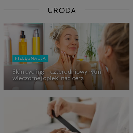
URODA
PIELĘGNACJA
Skin cycling – czterodniowy rytm
wieczornej opieki nad cerą