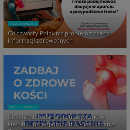
TWOJE ZDROWIE
Co czwarty Polak ma problem z oceną
informacji zdrowotnych
TWOJE ZDROWIE
Bezpłatne badania profilaktyczne w
kierunku osteoporozy dla Mieszkańców