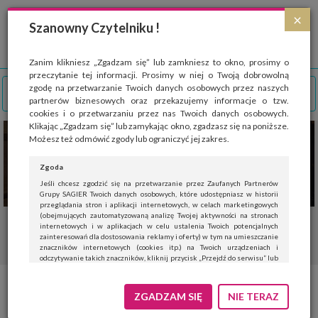
Strona wykorzystuje pliki cookies, które służą głównie do celów statystycznych.
×
Wyrażając zgodę na używanie 'cookies', zezwalasz na zapisanie ich w pamięci
Szanowny Czytelniku !
przeglądarki. Przejdź do
polityki cookies
.
ROZUMIEM
Zanim klikniesz „Zgadzam się” lub zamkniesz to okno, prosimy o
przeczytanie tej informacji. Prosimy w niej o Twoją dobrowolną
zgodę na przetwarzanie Twoich danych osobowych przez naszych
partnerów biznesowych oraz przekazujemy informacje o tzw.
cookies i o przetwarzaniu przez nas Twoich danych osobowych.
Klikając „Zgadzam się” lub zamykając okno, zgadzasz się na poniższe.
Możesz też odmówić zgody lub ograniczyć jej zakres.
Zgoda
Jeśli chcesz zgodzić się na przetwarzanie przez Zaufanych Partnerów
Grupy SAGIER Twoich danych osobowych, które udostępniasz w historii
przeglądania stron i aplikacji internetowych, w celach marketingowych
(obejmujących zautomatyzowaną analizę Twojej aktywności na stronach
internetowych i w aplikacjach w celu ustalenia Twoich potencjalnych
zainteresowań dla dostosowania reklamy i oferty) w tym na umieszczanie
znaczników internetowych (cookies itp.) na Twoich urządzeniach i
odczytywanie takich znaczników, kliknij przycisk „Przejdź do serwisu” lub
zamknij to okno.
Jeśli nie chcesz wyrazić zgody, kliknij „Nie teraz”.
ZGADZAM SIĘ
NIE TERAZ
Wyrażenie zgody jest dobrowolne. Możesz edytować zakres zgody, w tym
wycofać ją całkowicie, przechodząc na naszą stronę
polityki prywatności
.