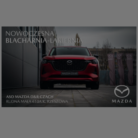
które przeglądarka wysyła do serwera przy każdorazowym wejściu na
stronę z tego urządzenia, podczas gdy odwiedzasz strony w Internecie.
Szczegółową informację na temat plików cookie i ich funkcjonowania
znajdziesz
pod tym linkiem
. Pod tym linkiem znajdziesz także informację
o tym jak zmienić ustawienia przeglądarki, aby ograniczyć lub wyłączyć
funkcjonowanie plików cookies itp. oraz jak usunąć takie pliki z Twojego
urządzenia.
Twoje uprawnienia
Przysługują Ci następujące uprawnienia wobec Twoich danych i ich
przetwarzania przez nas, inne podmioty z Grupy SAGIER i Zaufanych
Partnerów:
1. Jeśli udzieliłeś zgody na przetwarzanie danych możesz ją w każdej
chwili wycofać (cofnięcie zgody oczywiście nie uchyli zgodności z prawem
przetwarzania już dokonanego na jej podstawie);
2. Masz również prawo żądania dostępu do Twoich danych osobowych, ich
sprostowania, usunięcia lub ograniczenia przetwarzania, prawo do
przeniesienia danych, wyrażenia sprzeciwu wobec przetwarzania danych
oraz prawo do wniesienia skargi do organu nadzorczego, którym w Polsce
jest Prezes Urzędu Ochrony Danych Osobowych.
Pod tym adresem
znajdziesz dodatkowe informacje dotyczące przetwarzania danych i
Twoich uprawnień.