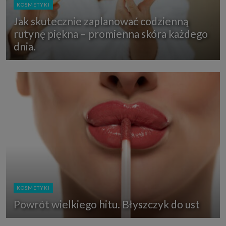
KOSMETYKI
Jak skutecznie zaplanować codzienną
rutynę piękna – promienna skóra każdego
dnia.
KOSMETYKI
Powrót wielkiego hitu. Błyszczyk do ust