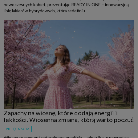
nowoczesnych kobiet, prezentując READY IN ONE – innowacyjną
linię lakierów hybrydowych, która redefiniu...
Zapachy na wiosnę, które dodają energii i
lekkości. Wiosenna zmiana, którą warto poczuć
PIELĘGNACJA
Wiosna to moment naturalnego przejścia — nie tylko w przyrodzie,