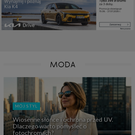
które przeglądarka wysyła do serwera przy każdorazowym wejściu na
stronę z tego urządzenia, podczas gdy odwiedzasz strony w Internecie.
Szczegółową informację na temat plików cookie i ich funkcjonowania
znajdziesz
pod tym linkiem
. Pod tym linkiem znajdziesz także informację
o tym jak zmienić ustawienia przeglądarki, aby ograniczyć lub wyłączyć
funkcjonowanie plików cookies itp. oraz jak usunąć takie pliki z Twojego
urządzenia.
Twoje uprawnienia
Przysługują Ci następujące uprawnienia wobec Twoich danych i ich
przetwarzania przez nas, inne podmioty z Grupy SAGIER i Zaufanych
Partnerów:
1. Jeśli udzieliłeś zgody na przetwarzanie danych możesz ją w każdej
MODA
chwili wycofać (cofnięcie zgody oczywiście nie uchyli zgodności z prawem
przetwarzania już dokonanego na jej podstawie);
2. Masz również prawo żądania dostępu do Twoich danych osobowych, ich
sprostowania, usunięcia lub ograniczenia przetwarzania, prawo do
przeniesienia danych, wyrażenia sprzeciwu wobec przetwarzania danych
oraz prawo do wniesienia skargi do organu nadzorczego, którym w Polsce
jest Prezes Urzędu Ochrony Danych Osobowych.
Pod tym adresem
znajdziesz dodatkowe informacje dotyczące przetwarzania danych i
Twoich uprawnień.
MÓJ STYL
Wiosenne słońce i ochrona przed UV.
Dlaczego warto pomyśleć o
fotochromach?