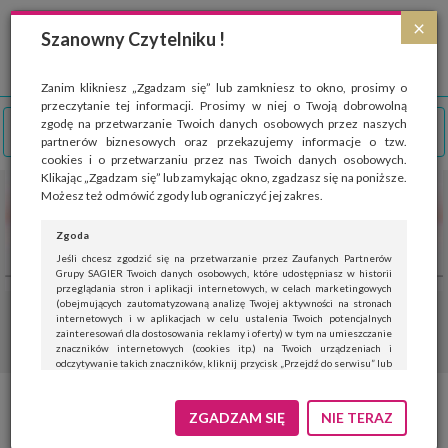
Strona wykorzystuje pliki cookies, które służą głównie do celów statystycznych.
×
Wyrażając zgodę na używanie 'cookies', zezwalasz na zapisanie ich w pamięci
Szanowny Czytelniku !
przeglądarki. Przejdź do
polityki cookies
.
ROZUMIEM
Zanim klikniesz „Zgadzam się” lub zamkniesz to okno, prosimy o
przeczytanie tej informacji. Prosimy w niej o Twoją dobrowolną
zgodę na przetwarzanie Twoich danych osobowych przez naszych
partnerów biznesowych oraz przekazujemy informacje o tzw.
cookies i o przetwarzaniu przez nas Twoich danych osobowych.
Klikając „Zgadzam się” lub zamykając okno, zgadzasz się na poniższe.
Możesz też odmówić zgody lub ograniczyć jej zakres.
Zgoda
Jeśli chcesz zgodzić się na przetwarzanie przez Zaufanych Partnerów
Grupy SAGIER Twoich danych osobowych, które udostępniasz w historii
przeglądania stron i aplikacji internetowych, w celach marketingowych
(obejmujących zautomatyzowaną analizę Twojej aktywności na stronach
internetowych i w aplikacjach w celu ustalenia Twoich potencjalnych
zainteresowań dla dostosowania reklamy i oferty) w tym na umieszczanie
znaczników internetowych (cookies itp.) na Twoich urządzeniach i
odczytywanie takich znaczników, kliknij przycisk „Przejdź do serwisu” lub
zamknij to okno.
Jeśli nie chcesz wyrazić zgody, kliknij „Nie teraz”.
ZGADZAM SIĘ
NIE TERAZ
Wyrażenie zgody jest dobrowolne. Możesz edytować zakres zgody, w tym
wycofać ją całkowicie, przechodząc na naszą stronę
polityki prywatności
.