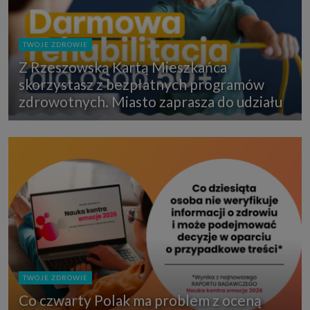
TWOJE ZDROWIE
Z Rzeszowską Kartą Mieszkańca
skorzystasz z bezpłatnych programów
zdrowotnych. Miasto zaprasza do udziału
TWOJE ZDROWIE
Co czwarty Polak ma problem z oceną