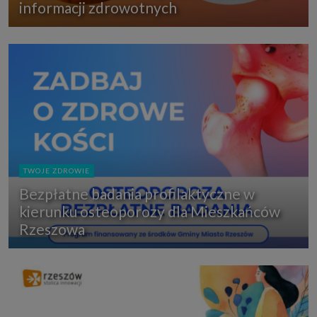
informacji zdrowotnych
TWOJE ZDROWIE
Bezpłatne badania profilaktyczne w
kierunku osteoporozy dla Mieszkańców
Rzeszowa