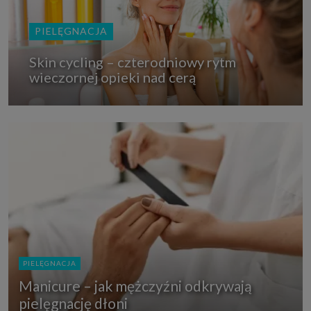
PIELĘGNACJA
Skin cycling – czterodniowy rytm
wieczornej opieki nad cerą
PIELĘGNACJA
Manicure – jak mężczyźni odkrywają
pielęgnację dłoni