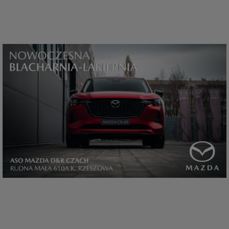
które przeglądarka wysyła do serwera przy każdorazowym wejściu na
stronę z tego urządzenia, podczas gdy odwiedzasz strony w Internecie.
Szczegółową informację na temat plików cookie i ich funkcjonowania
znajdziesz
pod tym linkiem
. Pod tym linkiem znajdziesz także informację
o tym jak zmienić ustawienia przeglądarki, aby ograniczyć lub wyłączyć
funkcjonowanie plików cookies itp. oraz jak usunąć takie pliki z Twojego
urządzenia.
Twoje uprawnienia
Przysługują Ci następujące uprawnienia wobec Twoich danych i ich
przetwarzania przez nas, inne podmioty z Grupy SAGIER i Zaufanych
Partnerów:
1. Jeśli udzieliłeś zgody na przetwarzanie danych możesz ją w każdej
chwili wycofać (cofnięcie zgody oczywiście nie uchyli zgodności z prawem
przetwarzania już dokonanego na jej podstawie);
2. Masz również prawo żądania dostępu do Twoich danych osobowych, ich
sprostowania, usunięcia lub ograniczenia przetwarzania, prawo do
przeniesienia danych, wyrażenia sprzeciwu wobec przetwarzania danych
oraz prawo do wniesienia skargi do organu nadzorczego, którym w Polsce
jest Prezes Urzędu Ochrony Danych Osobowych.
Pod tym adresem
znajdziesz dodatkowe informacje dotyczące przetwarzania danych i
Twoich uprawnień.