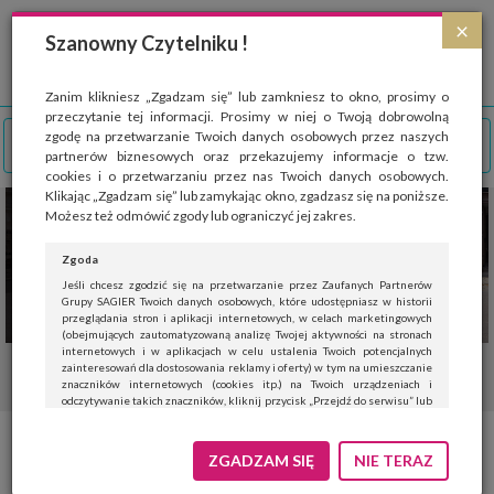
Strona wykorzystuje pliki cookies, które służą głównie do celów statystycznych.
×
Wyrażając zgodę na używanie 'cookies', zezwalasz na zapisanie ich w pamięci
Szanowny Czytelniku !
przeglądarki. Przejdź do
polityki cookies
.
ROZUMIEM
Zanim klikniesz „Zgadzam się” lub zamkniesz to okno, prosimy o
przeczytanie tej informacji. Prosimy w niej o Twoją dobrowolną
zgodę na przetwarzanie Twoich danych osobowych przez naszych
partnerów biznesowych oraz przekazujemy informacje o tzw.
cookies i o przetwarzaniu przez nas Twoich danych osobowych.
Klikając „Zgadzam się” lub zamykając okno, zgadzasz się na poniższe.
Możesz też odmówić zgody lub ograniczyć jej zakres.
Zgoda
Jeśli chcesz zgodzić się na przetwarzanie przez Zaufanych Partnerów
Grupy SAGIER Twoich danych osobowych, które udostępniasz w historii
przeglądania stron i aplikacji internetowych, w celach marketingowych
(obejmujących zautomatyzowaną analizę Twojej aktywności na stronach
internetowych i w aplikacjach w celu ustalenia Twoich potencjalnych
zainteresowań dla dostosowania reklamy i oferty) w tym na umieszczanie
znaczników internetowych (cookies itp.) na Twoich urządzeniach i
odczytywanie takich znaczników, kliknij przycisk „Przejdź do serwisu” lub
zamknij to okno.
Jeśli nie chcesz wyrazić zgody, kliknij „Nie teraz”.
ZGADZAM SIĘ
NIE TERAZ
Wyrażenie zgody jest dobrowolne. Możesz edytować zakres zgody, w tym
wycofać ją całkowicie, przechodząc na naszą stronę
polityki prywatności
.