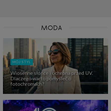
MODA
MÓJ STYL
Wiosenne słońce i ochrona przed UV.
Dlaczego warto pomyśleć o
fotochromach?