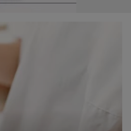
celach
rzanie
ile nie
 SAGIER
 takich
GIER, w
adto, w
gą być
że nasi
olityki
nia się
 dane w