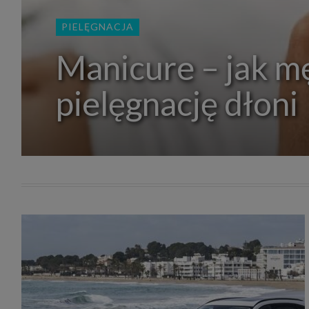
zakres
2. Zap
PIELĘGNACJA
osoba)
użytk
własny
Manicure – jak m
intern
przetw
pielęgnację dłoni
3. Za 
móc p
przed
Ciebie
Cię to
momen
Twoje 
zgody 
przyp
przeda
podsta
skutec
Przek
Admin
marke
zobowi
celów.
Cooki
Na na