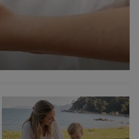
awniona
 wygody
omocji
tronach
. Takie
ch. Aby
 i ich
 przez
pozbawi
owolnym
ielenia
godę, w
 okres
ku, gdy
 Ciebie
encjom
danych
łasnych
age do