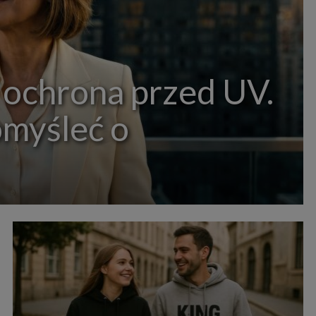
 ochrona przed UV.
omyśleć o