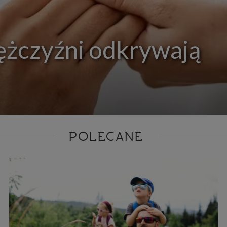
ie niezbędnym do realizacji tej umowy.
ewnianie bezpieczeństwa usługi (np. sprawdzenie, czy do Twojego konta nie loguje się nieupr
, dokonanie pomiarów statystycznych, ulepszanie naszych usług i dopasowanie ich do potrzeb i
owników (np. personalizowanie treści w usługach), jak również prowadzenie marketingu i pr
ch usług (np. jeśli interesujesz się motoryzacją i oglądasz artykuły w biznesistyl.pl lub na innych s
ężczyźni odkrywają
etowych, to możemy Ci wyświetlić reklamę dotyczącą artykułu w serwisie biznesistyl.pl/automoto
arzanie danych to realizacja naszych prawnie uzasadnionych interesów.
Twoją zgodą usługi marketingowe dostarczą Ci nasi Zaufani Partnerzy oraz my dla podmiotów trzeci
okazać interesujące Cię reklamy (np. produktu, którego możesz potrzebować) reklamodawcy
stawiciele chcieliby mieć możliwość przetwarzania Twoich danych związanych z odwiedzanymi
 stronami internetowymi. Udzielenie takiej zgody jest dobrowolne, nie musisz jej udzielać, nie 
 dostępu do naszych usług. Masz również możliwość ograniczenia zakresu lub zmiany zgody w d
cie.
dane przetwarzane będą do czasu istnienia podstawy do ich przetwarzania, czyli w przypadku udz
do momentu jej cofnięcia, ograniczenia lub innych działań z Twojej strony ograniczających tę z
adku niezbędności danych do wykonania umowy, przez czas jej wykonywania i ewentualnie
POLECANE
wnienia roszczeń z niej (zwykle nie więcej niż 3 lata, a maksymalnie 10 lat), a w przypad
wą przetwarzania danych jest uzasadniony interes administratora, do czasu zgłoszenia przez
znego sprzeciwu.
azywanie danych
istratorzy danych mogą powierzać Twoje dane podwykonawcom IT, księgowym, ag
tingowym etc. Zrobią to jedynie na podstawie umowy o powierzenie przetwarzania 
ązującej taki podmiot do odpowiedniego zabezpieczenia danych i niekorzystania z nich do w
es
szych stronach używamy znaczników internetowych takich jak pliki np. cookie lub local stor