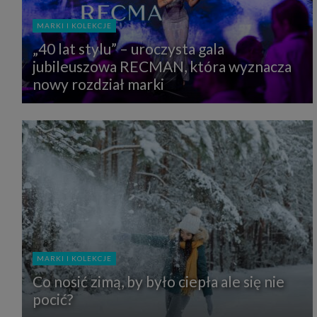
MARKI I KOLEKCJE
„40 lat stylu” – uroczysta gala
jubileuszowa RECMAN, która wyznacza
nowy rozdział marki
MARKI I KOLEKCJE
Co nosić zimą, by było ciepła ale się nie
pocić?