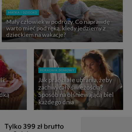
uchu na
z Grupy
kies to
MATKA I DZIECKO
mputer,
 z tego
Mały człowiek w podróży. Co naprawdę
e i ich
warto mieć pod ręką, kiedy jedziemy z
zmienić
dzieckiem na wakacje?
ć takie
mioty z
ywiście
PORADNIK DOMOWY
ia lub
 i
Jak prać białe ubrania, żeby
 danych
 Danych
 —
zachwycały świeżością?
Twoich
odką
Sposób na olśniewającą biel
każdego dnia