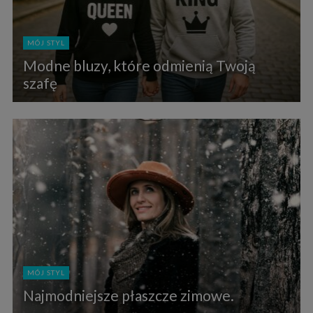
MÓJ STYL
Modne bluzy, które odmienią Twoją
szafę
MÓJ STYL
Najmodniejsze płaszcze zimowe.