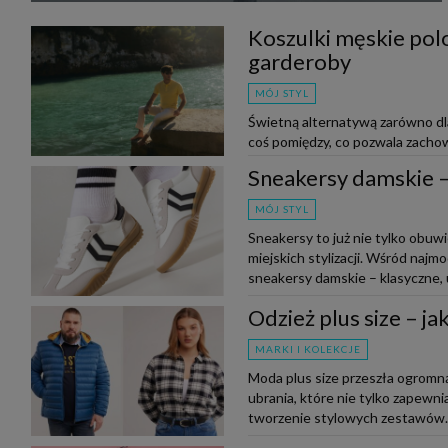
Koszulki męskie polo
garderoby
MÓJ STYL
Świetną alternatywą zarówno dla 
coś pomiędzy, co pozwala zachow
do outfitu. Czy wiesz, jak nos...
Sneakersy damskie – 
MÓJ STYL
Sneakersy to już nie tylko obuw
miejskich stylizacji. Wśród naj
sneakersy damskie – klasyczne, u
Odzież plus size – j
MARKI I KOLEKCJE
Moda plus size przeszła ogromną
ubrania, które nie tylko zapewnia
tworzenie stylowych zestawów. N