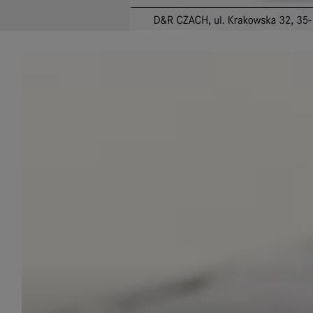
udost
marke
takie 
zdecyd
będą r
plików
Admin
Admini
której
świet
równie
PODMI
http:/
http:/
https:
http:/
Jeżeli
Zaufan
prywat
Podst
Twoje 
1. Jeś
z jedn