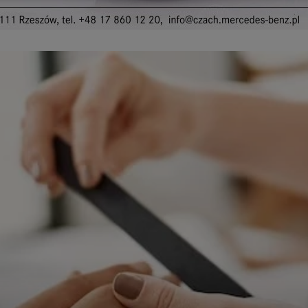
ępnianych przez siebie usług internetowych przetwarzają Twoje dane we własnych 
tingowych w oparciu o prawnie uzasadniony, wspólny interes podmiotów Grupy SAGIER. Przetwa
nie wymaga dodatkowej zgody z Twojej strony, ale możesz mu się w każdej chwili sprzeciwić. O 
ujesz inaczej, dokonując stosownych zmian ustawień w Twojej przeglądarce, podmioty z Grupy
ównież instalować na Twoich urządzeniach pliki cookies i podobne oraz odczytywać informacje z
. Bliższe informacje o cookies znajdziesz w akapicie „Cookies” pod koniec tej informacji.
istrator danych osobowych
stratorami Twoich danych są podmioty z Grupy SAGIER czyli podmioty z grupy kapitałowej SA
 skład wchodzą Sagier Sp. z o.o. ul. Cegielniana 18c/3, 35-310 Rzeszów oraz Podmioty Zależne. Pon
le obowiązującego prawa, administratorami Twoich danych w ramach poszczególnych Usług mo
ż Zaufani Partnerzy, w tym klienci.
IOTY ZALEŻNE:
/www.biznesistyl.pl/
/poradnikbudowlany.eu/
//modnieizdrowo.pl/
/www.sagier.pl/
 wyrazisz zgodę, o którą wyżej prosimy, administratorami Twoich danych osobowych będą tak
i Partnerzy. Listę Zaufanych Partnerów możesz sprawdzić w każdym momencie na stronie naszej
p
ności
i tam też zmodyfikować lub cofnąć swoje zgody.
awa i cel przetwarzania
dane przetwarzamy w następujących celach:
li zawieramy z Tobą umowę o realizację danej usługi (np. usługi zapewniającej Ci możliwość zapozna
ym z naszych serwisów w oparciu o treść regulaminu tego serwisu), to możemy przetwarzać Twoje