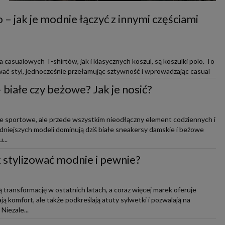
 – jak je modnie łączyć z innymi częściami
casualowych T-shirtów, jak i klasycznych koszul, są koszulki polo. To
ać styl, jednocześnie przełamując sztywność i wprowadzając casual
białe czy beżowe? Jak je nosić?
ie sportowe, ale przede wszystkim nieodłączny element codziennych i
modniejszych modeli dominują dziś białe sneakersy damskie i beżowe
...
ak stylizować modnie i pewnie?
 transformację w ostatnich latach, a coraz więcej marek oferuje
ją komfort, ale także podkreślają atuty sylwetki i pozwalają na
iezale...