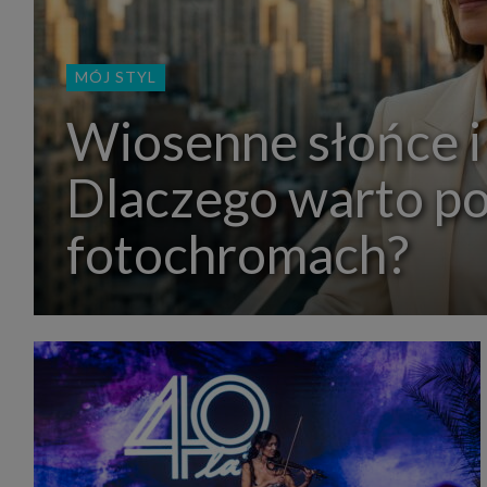
MÓJ STYL
Wiosenne słońce i
Dlaczego warto p
fotochromach?