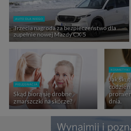
zbiera
strona
SAGIER
dane i
AUTO DLA NIEGO
tablet
urządz
Trzecia nagroda za bezpieczeństwo dla
funkc
zupełnie nowej Mazdy CX-5
ustawi
pliki 
Twoje
Przysł
Grupy 
1. Jeś
nie uc
KOSMETYKI
2. Ma
Jak sku
ograni
oraz p
PIELĘGNACJA
codzien
Osobo
upraw
Skąd biorą się drobne
promien
zmarszczki na skórze?
dnia.