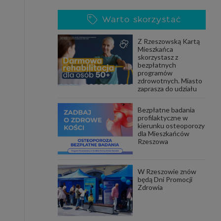
Warto skorzystać
Z Rzeszowską Kartą
Mieszkańca
skorzystasz z
bezpłatnych
programów
zdrowotnych. Miasto
zaprasza do udziału
Bezpłatne badania
profilaktyczne w
kierunku osteoporozy
dla Mieszkańców
Rzeszowa
W Rzeszowie znów
będą Dni Promocji
Zdrowia