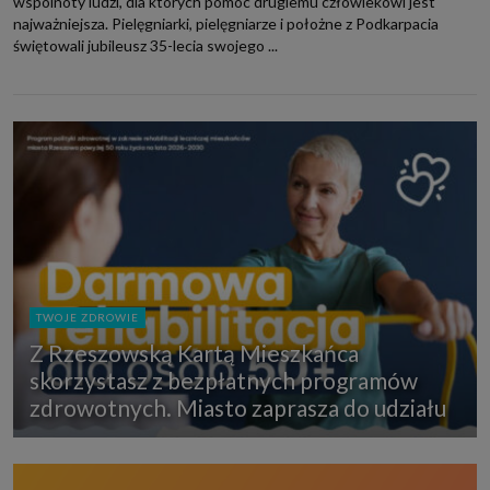
wspólnoty ludzi, dla których pomoc drugiemu człowiekowi jest
najważniejsza. Pielęgniarki, pielęgniarze i położne z Podkarpacia
świętowali jubileusz 35-lecia swojego ...
TWOJE ZDROWIE
Z Rzeszowską Kartą Mieszkańca
skorzystasz z bezpłatnych programów
zdrowotnych. Miasto zaprasza do udziału