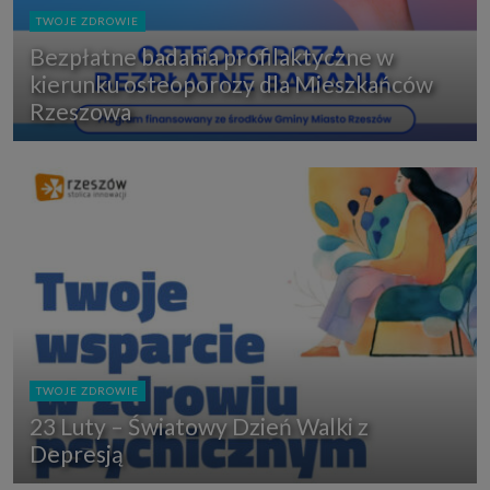
TWOJE ZDROWIE
Bezpłatne badania profilaktyczne w
kierunku osteoporozy dla Mieszkańców
Rzeszowa
TWOJE ZDROWIE
23 Luty – Światowy Dzień Walki z
Depresją