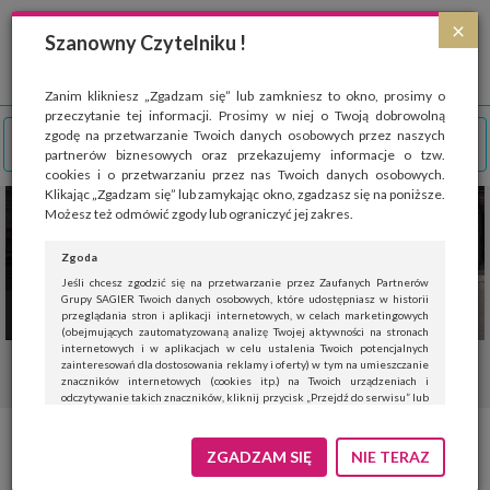
Strona wykorzystuje pliki cookies, które służą głównie do celów statystycznych.
×
Wyrażając zgodę na używanie 'cookies', zezwalasz na zapisanie ich w pamięci
Szanowny Czytelniku !
przeglądarki. Przejdź do
polityki cookies
.
ROZUMIEM
Zanim klikniesz „Zgadzam się” lub zamkniesz to okno, prosimy o
przeczytanie tej informacji. Prosimy w niej o Twoją dobrowolną
zgodę na przetwarzanie Twoich danych osobowych przez naszych
partnerów biznesowych oraz przekazujemy informacje o tzw.
cookies i o przetwarzaniu przez nas Twoich danych osobowych.
Klikając „Zgadzam się” lub zamykając okno, zgadzasz się na poniższe.
Możesz też odmówić zgody lub ograniczyć jej zakres.
Zgoda
Jeśli chcesz zgodzić się na przetwarzanie przez Zaufanych Partnerów
Grupy SAGIER Twoich danych osobowych, które udostępniasz w historii
przeglądania stron i aplikacji internetowych, w celach marketingowych
(obejmujących zautomatyzowaną analizę Twojej aktywności na stronach
internetowych i w aplikacjach w celu ustalenia Twoich potencjalnych
zainteresowań dla dostosowania reklamy i oferty) w tym na umieszczanie
znaczników internetowych (cookies itp.) na Twoich urządzeniach i
odczytywanie takich znaczników, kliknij przycisk „Przejdź do serwisu” lub
zamknij to okno.
Jeśli nie chcesz wyrazić zgody, kliknij „Nie teraz”.
ZGADZAM SIĘ
NIE TERAZ
Wyrażenie zgody jest dobrowolne. Możesz edytować zakres zgody, w tym
wycofać ją całkowicie, przechodząc na naszą stronę
polityki prywatności
.