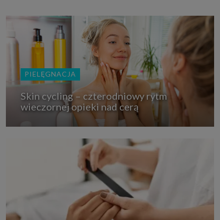
PIELĘGNACJA
Skin cycling – czterodniowy rytm
wieczornej opieki nad cerą