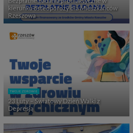
Bezpłatne badania profilaktyczne w
kierunku osteoporozy dla Mieszkańców
Rzeszowa
TWOJE ZDROWIE
23 Luty – Światowy Dzień Walki z
Depresją