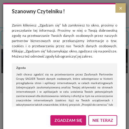
Strona wykorzystuje pliki cookies, które służą głównie do celów statystycznych.
×
Wyrażając zgodę na używanie 'cookies', zezwalasz na zapisanie ich w pamięci
Szanowny Czytelniku !
przeglądarki. Przejdź do
polityki cookies
.
ROZUMIEM
Zanim klikniesz „Zgadzam się” lub zamkniesz to okno, prosimy o
przeczytanie tej informacji. Prosimy w niej o Twoją dobrowolną
zgodę na przetwarzanie Twoich danych osobowych przez naszych
partnerów biznesowych oraz przekazujemy informacje o tzw.
cookies i o przetwarzaniu przez nas Twoich danych osobowych.
Klikając „Zgadzam się” lub zamykając okno, zgadzasz się na poniższe.
Możesz też odmówić zgody lub ograniczyć jej zakres.
Zgoda
Jeśli chcesz zgodzić się na przetwarzanie przez Zaufanych Partnerów
Grupy SAGIER Twoich danych osobowych, które udostępniasz w historii
przeglądania stron i aplikacji internetowych, w celach marketingowych
(obejmujących zautomatyzowaną analizę Twojej aktywności na stronach
internetowych i w aplikacjach w celu ustalenia Twoich potencjalnych
zainteresowań dla dostosowania reklamy i oferty) w tym na umieszczanie
znaczników internetowych (cookies itp.) na Twoich urządzeniach i
odczytywanie takich znaczników, kliknij przycisk „Przejdź do serwisu” lub
zamknij to okno.
Jeśli nie chcesz wyrazić zgody, kliknij „Nie teraz”.
ZGADZAM SIĘ
NIE TERAZ
Wyrażenie zgody jest dobrowolne. Możesz edytować zakres zgody, w tym
wycofać ją całkowicie, przechodząc na naszą stronę
polityki prywatności
.