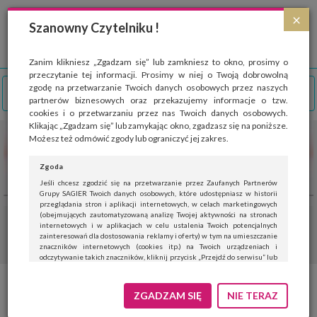
Strona wykorzystuje pliki cookies, które służą głównie do celów statystycznych.
×
Wyrażając zgodę na używanie 'cookies', zezwalasz na zapisanie ich w pamięci
Szanowny Czytelniku !
przeglądarki. Przejdź do
polityki cookies
.
ROZUMIEM
Zanim klikniesz „Zgadzam się” lub zamkniesz to okno, prosimy o
przeczytanie tej informacji. Prosimy w niej o Twoją dobrowolną
zgodę na przetwarzanie Twoich danych osobowych przez naszych
partnerów biznesowych oraz przekazujemy informacje o tzw.
cookies i o przetwarzaniu przez nas Twoich danych osobowych.
Klikając „Zgadzam się” lub zamykając okno, zgadzasz się na poniższe.
Możesz też odmówić zgody lub ograniczyć jej zakres.
Zgoda
Jeśli chcesz zgodzić się na przetwarzanie przez Zaufanych Partnerów
Grupy SAGIER Twoich danych osobowych, które udostępniasz w historii
przeglądania stron i aplikacji internetowych, w celach marketingowych
(obejmujących zautomatyzowaną analizę Twojej aktywności na stronach
internetowych i w aplikacjach w celu ustalenia Twoich potencjalnych
zainteresowań dla dostosowania reklamy i oferty) w tym na umieszczanie
znaczników internetowych (cookies itp.) na Twoich urządzeniach i
odczytywanie takich znaczników, kliknij przycisk „Przejdź do serwisu” lub
zamknij to okno.
Jeśli nie chcesz wyrazić zgody, kliknij „Nie teraz”.
ZGADZAM SIĘ
NIE TERAZ
Wyrażenie zgody jest dobrowolne. Możesz edytować zakres zgody, w tym
wycofać ją całkowicie, przechodząc na naszą stronę
polityki prywatności
.