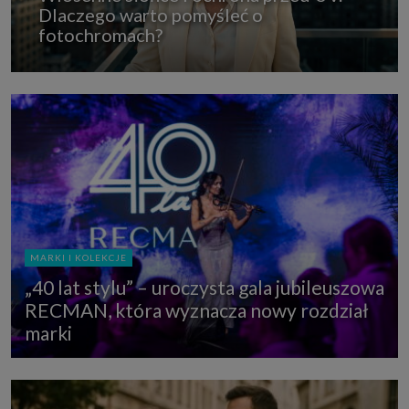
Dlaczego warto pomyśleć o
fotochromach?
MARKI I KOLEKCJE
„40 lat stylu” – uroczysta gala jubileuszowa
RECMAN, która wyznacza nowy rozdział
marki