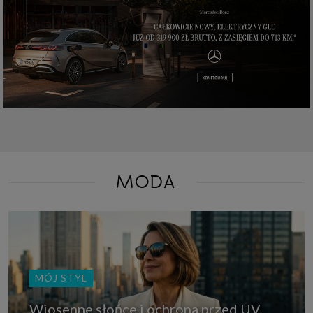
które przeglądarka wysyła do serwera przy każdorazowym wejściu na
stronę z tego urządzenia, podczas gdy odwiedzasz strony w Internecie.
Szczegółową informację na temat plików cookie i ich funkcjonowania
znajdziesz
pod tym linkiem
. Pod tym linkiem znajdziesz także informację
o tym jak zmienić ustawienia przeglądarki, aby ograniczyć lub wyłączyć
funkcjonowanie plików cookies itp. oraz jak usunąć takie pliki z Twojego
urządzenia.
Twoje uprawnienia
Przysługują Ci następujące uprawnienia wobec Twoich danych i ich
przetwarzania przez nas, inne podmioty z Grupy SAGIER i Zaufanych
Partnerów:
1. Jeśli udzieliłeś zgody na przetwarzanie danych możesz ją w każdej
chwili wycofać (cofnięcie zgody oczywiście nie uchyli zgodności z prawem
przetwarzania już dokonanego na jej podstawie);
MODA
2. Masz również prawo żądania dostępu do Twoich danych osobowych, ich
sprostowania, usunięcia lub ograniczenia przetwarzania, prawo do
przeniesienia danych, wyrażenia sprzeciwu wobec przetwarzania danych
oraz prawo do wniesienia skargi do organu nadzorczego, którym w Polsce
jest Prezes Urzędu Ochrony Danych Osobowych.
Pod tym adresem
znajdziesz dodatkowe informacje dotyczące przetwarzania danych i
Twoich uprawnień.
MÓJ STYL
Wiosenne słońce i ochrona przed UV.