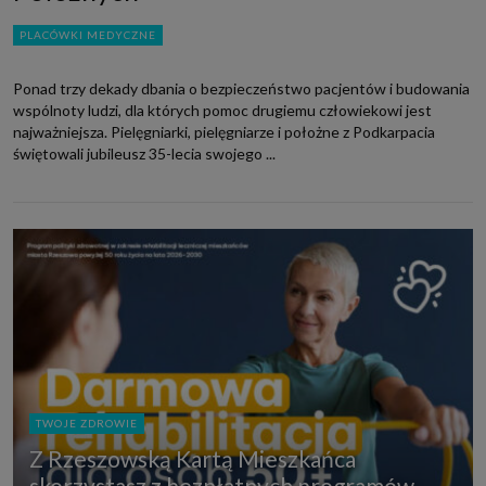
PLACÓWKI MEDYCZNE
Ponad trzy dekady dbania o bezpieczeństwo pacjentów i budowania
wspólnoty ludzi, dla których pomoc drugiemu człowiekowi jest
najważniejsza. Pielęgniarki, pielęgniarze i położne z Podkarpacia
świętowali jubileusz 35-lecia swojego ...
TWOJE ZDROWIE
Z Rzeszowską Kartą Mieszkańca
skorzystasz z bezpłatnych programów