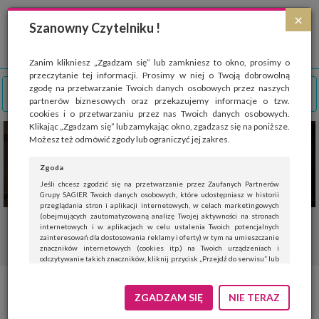
Strona wykorzystuje pliki cookies, które służą głównie do celów statystycznych.
×
Wyrażając zgodę na używanie 'cookies', zezwalasz na zapisanie ich w pamięci
Szanowny Czytelniku !
przeglądarki. Przejdź do
polityki cookies
.
ROZUMIEM
Zanim klikniesz „Zgadzam się” lub zamkniesz to okno, prosimy o
przeczytanie tej informacji. Prosimy w niej o Twoją dobrowolną
zgodę na przetwarzanie Twoich danych osobowych przez naszych
partnerów biznesowych oraz przekazujemy informacje o tzw.
cookies i o przetwarzaniu przez nas Twoich danych osobowych.
Klikając „Zgadzam się” lub zamykając okno, zgadzasz się na poniższe.
Możesz też odmówić zgody lub ograniczyć jej zakres.
Zgoda
Jeśli chcesz zgodzić się na przetwarzanie przez Zaufanych Partnerów
Grupy SAGIER Twoich danych osobowych, które udostępniasz w historii
przeglądania stron i aplikacji internetowych, w celach marketingowych
(obejmujących zautomatyzowaną analizę Twojej aktywności na stronach
internetowych i w aplikacjach w celu ustalenia Twoich potencjalnych
zainteresowań dla dostosowania reklamy i oferty) w tym na umieszczanie
znaczników internetowych (cookies itp.) na Twoich urządzeniach i
odczytywanie takich znaczników, kliknij przycisk „Przejdź do serwisu” lub
zamknij to okno.
Jeśli nie chcesz wyrazić zgody, kliknij „Nie teraz”.
ZGADZAM SIĘ
NIE TERAZ
Wyrażenie zgody jest dobrowolne. Możesz edytować zakres zgody, w tym
wycofać ją całkowicie, przechodząc na naszą stronę
polityki prywatności
.