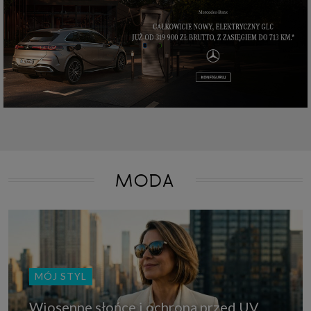
które przeglądarka wysyła do serwera przy każdorazowym wejściu na
stronę z tego urządzenia, podczas gdy odwiedzasz strony w Internecie.
Szczegółową informację na temat plików cookie i ich funkcjonowania
znajdziesz
pod tym linkiem
. Pod tym linkiem znajdziesz także informację
o tym jak zmienić ustawienia przeglądarki, aby ograniczyć lub wyłączyć
funkcjonowanie plików cookies itp. oraz jak usunąć takie pliki z Twojego
urządzenia.
Twoje uprawnienia
Przysługują Ci następujące uprawnienia wobec Twoich danych i ich
przetwarzania przez nas, inne podmioty z Grupy SAGIER i Zaufanych
Partnerów:
1. Jeśli udzieliłeś zgody na przetwarzanie danych możesz ją w każdej
chwili wycofać (cofnięcie zgody oczywiście nie uchyli zgodności z prawem
przetwarzania już dokonanego na jej podstawie);
MODA
2. Masz również prawo żądania dostępu do Twoich danych osobowych, ich
sprostowania, usunięcia lub ograniczenia przetwarzania, prawo do
przeniesienia danych, wyrażenia sprzeciwu wobec przetwarzania danych
oraz prawo do wniesienia skargi do organu nadzorczego, którym w Polsce
jest Prezes Urzędu Ochrony Danych Osobowych.
Pod tym adresem
znajdziesz dodatkowe informacje dotyczące przetwarzania danych i
Twoich uprawnień.
MÓJ STYL
Wiosenne słońce i ochrona przed UV.