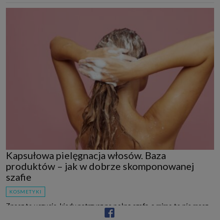
Kapsułowa pielęgnacja włosów. Baza
produktów – jak w dobrze skomponowanej
szafie
KOSMETYKI
Znasz to uczucie, kiedy patrzysz na pełną szafę, a mimo to nie masz
co na siebie włożyć? W łazience bardzo często dzieje się dokładnie