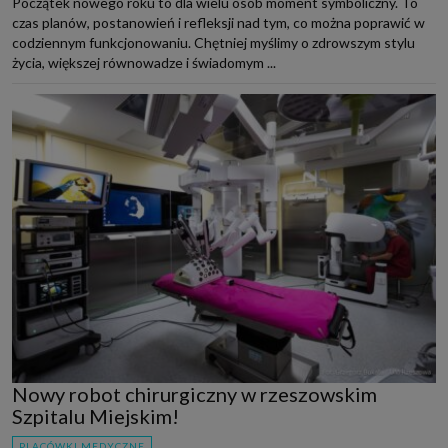
Początek nowego roku to dla wielu osób moment symboliczny. To
czas planów, postanowień i refleksji nad tym, co można poprawić w
codziennym funkcjonowaniu. Chętniej myślimy o zdrowszym stylu
życia, większej równowadze i świadomym ...
Nowy robot chirurgiczny w rzeszowskim
Szpitalu Miejskim!
PLACÓWKI MEDYCZNE