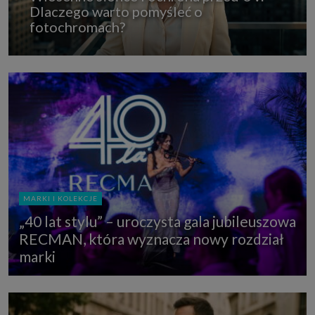
Dlaczego warto pomyśleć o
fotochromach?
MARKI I KOLEKCJE
„40 lat stylu” – uroczysta gala jubileuszowa
RECMAN, która wyznacza nowy rozdział
marki