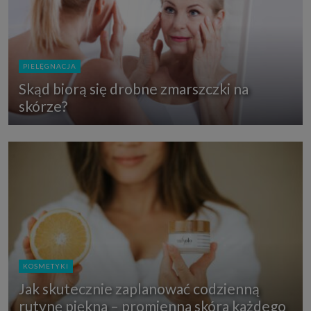
PIELĘGNACJA
Skąd biorą się drobne zmarszczki na
skórze?
KOSMETYKI
Jak skutecznie zaplanować codzienną
rutynę piękna – promienna skóra każdego