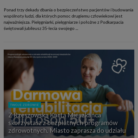
Ponad trzy dekady dbania o bezpieczeństwo pacjentów i budowania
wspólnoty ludzi, dla których pomoc drugiemu człowiekowi jest
najważniejsza. Pielęgniarki, pielęgniarze i położne z Podkarpacia
świętowali jubileusz 35-lecia swojego ...
TWOJE ZDROWIE
Z Rzeszowską Kartą Mieszkańca
skorzystasz z bezpłatnych programów
zdrowotnych. Miasto zaprasza do udziału