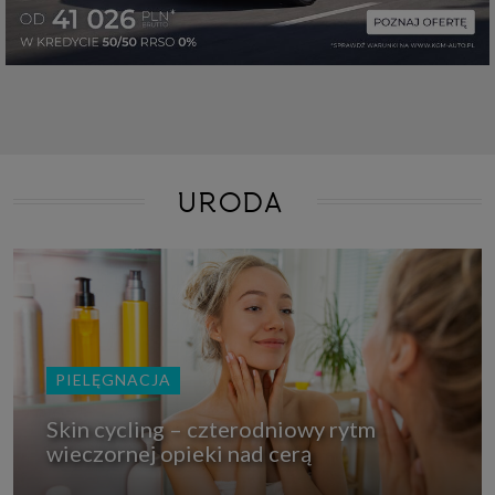
URODA
PIELĘGNACJA
Skin cycling – czterodniowy rytm
wieczornej opieki nad cerą