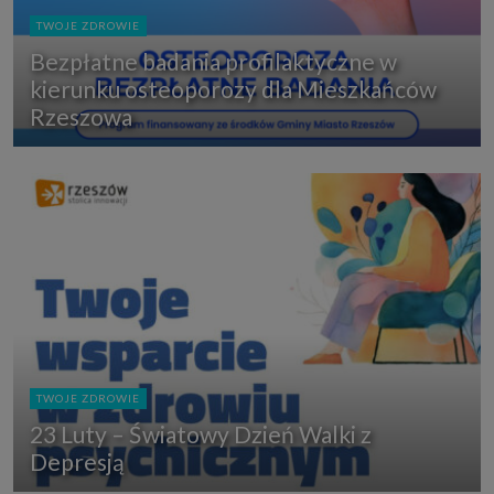
TWOJE ZDROWIE
Bezpłatne badania profilaktyczne w
kierunku osteoporozy dla Mieszkańców
Rzeszowa
TWOJE ZDROWIE
23 Luty – Światowy Dzień Walki z
Depresją