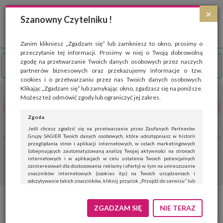
Strona wykorzystuje pliki cookies, które służą głównie do celów statystycznych.
×
Wyrażając zgodę na używanie 'cookies', zezwalasz na zapisanie ich w pamięci
Szanowny Czytelniku !
przeglądarki. Przejdź do
polityki cookies
.
ROZUMIEM
Zanim klikniesz „Zgadzam się” lub zamkniesz to okno, prosimy o
przeczytanie tej informacji. Prosimy w niej o Twoją dobrowolną
zgodę na przetwarzanie Twoich danych osobowych przez naszych
partnerów biznesowych oraz przekazujemy informacje o tzw.
cookies i o przetwarzaniu przez nas Twoich danych osobowych.
Klikając „Zgadzam się” lub zamykając okno, zgadzasz się na poniższe.
Możesz też odmówić zgody lub ograniczyć jej zakres.
Zgoda
Jeśli chcesz zgodzić się na przetwarzanie przez Zaufanych Partnerów
Grupy SAGIER Twoich danych osobowych, które udostępniasz w historii
przeglądania stron i aplikacji internetowych, w celach marketingowych
(obejmujących zautomatyzowaną analizę Twojej aktywności na stronach
internetowych i w aplikacjach w celu ustalenia Twoich potencjalnych
zainteresowań dla dostosowania reklamy i oferty) w tym na umieszczanie
znaczników internetowych (cookies itp.) na Twoich urządzeniach i
odczytywanie takich znaczników, kliknij przycisk „Przejdź do serwisu” lub
zamknij to okno.
Jeśli nie chcesz wyrazić zgody, kliknij „Nie teraz”.
ZGADZAM SIĘ
NIE TERAZ
Wyrażenie zgody jest dobrowolne. Możesz edytować zakres zgody, w tym
wycofać ją całkowicie, przechodząc na naszą stronę
polityki prywatności
.