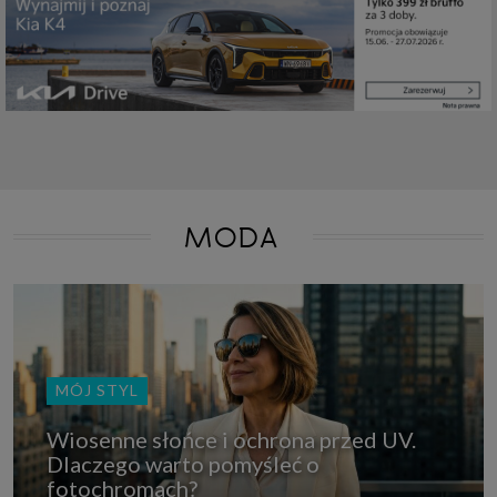
które przeglądarka wysyła do serwera przy każdorazowym wejściu na
stronę z tego urządzenia, podczas gdy odwiedzasz strony w Internecie.
Szczegółową informację na temat plików cookie i ich funkcjonowania
znajdziesz
pod tym linkiem
. Pod tym linkiem znajdziesz także informację
o tym jak zmienić ustawienia przeglądarki, aby ograniczyć lub wyłączyć
funkcjonowanie plików cookies itp. oraz jak usunąć takie pliki z Twojego
urządzenia.
Twoje uprawnienia
Przysługują Ci następujące uprawnienia wobec Twoich danych i ich
przetwarzania przez nas, inne podmioty z Grupy SAGIER i Zaufanych
Partnerów:
1. Jeśli udzieliłeś zgody na przetwarzanie danych możesz ją w każdej
MODA
chwili wycofać (cofnięcie zgody oczywiście nie uchyli zgodności z prawem
przetwarzania już dokonanego na jej podstawie);
2. Masz również prawo żądania dostępu do Twoich danych osobowych, ich
sprostowania, usunięcia lub ograniczenia przetwarzania, prawo do
przeniesienia danych, wyrażenia sprzeciwu wobec przetwarzania danych
oraz prawo do wniesienia skargi do organu nadzorczego, którym w Polsce
jest Prezes Urzędu Ochrony Danych Osobowych.
Pod tym adresem
znajdziesz dodatkowe informacje dotyczące przetwarzania danych i
Twoich uprawnień.
MÓJ STYL
Wiosenne słońce i ochrona przed UV.
Dlaczego warto pomyśleć o
fotochromach?