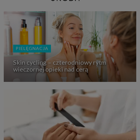
PIELĘGNACJA
Skin cycling – czterodniowy rytm
wieczornej opieki nad cerą