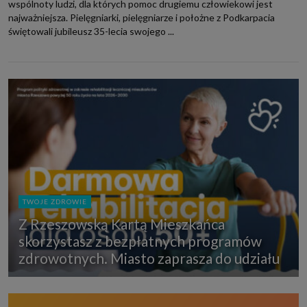
wspólnoty ludzi, dla których pomoc drugiemu człowiekowi jest
najważniejsza. Pielęgniarki, pielęgniarze i położne z Podkarpacia
świętowali jubileusz 35-lecia swojego ...
TWOJE ZDROWIE
Z Rzeszowską Kartą Mieszkańca
skorzystasz z bezpłatnych programów
zdrowotnych. Miasto zaprasza do udziału