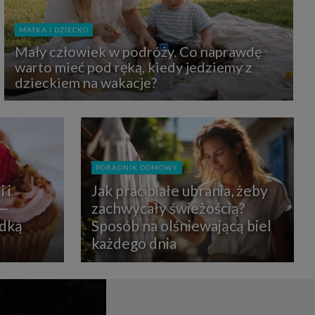
uchu na
z Grupy
kies to
MATKA I DZIECKO
mputer,
 z tego
Mały człowiek w podróży. Co naprawdę
e i ich
warto mieć pod ręką, kiedy jedziemy z
zmienić
dzieckiem na wakacje?
ć takie
mioty z
ywiście
PORADNIK DOMOWY
ia lub
 i
Jak prać białe ubrania, żeby
 danych
 Danych
 —
zachwycały świeżością?
Twoich
odką
Sposób na olśniewającą biel
każdego dnia