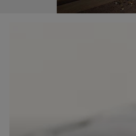
udost
marke
takie 
zdecyd
będą r
plików
Admin
Admini
której
świet
równie
PODMI
http:/
http:/
https:
http:/
Jeżeli
Zaufan
prywat
Podst
Twoje 
1. Jeś
z jedn