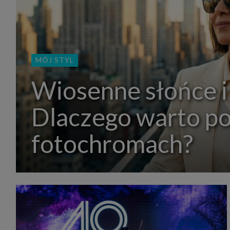
MÓJ STYL
Wiosenne słońce i
Dlaczego warto p
fotochromach?