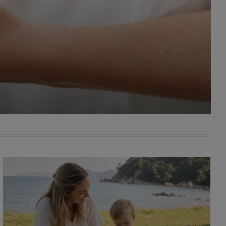
awniona
 wygody
omocji
tronach
. Takie
ch. Aby
 i ich
 przez
pozbawi
owolnym
ielenia
godę, w
 okres
ku, gdy
 Ciebie
encjom
danych
łasnych
age do