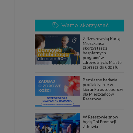
Warto skorzystać
Z Rzeszowską Kartą
Mieszkańca
skorzystasz z
bezpłatnych
programów
zdrowotnych. Miasto
zaprasza do udziału
Bezpłatne badania
profilaktyczne w
kierunku osteoporozy
dla Mieszkańców
Rzeszowa
W Rzeszowie znów
będą Dni Promocji
Zdrowia