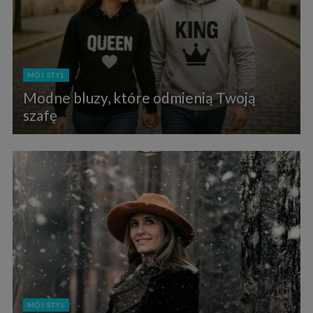
MÓJ STYL
Modne bluzy, które odmienią Twoją
szafę
MÓJ STYL