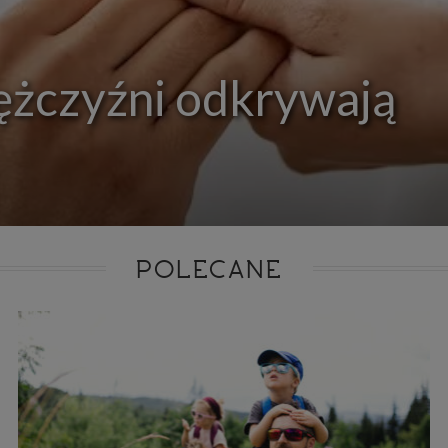
ie niezbędnym do realizacji tej umowy.
ewnianie bezpieczeństwa usługi (np. sprawdzenie, czy do Twojego konta nie loguje się nieupr
, dokonanie pomiarów statystycznych, ulepszanie naszych usług i dopasowanie ich do potrzeb i
owników (np. personalizowanie treści w usługach), jak również prowadzenie marketingu i pr
ch usług (np. jeśli interesujesz się motoryzacją i oglądasz artykuły w biznesistyl.pl lub na innych s
ężczyźni odkrywają
etowych, to możemy Ci wyświetlić reklamę dotyczącą artykułu w serwisie biznesistyl.pl/automoto
arzanie danych to realizacja naszych prawnie uzasadnionych interesów.
Twoją zgodą usługi marketingowe dostarczą Ci nasi Zaufani Partnerzy oraz my dla podmiotów trzeci
okazać interesujące Cię reklamy (np. produktu, którego możesz potrzebować) reklamodawcy
stawiciele chcieliby mieć możliwość przetwarzania Twoich danych związanych z odwiedzanymi
 stronami internetowymi. Udzielenie takiej zgody jest dobrowolne, nie musisz jej udzielać, nie 
 dostępu do naszych usług. Masz również możliwość ograniczenia zakresu lub zmiany zgody w d
cie.
dane przetwarzane będą do czasu istnienia podstawy do ich przetwarzania, czyli w przypadku udz
do momentu jej cofnięcia, ograniczenia lub innych działań z Twojej strony ograniczających tę z
adku niezbędności danych do wykonania umowy, przez czas jej wykonywania i ewentualnie
POLECANE
wnienia roszczeń z niej (zwykle nie więcej niż 3 lata, a maksymalnie 10 lat), a w przypad
wą przetwarzania danych jest uzasadniony interes administratora, do czasu zgłoszenia przez
znego sprzeciwu.
azywanie danych
istratorzy danych mogą powierzać Twoje dane podwykonawcom IT, księgowym, ag
tingowym etc. Zrobią to jedynie na podstawie umowy o powierzenie przetwarzania 
ązującej taki podmiot do odpowiedniego zabezpieczenia danych i niekorzystania z nich do w
es
szych stronach używamy znaczników internetowych takich jak pliki np. cookie lub local stor