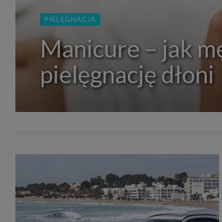
zakres
2. Zap
PIELĘGNACJA
osoba)
użytk
własny
Manicure – jak m
intern
przetw
pielęgnację dłoni
3. Za 
móc p
przed
Ciebie
Cię to
momen
Twoje 
zgody 
przyp
przeda
podsta
skutec
Przek
Admin
marke
zobowi
celów.
Cooki
Na na