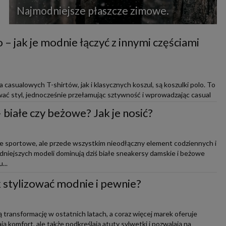
Najmodniejsze płaszcze zimowe.
 – jak je modnie łączyć z innymi częściami
casualowych T-shirtów, jak i klasycznych koszul, są koszulki polo. To
ać styl, jednocześnie przełamując sztywność i wprowadzając casual
białe czy beżowe? Jak je nosić?
ie sportowe, ale przede wszystkim nieodłączny element codziennych i
modniejszych modeli dominują dziś białe sneakersy damskie i beżowe
...
ak stylizować modnie i pewnie?
 transformację w ostatnich latach, a coraz więcej marek oferuje
ją komfort, ale także podkreślają atuty sylwetki i pozwalają na