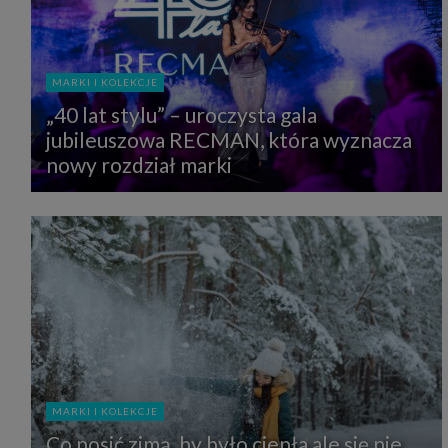
MARKI I KOLEKCJE
„40 lat stylu” – uroczysta gala
jubileuszowa RECMAN, która wyznacza
nowy rozdział marki
MARKI I KOLEKCJE
Co nosić zimą, by było ciepła ale się nie