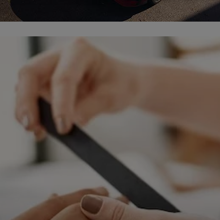
ępnianych przez siebie usług internetowych przetwarzają Twoje dane we własnych 
tingowych w oparciu o prawnie uzasadniony, wspólny interes podmiotów Grupy SAGIER. Przetwa
nie wymaga dodatkowej zgody z Twojej strony, ale możesz mu się w każdej chwili sprzeciwić. O 
ujesz inaczej, dokonując stosownych zmian ustawień w Twojej przeglądarce, podmioty z Grupy
ównież instalować na Twoich urządzeniach pliki cookies i podobne oraz odczytywać informacje z
. Bliższe informacje o cookies znajdziesz w akapicie „Cookies” pod koniec tej informacji.
istrator danych osobowych
stratorami Twoich danych są podmioty z Grupy SAGIER czyli podmioty z grupy kapitałowej SA
 skład wchodzą Sagier Sp. z o.o. ul. Cegielniana 18c/3, 35-310 Rzeszów oraz Podmioty Zależne. Pon
le obowiązującego prawa, administratorami Twoich danych w ramach poszczególnych Usług mo
ż Zaufani Partnerzy, w tym klienci.
IOTY ZALEŻNE:
/www.biznesistyl.pl/
/poradnikbudowlany.eu/
//modnieizdrowo.pl/
/www.sagier.pl/
 wyrazisz zgodę, o którą wyżej prosimy, administratorami Twoich danych osobowych będą tak
i Partnerzy. Listę Zaufanych Partnerów możesz sprawdzić w każdym momencie na stronie naszej
p
ności
i tam też zmodyfikować lub cofnąć swoje zgody.
awa i cel przetwarzania
dane przetwarzamy w następujących celach:
li zawieramy z Tobą umowę o realizację danej usługi (np. usługi zapewniającej Ci możliwość zapozna
ym z naszych serwisów w oparciu o treść regulaminu tego serwisu), to możemy przetwarzać Twoje