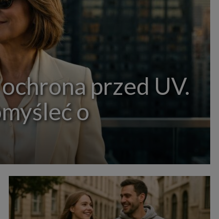
 ochrona przed UV.
omyśleć o