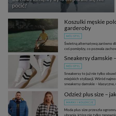
pocić?
Koszulki męskie polo
garderoby
MÓJ STYL
Świetną alternatywą zarówno dla 
coś pomiędzy, co pozwala zachow
do outfitu. Czy wiesz, jak nos...
Sneakersy damskie – 
MÓJ STYL
Sneakersy to już nie tylko obuw
miejskich stylizacji. Wśród naj
sneakersy damskie – klasyczne, u
Odzież plus size – j
MARKI I KOLEKCJE
Moda plus size przeszła ogromną
ubrania, które nie tylko zapewnia