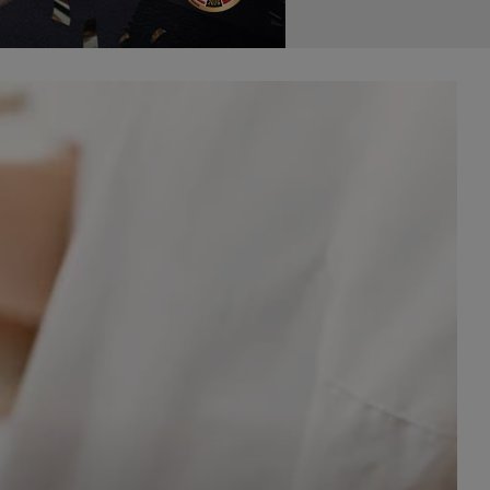
celach
rzanie
ile nie
 SAGIER
 takich
GIER, w
adto, w
gą być
że nasi
olityki
nia się
 dane w