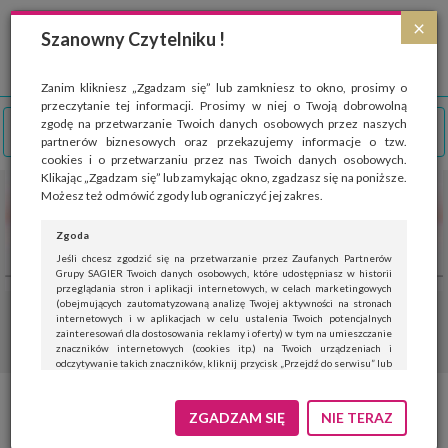
Strona wykorzystuje pliki cookies, które służą głównie do celów statystycznych.
×
Wyrażając zgodę na używanie 'cookies', zezwalasz na zapisanie ich w pamięci
Szanowny Czytelniku !
przeglądarki. Przejdź do
polityki cookies
.
ROZUMIEM
Zanim klikniesz „Zgadzam się” lub zamkniesz to okno, prosimy o
przeczytanie tej informacji. Prosimy w niej o Twoją dobrowolną
zgodę na przetwarzanie Twoich danych osobowych przez naszych
partnerów biznesowych oraz przekazujemy informacje o tzw.
cookies i o przetwarzaniu przez nas Twoich danych osobowych.
Klikając „Zgadzam się” lub zamykając okno, zgadzasz się na poniższe.
Możesz też odmówić zgody lub ograniczyć jej zakres.
Zgoda
Jeśli chcesz zgodzić się na przetwarzanie przez Zaufanych Partnerów
Grupy SAGIER Twoich danych osobowych, które udostępniasz w historii
przeglądania stron i aplikacji internetowych, w celach marketingowych
(obejmujących zautomatyzowaną analizę Twojej aktywności na stronach
internetowych i w aplikacjach w celu ustalenia Twoich potencjalnych
zainteresowań dla dostosowania reklamy i oferty) w tym na umieszczanie
znaczników internetowych (cookies itp.) na Twoich urządzeniach i
odczytywanie takich znaczników, kliknij przycisk „Przejdź do serwisu” lub
zamknij to okno.
Jeśli nie chcesz wyrazić zgody, kliknij „Nie teraz”.
ZGADZAM SIĘ
NIE TERAZ
Wyrażenie zgody jest dobrowolne. Możesz edytować zakres zgody, w tym
wycofać ją całkowicie, przechodząc na naszą stronę
polityki prywatności
.