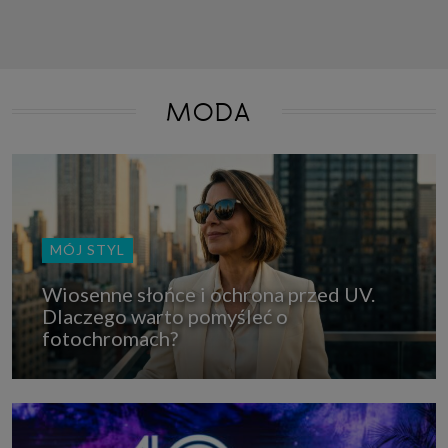
MODA
MÓJ STYL
Wiosenne słońce i ochrona przed UV.
Dlaczego warto pomyśleć o
fotochromach?