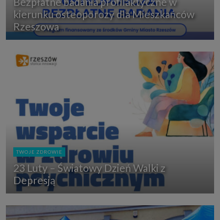
Bezpłatne badania profilaktyczne w
kierunku osteoporozy dla Mieszkańców
Rzeszowa
TWOJE ZDROWIE
23 Luty – Światowy Dzień Walki z
Depresją