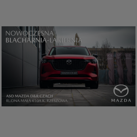
które przeglądarka wysyła do serwera przy każdorazowym wejściu na
stronę z tego urządzenia, podczas gdy odwiedzasz strony w Internecie.
Szczegółową informację na temat plików cookie i ich funkcjonowania
znajdziesz
pod tym linkiem
. Pod tym linkiem znajdziesz także informację
o tym jak zmienić ustawienia przeglądarki, aby ograniczyć lub wyłączyć
funkcjonowanie plików cookies itp. oraz jak usunąć takie pliki z Twojego
urządzenia.
Twoje uprawnienia
Przysługują Ci następujące uprawnienia wobec Twoich danych i ich
przetwarzania przez nas, inne podmioty z Grupy SAGIER i Zaufanych
Partnerów:
1. Jeśli udzieliłeś zgody na przetwarzanie danych możesz ją w każdej
chwili wycofać (cofnięcie zgody oczywiście nie uchyli zgodności z prawem
przetwarzania już dokonanego na jej podstawie);
2. Masz również prawo żądania dostępu do Twoich danych osobowych, ich
sprostowania, usunięcia lub ograniczenia przetwarzania, prawo do
przeniesienia danych, wyrażenia sprzeciwu wobec przetwarzania danych
oraz prawo do wniesienia skargi do organu nadzorczego, którym w Polsce
jest Prezes Urzędu Ochrony Danych Osobowych.
Pod tym adresem
znajdziesz dodatkowe informacje dotyczące przetwarzania danych i
Twoich uprawnień.