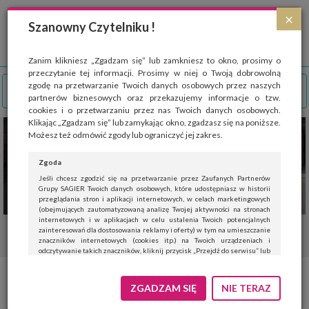
Strona wykorzystuje pliki cookies, które służą głównie do celów statystycznych.
×
Wyrażając zgodę na używanie 'cookies', zezwalasz na zapisanie ich w pamięci
Szanowny Czytelniku !
przeglądarki. Przejdź do
polityki cookies
.
ROZUMIEM
Zanim klikniesz „Zgadzam się” lub zamkniesz to okno, prosimy o
przeczytanie tej informacji. Prosimy w niej o Twoją dobrowolną
zgodę na przetwarzanie Twoich danych osobowych przez naszych
partnerów biznesowych oraz przekazujemy informacje o tzw.
cookies i o przetwarzaniu przez nas Twoich danych osobowych.
Klikając „Zgadzam się” lub zamykając okno, zgadzasz się na poniższe.
Możesz też odmówić zgody lub ograniczyć jej zakres.
Zgoda
Jeśli chcesz zgodzić się na przetwarzanie przez Zaufanych Partnerów
Grupy SAGIER Twoich danych osobowych, które udostępniasz w historii
przeglądania stron i aplikacji internetowych, w celach marketingowych
(obejmujących zautomatyzowaną analizę Twojej aktywności na stronach
internetowych i w aplikacjach w celu ustalenia Twoich potencjalnych
zainteresowań dla dostosowania reklamy i oferty) w tym na umieszczanie
znaczników internetowych (cookies itp.) na Twoich urządzeniach i
odczytywanie takich znaczników, kliknij przycisk „Przejdź do serwisu” lub
zamknij to okno.
Jeśli nie chcesz wyrazić zgody, kliknij „Nie teraz”.
ZGADZAM SIĘ
NIE TERAZ
Wyrażenie zgody jest dobrowolne. Możesz edytować zakres zgody, w tym
wycofać ją całkowicie, przechodząc na naszą stronę
polityki prywatności
.