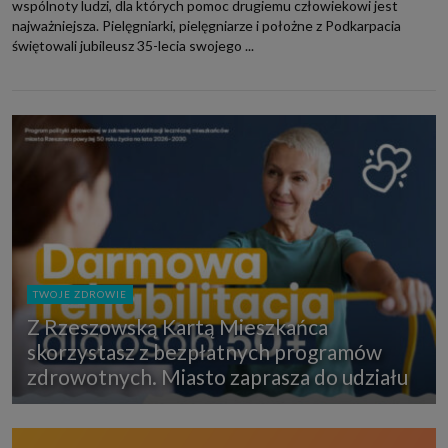
wspólnoty ludzi, dla których pomoc drugiemu człowiekowi jest
najważniejsza. Pielęgniarki, pielęgniarze i położne z Podkarpacia
świętowali jubileusz 35-lecia swojego ...
TWOJE ZDROWIE
Z Rzeszowską Kartą Mieszkańca
skorzystasz z bezpłatnych programów
zdrowotnych. Miasto zaprasza do udziału