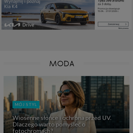
które przeglądarka wysyła do serwera przy każdorazowym wejściu na
stronę z tego urządzenia, podczas gdy odwiedzasz strony w Internecie.
Szczegółową informację na temat plików cookie i ich funkcjonowania
znajdziesz
pod tym linkiem
. Pod tym linkiem znajdziesz także informację
o tym jak zmienić ustawienia przeglądarki, aby ograniczyć lub wyłączyć
funkcjonowanie plików cookies itp. oraz jak usunąć takie pliki z Twojego
urządzenia.
Twoje uprawnienia
Przysługują Ci następujące uprawnienia wobec Twoich danych i ich
przetwarzania przez nas, inne podmioty z Grupy SAGIER i Zaufanych
Partnerów:
1. Jeśli udzieliłeś zgody na przetwarzanie danych możesz ją w każdej
MODA
chwili wycofać (cofnięcie zgody oczywiście nie uchyli zgodności z prawem
przetwarzania już dokonanego na jej podstawie);
2. Masz również prawo żądania dostępu do Twoich danych osobowych, ich
sprostowania, usunięcia lub ograniczenia przetwarzania, prawo do
przeniesienia danych, wyrażenia sprzeciwu wobec przetwarzania danych
oraz prawo do wniesienia skargi do organu nadzorczego, którym w Polsce
jest Prezes Urzędu Ochrony Danych Osobowych.
Pod tym adresem
znajdziesz dodatkowe informacje dotyczące przetwarzania danych i
Twoich uprawnień.
MÓJ STYL
Wiosenne słońce i ochrona przed UV.
Dlaczego warto pomyśleć o
fotochromach?