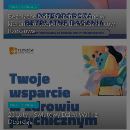
TWOJE ZDROWIE
Bezpłatne badania profilaktyczne w
kierunku osteoporozy dla Mieszkańców
Rzeszowa
TWOJE ZDROWIE
23 Luty – Światowy Dzień Walki z
Depresją