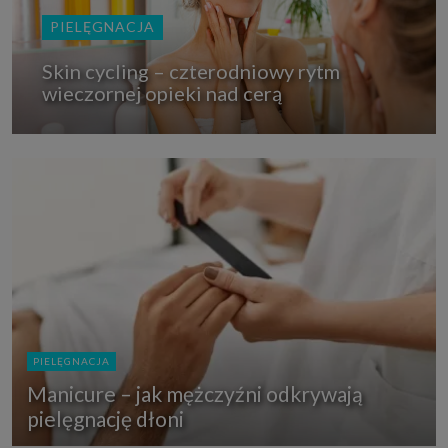
PIELĘGNACJA
Skin cycling – czterodniowy rytm
wieczornej opieki nad cerą
PIELĘGNACJA
Manicure – jak mężczyźni odkrywają
pielęgnację dłoni