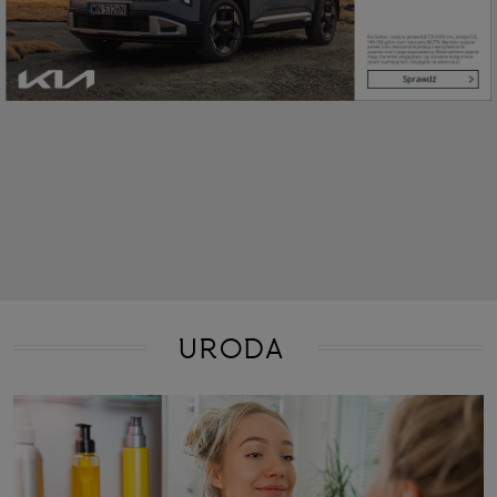
URODA