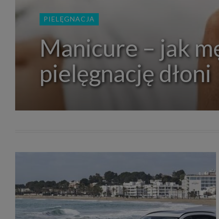
zakres
2. Zap
PIELĘGNACJA
osoba)
użytk
własny
Manicure – jak m
intern
przetw
pielęgnację dłoni
3. Za 
móc p
przed
Ciebie
Cię to
momen
Twoje 
zgody 
przyp
przeda
podsta
skutec
Przek
Admin
marke
zobowi
celów.
Cooki
Na na