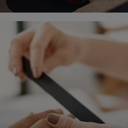
ępnianych przez siebie usług internetowych przetwarzają Twoje dane we własnych 
tingowych w oparciu o prawnie uzasadniony, wspólny interes podmiotów Grupy SAGIER. Przetwa
nie wymaga dodatkowej zgody z Twojej strony, ale możesz mu się w każdej chwili sprzeciwić. O 
ujesz inaczej, dokonując stosownych zmian ustawień w Twojej przeglądarce, podmioty z Grupy
ównież instalować na Twoich urządzeniach pliki cookies i podobne oraz odczytywać informacje z
. Bliższe informacje o cookies znajdziesz w akapicie „Cookies” pod koniec tej informacji.
istrator danych osobowych
stratorami Twoich danych są podmioty z Grupy SAGIER czyli podmioty z grupy kapitałowej SA
 skład wchodzą Sagier Sp. z o.o. ul. Cegielniana 18c/3, 35-310 Rzeszów oraz Podmioty Zależne. Pon
le obowiązującego prawa, administratorami Twoich danych w ramach poszczególnych Usług mo
ż Zaufani Partnerzy, w tym klienci.
IOTY ZALEŻNE:
/www.biznesistyl.pl/
/poradnikbudowlany.eu/
//modnieizdrowo.pl/
/www.sagier.pl/
 wyrazisz zgodę, o którą wyżej prosimy, administratorami Twoich danych osobowych będą tak
i Partnerzy. Listę Zaufanych Partnerów możesz sprawdzić w każdym momencie na stronie naszej
p
ności
i tam też zmodyfikować lub cofnąć swoje zgody.
awa i cel przetwarzania
dane przetwarzamy w następujących celach:
li zawieramy z Tobą umowę o realizację danej usługi (np. usługi zapewniającej Ci możliwość zapozna
ym z naszych serwisów w oparciu o treść regulaminu tego serwisu), to możemy przetwarzać Twoje