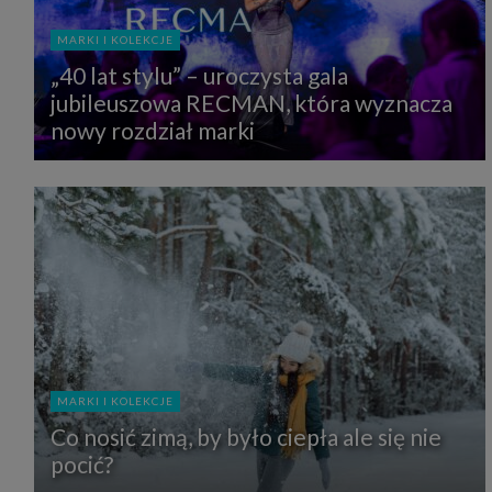
MARKI I KOLEKCJE
„40 lat stylu” – uroczysta gala
jubileuszowa RECMAN, która wyznacza
nowy rozdział marki
MARKI I KOLEKCJE
Co nosić zimą, by było ciepła ale się nie
pocić?