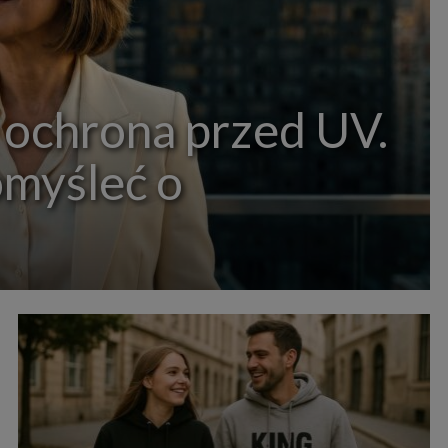
 ochrona przed UV.
omyśleć o