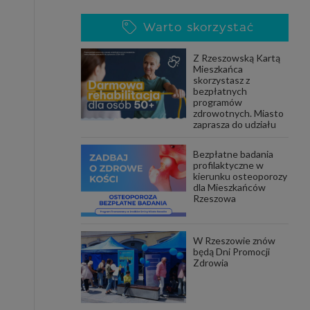
Warto skorzystać
Z Rzeszowską Kartą
Mieszkańca
skorzystasz z
bezpłatnych
programów
zdrowotnych. Miasto
zaprasza do udziału
Bezpłatne badania
profilaktyczne w
kierunku osteoporozy
dla Mieszkańców
Rzeszowa
W Rzeszowie znów
będą Dni Promocji
Zdrowia