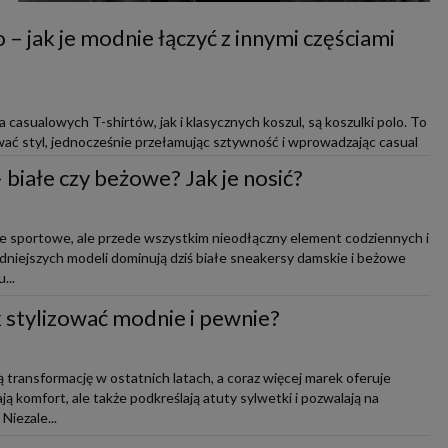
 – jak je modnie łączyć z innymi częściami
casualowych T-shirtów, jak i klasycznych koszul, są koszulki polo. To
ać styl, jednocześnie przełamując sztywność i wprowadzając casual
białe czy beżowe? Jak je nosić?
ie sportowe, ale przede wszystkim nieodłączny element codziennych i
modniejszych modeli dominują dziś białe sneakersy damskie i beżowe
...
ak stylizować modnie i pewnie?
 transformację w ostatnich latach, a coraz więcej marek oferuje
ją komfort, ale także podkreślają atuty sylwetki i pozwalają na
iezale...