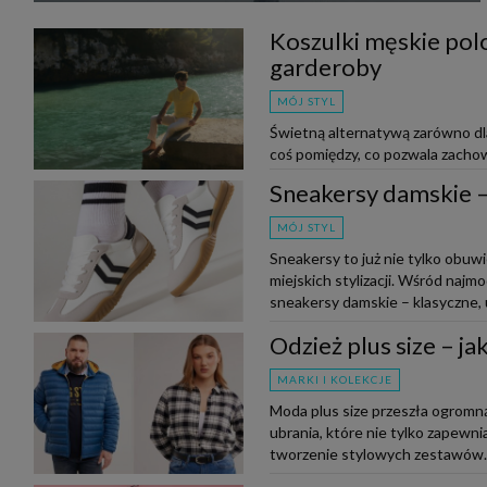
Koszulki męskie polo
garderoby
MÓJ STYL
Świetną alternatywą zarówno dla 
coś pomiędzy, co pozwala zachow
do outfitu. Czy wiesz, jak nos...
Sneakersy damskie – 
MÓJ STYL
Sneakersy to już nie tylko obuw
miejskich stylizacji. Wśród naj
sneakersy damskie – klasyczne, u
Odzież plus size – j
MARKI I KOLEKCJE
Moda plus size przeszła ogromną
ubrania, które nie tylko zapewnia
tworzenie stylowych zestawów. N