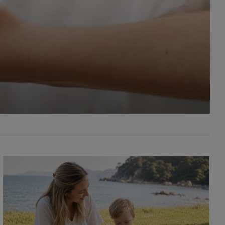
awniona
 wygody
omocji
tronach
. Takie
ch. Aby
 i ich
 przez
pozbawi
owolnym
ielenia
godę, w
 okres
ku, gdy
 Ciebie
encjom
danych
łasnych
age do