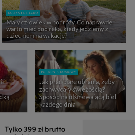
uchu na
z Grupy
kies to
MATKA I DZIECKO
mputer,
 z tego
Mały człowiek w podróży. Co naprawdę
e i ich
warto mieć pod ręką, kiedy jedziemy z
zmienić
dzieckiem na wakacje?
ć takie
mioty z
ywiście
PORADNIK DOMOWY
ia lub
 i
Jak prać białe ubrania, żeby
 danych
 Danych
 —
zachwycały świeżością?
Twoich
odką
Sposób na olśniewającą biel
każdego dnia