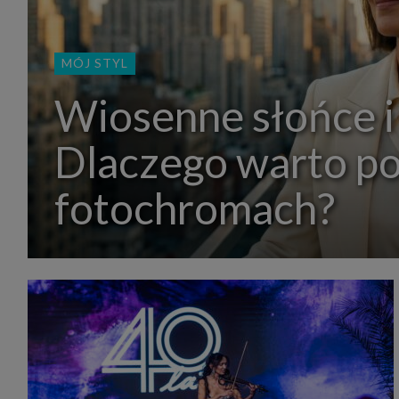
MÓJ STYL
Wiosenne słońce i
Dlaczego warto p
fotochromach?