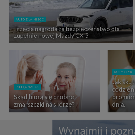
zbiera
strona
SAGIER
dane i
AUTO DLA NIEGO
tablet
urządz
Trzecia nagroda za bezpieczeństwo dla
funkc
zupełnie nowej Mazdy CX-5
ustawi
pliki 
Twoje
Przysł
Grupy 
1. Jeś
nie uc
KOSMETYKI
2. Ma
Jak sku
ograni
oraz p
PIELĘGNACJA
codzien
Osobo
upraw
Skąd biorą się drobne
promien
zmarszczki na skórze?
dnia.