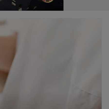
celach
rzanie
ile nie
 SAGIER
 takich
GIER, w
adto, w
gą być
że nasi
olityki
nia się
 dane w