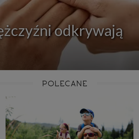
ie niezbędnym do realizacji tej umowy.
ewnianie bezpieczeństwa usługi (np. sprawdzenie, czy do Twojego konta nie loguje się nieupr
, dokonanie pomiarów statystycznych, ulepszanie naszych usług i dopasowanie ich do potrzeb i
owników (np. personalizowanie treści w usługach), jak również prowadzenie marketingu i pr
ch usług (np. jeśli interesujesz się motoryzacją i oglądasz artykuły w biznesistyl.pl lub na innych s
ężczyźni odkrywają
etowych, to możemy Ci wyświetlić reklamę dotyczącą artykułu w serwisie biznesistyl.pl/automoto
arzanie danych to realizacja naszych prawnie uzasadnionych interesów.
Twoją zgodą usługi marketingowe dostarczą Ci nasi Zaufani Partnerzy oraz my dla podmiotów trzeci
okazać interesujące Cię reklamy (np. produktu, którego możesz potrzebować) reklamodawcy
stawiciele chcieliby mieć możliwość przetwarzania Twoich danych związanych z odwiedzanymi
 stronami internetowymi. Udzielenie takiej zgody jest dobrowolne, nie musisz jej udzielać, nie 
 dostępu do naszych usług. Masz również możliwość ograniczenia zakresu lub zmiany zgody w d
cie.
dane przetwarzane będą do czasu istnienia podstawy do ich przetwarzania, czyli w przypadku udz
do momentu jej cofnięcia, ograniczenia lub innych działań z Twojej strony ograniczających tę z
adku niezbędności danych do wykonania umowy, przez czas jej wykonywania i ewentualnie
POLECANE
wnienia roszczeń z niej (zwykle nie więcej niż 3 lata, a maksymalnie 10 lat), a w przypad
wą przetwarzania danych jest uzasadniony interes administratora, do czasu zgłoszenia przez
znego sprzeciwu.
azywanie danych
istratorzy danych mogą powierzać Twoje dane podwykonawcom IT, księgowym, ag
tingowym etc. Zrobią to jedynie na podstawie umowy o powierzenie przetwarzania 
ązującej taki podmiot do odpowiedniego zabezpieczenia danych i niekorzystania z nich do w
es
szych stronach używamy znaczników internetowych takich jak pliki np. cookie lub local stor