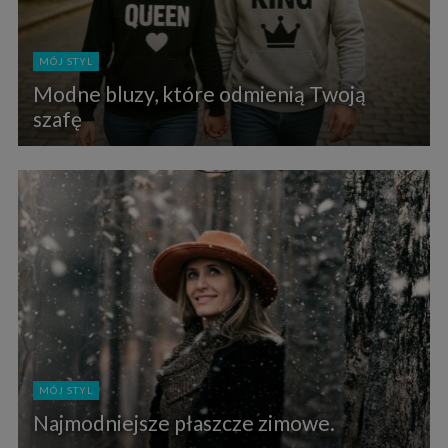
MÓJ STYL
Modne bluzy, które odmienią Twoją
szafę
MÓJ STYL
Najmodniejsze płaszcze zimowe.