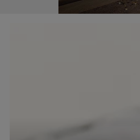
udost
marke
takie 
zdecyd
będą r
plików
Admin
Admini
której
świet
równie
PODMI
http:/
http:/
https:
http:/
Jeżeli
Zaufan
prywat
Podst
Twoje 
1. Jeś
z jedn