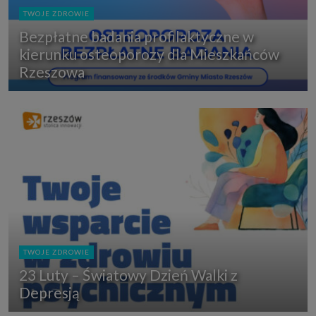
TWOJE ZDROWIE
Bezpłatne badania profilaktyczne w
kierunku osteoporozy dla Mieszkańców
Rzeszowa
TWOJE ZDROWIE
23 Luty – Światowy Dzień Walki z
Depresją