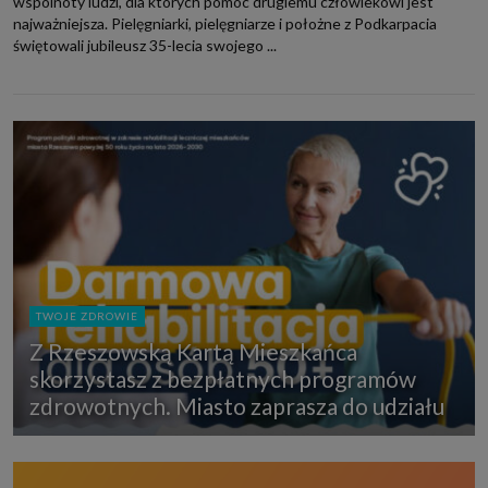
wspólnoty ludzi, dla których pomoc drugiemu człowiekowi jest
najważniejsza. Pielęgniarki, pielęgniarze i położne z Podkarpacia
świętowali jubileusz 35-lecia swojego ...
TWOJE ZDROWIE
Z Rzeszowską Kartą Mieszkańca
skorzystasz z bezpłatnych programów
zdrowotnych. Miasto zaprasza do udziału