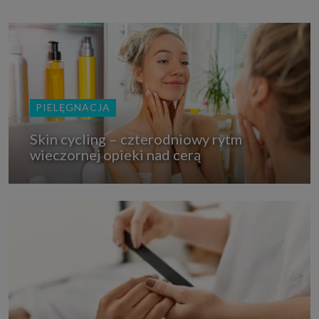
PIELĘGNACJA
Skin cycling – czterodniowy rytm
wieczornej opieki nad cerą