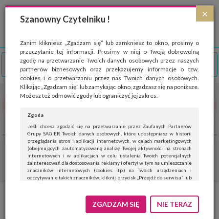
Strona wykorzystuje pliki cookies, które służą głównie do celów statystycznych.
×
Wyrażając zgodę na używanie 'cookies', zezwalasz na zapisanie ich w pamięci
Szanowny Czytelniku !
przeglądarki. Przejdź do
polityki cookies
.
ROZUMIEM
Zanim klikniesz „Zgadzam się” lub zamkniesz to okno, prosimy o
przeczytanie tej informacji. Prosimy w niej o Twoją dobrowolną
zgodę na przetwarzanie Twoich danych osobowych przez naszych
partnerów biznesowych oraz przekazujemy informacje o tzw.
cookies i o przetwarzaniu przez nas Twoich danych osobowych.
Klikając „Zgadzam się” lub zamykając okno, zgadzasz się na poniższe.
Możesz też odmówić zgody lub ograniczyć jej zakres.
Zgoda
Jeśli chcesz zgodzić się na przetwarzanie przez Zaufanych Partnerów
Grupy SAGIER Twoich danych osobowych, które udostępniasz w historii
przeglądania stron i aplikacji internetowych, w celach marketingowych
(obejmujących zautomatyzowaną analizę Twojej aktywności na stronach
internetowych i w aplikacjach w celu ustalenia Twoich potencjalnych
zainteresowań dla dostosowania reklamy i oferty) w tym na umieszczanie
znaczników internetowych (cookies itp.) na Twoich urządzeniach i
odczytywanie takich znaczników, kliknij przycisk „Przejdź do serwisu” lub
zamknij to okno.
Jeśli nie chcesz wyrazić zgody, kliknij „Nie teraz”.
ZGADZAM SIĘ
NIE TERAZ
Wyrażenie zgody jest dobrowolne. Możesz edytować zakres zgody, w tym
wycofać ją całkowicie, przechodząc na naszą stronę
polityki prywatności
.