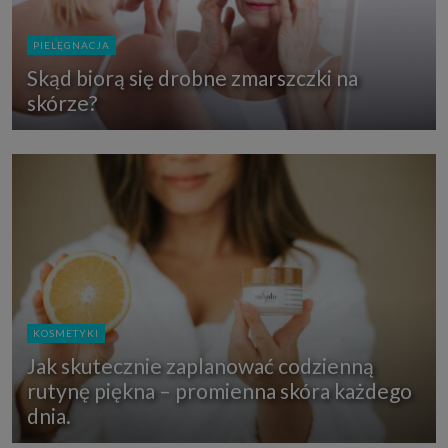
PIELĘGNACJA
Skąd biorą się drobne zmarszczki na
skórze?
KOSMETYKI
Jak skutecznie zaplanować codzienną
rutynę piękna – promienna skóra każdego
dnia.