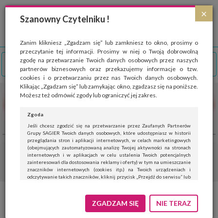
Strona wykorzystuje pliki cookies, które służą głównie do celów statystycznych.
×
Wyrażając zgodę na używanie 'cookies', zezwalasz na zapisanie ich w pamięci
Szanowny Czytelniku !
przeglądarki. Przejdź do
polityki cookies
.
ROZUMIEM
Zanim klikniesz „Zgadzam się” lub zamkniesz to okno, prosimy o
przeczytanie tej informacji. Prosimy w niej o Twoją dobrowolną
zgodę na przetwarzanie Twoich danych osobowych przez naszych
partnerów biznesowych oraz przekazujemy informacje o tzw.
cookies i o przetwarzaniu przez nas Twoich danych osobowych.
Klikając „Zgadzam się” lub zamykając okno, zgadzasz się na poniższe.
Możesz też odmówić zgody lub ograniczyć jej zakres.
Zgoda
Jeśli chcesz zgodzić się na przetwarzanie przez Zaufanych Partnerów
Grupy SAGIER Twoich danych osobowych, które udostępniasz w historii
przeglądania stron i aplikacji internetowych, w celach marketingowych
(obejmujących zautomatyzowaną analizę Twojej aktywności na stronach
internetowych i w aplikacjach w celu ustalenia Twoich potencjalnych
zainteresowań dla dostosowania reklamy i oferty) w tym na umieszczanie
znaczników internetowych (cookies itp.) na Twoich urządzeniach i
odczytywanie takich znaczników, kliknij przycisk „Przejdź do serwisu” lub
zamknij to okno.
Jeśli nie chcesz wyrazić zgody, kliknij „Nie teraz”.
ZGADZAM SIĘ
NIE TERAZ
Wyrażenie zgody jest dobrowolne. Możesz edytować zakres zgody, w tym
wycofać ją całkowicie, przechodząc na naszą stronę
polityki prywatności
.