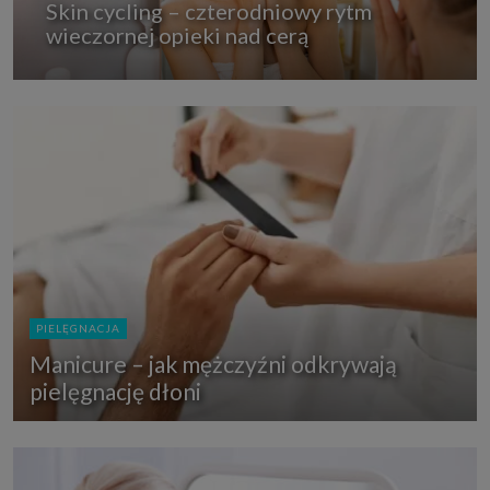
Skin cycling – czterodniowy rytm
wieczornej opieki nad cerą
PIELĘGNACJA
Manicure – jak mężczyźni odkrywają
pielęgnację dłoni