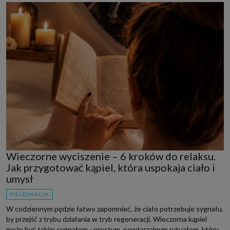
Wieczorne wyciszenie – 6 kroków do relaksu.
Jak przygotować kąpiel, która uspokaja ciało i
umysł
PIELĘGNACJA
W codziennym pędzie łatwo zapomnieć, że ciało potrzebuje sygnału,
by przejść z trybu działania w tryb regeneracji. Wieczorna kąpiel
może być takim sygnałem - prostym, powtarzalnym rytuałem, który