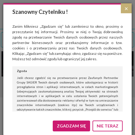
Strona wykorzystuje pliki cookies, które służą głównie do celów statystycznych.
×
Wyrażając zgodę na używanie 'cookies', zezwalasz na zapisanie ich w pamięci
Szanowny Czytelniku !
przeglądarki. Przejdź do
polityki cookies
.
ROZUMIEM
Zanim klikniesz „Zgadzam się” lub zamkniesz to okno, prosimy o
przeczytanie tej informacji. Prosimy w niej o Twoją dobrowolną
zgodę na przetwarzanie Twoich danych osobowych przez naszych
partnerów biznesowych oraz przekazujemy informacje o tzw.
cookies i o przetwarzaniu przez nas Twoich danych osobowych.
Klikając „Zgadzam się” lub zamykając okno, zgadzasz się na poniższe.
Możesz też odmówić zgody lub ograniczyć jej zakres.
Zgoda
Jeśli chcesz zgodzić się na przetwarzanie przez Zaufanych Partnerów
Grupy SAGIER Twoich danych osobowych, które udostępniasz w historii
przeglądania stron i aplikacji internetowych, w celach marketingowych
(obejmujących zautomatyzowaną analizę Twojej aktywności na stronach
internetowych i w aplikacjach w celu ustalenia Twoich potencjalnych
zainteresowań dla dostosowania reklamy i oferty) w tym na umieszczanie
znaczników internetowych (cookies itp.) na Twoich urządzeniach i
odczytywanie takich znaczników, kliknij przycisk „Przejdź do serwisu” lub
zamknij to okno.
Jeśli nie chcesz wyrazić zgody, kliknij „Nie teraz”.
ZGADZAM SIĘ
NIE TERAZ
Wyrażenie zgody jest dobrowolne. Możesz edytować zakres zgody, w tym
wycofać ją całkowicie, przechodząc na naszą stronę
polityki prywatności
.