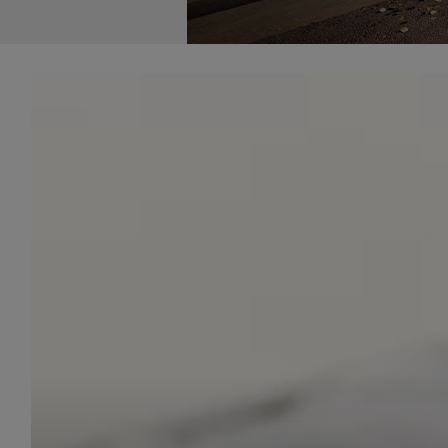
udost
marke
takie 
zdecyd
będą r
plików
Admin
Admini
której
świet
równie
PODMI
http:/
http:/
https:
http:/
Jeżeli
Zaufan
prywat
Podst
Twoje 
1. Jeś
z jedn