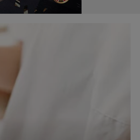
celach
rzanie
ile nie
 SAGIER
 takich
GIER, w
adto, w
gą być
że nasi
olityki
nia się
 dane w