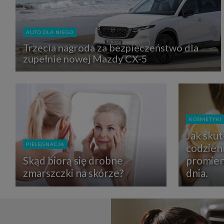
zbiera
strona
SAGIER
dane i
AUTO DLA NIEGO
tablet
urządz
Trzecia nagroda za bezpieczeństwo dla
funkc
zupełnie nowej Mazdy CX-5
ustawi
pliki 
Twoje
Przysł
Grupy 
1. Jeś
nie uc
KOSMETYKI
2. Ma
Jak sku
ograni
oraz p
PIELĘGNACJA
codzien
Osobo
upraw
Skąd biorą się drobne
promien
zmarszczki na skórze?
dnia.