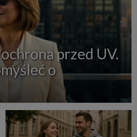
 ochrona przed UV.
omyśleć o