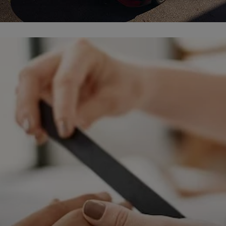
ępnianych przez siebie usług internetowych przetwarzają Twoje dane we własnych 
tingowych w oparciu o prawnie uzasadniony, wspólny interes podmiotów Grupy SAGIER. Przetwa
nie wymaga dodatkowej zgody z Twojej strony, ale możesz mu się w każdej chwili sprzeciwić. O 
ujesz inaczej, dokonując stosownych zmian ustawień w Twojej przeglądarce, podmioty z Grupy
ównież instalować na Twoich urządzeniach pliki cookies i podobne oraz odczytywać informacje z
. Bliższe informacje o cookies znajdziesz w akapicie „Cookies” pod koniec tej informacji.
istrator danych osobowych
stratorami Twoich danych są podmioty z Grupy SAGIER czyli podmioty z grupy kapitałowej SA
 skład wchodzą Sagier Sp. z o.o. ul. Cegielniana 18c/3, 35-310 Rzeszów oraz Podmioty Zależne. Pon
le obowiązującego prawa, administratorami Twoich danych w ramach poszczególnych Usług mo
ż Zaufani Partnerzy, w tym klienci.
IOTY ZALEŻNE:
/www.biznesistyl.pl/
/poradnikbudowlany.eu/
//modnieizdrowo.pl/
/www.sagier.pl/
 wyrazisz zgodę, o którą wyżej prosimy, administratorami Twoich danych osobowych będą tak
i Partnerzy. Listę Zaufanych Partnerów możesz sprawdzić w każdym momencie na stronie naszej
p
ności
i tam też zmodyfikować lub cofnąć swoje zgody.
awa i cel przetwarzania
dane przetwarzamy w następujących celach:
li zawieramy z Tobą umowę o realizację danej usługi (np. usługi zapewniającej Ci możliwość zapozna
ym z naszych serwisów w oparciu o treść regulaminu tego serwisu), to możemy przetwarzać Twoje