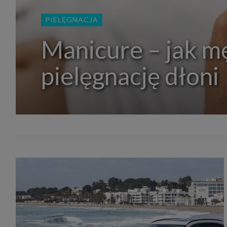
zakres
2. Zap
PIELĘGNACJA
osoba)
użytk
własny
Manicure – jak m
intern
przetw
pielęgnację dłoni
3. Za 
móc p
przed
Ciebie
Cię to
momen
Twoje 
zgody 
przyp
przeda
podsta
skutec
Przek
Admin
marke
zobowi
celów.
Cooki
Na na