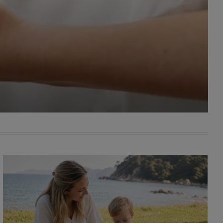
awniona
 wygody
omocji
tronach
. Takie
ch. Aby
 i ich
 przez
pozbawi
owolnym
ielenia
godę, w
 okres
ku, gdy
 Ciebie
encjom
danych
łasnych
age do