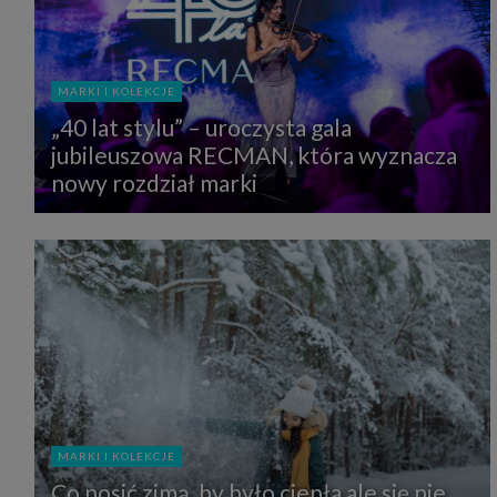
MARKI I KOLEKCJE
„40 lat stylu” – uroczysta gala
jubileuszowa RECMAN, która wyznacza
nowy rozdział marki
MARKI I KOLEKCJE
Co nosić zimą, by było ciepła ale się nie