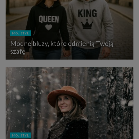
MÓJ STYL
Modne bluzy, które odmienią Twoją
szafę
MÓJ STYL