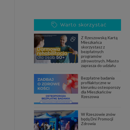
Warto skorzystać
Z Rzeszowską Kartą
Mieszkańca
skorzystasz z
bezpłatnych
programów
zdrowotnych. Miasto
zaprasza do udziału
Bezpłatne badania
profilaktyczne w
kierunku osteoporozy
dla Mieszkańców
Rzeszowa
W Rzeszowie znów
będą Dni Promocji
Zdrowia