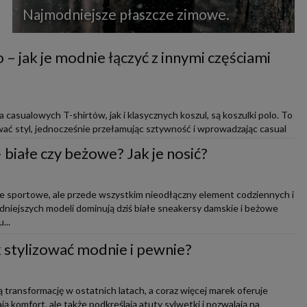
Najmodniejsze płaszcze zimowe.
 – jak je modnie łączyć z innymi częściami
casualowych T-shirtów, jak i klasycznych koszul, są koszulki polo. To
ać styl, jednocześnie przełamując sztywność i wprowadzając casual
białe czy beżowe? Jak je nosić?
ie sportowe, ale przede wszystkim nieodłączny element codziennych i
modniejszych modeli dominują dziś białe sneakersy damskie i beżowe
...
ak stylizować modnie i pewnie?
 transformację w ostatnich latach, a coraz więcej marek oferuje
ją komfort, ale także podkreślają atuty sylwetki i pozwalają na