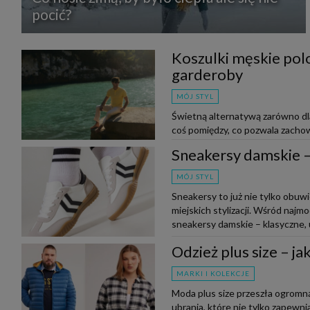
pocić?
Koszulki męskie polo
garderoby
MÓJ STYL
Świetną alternatywą zarówno dla 
coś pomiędzy, co pozwala zachow
do outfitu. Czy wiesz, jak nos...
Sneakersy damskie – 
MÓJ STYL
Sneakersy to już nie tylko obuw
miejskich stylizacji. Wśród naj
sneakersy damskie – klasyczne, u
Odzież plus size – j
MARKI I KOLEKCJE
Moda plus size przeszła ogromną
ubrania, które nie tylko zapewnia