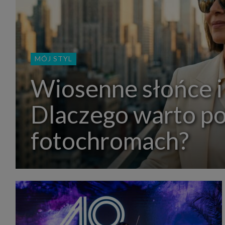
MÓJ STYL
Wiosenne słońce i
Dlaczego warto p
fotochromach?