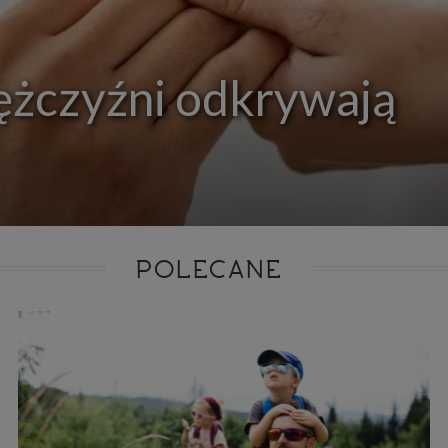
ie niezbędnym do realizacji tej umowy.
ewnianie bezpieczeństwa usługi (np. sprawdzenie, czy do Twojego konta nie loguje się nieupr
, dokonanie pomiarów statystycznych, ulepszanie naszych usług i dopasowanie ich do potrzeb i
owników (np. personalizowanie treści w usługach), jak również prowadzenie marketingu i pr
ch usług (np. jeśli interesujesz się motoryzacją i oglądasz artykuły w biznesistyl.pl lub na innych s
ężczyźni odkrywają
etowych, to możemy Ci wyświetlić reklamę dotyczącą artykułu w serwisie biznesistyl.pl/automoto
arzanie danych to realizacja naszych prawnie uzasadnionych interesów.
Twoją zgodą usługi marketingowe dostarczą Ci nasi Zaufani Partnerzy oraz my dla podmiotów trzeci
okazać interesujące Cię reklamy (np. produktu, którego możesz potrzebować) reklamodawcy
stawiciele chcieliby mieć możliwość przetwarzania Twoich danych związanych z odwiedzanymi
 stronami internetowymi. Udzielenie takiej zgody jest dobrowolne, nie musisz jej udzielać, nie 
 dostępu do naszych usług. Masz również możliwość ograniczenia zakresu lub zmiany zgody w d
cie.
dane przetwarzane będą do czasu istnienia podstawy do ich przetwarzania, czyli w przypadku udz
do momentu jej cofnięcia, ograniczenia lub innych działań z Twojej strony ograniczających tę z
adku niezbędności danych do wykonania umowy, przez czas jej wykonywania i ewentualnie
POLECANE
wnienia roszczeń z niej (zwykle nie więcej niż 3 lata, a maksymalnie 10 lat), a w przypad
wą przetwarzania danych jest uzasadniony interes administratora, do czasu zgłoszenia przez
znego sprzeciwu.
azywanie danych
istratorzy danych mogą powierzać Twoje dane podwykonawcom IT, księgowym, ag
tingowym etc. Zrobią to jedynie na podstawie umowy o powierzenie przetwarzania 
ązującej taki podmiot do odpowiedniego zabezpieczenia danych i niekorzystania z nich do w
es
szych stronach używamy znaczników internetowych takich jak pliki np. cookie lub local stor