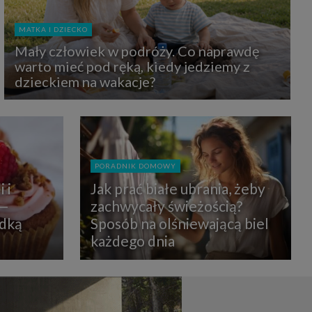
uchu na
z Grupy
kies to
MATKA I DZIECKO
mputer,
 z tego
Mały człowiek w podróży. Co naprawdę
e i ich
warto mieć pod ręką, kiedy jedziemy z
zmienić
dzieckiem na wakacje?
ć takie
mioty z
ywiście
PORADNIK DOMOWY
ia lub
 i
Jak prać białe ubrania, żeby
 danych
 Danych
 —
zachwycały świeżością?
Twoich
odką
Sposób na olśniewającą biel
każdego dnia