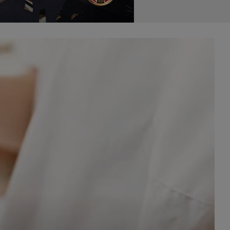
celach
rzanie
ile nie
 SAGIER
 takich
GIER, w
adto, w
gą być
że nasi
olityki
nia się
 dane w