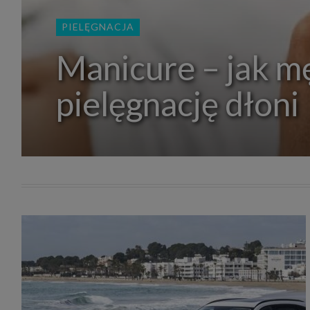
zakres
2. Zap
PIELĘGNACJA
osoba)
użytk
własny
Manicure – jak m
intern
przetw
pielęgnację dłoni
3. Za 
móc p
przed
Ciebie
Cię to
momen
Twoje 
zgody 
przyp
przeda
podsta
skutec
Przek
Admin
marke
zobowi
celów.
Cooki
Na na