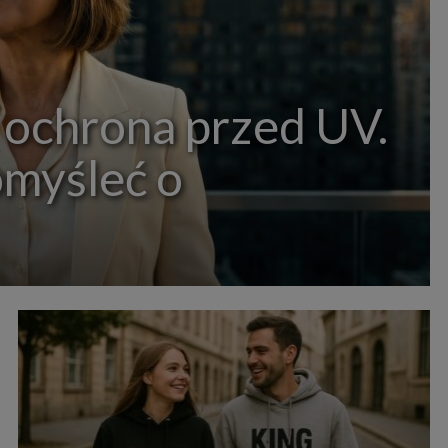
 ochrona przed UV.
omyśleć o