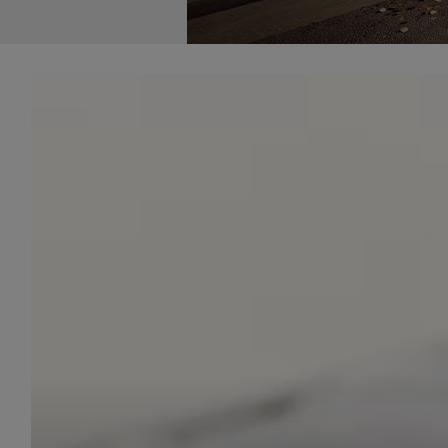
udost
marke
takie 
zdecyd
będą r
plików
Admin
Admini
której
świet
równie
PODMI
http:/
http:/
https:
http:/
Jeżeli
Zaufan
prywat
Podst
Twoje 
1. Jeś
z jedn