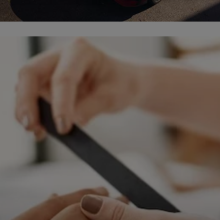
ępnianych przez siebie usług internetowych przetwarzają Twoje dane we własnych 
tingowych w oparciu o prawnie uzasadniony, wspólny interes podmiotów Grupy SAGIER. Przetwa
nie wymaga dodatkowej zgody z Twojej strony, ale możesz mu się w każdej chwili sprzeciwić. O 
ujesz inaczej, dokonując stosownych zmian ustawień w Twojej przeglądarce, podmioty z Grupy
ównież instalować na Twoich urządzeniach pliki cookies i podobne oraz odczytywać informacje z
. Bliższe informacje o cookies znajdziesz w akapicie „Cookies” pod koniec tej informacji.
istrator danych osobowych
stratorami Twoich danych są podmioty z Grupy SAGIER czyli podmioty z grupy kapitałowej SA
 skład wchodzą Sagier Sp. z o.o. ul. Cegielniana 18c/3, 35-310 Rzeszów oraz Podmioty Zależne. Pon
le obowiązującego prawa, administratorami Twoich danych w ramach poszczególnych Usług mo
ż Zaufani Partnerzy, w tym klienci.
IOTY ZALEŻNE:
/www.biznesistyl.pl/
/poradnikbudowlany.eu/
//modnieizdrowo.pl/
/www.sagier.pl/
 wyrazisz zgodę, o którą wyżej prosimy, administratorami Twoich danych osobowych będą tak
i Partnerzy. Listę Zaufanych Partnerów możesz sprawdzić w każdym momencie na stronie naszej
p
ności
i tam też zmodyfikować lub cofnąć swoje zgody.
awa i cel przetwarzania
dane przetwarzamy w następujących celach:
li zawieramy z Tobą umowę o realizację danej usługi (np. usługi zapewniającej Ci możliwość zapozna
ym z naszych serwisów w oparciu o treść regulaminu tego serwisu), to możemy przetwarzać Twoje