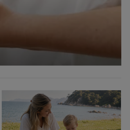
awniona
 wygody
omocji
tronach
. Takie
ch. Aby
 i ich
 przez
pozbawi
owolnym
ielenia
godę, w
 okres
ku, gdy
 Ciebie
encjom
danych
łasnych
age do