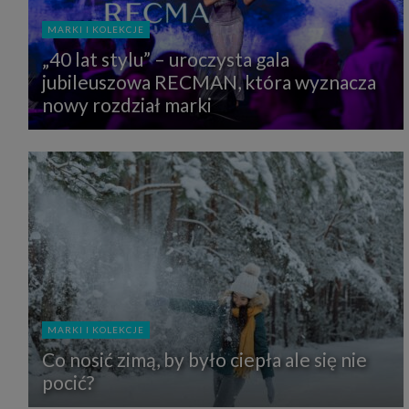
MARKI I KOLEKCJE
„40 lat stylu” – uroczysta gala
jubileuszowa RECMAN, która wyznacza
nowy rozdział marki
MARKI I KOLEKCJE
Co nosić zimą, by było ciepła ale się nie
pocić?