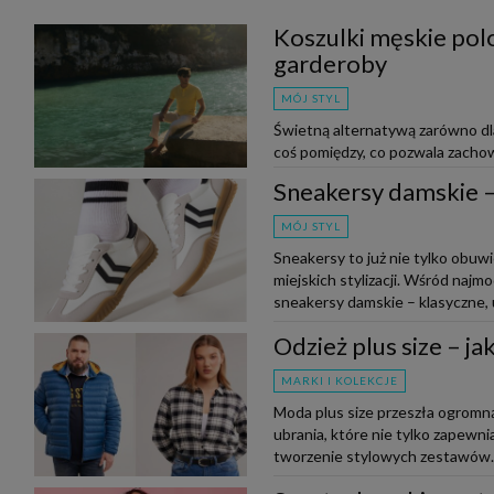
Koszulki męskie polo
garderoby
MÓJ STYL
Świetną alternatywą zarówno dla 
coś pomiędzy, co pozwala zachow
do outfitu. Czy wiesz, jak nos...
Sneakersy damskie – 
MÓJ STYL
Sneakersy to już nie tylko obuw
miejskich stylizacji. Wśród naj
sneakersy damskie – klasyczne, u
Odzież plus size – j
MARKI I KOLEKCJE
Moda plus size przeszła ogromną
ubrania, które nie tylko zapewnia
tworzenie stylowych zestawów. N