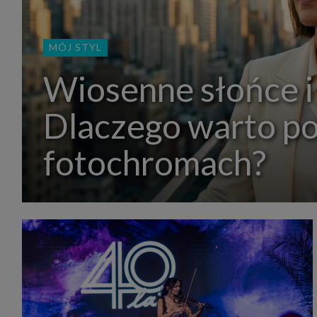
MÓJ STYL
Wiosenne słońce i
Dlaczego warto p
fotochromach?