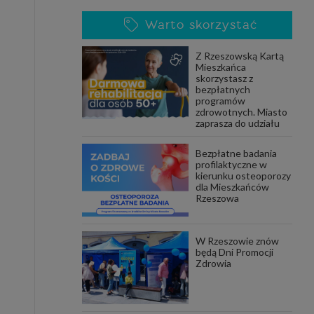
Warto skorzystać
Z Rzeszowską Kartą
Mieszkańca
skorzystasz z
bezpłatnych
programów
zdrowotnych. Miasto
zaprasza do udziału
Bezpłatne badania
profilaktyczne w
kierunku osteoporozy
dla Mieszkańców
Rzeszowa
W Rzeszowie znów
będą Dni Promocji
Zdrowia