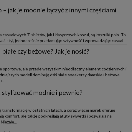
 – jak je modnie łączyć z innymi częściami
casualowych T-shirtów, jak i klasycznych koszul, są koszulki polo. To
ać styl, jednocześnie przełamując sztywność i wprowadzając casual
białe czy beżowe? Jak je nosić?
ie sportowe, ale przede wszystkim nieodłączny element codziennych i
modniejszych modeli dominują dziś białe sneakersy damskie i beżowe
...
ak stylizować modnie i pewnie?
 transformację w ostatnich latach, a coraz więcej marek oferuje
ją komfort, ale także podkreślają atuty sylwetki i pozwalają na
iezale...