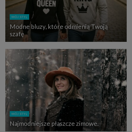
MÓJ STYL
Modne bluzy, które odmienią Twoją
szafę
MÓJ STYL
Najmodniejsze płaszcze zimowe.