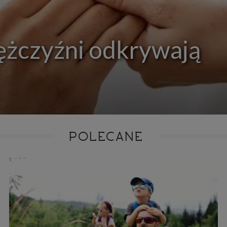
ie niezbędnym do realizacji tej umowy.
ewnianie bezpieczeństwa usługi (np. sprawdzenie, czy do Twojego konta nie loguje się nieupr
, dokonanie pomiarów statystycznych, ulepszanie naszych usług i dopasowanie ich do potrzeb i
owników (np. personalizowanie treści w usługach), jak również prowadzenie marketingu i pr
ch usług (np. jeśli interesujesz się motoryzacją i oglądasz artykuły w biznesistyl.pl lub na innych s
ężczyźni odkrywają
etowych, to możemy Ci wyświetlić reklamę dotyczącą artykułu w serwisie biznesistyl.pl/automoto
arzanie danych to realizacja naszych prawnie uzasadnionych interesów.
Twoją zgodą usługi marketingowe dostarczą Ci nasi Zaufani Partnerzy oraz my dla podmiotów trzeci
okazać interesujące Cię reklamy (np. produktu, którego możesz potrzebować) reklamodawcy
stawiciele chcieliby mieć możliwość przetwarzania Twoich danych związanych z odwiedzanymi
 stronami internetowymi. Udzielenie takiej zgody jest dobrowolne, nie musisz jej udzielać, nie 
 dostępu do naszych usług. Masz również możliwość ograniczenia zakresu lub zmiany zgody w d
cie.
dane przetwarzane będą do czasu istnienia podstawy do ich przetwarzania, czyli w przypadku udz
do momentu jej cofnięcia, ograniczenia lub innych działań z Twojej strony ograniczających tę z
adku niezbędności danych do wykonania umowy, przez czas jej wykonywania i ewentualnie
POLECANE
wnienia roszczeń z niej (zwykle nie więcej niż 3 lata, a maksymalnie 10 lat), a w przypad
wą przetwarzania danych jest uzasadniony interes administratora, do czasu zgłoszenia przez
znego sprzeciwu.
azywanie danych
istratorzy danych mogą powierzać Twoje dane podwykonawcom IT, księgowym, ag
tingowym etc. Zrobią to jedynie na podstawie umowy o powierzenie przetwarzania 
ązującej taki podmiot do odpowiedniego zabezpieczenia danych i niekorzystania z nich do w
es
szych stronach używamy znaczników internetowych takich jak pliki np. cookie lub local stor