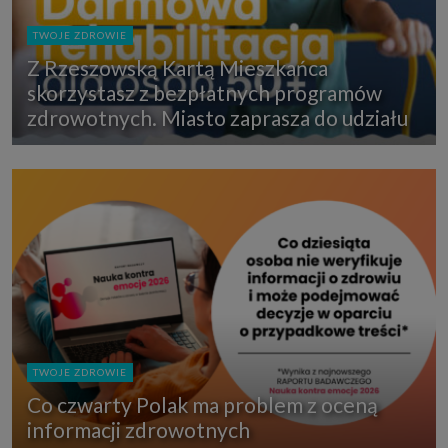
TWOJE ZDROWIE
Z Rzeszowską Kartą Mieszkańca
skorzystasz z bezpłatnych programów
zdrowotnych. Miasto zaprasza do udziału
TWOJE ZDROWIE
Co czwarty Polak ma problem z oceną
informacji zdrowotnych