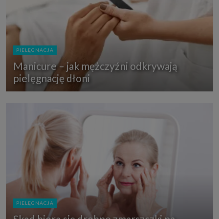
PIELĘGNACJA
Manicure – jak mężczyźni odkrywają
pielęgnację dłoni
PIELĘGNACJA
Skąd biorą się drobne zmarszczki na