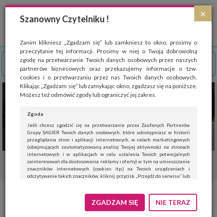
Strona wykorzystuje pliki cookies, które służą głównie do celów statystycznych.
×
Wyrażając zgodę na używanie 'cookies', zezwalasz na zapisanie ich w pamięci
Szanowny Czytelniku !
przeglądarki. Przejdź do
polityki cookies
.
ROZUMIEM
Zanim klikniesz „Zgadzam się” lub zamkniesz to okno, prosimy o
przeczytanie tej informacji. Prosimy w niej o Twoją dobrowolną
zgodę na przetwarzanie Twoich danych osobowych przez naszych
partnerów biznesowych oraz przekazujemy informacje o tzw.
cookies i o przetwarzaniu przez nas Twoich danych osobowych.
Klikając „Zgadzam się” lub zamykając okno, zgadzasz się na poniższe.
Możesz też odmówić zgody lub ograniczyć jej zakres.
Zgoda
Jeśli chcesz zgodzić się na przetwarzanie przez Zaufanych Partnerów
Grupy SAGIER Twoich danych osobowych, które udostępniasz w historii
przeglądania stron i aplikacji internetowych, w celach marketingowych
(obejmujących zautomatyzowaną analizę Twojej aktywności na stronach
internetowych i w aplikacjach w celu ustalenia Twoich potencjalnych
zainteresowań dla dostosowania reklamy i oferty) w tym na umieszczanie
znaczników internetowych (cookies itp.) na Twoich urządzeniach i
odczytywanie takich znaczników, kliknij przycisk „Przejdź do serwisu” lub
zamknij to okno.
Jeśli nie chcesz wyrazić zgody, kliknij „Nie teraz”.
ZGADZAM SIĘ
NIE TERAZ
Wyrażenie zgody jest dobrowolne. Możesz edytować zakres zgody, w tym
wycofać ją całkowicie, przechodząc na naszą stronę
polityki prywatności
.