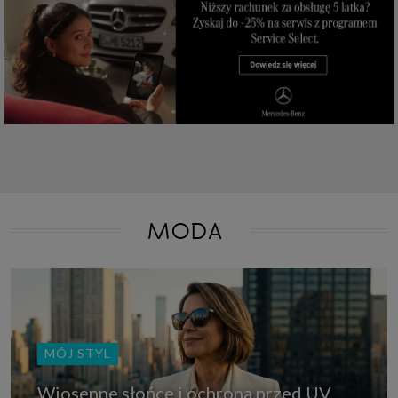
które przeglądarka wysyła do serwera przy każdorazowym wejściu na
stronę z tego urządzenia, podczas gdy odwiedzasz strony w Internecie.
Szczegółową informację na temat plików cookie i ich funkcjonowania
znajdziesz
pod tym linkiem
. Pod tym linkiem znajdziesz także informację
o tym jak zmienić ustawienia przeglądarki, aby ograniczyć lub wyłączyć
funkcjonowanie plików cookies itp. oraz jak usunąć takie pliki z Twojego
urządzenia.
Twoje uprawnienia
Przysługują Ci następujące uprawnienia wobec Twoich danych i ich
przetwarzania przez nas, inne podmioty z Grupy SAGIER i Zaufanych
Partnerów:
1. Jeśli udzieliłeś zgody na przetwarzanie danych możesz ją w każdej
chwili wycofać (cofnięcie zgody oczywiście nie uchyli zgodności z prawem
przetwarzania już dokonanego na jej podstawie);
MODA
2. Masz również prawo żądania dostępu do Twoich danych osobowych, ich
sprostowania, usunięcia lub ograniczenia przetwarzania, prawo do
przeniesienia danych, wyrażenia sprzeciwu wobec przetwarzania danych
oraz prawo do wniesienia skargi do organu nadzorczego, którym w Polsce
jest Prezes Urzędu Ochrony Danych Osobowych.
Pod tym adresem
znajdziesz dodatkowe informacje dotyczące przetwarzania danych i
Twoich uprawnień.
MÓJ STYL
Wiosenne słońce i ochrona przed UV.