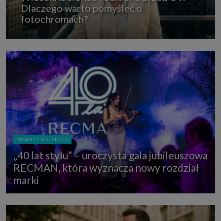
Dlaczego warto pomyśleć o
fotochromach?
MARKI I KOLEKCJE
„40 lat stylu” – uroczysta gala jubileuszowa
RECMAN, która wyznacza nowy rozdział
marki