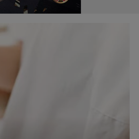
celach
rzanie
ile nie
 SAGIER
 takich
GIER, w
adto, w
gą być
że nasi
olityki
nia się
 dane w