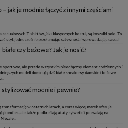
 – jak je modnie łączyć z innymi częściami
casualowych T-shirtów, jak i klasycznych koszul, są koszulki polo. To
ać styl, jednocześnie przełamując sztywność i wprowadzając casual
białe czy beżowe? Jak je nosić?
ie sportowe, ale przede wszystkim nieodłączny element codziennych i
modniejszych modeli dominują dziś białe sneakersy damskie i beżowe
...
ak stylizować modnie i pewnie?
 transformację w ostatnich latach, a coraz więcej marek oferuje
ją komfort, ale także podkreślają atuty sylwetki i pozwalają na
iezale...