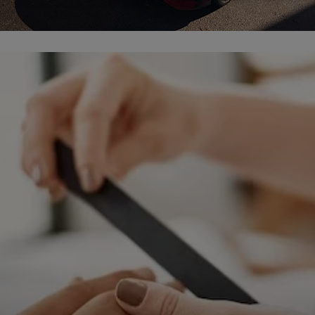
ępnianych przez siebie usług internetowych przetwarzają Twoje dane we własnych 
tingowych w oparciu o prawnie uzasadniony, wspólny interes podmiotów Grupy SAGIER. Przetwa
nie wymaga dodatkowej zgody z Twojej strony, ale możesz mu się w każdej chwili sprzeciwić. O 
ujesz inaczej, dokonując stosownych zmian ustawień w Twojej przeglądarce, podmioty z Grupy
ównież instalować na Twoich urządzeniach pliki cookies i podobne oraz odczytywać informacje z
. Bliższe informacje o cookies znajdziesz w akapicie „Cookies” pod koniec tej informacji.
istrator danych osobowych
stratorami Twoich danych są podmioty z Grupy SAGIER czyli podmioty z grupy kapitałowej SA
 skład wchodzą Sagier Sp. z o.o. ul. Cegielniana 18c/3, 35-310 Rzeszów oraz Podmioty Zależne. Pon
le obowiązującego prawa, administratorami Twoich danych w ramach poszczególnych Usług mo
ż Zaufani Partnerzy, w tym klienci.
IOTY ZALEŻNE:
/www.biznesistyl.pl/
/poradnikbudowlany.eu/
//modnieizdrowo.pl/
/www.sagier.pl/
 wyrazisz zgodę, o którą wyżej prosimy, administratorami Twoich danych osobowych będą tak
i Partnerzy. Listę Zaufanych Partnerów możesz sprawdzić w każdym momencie na stronie naszej
p
ności
i tam też zmodyfikować lub cofnąć swoje zgody.
awa i cel przetwarzania
dane przetwarzamy w następujących celach:
li zawieramy z Tobą umowę o realizację danej usługi (np. usługi zapewniającej Ci możliwość zapozna
ym z naszych serwisów w oparciu o treść regulaminu tego serwisu), to możemy przetwarzać Twoje