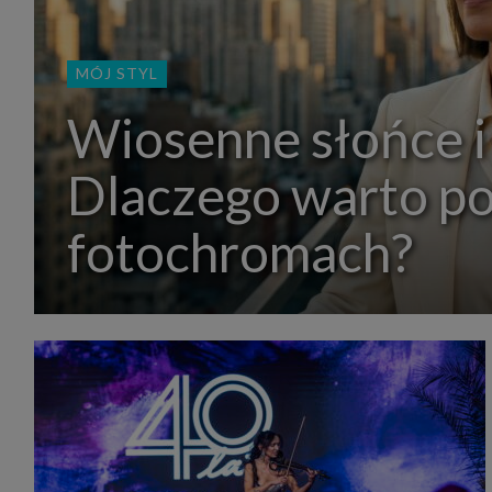
MÓJ STYL
Wiosenne słońce i
Dlaczego warto p
fotochromach?