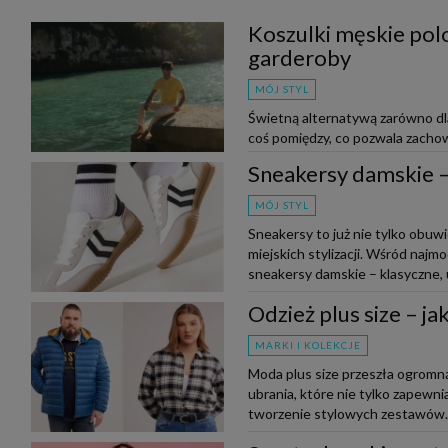
Koszulki męskie polo
garderoby
MÓJ STYL
Świetną alternatywą zarówno dla 
coś pomiędzy, co pozwala zachow
do outfitu. Czy wiesz, jak nos...
Sneakersy damskie – 
MÓJ STYL
Sneakersy to już nie tylko obuw
miejskich stylizacji. Wśród naj
sneakersy damskie – klasyczne, u
Odzież plus size – j
MARKI I KOLEKCJE
Moda plus size przeszła ogromną
ubrania, które nie tylko zapewnia
tworzenie stylowych zestawów. N