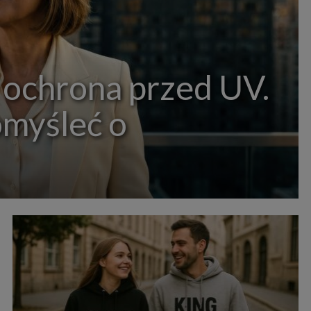
 ochrona przed UV.
omyśleć o