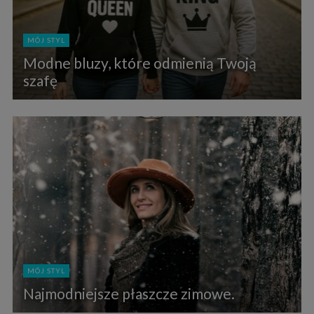
MÓJ STYL
Modne bluzy, które odmienią Twoją
szafę
MÓJ STYL
Najmodniejsze płaszcze zimowe.