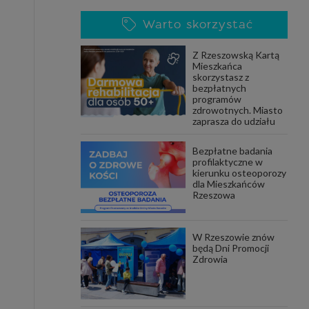
Warto skorzystać
Z Rzeszowską Kartą
Mieszkańca
skorzystasz z
bezpłatnych
programów
zdrowotnych. Miasto
zaprasza do udziału
Bezpłatne badania
profilaktyczne w
kierunku osteoporozy
dla Mieszkańców
Rzeszowa
W Rzeszowie znów
będą Dni Promocji
Zdrowia