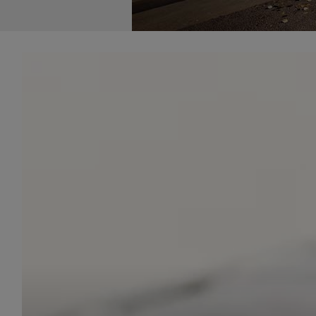
udost
marke
takie 
zdecyd
będą r
plików
Admin
Admini
której
świet
równie
PODMI
http:/
http:/
https:
http:/
Jeżeli
Zaufan
prywat
Podst
Twoje 
1. Jeś
z jedn