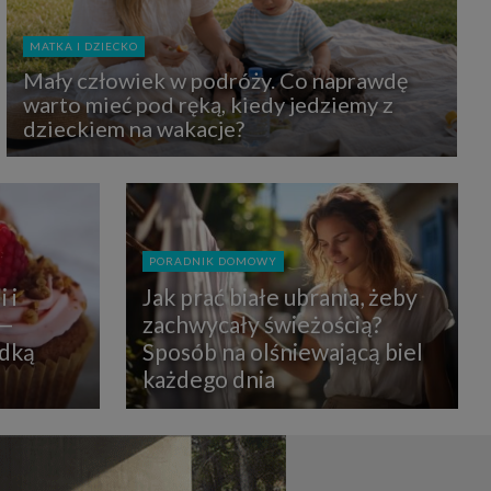
uchu na
z Grupy
kies to
MATKA I DZIECKO
mputer,
 z tego
Mały człowiek w podróży. Co naprawdę
e i ich
warto mieć pod ręką, kiedy jedziemy z
zmienić
dzieckiem na wakacje?
ć takie
mioty z
ywiście
PORADNIK DOMOWY
ia lub
 i
Jak prać białe ubrania, żeby
 danych
 Danych
 —
zachwycały świeżością?
Twoich
odką
Sposób na olśniewającą biel
każdego dnia