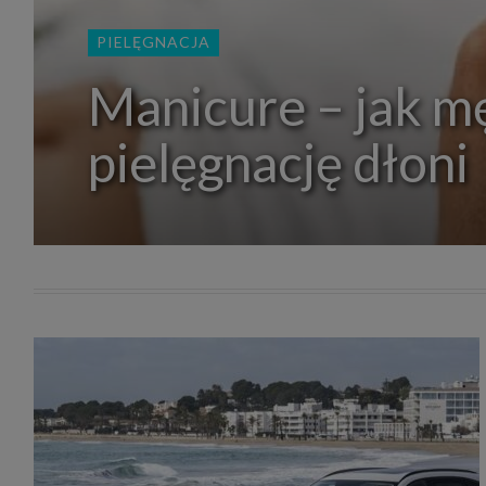
zakres
2. Zap
PIELĘGNACJA
osoba)
użytk
własny
Manicure – jak m
intern
przetw
pielęgnację dłoni
3. Za 
móc p
przed
Ciebie
Cię to
momen
Twoje 
zgody 
przyp
przeda
podsta
skutec
Przek
Admin
marke
zobowi
celów.
Cooki
Na na