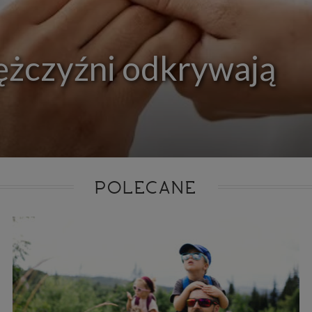
ie niezbędnym do realizacji tej umowy.
ewnianie bezpieczeństwa usługi (np. sprawdzenie, czy do Twojego konta nie loguje się nieupr
, dokonanie pomiarów statystycznych, ulepszanie naszych usług i dopasowanie ich do potrzeb i
owników (np. personalizowanie treści w usługach), jak również prowadzenie marketingu i pr
ch usług (np. jeśli interesujesz się motoryzacją i oglądasz artykuły w biznesistyl.pl lub na innych s
ężczyźni odkrywają
etowych, to możemy Ci wyświetlić reklamę dotyczącą artykułu w serwisie biznesistyl.pl/automoto
arzanie danych to realizacja naszych prawnie uzasadnionych interesów.
Twoją zgodą usługi marketingowe dostarczą Ci nasi Zaufani Partnerzy oraz my dla podmiotów trzeci
okazać interesujące Cię reklamy (np. produktu, którego możesz potrzebować) reklamodawcy
stawiciele chcieliby mieć możliwość przetwarzania Twoich danych związanych z odwiedzanymi
 stronami internetowymi. Udzielenie takiej zgody jest dobrowolne, nie musisz jej udzielać, nie 
 dostępu do naszych usług. Masz również możliwość ograniczenia zakresu lub zmiany zgody w d
cie.
dane przetwarzane będą do czasu istnienia podstawy do ich przetwarzania, czyli w przypadku udz
do momentu jej cofnięcia, ograniczenia lub innych działań z Twojej strony ograniczających tę z
adku niezbędności danych do wykonania umowy, przez czas jej wykonywania i ewentualnie
POLECANE
wnienia roszczeń z niej (zwykle nie więcej niż 3 lata, a maksymalnie 10 lat), a w przypad
wą przetwarzania danych jest uzasadniony interes administratora, do czasu zgłoszenia przez
znego sprzeciwu.
azywanie danych
istratorzy danych mogą powierzać Twoje dane podwykonawcom IT, księgowym, ag
tingowym etc. Zrobią to jedynie na podstawie umowy o powierzenie przetwarzania 
ązującej taki podmiot do odpowiedniego zabezpieczenia danych i niekorzystania z nich do w
es
szych stronach używamy znaczników internetowych takich jak pliki np. cookie lub local stor