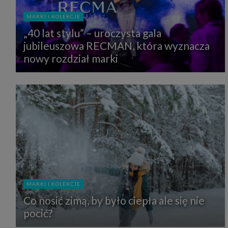
MARKI I KOLEKCJE
„40 lat stylu” – uroczysta gala
jubileuszowa RECMAN, która wyznacza
nowy rozdział marki
MARKI I KOLEKCJE
Co nosić zimą, by było ciepła ale się nie
pocić?