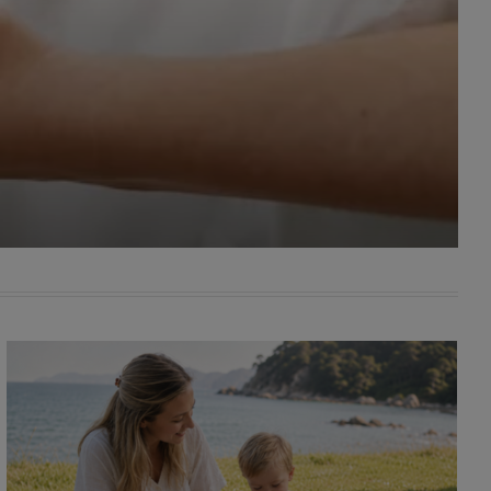
awniona
 wygody
omocji
tronach
. Takie
ch. Aby
 i ich
 przez
pozbawi
owolnym
ielenia
godę, w
 okres
ku, gdy
 Ciebie
encjom
danych
łasnych
age do