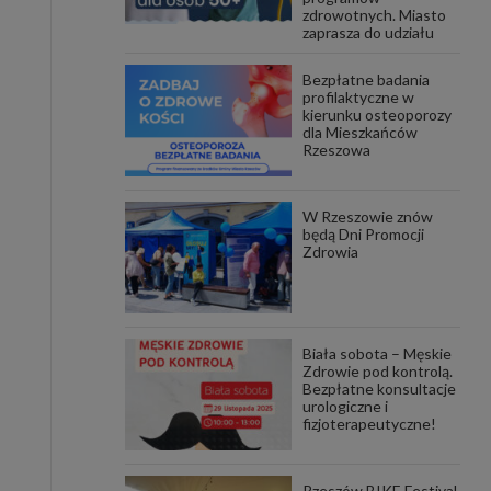
zdrowotnych. Miasto
zaprasza do udziału
awniona
 wygody
omocji
Bezpłatne badania
tronach
profilaktyczne w
. Takie
kierunku osteoporozy
dla Mieszkańców
ch. Aby
Rzeszowa
 i ich
 przez
pozbawi
owolnym
W Rzeszowie znów
będą Dni Promocji
Zdrowia
ielenia
godę, w
 okres
ku, gdy
 Ciebie
Biała sobota – Męskie
Zdrowie pod kontrolą.
encjom
Bezpłatne konsultacje
danych
urologiczne i
łasnych
fizjoterapeutyczne!
age do
Rzeszów BIKE Festival