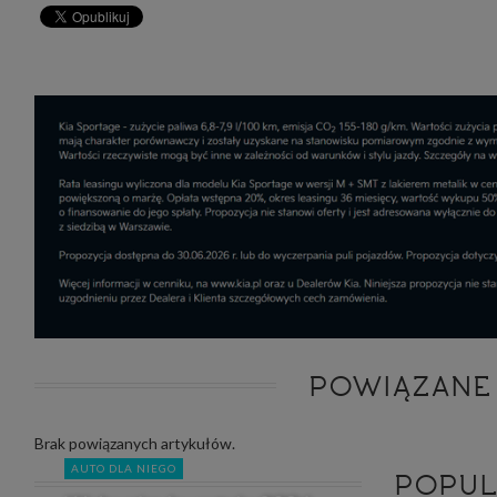
zakres
2. Zap
osoba)
użytk
własny
intern
przetw
3. Za 
móc p
przed
Ciebie
Cię to
momen
Twoje 
zgody 
przyp
przeda
podsta
skutec
Przek
POWIĄZANE
Admin
marke
zobowi
celów.
Brak powiązanych artykułów.
Cooki
AUTO DLA NIEGO
POPU
Na na