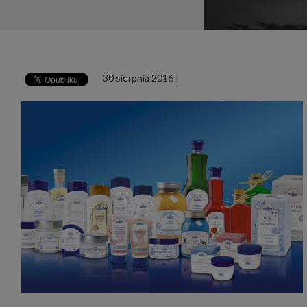
udost
marke
takie 
zdecyd
będą r
plików
Admin
30 sierpnia 2016
|
Admini
której
świet
równie
PODMI
http:/
http:/
https:
http:/
Jeżeli
Zaufan
prywat
Podst
Twoje 
1. Jeś
z jedn