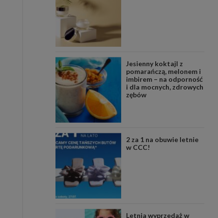
Jesienny koktajl z
pomarańczą, melonem i
imbirem – na odporność
i dla mocnych, zdrowych
zębów
2 za 1 na obuwie letnie
w CCC!
Letnia wyprzedaż w