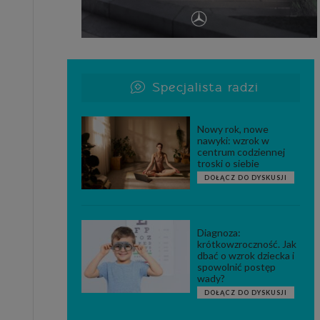
Specjalista radzi
Nowy rok, nowe
nawyki: wzrok w
centrum codziennej
troski o siebie
DOŁĄCZ DO DYSKUSJI
Diagnoza:
krótkowzroczność. Jak
dbać o wzrok dziecka i
spowolnić postęp
wady?
DOŁĄCZ DO DYSKUSJI