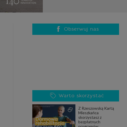
celach
rzanie
ile nie
 SAGIER
 takich
Obserwuj nas
GIER, w
adto, w
gą być
że nasi
Warto skorzystać
olityki
Z Rzeszowską Kartą
Mieszkańca
skorzystasz z
nia się
bezpłatnych
 dane w
programów