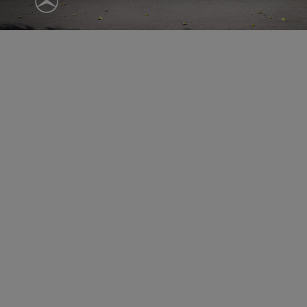
ępnianych przez siebie usług internetowych przetwarzają Twoje dane we własnych 
tingowych w oparciu o prawnie uzasadniony, wspólny interes podmiotów Grupy SAGIER. Przetwa
nie wymaga dodatkowej zgody z Twojej strony, ale możesz mu się w każdej chwili sprzeciwić. O 
ujesz inaczej, dokonując stosownych zmian ustawień w Twojej przeglądarce, podmioty z Grupy
ównież instalować na Twoich urządzeniach pliki cookies i podobne oraz odczytywać informacje z
. Bliższe informacje o cookies znajdziesz w akapicie „Cookies” pod koniec tej informacji.
istrator danych osobowych
stratorami Twoich danych są podmioty z Grupy SAGIER czyli podmioty z grupy kapitałowej SA
 skład wchodzą Sagier Sp. z o.o. ul. Cegielniana 18c/3, 35-310 Rzeszów oraz Podmioty Zależne. Pon
le obowiązującego prawa, administratorami Twoich danych w ramach poszczególnych Usług mo
ż Zaufani Partnerzy, w tym klienci.
IOTY ZALEŻNE:
/www.biznesistyl.pl/
/poradnikbudowlany.eu/
//modnieizdrowo.pl/
/www.sagier.pl/
 wyrazisz zgodę, o którą wyżej prosimy, administratorami Twoich danych osobowych będą tak
i Partnerzy. Listę Zaufanych Partnerów możesz sprawdzić w każdym momencie na stronie naszej
p
ności
i tam też zmodyfikować lub cofnąć swoje zgody.
awa i cel przetwarzania
dane przetwarzamy w następujących celach:
li zawieramy z Tobą umowę o realizację danej usługi (np. usługi zapewniającej Ci możliwość zapozna
ym z naszych serwisów w oparciu o treść regulaminu tego serwisu), to możemy przetwarzać Twoje