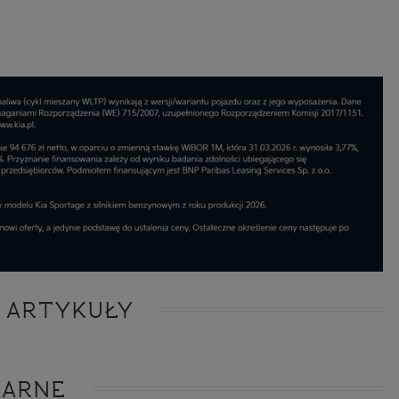
ie niezbędnym do realizacji tej umowy.
ewnianie bezpieczeństwa usługi (np. sprawdzenie, czy do Twojego konta nie loguje się nieupr
, dokonanie pomiarów statystycznych, ulepszanie naszych usług i dopasowanie ich do potrzeb i
owników (np. personalizowanie treści w usługach), jak również prowadzenie marketingu i pr
ch usług (np. jeśli interesujesz się motoryzacją i oglądasz artykuły w biznesistyl.pl lub na innych s
etowych, to możemy Ci wyświetlić reklamę dotyczącą artykułu w serwisie biznesistyl.pl/automoto
arzanie danych to realizacja naszych prawnie uzasadnionych interesów.
Twoją zgodą usługi marketingowe dostarczą Ci nasi Zaufani Partnerzy oraz my dla podmiotów trzeci
okazać interesujące Cię reklamy (np. produktu, którego możesz potrzebować) reklamodawcy
stawiciele chcieliby mieć możliwość przetwarzania Twoich danych związanych z odwiedzanymi
 stronami internetowymi. Udzielenie takiej zgody jest dobrowolne, nie musisz jej udzielać, nie 
 dostępu do naszych usług. Masz również możliwość ograniczenia zakresu lub zmiany zgody w d
cie.
dane przetwarzane będą do czasu istnienia podstawy do ich przetwarzania, czyli w przypadku udz
do momentu jej cofnięcia, ograniczenia lub innych działań z Twojej strony ograniczających tę z
adku niezbędności danych do wykonania umowy, przez czas jej wykonywania i ewentualnie
wnienia roszczeń z niej (zwykle nie więcej niż 3 lata, a maksymalnie 10 lat), a w przypad
wą przetwarzania danych jest uzasadniony interes administratora, do czasu zgłoszenia przez
znego sprzeciwu.
azywanie danych
 ARTYKUŁY
istratorzy danych mogą powierzać Twoje dane podwykonawcom IT, księgowym, ag
tingowym etc. Zrobią to jedynie na podstawie umowy o powierzenie przetwarzania 
ązującej taki podmiot do odpowiedniego zabezpieczenia danych i niekorzystania z nich do w
es
LARNE
szych stronach używamy znaczników internetowych takich jak pliki np. cookie lub local stor