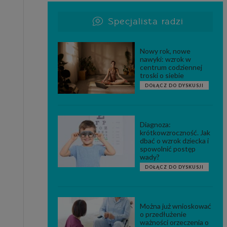
Specjalista radzi
Nowy rok, nowe
nawyki: wzrok w
centrum codziennej
troski o siebie
DOŁĄCZ DO DYSKUSJI
Diagnoza:
krótkowzroczność. Jak
dbać o wzrok dziecka i
spowolnić postęp
wady?
DOŁĄCZ DO DYSKUSJI
Można już wnioskować
o przedłużenie
ważności orzeczenia o