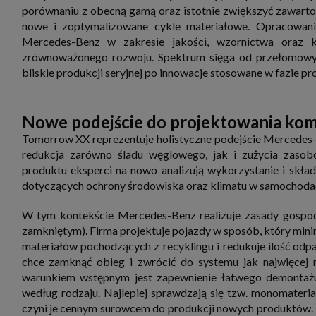
porównaniu z obecną gamą oraz istotnie zwiększyć zawarto
nowe i zoptymalizowane cykle materiałowe. Opracowani
Mercedes-Benz w zakresie jakości, wzornictwa oraz k
zrównoważonego rozwoju. Spektrum sięga od przełomowy
bliskie produkcji seryjnej po innowacje stosowane w fazie pr
Nowe podejście do projektowania kom
Tomorrow XX reprezentuje holistyczne podejście Mercedes-B
redukcja zarówno śladu węglowego, jak i zużycia zasob
produktu eksperci na nowo analizują wykorzystanie i skł
dotyczących ochrony środowiska oraz klimatu w samochoda
W tym kontekście Mercedes-Benz realizuje zasady gospod
zamkniętym). Firma projektuje pojazdy w sposób, który mini
materiałów pochodzących z recyklingu i redukuje ilość o
chce zamknąć obieg i zwrócić do systemu jak najwięcej 
warunkiem wstępnym jest zapewnienie łatwego demontażu
według rodzaju. Najlepiej sprawdzają się tzw. monomateria
czyni je cennym surowcem do produkcji nowych produktów. M