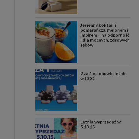
Jesienny koktajl z
pomarańczą, melonem i
imbirem – na odporność
i dla mocnych, zdrowych
zębów
2 za 1 na obuwie letnie
w CCC!
Letnia wyprzedaż w
5.10.15