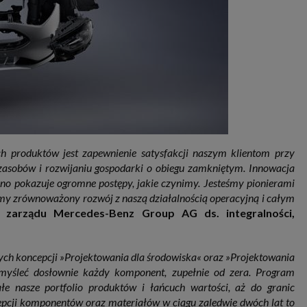
h produktów jest zapewnienie satysfakcji naszym klientom przy
 zasobów i rozwijaniu gospodarki o obiegu zamkniętym. Innowacja
sno pokazuje ogromne postępy, jakie czynimy. Jesteśmy pionierami
my zrównoważony rozwój z naszą działalnością operacyjną i całym
k zarządu Mercedes-Benz Group AG ds. integralności,
ych koncepcji »Projektowania dla środowiska« oraz »Projektowania
yśleć dosłownie każdy komponent, zupełnie od zera. Program
łe nasze portfolio produktów i łańcuch wartości, aż do granic
pcji komponentów oraz materiałów w ciągu zaledwie dwóch lat to