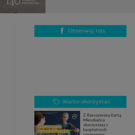
celach
rzanie
ile nie
 SAGIER
 takich
Obserwuj nas
GIER, w
adto, w
gą być
że nasi
Warto skorzystać
olityki
Z Rzeszowską Kartą
Mieszkańca
skorzystasz z
nia się
bezpłatnych
 dane w
programów