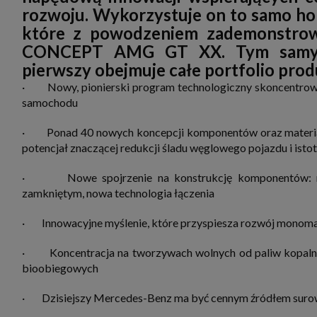
zbiera
rozwoju. Wykorzystuje on to samo hol
strona
SAGIER
które z powodzeniem zademonstro
dane i
CONCEPT AMG GT XX. Tym samym 
tablet
urządz
pierwszy obejmuje całe portfolio pro
funkc
ustawi
· Nowy, pionierski program technologiczny skoncentrowa
pliki 
samochodu
Twoje
Przysł
· Ponad 40 nowych koncepcji komponentów oraz materiał
Grupy 
potencjał znaczącej redukcji śladu węglowego pojazdu i ist
1. Jeś
nie uc
· Nowe spojrzenie na konstrukcję komponentów: ref
2. Ma
ograni
zamkniętym, nowa technologia łączenia
oraz p
Osobo
· Innowacyjne myślenie, które przyspiesza rozwój monomat
upraw
· Koncentracja na tworzywach wolnych od paliw kopalnyc
bioobiegowych
· Dzisiejszy Mercedes-Benz ma być cennym źródłem suro