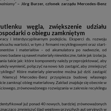
uwalniamy”
–
Jörg Burzer, członek zarządu Mercedes-Benz
.
tlenku węgla, zwiększenie udziału
gospodarki o obiegu zamkniętym
cy i interdyscyplinarnym podejściu. Eksperci ds. rozwoju
ńcuchu wartości, w tym z firmami recyklingowymi oraz start-
onentów i materiałów – od akumulatora po nadwozie, od
o badane są nawet materiały niewidoczne, takie jak izolacja.
ania takie jak: które komponenty należy przeprojektować, aby
należy wymienić, połączyć na nowo lub zastąpić, aby zmniejszyć
yklingu? Które materiały pierwotne można już dziś zastąpić
e Niemcy) Mercedes-Benz przyspiesza budowę własnego
cie zamknąć obieg materiałowy. Zakład znajduje się obecnie w
łościowego, zrównoważonego rozwiązania w zakresie recyklingu
dentyfikował już ponad 40 nowych, bardziej zrównoważonych
 znacząco zmniejszyć ślad węglowy przyszłych aut seryjnych w