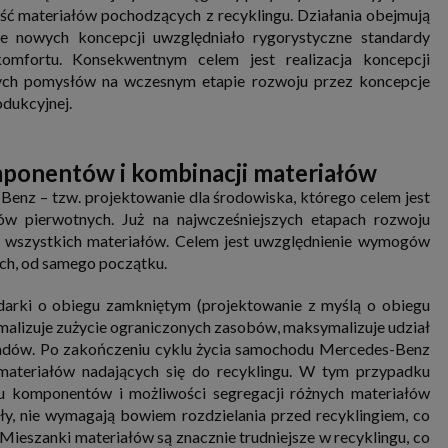
ść materiałów pochodzących z recyklingu. Działania obejmują
e nowych koncepcji uwzględniało rygorystyczne standardy
omfortu. Konsekwentnym celem jest realizacja koncepcji
ch pomysłów na wczesnym etapie rozwoju przez koncepcje
odukcyjnej.
ponentów i kombinacji materiałów
enz – tzw. projektowanie dla środowiska, którego celem jest
ów pierwotnych. Już na najwcześniejszych etapach rozwoju
ad wszystkich materiałów. Celem jest uwzględnienie wymogów
ch, od samego początku.
arki o obiegu zamkniętym (projektowanie z myślą o obiegu
malizuje zużycie ograniczonych zasobów, maksymalizuje udział
dpadów. Po zakończeniu cyklu życia samochodu Mercedes-Benz
materiałów nadających się do recyklingu. W tym przypadku
 komponentów i możliwości segregacji różnych materiałów
ły, nie wymagają bowiem rozdzielania przed recyklingiem, co
ieszanki materiałów są znacznie trudniejsze w recyklingu, co