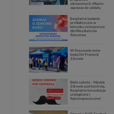
zdrowotnych. Miasto
zaprasza do udziału
awniona
 wygody
omocji
Bezpłatne badania
tronach
profilaktyczne w
. Takie
kierunku osteoporozy
dla Mieszkańców
ch. Aby
Rzeszowa
 i ich
 przez
pozbawi
owolnym
W Rzeszowie znów
będą Dni Promocji
Zdrowia
ielenia
godę, w
 okres
ku, gdy
 Ciebie
Biała sobota – Męskie
Zdrowie pod kontrolą.
encjom
Bezpłatne konsultacje
danych
urologiczne i
łasnych
fizjoterapeutyczne!
age do
Rzeszów BIKE Festival