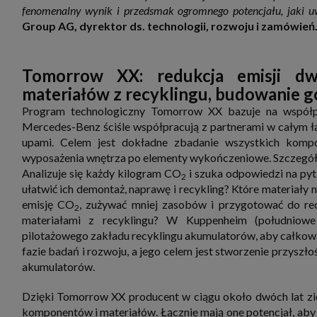
fenomenalny wynik i przedsmak ogromnego potencjału, jaki 
Group AG, dyrektor ds. technologii, rozwoju i zamówień
Tomorrow XX: redukcja emisji dwu
materiałów z recyklingu, budowanie 
Program technologiczny Tomorrow XX bazuje na współpra
Mercedes-Benz ściśle współpracują z partnerami w całym ła
upami. Celem jest dokładne zbadanie wszystkich komp
wyposażenia wnętrza po elementy wykończeniowe. Szczegółow
Analizuje się każdy kilogram CO
i szuka odpowiedzi na pyt
2
ułatwić ich demontaż, naprawę i recykling? Które materiały 
emisję CO
, zużywać mniej zasobów i przygotować do rec
2
materiałami z recyklingu? W Kuppenheim (południow
pilotażowego zakładu recyklingu akumulatorów, aby całkowi
fazie badań i rozwoju, a jego celem jest stworzenie przysz
akumulatorów.
Dzięki Tomorrow XX producent w ciągu około dwóch lat zi
komponentów i materiałów. Łącznie mają one potencjał, aby