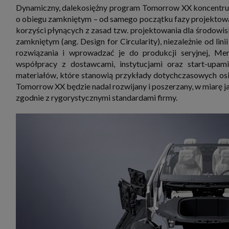
Dynamiczny, dalekosiężny program Tomorrow XX koncentruje
o obiegu zamkniętym – od samego początku fazy projektowan
korzyści płynących z zasad tzw. projektowania dla środowis
zamkniętym (ang. Design for Circularity), niezależnie od 
rozwiązania i wprowadzać je do produkcji seryjnej, Me
współpracy z dostawcami, instytucjami oraz start-upa
materiałów, które stanowią przykłady dotychczasowych osi
Tomorrow XX będzie nadal rozwijany i poszerzany, w miarę j
zgodnie z rygorystycznymi standardami firmy.