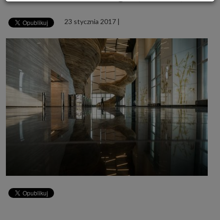
Powyższa zgoda dotyczy przetwarzania Twoich danych osobowych w celach
marketingowych Zaufanych Partnerów. Zaufani Partnerzy to firmy z
23 stycznia 2017
|
obszaru e-commerce i reklamodawcy oraz działające w ich imieniu domy
mediowe i podobne organizacje, z którymi Grupa SAGIER współpracuje.
Podmioty z Grupy SAGIER w ramach udostępnianych przez siebie usług
internetowych przetwarzają Twoje dane we własnych celach
marketingowych w oparciu o prawnie uzasadniony, wspólny interes
podmiotów Grupy SAGIER. Przetwarzanie takie nie wymaga dodatkowej
zgody z Twojej strony, ale możesz mu się w każdej chwili sprzeciwić. O ile
nie zdecydujesz inaczej, dokonując stosownych zmian ustawień w Twojej
przeglądarce, podmioty z Grupy SAGIER będą również instalować na
Twoich urządzeniach pliki cookies i podobne oraz odczytywać informacje z
takich plików. Bliższe informacje o cookies znajdziesz w akapicie
„Cookies” pod koniec tej informacji.
Administrator danych osobowych
Administratorami Twoich danych są podmioty z Grupy SAGIER czyli
podmioty z grupy kapitałowej SAGIER, w której skład wchodzą Sagier Sp. z
o.o. ul. Cegielniana 18c/3, 35-310 Rzeszów oraz Podmioty Zależne.
Ponadto, w świetle obowiązującego prawa, administratorami Twoich
danych w ramach poszczególnych Usług mogą być również Zaufani
Partnerzy, w tym klienci.
PODMIIOTY ZALEŻNE:
http://www.biznesistyl.pl/
http://poradnikbudowlany.eu/
https://modnieizdrowo.pl/