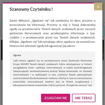
Strona wykorzystuje pliki cookies, które służą głównie do celów statystycznych.
×
Wyrażając zgodę na używanie 'cookies', zezwalasz na zapisanie ich w pamięci
Szanowny Czytelniku !
przeglądarki. Przejdź do
polityki cookies
.
ROZUMIEM
Zanim klikniesz „Zgadzam się” lub zamkniesz to okno, prosimy o
przeczytanie tej informacji. Prosimy w niej o Twoją dobrowolną
zgodę na przetwarzanie Twoich danych osobowych przez naszych
partnerów biznesowych oraz przekazujemy informacje o tzw.
cookies i o przetwarzaniu przez nas Twoich danych osobowych.
Klikając „Zgadzam się” lub zamykając okno, zgadzasz się na poniższe.
Możesz też odmówić zgody lub ograniczyć jej zakres.
Zgoda
Jeśli chcesz zgodzić się na przetwarzanie przez Zaufanych Partnerów
Grupy SAGIER Twoich danych osobowych, które udostępniasz w historii
przeglądania stron i aplikacji internetowych, w celach marketingowych
(obejmujących zautomatyzowaną analizę Twojej aktywności na stronach
internetowych i w aplikacjach w celu ustalenia Twoich potencjalnych
zainteresowań dla dostosowania reklamy i oferty) w tym na umieszczanie
znaczników internetowych (cookies itp.) na Twoich urządzeniach i
Fot. Stowarzyszenie Handlowe
odczytywanie takich znaczników, kliknij przycisk „Przejdź do serwisu” lub
zamknij to okno.
Amerykańskiego Przemysłu
Jeśli nie chcesz wyrazić zgody, kliknij „Nie teraz”.
ZGADZAM SIĘ
NIE TERAZ
Drewna Liściastego (AHEC)
Wyrażenie zgody jest dobrowolne. Możesz edytować zakres zgody, w tym
wycofać ją całkowicie, przechodząc na naszą stronę
polityki prywatności
.