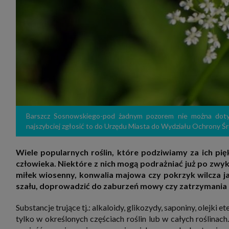
zakres
2. Zap
osoba)
użytk
własny
intern
przetw
3. Za 
móc p
przed
Ciebie
Cię to
momen
Barszcz Sosnowskiego-pod żadnym pozorem nie można dotykać
Twoje 
zgody 
najszybciej zgłosić to do Urzędu Miasta do Wydziału Ochrony Ś
przyp
przeda
podsta
Wiele popularnych roślin, które podziwiamy za ich piękn
skutec
człowieka. Niektóre z nich mogą podrażniać już po zwyk
Przek
miłek wiosenny, konwalia majowa czy pokrzyk wilcza 
Admin
szału, doprowadzić do zaburzeń mowy czy zatrzymania a
marke
zobowi
celów.
Substancje trujące tj.: alkaloidy, glikozydy, saponiny, olejk
Cooki
tylko w określonych częściach roślin lub w całych roślinach
Na na