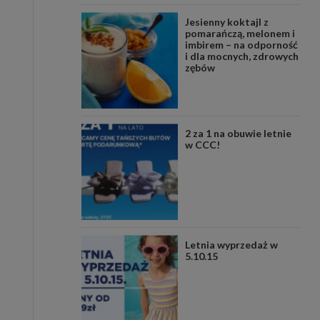
Jesienny koktajl z
pomarańczą, melonem i
imbirem – na odporność
i dla mocnych, zdrowych
zębów
2 za 1 na obuwie letnie
w CCC!
Letnia wyprzedaż w
5.10.15