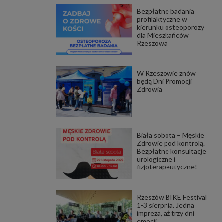
Bezpłatne badania
awniona
profilaktyczne w
 wygody
kierunku osteoporozy
omocji
dla Mieszkańców
tronach
Rzeszowa
. Takie
ch. Aby
 i ich
W Rzeszowie znów
 przez
będą Dni Promocji
pozbawi
Zdrowia
owolnym
ielenia
godę, w
 okres
Biała sobota – Męskie
ku, gdy
Zdrowie pod kontrolą.
 Ciebie
Bezpłatne konsultacje
urologiczne i
fizjoterapeutyczne!
encjom
danych
łasnych
Rzeszów BIKE Festival
1-3 sierpnia. Jedna
impreza, aż trzy dni
age do
emocji