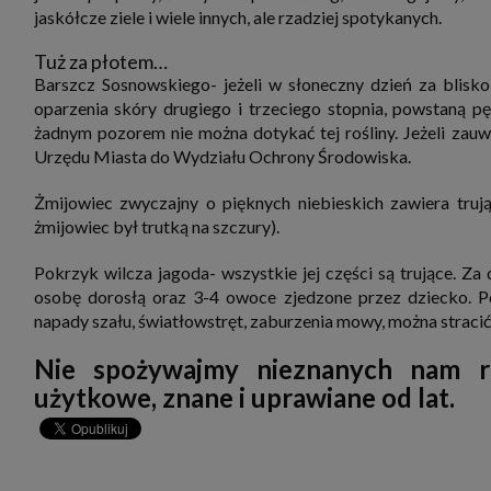
jaskółcze ziele i wiele innych, ale rzadziej spotykanych.
Tuż za płotem…
Barszcz Sosnowskiego- jeżeli w słoneczny dzień za blisko 
oparzenia skóry drugiego i trzeciego stopnia, powstaną p
żadnym pozorem nie można dotykać tej rośliny. Jeżeli zauw
Urzędu Miasta do Wydziału Ochrony Środowiska.
Żmijowiec zwyczajny o pięknych niebieskich zawiera trując
żmijowiec był trutką na szczury).
Pokrzyk wilcza jagoda- wszystkie jej części są trujące. 
osobę dorosłą oraz 3-4 owoce zjedzone przez dziecko. Po
napady szału, światłowstręt, zaburzenia mowy, można stracić
Nie spożywajmy nieznanych nam roś
użytkowe, znane i uprawiane od lat.