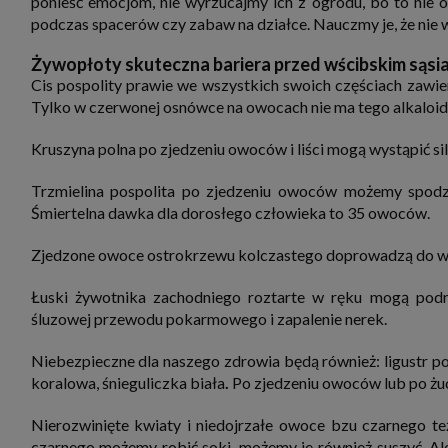
ponieść emocjom, nie wyrzucajmy ich z ogrodu, bo to nie 
zbiera
podczas spacerów czy zabaw na działce. Nauczmy je, że nie 
strona
SAGIER
dane i
Żywopłoty skuteczna bariera przed wścibskim sąsi
tablet
Cis pospolity prawie we wszystkich swoich częściach zawier
urządz
funkc
Tylko w czerwonej osnówce na owocach nie ma tego alkaloid
ustawi
pliki 
Kruszyna polna po zjedzeniu owoców i liści mogą wystąpić si
Twoje
Przysł
Trzmielina pospolita po zjedzeniu owoców możemy spodziew
Grupy 
Śmiertelna dawka dla dorosłego człowieka to 35 owoców.
1. Jeś
nie uc
Zjedzone owoce
ostrokrzewu kolczastego doprowadzą do wymi
2. Ma
ograni
oraz p
Łuski żywotnika zachodniego roztarte w ręku mogą podra
Osobo
upraw
śluzowej przewodu pokarmowego i zapalenie nerek.
Niebezpieczne dla naszego zdrowia będą również: ligustr pos
koralowa, śnieguliczka biała
.
Po zjedzeniu owoców lub po żuci
Nierozwinięte kwiaty i niedojrzałe owoce bzu czarnego te
czarnego możemy robić soki, możemy je również suszyć. Ale