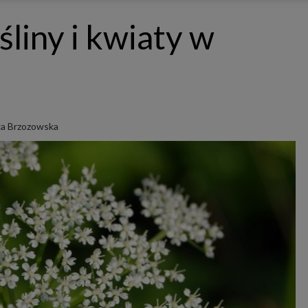
ępnianych przez siebie usług internetowych przetwarzają Twoje dane we własnych 
tingowych w oparciu o prawnie uzasadniony, wspólny interes podmiotów Grupy SAGIER. Przetwa
liny i kwiaty w
nie wymaga dodatkowej zgody z Twojej strony, ale możesz mu się w każdej chwili sprzeciwić. O 
ujesz inaczej, dokonując stosownych zmian ustawień w Twojej przeglądarce, podmioty z Grupy
ównież instalować na Twoich urządzeniach pliki cookies i podobne oraz odczytywać informacje z
. Bliższe informacje o cookies znajdziesz w akapicie „Cookies” pod koniec tej informacji.
istrator danych osobowych
stratorami Twoich danych są podmioty z Grupy SAGIER czyli podmioty z grupy kapitałowej SA
 skład wchodzą Sagier Sp. z o.o. ul. Cegielniana 18c/3, 35-310 Rzeszów oraz Podmioty Zależne. Pon
le obowiązującego prawa, administratorami Twoich danych w ramach poszczególnych Usług mo
ż Zaufani Partnerzy, w tym klienci.
a Brzozowska
IOTY ZALEŻNE:
/www.biznesistyl.pl/
/poradnikbudowlany.eu/
//modnieizdrowo.pl/
/www.sagier.pl/
 wyrazisz zgodę, o którą wyżej prosimy, administratorami Twoich danych osobowych będą tak
i Partnerzy. Listę Zaufanych Partnerów możesz sprawdzić w każdym momencie na stronie naszej
p
ności
i tam też zmodyfikować lub cofnąć swoje zgody.
awa i cel przetwarzania
dane przetwarzamy w następujących celach:
li zawieramy z Tobą umowę o realizację danej usługi (np. usługi zapewniającej Ci możliwość zapozna
ym z naszych serwisów w oparciu o treść regulaminu tego serwisu), to możemy przetwarzać Twoje