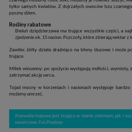
tylko samych kwiatów. Z dojrzałych owoców bzu czarnego
pyszny dżem.
Rośliny rabatowe
Bieluń dziędzierzawa ma trujące wszystkie części, a naj
zjedzenie ok. 15 nasion. Pszczoły, które zbierają nektar z
Zawilec żółty działa drażniąco na błony śluzowe i może p
trujące.
Miłek wiosenny: po spożyciu występują mdłości, wymioty, za
zatrzymać akcję serca.
Tojad mocny w korzeniach i nasionach występuje bardzo s
możemy umrzeć.
Konwalia majowa jest trująca w stanie zielonym, jak i su
nasercowe. Fot.Pixabay