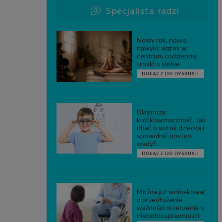
Specjalista radzi
Nowy rok, nowe
nawyki: wzrok w
centrum codziennej
troski o siebie
DOŁĄCZ DO DYSKUSJI
Diagnoza:
krótkowzroczność. Jak
dbać o wzrok dziecka i
spowolnić postęp
wady?
DOŁĄCZ DO DYSKUSJI
Można już wnioskować
o przedłużenie
ważności orzeczenia o
niepełnosprawności