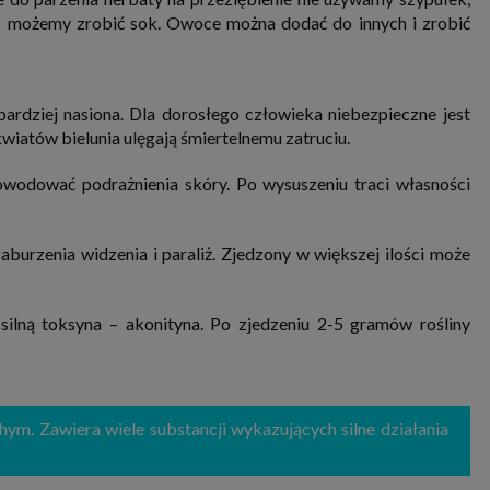
 możemy zrobić sok. Owoce można dodać do innych i zrobić
bardziej nasiona. Dla dorosłego człowieka niebezpieczne jest
 kwiatów bielunia ulęgają śmiertelnemu zatruciu.
owodować podrażnienia skóry. Po wysuszeniu traci własności
burzenia widzenia i paraliż. Zjedzony w większej ilości może
ilną toksyna – akonityna. Po zjedzeniu 2-5 gramów rośliny
chym. Zawiera wiele substancji wykazujących silne działania