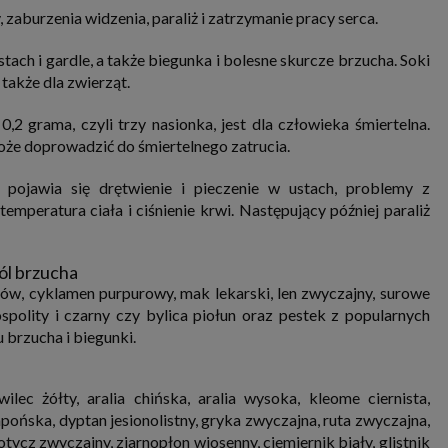
burzenia widzenia, paraliż i zatrzymanie pracy serca.
stach i gardle, a także biegunka i bolesne skurcze brzucha. Soki
 także dla zwierząt.
2 grama, czyli trzy nasionka, jest dla człowieka śmiertelna.
oże doprowadzić do śmiertelnego zatrucia.
 pojawia się drętwienie i pieczenie w ustach, problemy z
emperatura ciała i ciśnienie krwi. Następujący później paraliż
ól brzucha
nów, cyklamen purpurowy, mak lekarski, len zwyczajny, surowe
spolity i czarny czy bylica piołun oraz pestek z popularnych
brzucha i biegunki.
lec żółty, aralia chińska, aralia wysoka, kleome ciernista,
pońska, dyptan jesionolistny, gryka zwyczajna, ruta zwyczajna,
otycz zwyczajny, ziarnopłon wiosenny, ciemiernik biały, glistnik