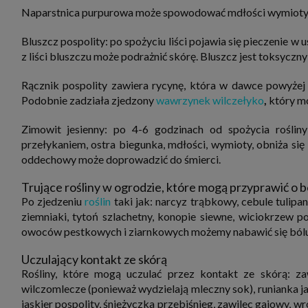
Naparstnica purpurowa może spowodować mdłości wymioty, za
Bluszcz pospolity: po spożyciu liści pojawia się pieczenie w u
z liści bluszczu może podrażnić skórę. Bluszcz jest toksyczny
Rącznik pospolity zawiera rycynę, która w dawce powyżej 0,
Podobnie zadziała zjedzony
wawrzynek wilczełyko
,
który m
Zimowit jesienny: po 4-6 godzinach od spożycia rośliny
przełykaniem, ostra biegunka, mdłości, wymioty, obniża się t
oddechowy może doprowadzić do śmierci.
Trujące rośliny w ogrodzie, które mogą przyprawić o b
Po zjedzeniu
roślin
taki jak: narcyz trąbkowy, cebule tulipa
ziemniaki, tytoń szlachetny, konopie siewne, wiciokrzew po
owoców pestkowych i ziarnkowych możemy nabawić się bólu 
Uczulający kontakt ze skórą
Rośliny, które mogą uczulać przez kontakt ze skórą: zawi
wilczomlecze (ponieważ wydzielają mleczny sok), runianka ja
jaskier pospolity, śnieżyczka przebiśnieg, zawilec gajowy, wr