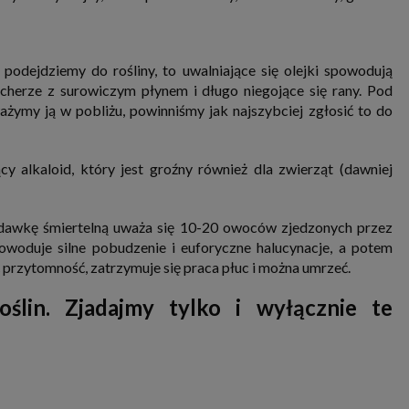
podejdziemy do rośliny, to uwalniające się olejki spowodują
ęcherze z surowiczym płynem i długo niegojące się rany. Pod
ażymy ją w pobliżu, powinniśmy jak najszybciej zgłosić to do
y alkaloid, który jest groźny również dla zwierząt (dawniej
Za dawkę śmiertelną uważa się 10-20 owoców zjedzonych przez
woduje silne pobudzenie i euforyczne halucynacje, a potem
 przytomność, zatrzymuje się praca płuc i można umrzeć.
lin. Zjadajmy tylko i wyłącznie te