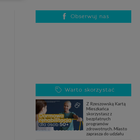
celach
rzanie
ile nie
Obserwuj nas
 SAGIER
 takich
GIER, w
adto, w
gą być
Warto skorzystać
że nasi
Z Rzeszowską Kartą
olityki
Mieszkańca
skorzystasz z
bezpłatnych
programów
zdrowotnych. Miasto
nia się
zaprasza do udziału
 dane w