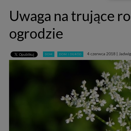
udost
marke
Uwaga na trujące roś
takie 
zdecyd
będą r
plików
ogrodzie
Admin
Admini
której
świet
równie
4 czerwca 2018
|
Jadwig
DOM
DOM I OGRÓD
PODMI
http:/
http:/
https:
http:/
Jeżeli
Zaufan
prywat
Podst
Twoje 
1. Jeś
z jedn