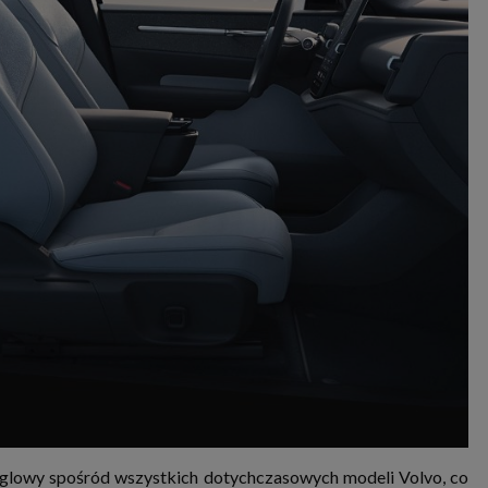
węglowy spośród wszystkich dotychczasowych modeli Volvo, co