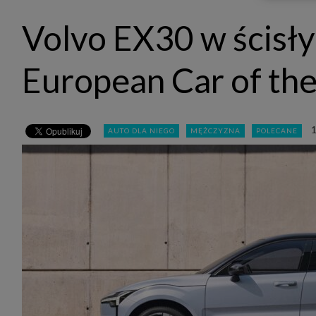
udost
marke
Volvo EX30 w ścisły
takie 
zdecyd
będą r
plików
European Car of th
Admin
Admini
której
świet
równie
1
AUTO DLA NIEGO
MĘŻCZYZNA
POLECANE
PODMI
http:/
http:/
https:
http:/
Jeżeli
Zaufan
prywat
Podst
Twoje 
1. Jeś
z jedn