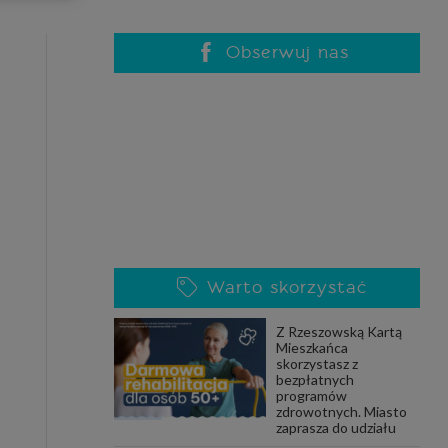
celach
rzanie
ile nie
Obserwuj nas
 SAGIER
 takich
GIER, w
adto, w
gą być
Warto skorzystać
że nasi
Z Rzeszowską Kartą
olityki
Mieszkańca
skorzystasz z
bezpłatnych
programów
zdrowotnych. Miasto
nia się
zaprasza do udziału
 dane w