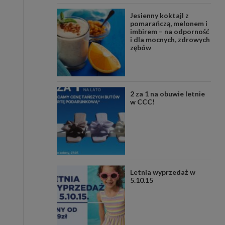
Jesienny koktajl z
pomarańczą, melonem i
imbirem – na odporność
i dla mocnych, zdrowych
zębów
2 za 1 na obuwie letnie
w CCC!
Letnia wyprzedaż w
5.10.15