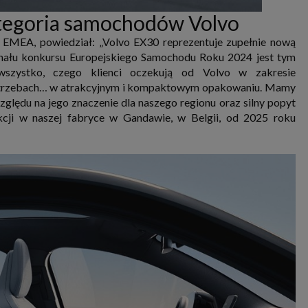
ategoria samochodów Volvo
f EMEA, powiedział: „Volvo EX30 reprezentuje zupełnie nową
inału konkursu Europejskiego Samochodu Roku 2024 jest tym
wszystko, czego klienci oczekują od Volvo w zakresie
o potrzebach… w atrakcyjnym i kompaktowym opakowaniu. Mamy
ględu na jego znaczenie dla naszego regionu oraz silny popyt
cji w naszej fabryce w Gandawie, w Belgii, od 2025 roku