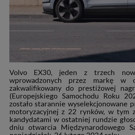
zakres
2. Zap
osoba)
użytk
własny
intern
przetw
3. Za 
móc p
przed
Ciebie
Cię to
momen
Twoje 
Volvo EX30, jeden z trzech nowy
zgody 
wprowadzonych przez markę w cią
przyp
przeda
zakwalifikowany do prestiżowej na
podsta
skutec
(Europejskiego Samochodu Roku 202
Przek
zostało starannie wyselekcjonowane p
Admin
motoryzacyjnej z 22 rynków, w tym z
marke
zobowi
kandydatami w ostatniej rundzie głos
celów.
dniu otwarcia Międzynarodowego S
Cooki
poniedziałek, 26 lutego 2024 roku.
Na na