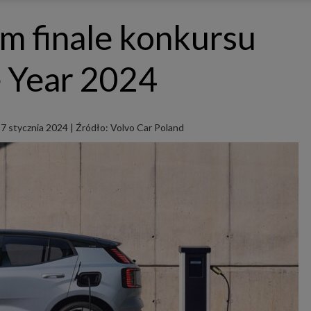
ępnianych przez siebie usług internetowych przetwarzają Twoje dane we własnych 
tingowych w oparciu o prawnie uzasadniony, wspólny interes podmiotów Grupy SAGIER. Przetwa
m finale konkursu
nie wymaga dodatkowej zgody z Twojej strony, ale możesz mu się w każdej chwili sprzeciwić. O 
ujesz inaczej, dokonując stosownych zmian ustawień w Twojej przeglądarce, podmioty z Grupy
ównież instalować na Twoich urządzeniach pliki cookies i podobne oraz odczytywać informacje z
. Bliższe informacje o cookies znajdziesz w akapicie „Cookies” pod koniec tej informacji.
e Year 2024
istrator danych osobowych
stratorami Twoich danych są podmioty z Grupy SAGIER czyli podmioty z grupy kapitałowej SA
 skład wchodzą Sagier Sp. z o.o. ul. Cegielniana 18c/3, 35-310 Rzeszów oraz Podmioty Zależne. Pon
le obowiązującego prawa, administratorami Twoich danych w ramach poszczególnych Usług mo
ż Zaufani Partnerzy, w tym klienci.
7 stycznia 2024
|
Źródło: Volvo Car Poland
IOTY ZALEŻNE:
/www.biznesistyl.pl/
/poradnikbudowlany.eu/
//modnieizdrowo.pl/
/www.sagier.pl/
 wyrazisz zgodę, o którą wyżej prosimy, administratorami Twoich danych osobowych będą tak
i Partnerzy. Listę Zaufanych Partnerów możesz sprawdzić w każdym momencie na stronie naszej
p
ności
i tam też zmodyfikować lub cofnąć swoje zgody.
awa i cel przetwarzania
dane przetwarzamy w następujących celach:
li zawieramy z Tobą umowę o realizację danej usługi (np. usługi zapewniającej Ci możliwość zapozna
ym z naszych serwisów w oparciu o treść regulaminu tego serwisu), to możemy przetwarzać Twoje