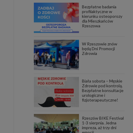
Bezpłatne badania
awniona
profilaktyczne w
 wygody
kierunku osteoporozy
omocji
dla Mieszkańców
tronach
Rzeszowa
. Takie
ch. Aby
 i ich
W Rzeszowie znów
 przez
będą Dni Promocji
pozbawi
Zdrowia
owolnym
ielenia
godę, w
 okres
Biała sobota – Męskie
ku, gdy
Zdrowie pod kontrolą.
 Ciebie
Bezpłatne konsultacje
urologiczne i
fizjoterapeutyczne!
encjom
danych
łasnych
Rzeszów BIKE Festival
1-3 sierpnia. Jedna
impreza, aż trzy dni
age do
emocji