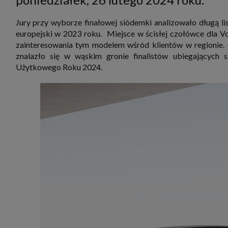
zbiera
strona
SAGIER
Jury przy wyborze finałowej siódemki analizowało długą
dane i
europejski w 2023 roku. Miejsce w ścisłej czołówce dla V
tablet
urządz
zainteresowania tym modelem wśród klientów w regionie. 
funkc
znalazło się w wąskim gronie finalistów ubiegających
ustawi
pliki 
Użytkowego Roku 2024.
Twoje
Przysł
Grupy 
1. Jeś
nie uc
2. Ma
ograni
oraz p
Osobo
upraw