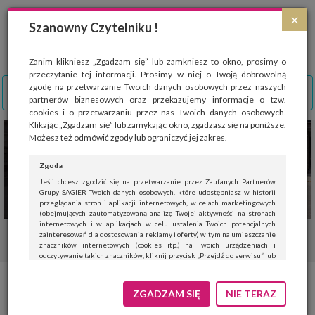
Strona wykorzystuje pliki cookies, które służą głównie do celów statystycznych.
×
Wyrażając zgodę na używanie 'cookies', zezwalasz na zapisanie ich w pamięci
Szanowny Czytelniku !
przeglądarki. Przejdź do
polityki cookies
.
ROZUMIEM
Zanim klikniesz „Zgadzam się” lub zamkniesz to okno, prosimy o
przeczytanie tej informacji. Prosimy w niej o Twoją dobrowolną
zgodę na przetwarzanie Twoich danych osobowych przez naszych
partnerów biznesowych oraz przekazujemy informacje o tzw.
cookies i o przetwarzaniu przez nas Twoich danych osobowych.
Klikając „Zgadzam się” lub zamykając okno, zgadzasz się na poniższe.
Możesz też odmówić zgody lub ograniczyć jej zakres.
Zgoda
Jeśli chcesz zgodzić się na przetwarzanie przez Zaufanych Partnerów
Grupy SAGIER Twoich danych osobowych, które udostępniasz w historii
przeglądania stron i aplikacji internetowych, w celach marketingowych
(obejmujących zautomatyzowaną analizę Twojej aktywności na stronach
internetowych i w aplikacjach w celu ustalenia Twoich potencjalnych
zainteresowań dla dostosowania reklamy i oferty) w tym na umieszczanie
znaczników internetowych (cookies itp.) na Twoich urządzeniach i
odczytywanie takich znaczników, kliknij przycisk „Przejdź do serwisu” lub
zamknij to okno.
Jeśli nie chcesz wyrazić zgody, kliknij „Nie teraz”.
Zupełnie nowa Mazda6e gdzie
ZGADZAM SIĘ
NIE TERAZ
Wyrażenie zgody jest dobrowolne. Możesz edytować zakres zgody, w tym
wycofać ją całkowicie, przechodząc na naszą stronę
polityki prywatności
.