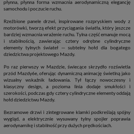
płynna, płynna forma wzmacnia aerodynamiczną elegancję
które przeglądarka wysyła do serwera przy każdorazowym wejściu na
samochodu i poczucie ruchu.
stronę z tego urządzenia, podczas gdy odwiedzasz strony w Internecie.
Szczegółową informację na temat plików cookie i ich funkcjonowania
znajdziesz
pod tym linkiem
. Pod tym linkiem znajdziesz także informację
Rzeźbione panele drzwi, inspirowane rozpryskiem wody z
o tym jak zmienić ustawienia przeglądarki, aby ograniczyć lub wyłączyć
funkcjonowanie plików cookies itp. oraz jak usunąć takie pliki z Twojego
motorówki, tworzą efekt przyciągania światła, który jeszcze
urządzenia.
bardziej wzmacnia wrażenie ruchu. Tylna część emanuje mocą
Twoje uprawnienia
i stabilnością, zawierając cztery odrębne cylindryczne
Przysługują Ci następujące uprawnienia wobec Twoich danych i ich
elementy tylnych świateł — subtelny hołd dla bogatego
przetwarzania przez nas, inne podmioty z Grupy SAGIER i Zaufanych
Partnerów:
dziedzictwa projektowego Mazdy.
1. Jeśli udzieliłeś zgody na przetwarzanie danych możesz ją w każdej
chwili wycofać (cofnięcie zgody oczywiście nie uchyli zgodności z prawem
Po raz pierwszy w Mazdzie, świecące skrzydło rozświetla
przetwarzania już dokonanego na jej podstawie);
przód Mazdy6e, oferując dynamiczną animację świetlną jako
2. Masz również prawo żądania dostępu do Twoich danych osobowych, ich
wizualny wskaźnik ładowania. Tył łączy nowoczesny i
sprostowania, usunięcia lub ograniczenia przetwarzania, prawo do
klasyczny design, a pozioma linia dodaje smukłości i
przeniesienia danych, wyrażenia sprzeciwu wobec przetwarzania danych
oraz prawo do wniesienia skargi do organu nadzorczego, którym w Polsce
szerokości, podczas gdy cztery cylindryczne elementy oddają
jest Prezes Urzędu Ochrony Danych Osobowych.
Pod tym adresem
hołd dziedzictwu Mazdy.
znajdziesz dodatkowe informacje dotyczące przetwarzania danych i
Twoich uprawnień.
Bezramowe drzwi i zintegrowane klamki podkreślają spójny
wygląd, a elektrycznie wysuwany tylny spojler poprawia
aerodynamikę i stabilność przy dużych prędkościach.