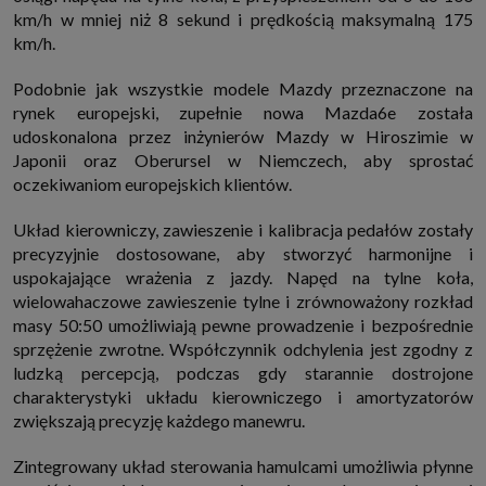
które przeglądarka wysyła do serwera przy każdorazowym wejściu na
km/h w mniej niż 8 sekund i prędkością maksymalną 175
stronę z tego urządzenia, podczas gdy odwiedzasz strony w Internecie.
km/h.
Szczegółową informację na temat plików cookie i ich funkcjonowania
znajdziesz
pod tym linkiem
. Pod tym linkiem znajdziesz także informację
o tym jak zmienić ustawienia przeglądarki, aby ograniczyć lub wyłączyć
Podobnie jak wszystkie modele Mazdy przeznaczone na
funkcjonowanie plików cookies itp. oraz jak usunąć takie pliki z Twojego
rynek europejski, zupełnie nowa Mazda6e została
urządzenia.
udoskonalona przez inżynierów Mazdy w Hiroszimie w
Twoje uprawnienia
Japonii oraz Oberursel w Niemczech, aby sprostać
Przysługują Ci następujące uprawnienia wobec Twoich danych i ich
przetwarzania przez nas, inne podmioty z Grupy SAGIER i Zaufanych
oczekiwaniom europejskich klientów.
Partnerów:
1. Jeśli udzieliłeś zgody na przetwarzanie danych możesz ją w każdej
Układ kierowniczy, zawieszenie i kalibracja pedałów zostały
chwili wycofać (cofnięcie zgody oczywiście nie uchyli zgodności z prawem
precyzyjnie dostosowane, aby stworzyć harmonijne i
przetwarzania już dokonanego na jej podstawie);
uspokajające wrażenia z jazdy. Napęd na tylne koła,
2. Masz również prawo żądania dostępu do Twoich danych osobowych, ich
sprostowania, usunięcia lub ograniczenia przetwarzania, prawo do
wielowahaczowe zawieszenie tylne i zrównoważony rozkład
przeniesienia danych, wyrażenia sprzeciwu wobec przetwarzania danych
masy 50:50 umożliwiają pewne prowadzenie i bezpośrednie
oraz prawo do wniesienia skargi do organu nadzorczego, którym w Polsce
jest Prezes Urzędu Ochrony Danych Osobowych.
Pod tym adresem
sprzężenie zwrotne. Współczynnik odchylenia jest zgodny z
znajdziesz dodatkowe informacje dotyczące przetwarzania danych i
ludzką percepcją, podczas gdy starannie dostrojone
Twoich uprawnień.
charakterystyki układu kierowniczego i amortyzatorów
zwiększają precyzję każdego manewru.
Zintegrowany układ sterowania hamulcami umożliwia płynne