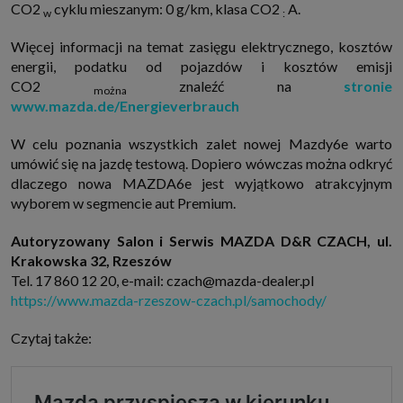
CO2
cyklu mieszanym: 0 g/km, klasa CO2
A.
w
:
Więcej informacji na temat zasięgu elektrycznego, kosztów
energii, podatku od pojazdów i kosztów emisji
CO2
znaleźć na
stronie
można
www.mazda.de/Energieverbrauch
W celu poznania wszystkich zalet nowej Mazdy6e warto
umówić się na jazdę testową. Dopiero wówczas można odkryć
dlaczego nowa MAZDA6e jest wyjątkowo atrakcyjnym
wyborem w segmencie aut Premium.
Autoryzowany Salon i Serwis MAZDA D&R CZACH, ul.
Krakowska 32, Rzeszów
Tel. 17 860 12 20, e-mail: czach@mazda-dealer.pl
https://www.mazda-rzeszow-czach.pl/samochody/
Czytaj także: