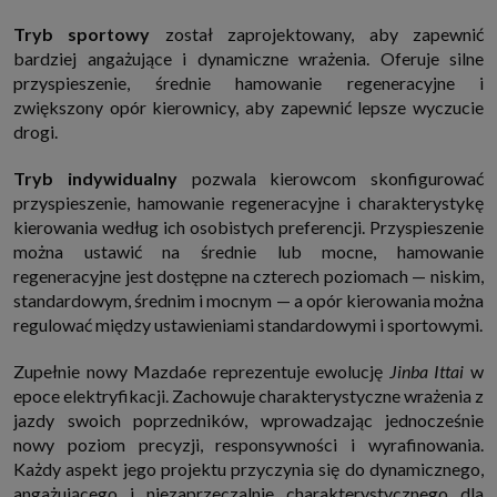
Tryb sportowy
został zaprojektowany, aby zapewnić
bardziej angażujące i dynamiczne wrażenia. Oferuje silne
przyspieszenie, średnie hamowanie regeneracyjne i
zwiększony opór kierownicy, aby zapewnić lepsze wyczucie
drogi.
Tryb indywidualny
pozwala kierowcom skonfigurować
przyspieszenie, hamowanie regeneracyjne i charakterystykę
kierowania według ich osobistych preferencji. Przyspieszenie
można ustawić na średnie lub mocne, hamowanie
regeneracyjne jest dostępne na czterech poziomach — niskim,
standardowym, średnim i mocnym — a opór kierowania można
regulować między ustawieniami standardowymi i sportowymi.
Zupełnie nowy Mazda6e reprezentuje ewolucję
Jinba Ittai
w
epoce elektryfikacji. Zachowuje charakterystyczne wrażenia z
jazdy swoich poprzedników, wprowadzając jednocześnie
nowy poziom precyzji, responsywności i wyrafinowania.
Każdy aspekt jego projektu przyczynia się do dynamicznego,
angażującego i niezaprzeczalnie charakterystycznego dla