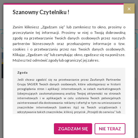
Strona wykorzystuje pliki cookies, które służą głównie do celów statystycznych.
×
Wyrażając zgodę na używanie 'cookies', zezwalasz na zapisanie ich w pamięci
Szanowny Czytelniku !
przeglądarki. Przejdź do
polityki cookies
.
ROZUMIEM
Zanim klikniesz „Zgadzam się” lub zamkniesz to okno, prosimy o
przeczytanie tej informacji. Prosimy w niej o Twoją dobrowolną
zgodę na przetwarzanie Twoich danych osobowych przez naszych
partnerów biznesowych oraz przekazujemy informacje o tzw.
cookies i o przetwarzaniu przez nas Twoich danych osobowych.
Klikając „Zgadzam się” lub zamykając okno, zgadzasz się na poniższe.
Możesz też odmówić zgody lub ograniczyć jej zakres.
Zgoda
Jeśli chcesz zgodzić się na przetwarzanie przez Zaufanych Partnerów
Grupy SAGIER Twoich danych osobowych, które udostępniasz w historii
przeglądania stron i aplikacji internetowych, w celach marketingowych
(obejmujących zautomatyzowaną analizę Twojej aktywności na stronach
internetowych i w aplikacjach w celu ustalenia Twoich potencjalnych
zainteresowań dla dostosowania reklamy i oferty) w tym na umieszczanie
znaczników internetowych (cookies itp.) na Twoich urządzeniach i
Zupełnie nowa Mazda6e – Jinba
odczytywanie takich znaczników, kliknij przycisk „Przejdź do serwisu” lub
zamknij to okno.
Ittai w epoce elektrycznej
Jeśli nie chcesz wyrazić zgody, kliknij „Nie teraz”.
ZGADZAM SIĘ
NIE TERAZ
Wyrażenie zgody jest dobrowolne. Możesz edytować zakres zgody, w tym
wycofać ją całkowicie, przechodząc na naszą stronę
polityki prywatności
.