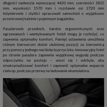
długości nadwozia wynoszącej 4420 mm, szerokości 1825
które przeglądarka wysyła do serwera przy każdorazowym wejściu na
stronę z tego urządzenia, podczas gdy odwiedzasz strony w Internecie.
mm, wysokości 1570 mm i rozstawie osi 2720 mm
Szczegółową informację na temat plików cookie i ich funkcjonowania
inżynierowie i styliści opracowali samochód o wyjątkowo
znajdziesz
pod tym linkiem
. Pod tym linkiem znajdziesz także informację
o tym jak zmienić ustawienia przeglądarki, aby ograniczyć lub wyłączyć
przestronnej kabinie i pojemnym bagażniku.
funkcjonowanie plików cookies itp. oraz jak usunąć takie pliki z Twojego
urządzenia.
Pasażerowie przednich, bardzo ergonomicznych oraz
Twoje uprawnienia
ogrzewanych i wentylowanych foteli mogą je rozłożyć, co
Przysługują Ci następujące uprawnienia wobec Twoich danych i ich
zapewnia optymalny komfort. Pamięć ustawienia umożliwia
przetwarzania przez nas, inne podmioty z Grupy SAGIER i Zaufanych
Partnerów:
różnym kierowcom dobór ulubionej pozycji za kierownicą
1. Jeśli udzieliłeś zgody na przetwarzanie danych możesz ją w każdej
przy pomocy jednego naciśnięcia przycisku. Innowacyjny fotel
chwili wycofać (cofnięcie zgody oczywiście nie uchyli zgodności z prawem
po stronie pasażera zapewnia wyjątkową wygodę podczas
przetwarzania już dokonanego na jej podstawie);
odpoczynku na postoju – unosi się i odchyla, aby
2. Masz również prawo żądania dostępu do Twoich danych osobowych, ich
zmaksymalizować komfort i zapewnić optymalne wsparcie
sprostowania, usunięcia lub ograniczenia przetwarzania, prawo do
przeniesienia danych, wyrażenia sprzeciwu wobec przetwarzania danych
ciała np. podczas przerwy na ładowanie akumulatora.
oraz prawo do wniesienia skargi do organu nadzorczego, którym w Polsce
jest Prezes Urzędu Ochrony Danych Osobowych.
Pod tym adresem
znajdziesz dodatkowe informacje dotyczące przetwarzania danych i
Twoich uprawnień.