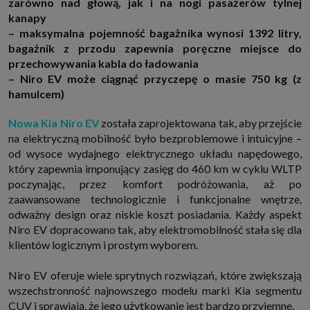
zarówno nad głową, jak i na nogi pasażerów tylnej
http://www.sagier.pl/
kanapy
Jeżeli wyrazisz zgodę, o którą wyżej prosimy, administratorami Twoich
– maksymalna pojemność bagażnika wynosi 1392 litry,
danych osobowych będą także nasi Zaufani Partnerzy. Listę Zaufanych
bagażnik z przodu zapewnia poręczne miejsce do
Partnerów możesz sprawdzić w każdym momencie na stronie naszej
polityki prywatności
i tam też zmodyfikować lub cofnąć swoje zgody.
przechowywania kabla do ładowania
Podstawa i cel przetwarzania
– Niro EV może ciągnąć przyczepę o masie 750 kg (z
Twoje dane przetwarzamy w następujących celach:
hamulcem)
1. Jeśli zawieramy z Tobą umowę o realizację danej usługi (np. usługi
zapewniającej Ci możliwość zapoznania się z jednym z naszych serwisów
Nowa Kia Niro EV
została zaprojektowana tak, aby przejście
w oparciu o treść regulaminu tego serwisu), to możemy przetwarzać
na elektryczną mobilność było bezproblemowe i intuicyjne –
Twoje dane w zakresie niezbędnym do realizacji tej umowy.
od wysoce wydajnego elektrycznego układu napędowego,
2. Zapewnianie bezpieczeństwa usługi (np. sprawdzenie, czy do Twojego
konta nie loguje się nieuprawniona osoba), dokonanie pomiarów
który zapewnia imponujący zasięg do 460 km w cyklu WLTP
statystycznych, ulepszanie naszych usług i dopasowanie ich do potrzeb i
poczynając, przez komfort podróżowania, aż po
wygody użytkowników (np. personalizowanie treści w usługach), jak
również prowadzenie marketingu i promocji własnych usług (np. jeśli
zaawansowane technologicznie i funkcjonalne wnętrze,
interesujesz się motoryzacją i oglądasz artykuły w biznesistyl.pl lub na
odważny design oraz niskie koszt posiadania. Każdy aspekt
innych stronach internetowych, to możemy Ci wyświetlić reklamę
Niro EV dopracowano tak, aby elektromobilność stała się dla
dotyczącą artykułu w serwisie biznesistyl.pl/automoto. Takie
przetwarzanie danych to realizacja naszych prawnie uzasadnionych
klientów logicznym i prostym wyborem.
interesów.
3. Za Twoją zgodą usługi marketingowe dostarczą Ci nasi Zaufani
Niro EV oferuje wiele sprytnych rozwiązań, które zwiększają
Partnerzy oraz my dla podmiotów trzecich. Aby móc pokazać interesujące
Cię reklamy (np. produktu, którego możesz potrzebować) reklamodawcy i
wszechstronność najnowszego modelu marki Kia segmentu
ich przedstawiciele chcieliby mieć możliwość przetwarzania Twoich
CUV i sprawiają, że jego użytkowanie jest bardzo przyjemne.
danych związanych z odwiedzanymi przez Ciebie stronami