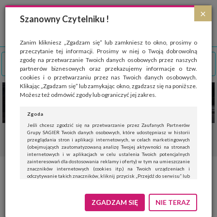
Strona wykorzystuje pliki cookies, które służą głównie do celów statystycznych.
×
Wyrażając zgodę na używanie 'cookies', zezwalasz na zapisanie ich w pamięci
Szanowny Czytelniku !
przeglądarki. Przejdź do
polityki cookies
.
ROZUMIEM
Zanim klikniesz „Zgadzam się” lub zamkniesz to okno, prosimy o
przeczytanie tej informacji. Prosimy w niej o Twoją dobrowolną
zgodę na przetwarzanie Twoich danych osobowych przez naszych
partnerów biznesowych oraz przekazujemy informacje o tzw.
cookies i o przetwarzaniu przez nas Twoich danych osobowych.
Klikając „Zgadzam się” lub zamykając okno, zgadzasz się na poniższe.
Możesz też odmówić zgody lub ograniczyć jej zakres.
Zgoda
Jeśli chcesz zgodzić się na przetwarzanie przez Zaufanych Partnerów
Grupy SAGIER Twoich danych osobowych, które udostępniasz w historii
przeglądania stron i aplikacji internetowych, w celach marketingowych
(obejmujących zautomatyzowaną analizę Twojej aktywności na stronach
internetowych i w aplikacjach w celu ustalenia Twoich potencjalnych
zainteresowań dla dostosowania reklamy i oferty) w tym na umieszczanie
znaczników internetowych (cookies itp.) na Twoich urządzeniach i
Życie z nową elektryczną Kia
odczytywanie takich znaczników, kliknij przycisk „Przejdź do serwisu” lub
zamknij to okno.
Niro EV
Jeśli nie chcesz wyrazić zgody, kliknij „Nie teraz”.
ZGADZAM SIĘ
NIE TERAZ
Wyrażenie zgody jest dobrowolne. Możesz edytować zakres zgody, w tym
wycofać ją całkowicie, przechodząc na naszą stronę
polityki prywatności
.