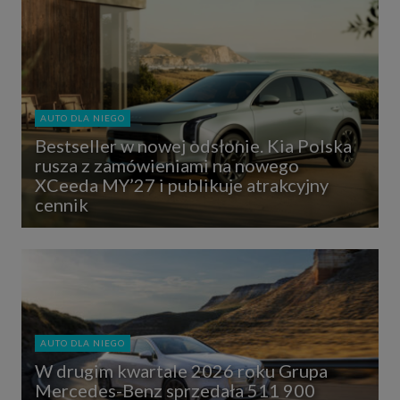
AUTO DLA NIEGO
Bestseller w nowej odsłonie. Kia Polska
rusza z zamówieniami na nowego
XCeeda MY’27 i publikuje atrakcyjny
cennik
AUTO DLA NIEGO
W drugim kwartale 2026 roku Grupa
Mercedes-Benz sprzedała 511 900