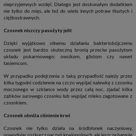
nieprzyjemnych wzdęć. Dlatego jest doskonałym dodatkiem
które przeglądarka wysyła do serwera przy każdorazowym wejściu na
stronę z tego urządzenia, podczas gdy odwiedzasz strony w Internecie.
nie tylko do mięs, ale też do wielu innych potraw tłustych i
Szczegółową informację na temat plików cookie i ich funkcjonowania
ciężkostrawnych.
znajdziesz
pod tym linkiem
. Pod tym linkiem znajdziesz także informację
o tym jak zmienić ustawienia przeglądarki, aby ograniczyć lub wyłączyć
funkcjonowanie plików cookies itp. oraz jak usunąć takie pliki z Twojego
Czosnek niszczy pasożyty jelit
urządzenia.
Twoje uprawnienia
Dzięki wyjątkowo silnemu działaniu bakteriobójczemu
Przysługują Ci następujące uprawnienia wobec Twoich danych i ich
czosnek jest bardzo skuteczną bronią przeciw pasożytom
przetwarzania przez nas, inne podmioty z Grupy SAGIER i Zaufanych
Partnerów:
układu pokarmowego: owsikom, glistom czy nawet
1. Jeśli udzieliłeś zgody na przetwarzanie danych możesz ją w każdej
tasiemcom.
chwili wycofać (cofnięcie zgody oczywiście nie uchyli zgodności z prawem
przetwarzania już dokonanego na jej podstawie);
W przypadku podejrzenia o taką przypadłość należy przez
2. Masz również prawo żądania dostępu do Twoich danych osobowych, ich
kilka tygodni codziennie na czczo wypijać nalewkę z czosnku
sprostowania, usunięcia lub ograniczenia przetwarzania, prawo do
przeniesienia danych, wyrażenia sprzeciwu wobec przetwarzania danych
moczonego w szklance wody przez całą noc, zjadać kilka
oraz prawo do wniesienia skargi do organu nadzorczego, którym w Polsce
ząbków surowego czosnku lub wypijać mleko zagotowane z
jest Prezes Urzędu Ochrony Danych Osobowych.
Pod tym adresem
znajdziesz dodatkowe informacje dotyczące przetwarzania danych i
czosnkiem.
Twoich uprawnień.
Czosnek obniża ciśnienie krwi
Czosnek nie tylko działa na śródbłonek naczyniowy,
powodując rozkurcz naczyń krwionośnych, ale jeszcze hamuje