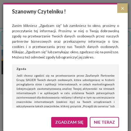
Strona wykorzystuje pliki cookies, które służą głównie do celów statystycznych.
×
Wyrażając zgodę na używanie 'cookies', zezwalasz na zapisanie ich w pamięci
Szanowny Czytelniku !
przeglądarki. Przejdź do
polityki cookies
.
ROZUMIEM
Zanim klikniesz „Zgadzam się” lub zamkniesz to okno, prosimy o
przeczytanie tej informacji. Prosimy w niej o Twoją dobrowolną
zgodę na przetwarzanie Twoich danych osobowych przez naszych
partnerów biznesowych oraz przekazujemy informacje o tzw.
cookies i o przetwarzaniu przez nas Twoich danych osobowych.
Klikając „Zgadzam się” lub zamykając okno, zgadzasz się na poniższe.
Możesz też odmówić zgody lub ograniczyć jej zakres.
Zgoda
Jeśli chcesz zgodzić się na przetwarzanie przez Zaufanych Partnerów
Grupy SAGIER Twoich danych osobowych, które udostępniasz w historii
przeglądania stron i aplikacji internetowych, w celach marketingowych
(obejmujących zautomatyzowaną analizę Twojej aktywności na stronach
internetowych i w aplikacjach w celu ustalenia Twoich potencjalnych
zainteresowań dla dostosowania reklamy i oferty) w tym na umieszczanie
znaczników internetowych (cookies itp.) na Twoich urządzeniach i
19 kwietnia – Międzynarodowy
odczytywanie takich znaczników, kliknij przycisk „Przejdź do serwisu” lub
zamknij to okno.
Dzień Czosnku
Jeśli nie chcesz wyrazić zgody, kliknij „Nie teraz”.
ZGADZAM SIĘ
NIE TERAZ
Wyrażenie zgody jest dobrowolne. Możesz edytować zakres zgody, w tym
wycofać ją całkowicie, przechodząc na naszą stronę
polityki prywatności
.