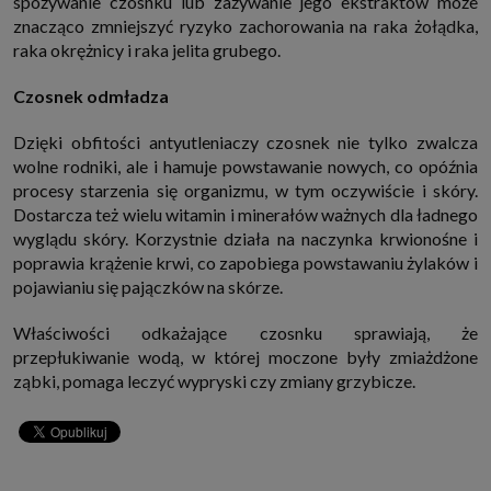
spożywanie czosnku lub zażywanie jego ekstraktów może
znacząco zmniejszyć ryzyko zachorowania na raka żołądka,
raka okrężnicy i raka jelita grubego.
Czosnek odmładza
Dzięki obfitości antyutleniaczy czosnek nie tylko zwalcza
wolne rodniki, ale i hamuje powstawanie nowych, co opóźnia
procesy starzenia się organizmu, w tym oczywiście i skóry.
Dostarcza też wielu witamin i minerałów ważnych dla ładnego
wyglądu skóry. Korzystnie działa na naczynka krwionośne i
poprawia krążenie krwi, co zapobiega powstawaniu żylaków i
pojawianiu się pajączków na skórze.
Właściwości odkażające czosnku sprawiają, że
przepłukiwanie wodą, w której moczone były zmiażdżone
ząbki, pomaga leczyć wypryski czy zmiany grzybicze.