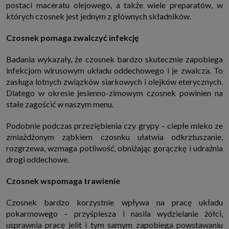
postaci maceratu olejowego, a także wiele preparatów, w
internetowymi. Udzielenie takiej zgody jest dobrowolne, nie musisz jej
udzielać, nie pozbawi Cię to dostępu do naszych usług. Masz również
których czosnek jest jednym z głównych składników.
możliwość ograniczenia zakresu lub zmiany zgody w dowolnym
momencie.
Czosnek pomaga zwalczyć infekcję
Twoje dane przetwarzane będą do czasu istnienia podstawy do ich
przetwarzania, czyli w przypadku udzielenia zgody do momentu jej
cofnięcia, ograniczenia lub innych działań z Twojej strony ograniczających
Badania wykazały, że czosnek bardzo skutecznie zapobiega
tę zgodę, w przypadku niezbędności danych do wykonania umowy, przez
infekcjom wirusowym układu oddechowego i je zwalcza. To
czas jej wykonywania i ewentualnie okres przedawnienia roszczeń z niej
zasługa lotnych związków siarkowych i olejków eterycznych.
(zwykle nie więcej niż 3 lata, a maksymalnie 10 lat), a w przypadku, gdy
podstawą przetwarzania danych jest uzasadniony interes administratora,
Dlatego w okresie jesienno-zimowym czosnek powinien na
do czasu zgłoszenia przez Ciebie skutecznego sprzeciwu.
stałe zagościć w naszym menu.
Przekazywanie danych
Administratorzy danych mogą powierzać Twoje dane podwykonawcom IT,
Podobnie podczas przeziębienia czy grypy – ciepłe mleko ze
księgowym, agencjom marketingowym etc. Zrobią to jedynie na
podstawie umowy o powierzenie przetwarzania danych zobowiązującej
zmiażdżonym ząbkiem czosnku ułatwia odkrztuszanie,
taki podmiot do odpowiedniego zabezpieczenia danych i niekorzystania z
rozgrzewa, wzmaga potliwość, obniżając gorączkę i udrażnia
nich do własnych celów.
drogi oddechowe.
Cookies
Na naszych stronach używamy znaczników internetowych takich jak pliki
Czosnek wspomaga trawienie
np. cookie lub local storage do zbierania i przetwarzania danych
osobowych w celu personalizowania treści i reklam oraz analizowania
ruchu na stronach, aplikacjach i w Internecie. W ten sposób technologię tę
Czosnek bardzo korzystnie wpływa na pracę układu
wykorzystują również podmioty z Grupy SAGIER oraz nasi Zaufani
Partnerzy, którzy także chcą dopasowywać reklamy do Twoich preferencji.
pokarmowego – przyśpiesza i nasila wydzielanie żółci,
Cookies to dane informatyczne zapisywane w plikach i przechowywane na
usprawnia pracę jelit i tym samym zapobiega powstawaniu
Twoim urządzeniu końcowym (tj. twój komputer, tablet, smartphone itp.),