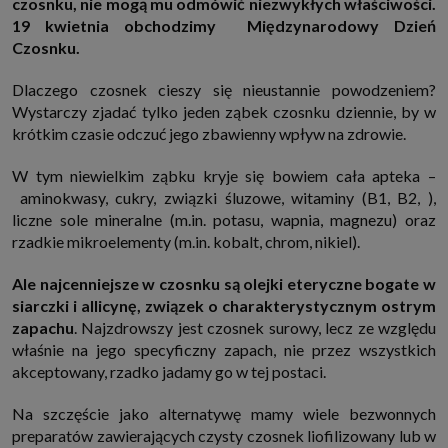
czosnku, nie mogą mu odmówić niezwykłych właściwości.
http://www.sagier.pl/
19 kwietnia obchodzimy Międzynarodowy Dzień
Jeżeli wyrazisz zgodę, o którą wyżej prosimy, administratorami Twoich
Czosnku.
danych osobowych będą także nasi Zaufani Partnerzy. Listę Zaufanych
Partnerów możesz sprawdzić w każdym momencie na stronie naszej
polityki prywatności
i tam też zmodyfikować lub cofnąć swoje zgody.
Dlaczego czosnek cieszy się nieustannie powodzeniem?
Podstawa i cel przetwarzania
Wystarczy zjadać tylko jeden ząbek czosnku dziennie, by w
Twoje dane przetwarzamy w następujących celach:
krótkim czasie odczuć jego zbawienny wpływ na zdrowie.
1. Jeśli zawieramy z Tobą umowę o realizację danej usługi (np. usługi
zapewniającej Ci możliwość zapoznania się z jednym z naszych serwisów
W tym niewielkim ząbku kryje się bowiem cała apteka –
w oparciu o treść regulaminu tego serwisu), to możemy przetwarzać
aminokwasy, cukry, związki śluzowe, witaminy (B1, B2, ),
Twoje dane w zakresie niezbędnym do realizacji tej umowy.
liczne sole mineralne (m.in. potasu, wapnia, magnezu) oraz
2. Zapewnianie bezpieczeństwa usługi (np. sprawdzenie, czy do Twojego
rzadkie mikroelementy (m.in. kobalt, chrom, nikiel).
konta nie loguje się nieuprawniona osoba), dokonanie pomiarów
statystycznych, ulepszanie naszych usług i dopasowanie ich do potrzeb i
wygody użytkowników (np. personalizowanie treści w usługach), jak
Ale najcenniejsze w czosnku są olejki eteryczne bogate w
również prowadzenie marketingu i promocji własnych usług (np. jeśli
interesujesz się motoryzacją i oglądasz artykuły w biznesistyl.pl lub na
siarczki i allicynę, związek o charakterystycznym ostrym
innych stronach internetowych, to możemy Ci wyświetlić reklamę
zapachu
. Najzdrowszy jest czosnek surowy, lecz ze względu
dotyczącą artykułu w serwisie biznesistyl.pl/automoto. Takie
przetwarzanie danych to realizacja naszych prawnie uzasadnionych
właśnie na jego specyficzny zapach, nie przez wszystkich
interesów.
akceptowany, rzadko jadamy go w tej postaci.
3. Za Twoją zgodą usługi marketingowe dostarczą Ci nasi Zaufani
Partnerzy oraz my dla podmiotów trzecich. Aby móc pokazać interesujące
Na szczęście jako alternatywę mamy wiele bezwonnych
Cię reklamy (np. produktu, którego możesz potrzebować) reklamodawcy i
ich przedstawiciele chcieliby mieć możliwość przetwarzania Twoich
preparatów zawierających czysty czosnek liofilizowany lub w
danych związanych z odwiedzanymi przez Ciebie stronami