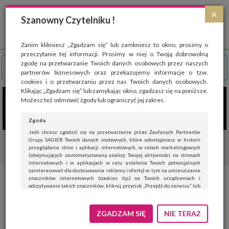
Strona wykorzystuje pliki cookies, które służą głównie do celów statystycznych.
×
Wyrażając zgodę na używanie 'cookies', zezwalasz na zapisanie ich w pamięci
Szanowny Czytelniku !
przeglądarki. Przejdź do
polityki cookies
.
ROZUMIEM
Zanim klikniesz „Zgadzam się” lub zamkniesz to okno, prosimy o
przeczytanie tej informacji. Prosimy w niej o Twoją dobrowolną
zgodę na przetwarzanie Twoich danych osobowych przez naszych
partnerów biznesowych oraz przekazujemy informacje o tzw.
cookies i o przetwarzaniu przez nas Twoich danych osobowych.
Klikając „Zgadzam się” lub zamykając okno, zgadzasz się na poniższe.
Możesz też odmówić zgody lub ograniczyć jej zakres.
Zgoda
Jeśli chcesz zgodzić się na przetwarzanie przez Zaufanych Partnerów
Grupy SAGIER Twoich danych osobowych, które udostępniasz w historii
przeglądania stron i aplikacji internetowych, w celach marketingowych
(obejmujących zautomatyzowaną analizę Twojej aktywności na stronach
internetowych i w aplikacjach w celu ustalenia Twoich potencjalnych
zainteresowań dla dostosowania reklamy i oferty) w tym na umieszczanie
znaczników internetowych (cookies itp.) na Twoich urządzeniach i
Ajurweda – hinduska sztuka
odczytywanie takich znaczników, kliknij przycisk „Przejdź do serwisu” lub
zamknij to okno.
życia
Jeśli nie chcesz wyrazić zgody, kliknij „Nie teraz”.
ZGADZAM SIĘ
NIE TERAZ
Wyrażenie zgody jest dobrowolne. Możesz edytować zakres zgody, w tym
wycofać ją całkowicie, przechodząc na naszą stronę
polityki prywatności
.