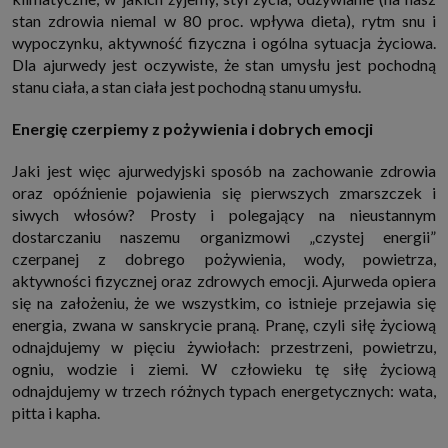
internetowymi. Udzielenie takiej zgody jest dobrowolne, nie musisz jej
stan zdrowia niemal w 80 proc. wpływa dieta), rytm snu i
udzielać, nie pozbawi Cię to dostępu do naszych usług. Masz również
wypoczynku, aktywność fizyczna i ogólna sytuacja życiowa.
możliwość ograniczenia zakresu lub zmiany zgody w dowolnym
momencie.
Dla ajurwedy jest oczywiste, że stan umysłu jest pochodną
Twoje dane przetwarzane będą do czasu istnienia podstawy do ich
stanu ciała, a stan ciała jest pochodną stanu umysłu.
przetwarzania, czyli w przypadku udzielenia zgody do momentu jej
cofnięcia, ograniczenia lub innych działań z Twojej strony ograniczających
Energię czerpiemy z pożywienia i dobrych emocji
tę zgodę, w przypadku niezbędności danych do wykonania umowy, przez
czas jej wykonywania i ewentualnie okres przedawnienia roszczeń z niej
(zwykle nie więcej niż 3 lata, a maksymalnie 10 lat), a w przypadku, gdy
Jaki jest więc ajurwedyjski sposób na zachowanie zdrowia
podstawą przetwarzania danych jest uzasadniony interes administratora,
do czasu zgłoszenia przez Ciebie skutecznego sprzeciwu.
oraz opóźnienie pojawienia się pierwszych zmarszczek i
Przekazywanie danych
siwych włosów? Prosty i polegający na nieustannym
Administratorzy danych mogą powierzać Twoje dane podwykonawcom IT,
dostarczaniu naszemu organizmowi „czystej energii”
księgowym, agencjom marketingowym etc. Zrobią to jedynie na
czerpanej z dobrego pożywienia, wody, powietrza,
podstawie umowy o powierzenie przetwarzania danych zobowiązującej
aktywności fizycznej oraz zdrowych emocji. Ajurweda opiera
taki podmiot do odpowiedniego zabezpieczenia danych i niekorzystania z
nich do własnych celów.
się na założeniu, że we wszystkim, co istnieje przejawia się
Cookies
energia, zwana w sanskrycie praną. Pranę, czyli siłę życiową
Na naszych stronach używamy znaczników internetowych takich jak pliki
odnajdujemy w pięciu żywiołach: przestrzeni, powietrzu,
np. cookie lub local storage do zbierania i przetwarzania danych
ogniu, wodzie i ziemi. W człowieku tę siłę życiową
osobowych w celu personalizowania treści i reklam oraz analizowania
ruchu na stronach, aplikacjach i w Internecie. W ten sposób technologię tę
odnajdujemy w trzech różnych typach energetycznych: wata,
wykorzystują również podmioty z Grupy SAGIER oraz nasi Zaufani
pitta i kapha.
Partnerzy, którzy także chcą dopasowywać reklamy do Twoich preferencji.
Cookies to dane informatyczne zapisywane w plikach i przechowywane na
Twoim urządzeniu końcowym (tj. twój komputer, tablet, smartphone itp.),