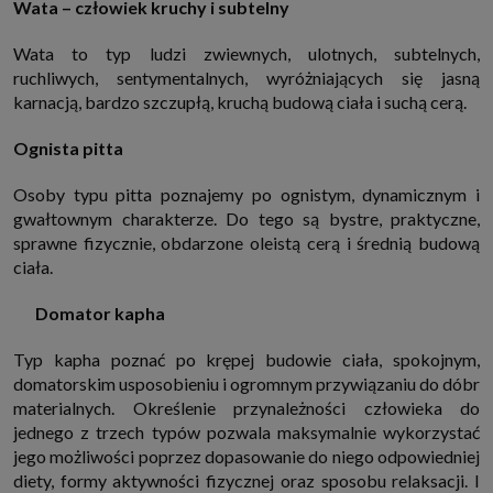
Wata – człowiek kruchy i subtelny
które przeglądarka wysyła do serwera przy każdorazowym wejściu na
stronę z tego urządzenia, podczas gdy odwiedzasz strony w Internecie.
Szczegółową informację na temat plików cookie i ich funkcjonowania
Wata to typ ludzi zwiewnych, ulotnych, subtelnych,
znajdziesz
pod tym linkiem
. Pod tym linkiem znajdziesz także informację
ruchliwych, sentymentalnych, wyróżniających się jasną
o tym jak zmienić ustawienia przeglądarki, aby ograniczyć lub wyłączyć
funkcjonowanie plików cookies itp. oraz jak usunąć takie pliki z Twojego
karnacją, bardzo szczupłą, kruchą budową ciała i suchą cerą.
urządzenia.
Twoje uprawnienia
Ognista pitta
Przysługują Ci następujące uprawnienia wobec Twoich danych i ich
przetwarzania przez nas, inne podmioty z Grupy SAGIER i Zaufanych
Osoby typu pitta poznajemy po ognistym, dynamicznym i
Partnerów:
gwałtownym charakterze. Do tego są bystre, praktyczne,
1. Jeśli udzieliłeś zgody na przetwarzanie danych możesz ją w każdej
chwili wycofać (cofnięcie zgody oczywiście nie uchyli zgodności z prawem
sprawne fizycznie, obdarzone oleistą cerą i średnią budową
przetwarzania już dokonanego na jej podstawie);
ciała.
2. Masz również prawo żądania dostępu do Twoich danych osobowych, ich
sprostowania, usunięcia lub ograniczenia przetwarzania, prawo do
Domator kapha
przeniesienia danych, wyrażenia sprzeciwu wobec przetwarzania danych
oraz prawo do wniesienia skargi do organu nadzorczego, którym w Polsce
jest Prezes Urzędu Ochrony Danych Osobowych.
Pod tym adresem
Typ kapha poznać po krępej budowie ciała, spokojnym,
znajdziesz dodatkowe informacje dotyczące przetwarzania danych i
domatorskim usposobieniu i ogromnym przywiązaniu do dóbr
Twoich uprawnień.
materialnych. Określenie przynależności człowieka do
jednego z trzech typów pozwala maksymalnie wykorzystać
jego możliwości poprzez dopasowanie do niego odpowiedniej
diety, formy aktywności fizycznej oraz sposobu relaksacji. I