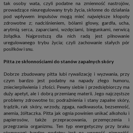
tak osoby wata, czyli podatne na zmienność nastrojów,
prowadzące nieuregulowany tryb życia, skłonne do działania
pod wpływem impulsów mogą mieć największe kłopoty
zdrowotne z; nadciśnieniem, bólami głowy, gardła, ucha,
arytmią serca, zaparciami, wzdęciami, biegunkami, nerwicą
żołądka. Najprostszą dla nich radą jest pilnowanie
uregulowanego trybu życia; czyli zachowanie stałych pór
posiłków i snu.
Pitta ze skłonnościami do stanów zapalnych skóry
Dobrze zbudowany pitta lubi rywalizację i wyzwania, przy
czym bardzo jest podatny na napady złego humoru,
zniecierpliwienia i złości. Pewny siebie i przedsiębiorczy ma
duży apetyt, ale i dobrą przemianę materii. Jego najczęstsze
problemy zdrowotne to; podrażnienia i stany zapalne skóry,
trądzik, rak skóry, wrzody, zgaga, nadkwasota, bezsenność,
anemia, żółtaczka. Pitta jak ognia powinien unikać alkoholu i
papierosów, także przepracowania, przemęczenia i
przegrzania organizmu. Ten typ energetyczny przy braku
równowagi bardzo podatny jest na wrogość, nienawiść,