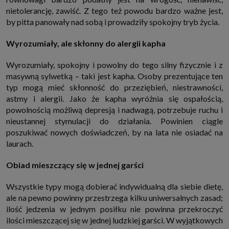
nietolerancję, zawiść. Z tego też powodu bardzo ważne jest,
by pitta panowały nad sobą i prowadziły spokojny tryb życia.
Wyrozumiały, ale skłonny do alergii kapha
Wyrozumiały, spokojny i powolny do tego silny fizycznie i z
masywną sylwetką – taki jest kapha. Osoby prezentujące ten
typ mogą mieć skłonność do przeziębień, niestrawności,
astmy i alergii. Jako że kapha wyróżnia się ospałością,
powolnością możliwą depresją i nadwagą, potrzebuje ruchu i
nieustannej stymulacji do działania. Powinien ciągle
poszukiwać nowych doświadczeń, by na lata nie osiadać na
laurach.
Obiad mieszczący się w jednej garści
Wszystkie typy mogą dobierać indywidualną dla siebie dietę,
ale na pewno powinny przestrzega kilku uniwersalnych zasad;
ilość jedzenia w jednym posiłku nie powinna przekroczyć
ilości mieszczącej się w jednej ludzkiej garści. W wyjątkowych