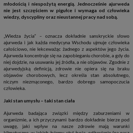
młodością i niespożytą energią. Jednocześnie ajurweda
http://www.sagier.pl/
nie jest szczęściem w pigułce i wymaga od człowieka
Jeżeli wyrazisz zgodę, o którą wyżej prosimy, administratorami Twoich
wiedzy, dyscypliny oraz nieustannej pracy nad sobą.
danych osobowych będą także nasi Zaufani Partnerzy. Listę Zaufanych
Partnerów możesz sprawdzić w każdym momencie na stronie naszej
polityki prywatności
i tam też zmodyfikować lub cofnąć swoje zgody.
Podstawa i cel przetwarzania
„Wiedza życia” – oznacza dokładnie sanskryckie słowo
Twoje dane przetwarzamy w następujących celach:
ajurweda i jak każda medycyna Wschodu ujmuje człowieka
1. Jeśli zawieramy z Tobą umowę o realizację danej usługi (np. usługi
całościowo, nie lekceważąc żadnego z aspektów jego życia.
zapewniającej Ci możliwość zapoznania się z jednym z naszych serwisów
Ajurweda koncentruje się na zapobieganiu chorobie, a gdy do
w oparciu o treść regulaminu tego serwisu), to możemy przetwarzać
Twoje dane w zakresie niezbędnym do realizacji tej umowy.
niej dojdzie, na usuwaniu jej źródła, a nie objawów. Zgodnie z
2. Zapewnianie bezpieczeństwa usługi (np. sprawdzenie, czy do Twojego
ajurwedyjską definicją, zdrowie nie opiera się na braku
konta nie loguje się nieuprawniona osoba), dokonanie pomiarów
objawów chorobowych, lecz określa stan absolutnego,
statystycznych, ulepszanie naszych usług i dopasowanie ich do potrzeb i
wygody użytkowników (np. personalizowanie treści w usługach), jak
niczym niezmąconego, bardzo dobrego samopoczucia
również prowadzenie marketingu i promocji własnych usług (np. jeśli
człowieka.
interesujesz się motoryzacją i oglądasz artykuły w biznesistyl.pl lub na
innych stronach internetowych, to możemy Ci wyświetlić reklamę
dotyczącą artykułu w serwisie biznesistyl.pl/automoto. Takie
Jaki stan umysłu – taki stan ciała
przetwarzanie danych to realizacja naszych prawnie uzasadnionych
interesów.
Ajurweda badająca związki między zaburzeniami w
3. Za Twoją zgodą usługi marketingowe dostarczą Ci nasi Zaufani
organizmie, a ich przyczynami bardzo dokładnie bierze pod
Partnerzy oraz my dla podmiotów trzecich. Aby móc pokazać interesujące
Cię reklamy (np. produktu, którego możesz potrzebować) reklamodawcy i
uwagę, jaki wpływ na nasze zdrowie mają warunki
ich przedstawiciele chcieliby mieć możliwość przetwarzania Twoich
klimatyczne, w jakich żyjemy, styl życia, odżywianie (na nasz
danych związanych z odwiedzanymi przez Ciebie stronami