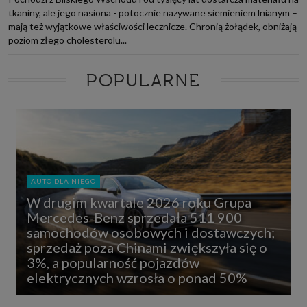
tkaniny, ale jego nasiona - potocznie nazywane siemieniem lnianym –
mają też wyjątkowe właściwości lecznicze. Chronią żołądek, obniżają
poziom złego cholesterolu...
POPULARNE
AUTO DLA NIEGO
W drugim kwartale 2026 roku Grupa
Mercedes-Benz sprzedała 511 900
samochodów osobowych i dostawczych;
sprzedaż poza Chinami zwiększyła się o
3%, a popularność pojazdów
elektrycznych wzrosła o ponad 50%