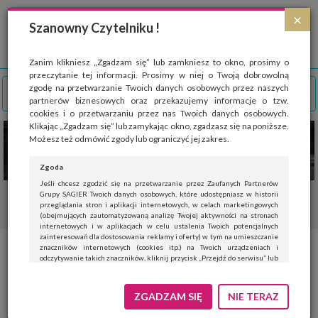
Strona wykorzystuje pliki cookies, które służą głównie do celów statystycznych.
×
Wyrażając zgodę na używanie 'cookies', zezwalasz na zapisanie ich w pamięci
Szanowny Czytelniku !
przeglądarki. Przejdź do
polityki cookies
.
ROZUMIEM
Zanim klikniesz „Zgadzam się” lub zamkniesz to okno, prosimy o
przeczytanie tej informacji. Prosimy w niej o Twoją dobrowolną
zgodę na przetwarzanie Twoich danych osobowych przez naszych
partnerów biznesowych oraz przekazujemy informacje o tzw.
cookies i o przetwarzaniu przez nas Twoich danych osobowych.
Klikając „Zgadzam się” lub zamykając okno, zgadzasz się na poniższe.
Możesz też odmówić zgody lub ograniczyć jej zakres.
Zgoda
Jeśli chcesz zgodzić się na przetwarzanie przez Zaufanych Partnerów
Grupy SAGIER Twoich danych osobowych, które udostępniasz w historii
przeglądania stron i aplikacji internetowych, w celach marketingowych
(obejmujących zautomatyzowaną analizę Twojej aktywności na stronach
internetowych i w aplikacjach w celu ustalenia Twoich potencjalnych
zainteresowań dla dostosowania reklamy i oferty) w tym na umieszczanie
znaczników internetowych (cookies itp.) na Twoich urządzeniach i
400 km ze 100-procentowym
odczytywanie takich znaczników, kliknij przycisk „Przejdź do serwisu” lub
zamknij to okno.
napędem elektrycznym – nowy
Jeśli nie chcesz wyrazić zgody, kliknij „Nie teraz”.
ZGADZAM SIĘ
NIE TERAZ
rekord zasięgu Renault ZOE
Wyrażenie zgody jest dobrowolne. Możesz edytować zakres zgody, w tym
wycofać ją całkowicie, przechodząc na naszą stronę
polityki prywatności
.