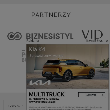
PARTNERZY
×
Reklama
POLITYKA
REGULAMIN
REKLAMA
KONTAKT
COOKIES