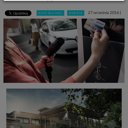
Powyższa zgoda dotyczy przetwarzania Twoich danych osobowych w celach
marketingowych Zaufanych Partnerów. Zaufani Partnerzy to firmy z
27 września 2016
|
AUTO DLA NIEJ
KOBIETA
obszaru e-commerce i reklamodawcy oraz działające w ich imieniu domy
mediowe i podobne organizacje, z którymi Grupa SAGIER współpracuje.
Podmioty z Grupy SAGIER w ramach udostępnianych przez siebie usług
internetowych przetwarzają Twoje dane we własnych celach
marketingowych w oparciu o prawnie uzasadniony, wspólny interes
podmiotów Grupy SAGIER. Przetwarzanie takie nie wymaga dodatkowej
zgody z Twojej strony, ale możesz mu się w każdej chwili sprzeciwić. O ile
nie zdecydujesz inaczej, dokonując stosownych zmian ustawień w Twojej
przeglądarce, podmioty z Grupy SAGIER będą również instalować na
Twoich urządzeniach pliki cookies i podobne oraz odczytywać informacje z
takich plików. Bliższe informacje o cookies znajdziesz w akapicie
„Cookies” pod koniec tej informacji.
Administrator danych osobowych
Administratorami Twoich danych są podmioty z Grupy SAGIER czyli
podmioty z grupy kapitałowej SAGIER, w której skład wchodzą Sagier Sp. z
o.o. ul. Cegielniana 18c/3, 35-310 Rzeszów oraz Podmioty Zależne.
Ponadto, w świetle obowiązującego prawa, administratorami Twoich
danych w ramach poszczególnych Usług mogą być również Zaufani
Partnerzy, w tym klienci.
PODMIIOTY ZALEŻNE:
http://www.biznesistyl.pl/
http://poradnikbudowlany.eu/
<
>
https://modnieizdrowo.pl/