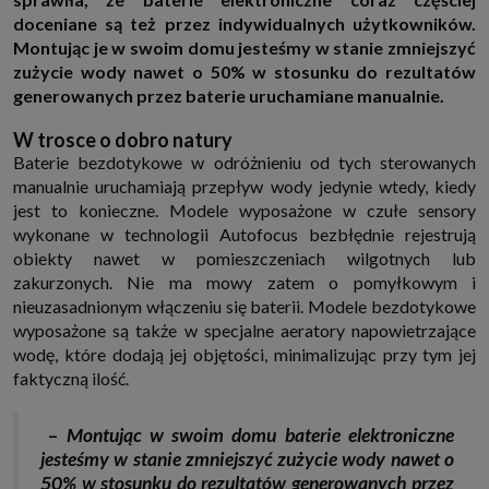
http://www.sagier.pl/
doceniane są też przez indywidualnych użytkowników.
Jeżeli wyrazisz zgodę, o którą wyżej prosimy, administratorami Twoich
Montując je w swoim domu jesteśmy w stanie zmniejszyć
danych osobowych będą także nasi Zaufani Partnerzy. Listę Zaufanych
zużycie wody nawet o 50% w stosunku do rezultatów
Partnerów możesz sprawdzić w każdym momencie na stronie naszej
polityki prywatności
i tam też zmodyfikować lub cofnąć swoje zgody.
generowanych przez baterie uruchamiane manualnie.
Podstawa i cel przetwarzania
W trosce o dobro natury
Twoje dane przetwarzamy w następujących celach:
Baterie bezdotykowe w odróżnieniu od tych sterowanych
1. Jeśli zawieramy z Tobą umowę o realizację danej usługi (np. usługi
manualnie uruchamiają przepływ wody jedynie wtedy, kiedy
zapewniającej Ci możliwość zapoznania się z jednym z naszych serwisów
w oparciu o treść regulaminu tego serwisu), to możemy przetwarzać
jest to konieczne. Modele wyposażone w czułe sensory
Twoje dane w zakresie niezbędnym do realizacji tej umowy.
wykonane w technologii Autofocus bezbłędnie rejestrują
2. Zapewnianie bezpieczeństwa usługi (np. sprawdzenie, czy do Twojego
obiekty nawet w pomieszczeniach wilgotnych lub
konta nie loguje się nieuprawniona osoba), dokonanie pomiarów
statystycznych, ulepszanie naszych usług i dopasowanie ich do potrzeb i
zakurzonych. Nie ma mowy zatem o pomyłkowym i
wygody użytkowników (np. personalizowanie treści w usługach), jak
nieuzasadnionym włączeniu się baterii. Modele bezdotykowe
również prowadzenie marketingu i promocji własnych usług (np. jeśli
interesujesz się motoryzacją i oglądasz artykuły w biznesistyl.pl lub na
wyposażone są także w specjalne aeratory napowietrzające
innych stronach internetowych, to możemy Ci wyświetlić reklamę
wodę, które dodają jej objętości, minimalizując przy tym jej
dotyczącą artykułu w serwisie biznesistyl.pl/automoto. Takie
faktyczną ilość.
przetwarzanie danych to realizacja naszych prawnie uzasadnionych
interesów.
3. Za Twoją zgodą usługi marketingowe dostarczą Ci nasi Zaufani
–
Montując w swoim domu baterie elektroniczne
Partnerzy oraz my dla podmiotów trzecich. Aby móc pokazać interesujące
Cię reklamy (np. produktu, którego możesz potrzebować) reklamodawcy i
jesteśmy w stanie zmniejszyć zużycie wody nawet o
ich przedstawiciele chcieliby mieć możliwość przetwarzania Twoich
50% w stosunku do rezultatów generowanych przez
danych związanych z odwiedzanymi przez Ciebie stronami