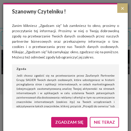
Strona wykorzystuje pliki cookies, które służą głównie do celów statystycznych.
×
Wyrażając zgodę na używanie 'cookies', zezwalasz na zapisanie ich w pamięci
Szanowny Czytelniku !
przeglądarki. Przejdź do
polityki cookies
.
ROZUMIEM
Zanim klikniesz „Zgadzam się” lub zamkniesz to okno, prosimy o
przeczytanie tej informacji. Prosimy w niej o Twoją dobrowolną
zgodę na przetwarzanie Twoich danych osobowych przez naszych
partnerów biznesowych oraz przekazujemy informacje o tzw.
cookies i o przetwarzaniu przez nas Twoich danych osobowych.
Klikając „Zgadzam się” lub zamykając okno, zgadzasz się na poniższe.
Możesz też odmówić zgody lub ograniczyć jej zakres.
Zgoda
Jeśli chcesz zgodzić się na przetwarzanie przez Zaufanych Partnerów
Grupy SAGIER Twoich danych osobowych, które udostępniasz w historii
przeglądania stron i aplikacji internetowych, w celach marketingowych
(obejmujących zautomatyzowaną analizę Twojej aktywności na stronach
internetowych i w aplikacjach w celu ustalenia Twoich potencjalnych
zainteresowań dla dostosowania reklamy i oferty) w tym na umieszczanie
znaczników internetowych (cookies itp.) na Twoich urządzeniach i
Baterie elektroniczne- modne i
odczytywanie takich znaczników, kliknij przycisk „Przejdź do serwisu” lub
zamknij to okno.
opłacalne dla domowego
Jeśli nie chcesz wyrazić zgody, kliknij „Nie teraz”.
ZGADZAM SIĘ
NIE TERAZ
budżetu
Wyrażenie zgody jest dobrowolne. Możesz edytować zakres zgody, w tym
wycofać ją całkowicie, przechodząc na naszą stronę
polityki prywatności
.