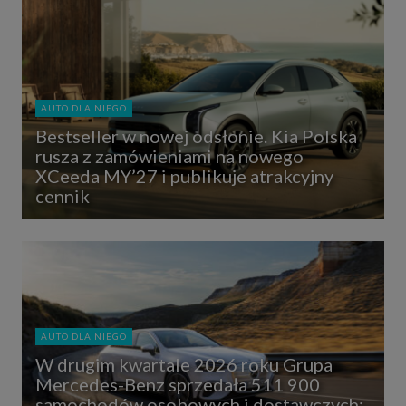
AUTO DLA NIEGO
Bestseller w nowej odsłonie. Kia Polska
rusza z zamówieniami na nowego
XCeeda MY’27 i publikuje atrakcyjny
cennik
AUTO DLA NIEGO
W drugim kwartale 2026 roku Grupa
Mercedes-Benz sprzedała 511 900
samochodów osobowych i dostawczych;