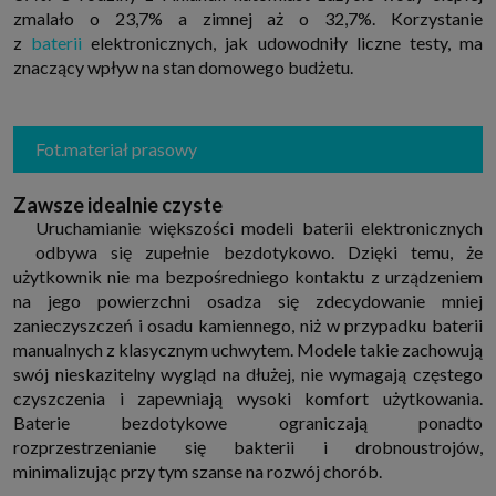
które przeglądarka wysyła do serwera przy każdorazowym wejściu na
zmalało o 23,7% a zimnej aż o 32,7%. Korzystanie
stronę z tego urządzenia, podczas gdy odwiedzasz strony w Internecie.
z
baterii
elektronicznych, jak udowodniły liczne testy, ma
Szczegółową informację na temat plików cookie i ich funkcjonowania
znajdziesz
pod tym linkiem
. Pod tym linkiem znajdziesz także informację
znaczący wpływ na stan domowego budżetu.
o tym jak zmienić ustawienia przeglądarki, aby ograniczyć lub wyłączyć
funkcjonowanie plików cookies itp. oraz jak usunąć takie pliki z Twojego
urządzenia.
Twoje uprawnienia
Fot.materiał prasowy
Przysługują Ci następujące uprawnienia wobec Twoich danych i ich
przetwarzania przez nas, inne podmioty z Grupy SAGIER i Zaufanych
Partnerów:
Zawsze idealnie czyste
1. Jeśli udzieliłeś zgody na przetwarzanie danych możesz ją w każdej
Uruchamianie większości modeli baterii elektronicznych
chwili wycofać (cofnięcie zgody oczywiście nie uchyli zgodności z prawem
odbywa się zupełnie bezdotykowo. Dzięki temu, że
przetwarzania już dokonanego na jej podstawie);
użytkownik nie ma bezpośredniego kontaktu z urządzeniem
2. Masz również prawo żądania dostępu do Twoich danych osobowych, ich
na jego powierzchni osadza się zdecydowanie mniej
sprostowania, usunięcia lub ograniczenia przetwarzania, prawo do
przeniesienia danych, wyrażenia sprzeciwu wobec przetwarzania danych
zanieczyszczeń i osadu kamiennego, niż w przypadku baterii
oraz prawo do wniesienia skargi do organu nadzorczego, którym w Polsce
manualnych z klasycznym uchwytem. Modele takie zachowują
jest Prezes Urzędu Ochrony Danych Osobowych.
Pod tym adresem
znajdziesz dodatkowe informacje dotyczące przetwarzania danych i
swój nieskazitelny wygląd na dłużej, nie wymagają częstego
Twoich uprawnień.
czyszczenia i zapewniają wysoki komfort użytkowania.
Baterie bezdotykowe ograniczają ponadto
rozprzestrzenianie się bakterii i drobnoustrojów,
minimalizując przy tym szanse na rozwój chorób.