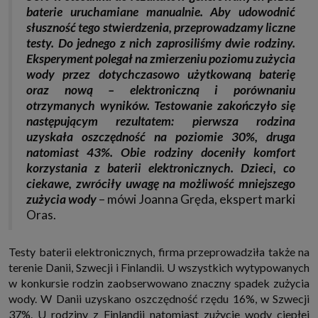
internetowymi. Udzielenie takiej zgody jest dobrowolne, nie musisz jej
baterie uruchamiane manualnie. Aby udowodnić
udzielać, nie pozbawi Cię to dostępu do naszych usług. Masz również
słuszność tego stwierdzenia, przeprowadzamy liczne
możliwość ograniczenia zakresu lub zmiany zgody w dowolnym
momencie.
testy. Do jednego z nich zaprosiliśmy dwie rodziny.
Eksperyment polegał na zmierzeniu poziomu zużycia
Twoje dane przetwarzane będą do czasu istnienia podstawy do ich
przetwarzania, czyli w przypadku udzielenia zgody do momentu jej
wody przez dotychczasowo użytkowaną baterię
cofnięcia, ograniczenia lub innych działań z Twojej strony ograniczających
oraz nową – elektroniczną i porównaniu
tę zgodę, w przypadku niezbędności danych do wykonania umowy, przez
czas jej wykonywania i ewentualnie okres przedawnienia roszczeń z niej
otrzymanych wyników. Testowanie zakończyło się
(zwykle nie więcej niż 3 lata, a maksymalnie 10 lat), a w przypadku, gdy
następującym rezultatem: pierwsza rodzina
podstawą przetwarzania danych jest uzasadniony interes administratora,
do czasu zgłoszenia przez Ciebie skutecznego sprzeciwu.
uzyskała oszczędność na poziomie 30%, druga
Przekazywanie danych
natomiast 43%. Obie rodziny doceniły komfort
Administratorzy danych mogą powierzać Twoje dane podwykonawcom IT,
korzystania z baterii elektronicznych. Dzieci, co
księgowym, agencjom marketingowym etc. Zrobią to jedynie na
ciekawe, zwróciły uwagę na możliwość mniejszego
podstawie umowy o powierzenie przetwarzania danych zobowiązującej
zużycia wody
– mówi Joanna Gręda, ekspert marki
taki podmiot do odpowiedniego zabezpieczenia danych i niekorzystania z
nich do własnych celów.
Oras.
Cookies
Na naszych stronach używamy znaczników internetowych takich jak pliki
Testy baterii elektronicznych, firma przeprowadziła także na
np. cookie lub local storage do zbierania i przetwarzania danych
osobowych w celu personalizowania treści i reklam oraz analizowania
terenie Danii, Szwecji i Finlandii. U wszystkich wytypowanych
ruchu na stronach, aplikacjach i w Internecie. W ten sposób technologię tę
w konkursie rodzin zaobserwowano znaczny spadek zużycia
wykorzystują również podmioty z Grupy SAGIER oraz nasi Zaufani
Partnerzy, którzy także chcą dopasowywać reklamy do Twoich preferencji.
wody. W Danii uzyskano oszczędność rzędu 16%, w Szwecji
Cookies to dane informatyczne zapisywane w plikach i przechowywane na
37%. U rodziny z Finlandii natomiast zużycie wody ciepłej
Twoim urządzeniu końcowym (tj. twój komputer, tablet, smartphone itp.),