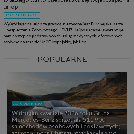
urlop
SPECJALISTA RADZI
Wyjeżdżając na urlop za granicę, niezbędna jest Europejska Karta
Ubezpieczenia Zdrowotnego – EKUZ. Jej posiadanie, gwarantuje
nam dostęp do podstawowych usług medycznych, oferowanych
zarówno na terenie Unii Europejskiej, jak i kra...
POPULARNE
AUTO DLA NIEGO
W drugim kwartale 2026 roku Grupa
Mercedes-Benz sprzedała 511 900
samochodów osobowych i dostawczych;
sprzedaż poza Chinami zwiększyła się o