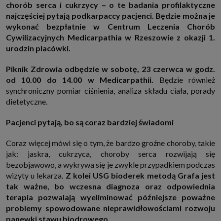
chorób serca i cukrzycy – o te badania profilaktyczne
http://www.sagier.pl/
najczęściej pytają podkarpaccy pacjenci. Będzie można je
Jeżeli wyrazisz zgodę, o którą wyżej prosimy, administratorami Twoich
wykonać bezpłatnie w
Centrum Leczenia Chorób
danych osobowych będą także nasi Zaufani Partnerzy. Listę Zaufanych
Partnerów możesz sprawdzić w każdym momencie na stronie naszej
Cywilizacyjnych
Medicarpathia
w Rzeszowie
z okazji 1.
polityki prywatności
i tam też zmodyfikować lub cofnąć swoje zgody.
urodzin placówki.
Podstawa i cel przetwarzania
Twoje dane przetwarzamy w następujących celach:
Piknik Zdrowia odbędzie w sobotę, 23 czerwca w godz.
1. Jeśli zawieramy z Tobą umowę o realizację danej usługi (np. usługi
od 10.00 do 14.00 w Medicarpathii.
Będzie również
zapewniającej Ci możliwość zapoznania się z jednym z naszych serwisów
synchroniczny pomiar ciśnienia, analiza składu ciała, porady
w oparciu o treść regulaminu tego serwisu), to możemy przetwarzać
Twoje dane w zakresie niezbędnym do realizacji tej umowy.
dietetyczne.
2. Zapewnianie bezpieczeństwa usługi (np. sprawdzenie, czy do Twojego
konta nie loguje się nieuprawniona osoba), dokonanie pomiarów
Pacjenci pytają, bo są coraz bardziej świadomi
statystycznych, ulepszanie naszych usług i dopasowanie ich do potrzeb i
wygody użytkowników (np. personalizowanie treści w usługach), jak
również prowadzenie marketingu i promocji własnych usług (np. jeśli
Coraz więcej mówi się o tym, że bardzo groźne choroby, takie
interesujesz się motoryzacją i oglądasz artykuły w biznesistyl.pl lub na
jak: jaskra, cukrzyca, choroby serca rozwijają się
innych stronach internetowych, to możemy Ci wyświetlić reklamę
dotyczącą artykułu w serwisie biznesistyl.pl/automoto. Takie
bezobjawowo, a wykrywa się je zwykle przypadkiem podczas
przetwarzanie danych to realizacja naszych prawnie uzasadnionych
wizyty u lekarza.
Z kolei USG bioderek metodą Grafa jest
interesów.
tak ważne, bo wczesna diagnoza oraz odpowiednia
3. Za Twoją zgodą usługi marketingowe dostarczą Ci nasi Zaufani
terapia pozwalają wyeliminować późniejsze poważne
Partnerzy oraz my dla podmiotów trzecich. Aby móc pokazać interesujące
Cię reklamy (np. produktu, którego możesz potrzebować) reklamodawcy i
problemy spowodowane nieprawidłowościami rozwoju
ich przedstawiciele chcieliby mieć możliwość przetwarzania Twoich
panewki stawu biodrowego.
danych związanych z odwiedzanymi przez Ciebie stronami