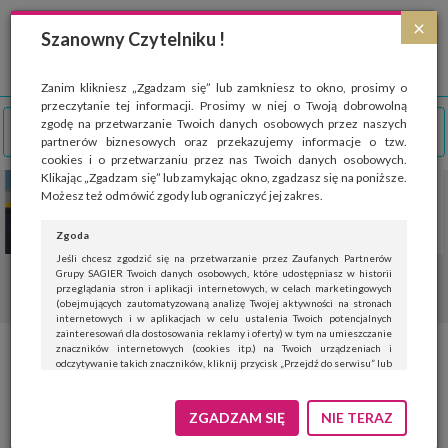
Strona wykorzystuje pliki cookies, które służą głównie do celów statystycznych.
×
Wyrażając zgodę na używanie 'cookies', zezwalasz na zapisanie ich w pamięci
Szanowny Czytelniku !
przeglądarki. Przejdź do
polityki cookies
.
ROZUMIEM
Zanim klikniesz „Zgadzam się” lub zamkniesz to okno, prosimy o
przeczytanie tej informacji. Prosimy w niej o Twoją dobrowolną
zgodę na przetwarzanie Twoich danych osobowych przez naszych
partnerów biznesowych oraz przekazujemy informacje o tzw.
cookies i o przetwarzaniu przez nas Twoich danych osobowych.
Klikając „Zgadzam się” lub zamykając okno, zgadzasz się na poniższe.
Możesz też odmówić zgody lub ograniczyć jej zakres.
Zgoda
Jeśli chcesz zgodzić się na przetwarzanie przez Zaufanych Partnerów
Grupy SAGIER Twoich danych osobowych, które udostępniasz w historii
przeglądania stron i aplikacji internetowych, w celach marketingowych
(obejmujących zautomatyzowaną analizę Twojej aktywności na stronach
internetowych i w aplikacjach w celu ustalenia Twoich potencjalnych
zainteresowań dla dostosowania reklamy i oferty) w tym na umieszczanie
znaczników internetowych (cookies itp.) na Twoich urządzeniach i
Bezpłatne badania w kierunku
odczytywanie takich znaczników, kliknij przycisk „Przejdź do serwisu” lub
zamknij to okno.
jaskry, USG bioderek u dzieci i
Jeśli nie chcesz wyrazić zgody, kliknij „Nie teraz”.
ZGADZAM SIĘ
NIE TERAZ
porady specjalistów w
Wyrażenie zgody jest dobrowolne. Możesz edytować zakres zgody, w tym
wycofać ją całkowicie, przechodząc na naszą stronę
polityki prywatności
.