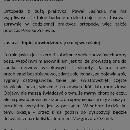
internetowymi. Udzielenie takiej zgody jest dobrowolne, nie musisz jej
udzielać, nie pozbawi Cię to dostępu do naszych usług. Masz również
Ortopeda z dużą praktyką, Paweł Jasiński, nie ma
możliwość ograniczenia zakresu lub zmiany zgody w dowolnym
momencie.
wątpliwości, że takie badanie u dzieci daje się zastosować
sprawnie w codziennej praktyce ortopedy, więc także
Twoje dane przetwarzane będą do czasu istnienia podstawy do ich
przetwarzania, czyli w przypadku udzielenia zgody do momentu jej
podczas Pikniku Zdrowia.
cofnięcia, ograniczenia lub innych działań z Twojej strony ograniczających
tę zgodę, w przypadku niezbędności danych do wykonania umowy, przez
czas jej wykonywania i ewentualnie okres przedawnienia roszczeń z niej
Jaskra – lepiej dowiedzieć się o niej wcześniej
(zwykle nie więcej niż 3 lata, a maksymalnie 10 lat), a w przypadku, gdy
podstawą przetwarzania danych jest uzasadniony interes administratora,
Termin jaskra jest szeroki i obejmuje wiele rodzajów choroby
do czasu zgłoszenia przez Ciebie skutecznego sprzeciwu.
oczu. Wspólnym mianownikiem jest to, że prowadzą one do
Przekazywanie danych
zaniku nerwów wzrokowych i ślepoty. Jaskra może
Administratorzy danych mogą powierzać Twoje dane podwykonawcom IT,
księgowym, agencjom marketingowym etc. Zrobią to jedynie na
przebiegać bezobjawowo, zdarza się jednak, że pojawiają się
podstawie umowy o powierzenie przetwarzania danych zobowiązującej
sygnały ostrzegawcze, takie jak światłowstręt, częste
taki podmiot do odpowiedniego zabezpieczenia danych i niekorzystania z
nich do własnych celów.
łzawienie oczu, widzenie tęczowych kół lub mroczków.
Cookies
Objawy nie muszą świadczyć o tym, że mamy chorobę oczu,
Na naszych stronach używamy znaczników internetowych takich jak pliki
ale na pewno powinny skłonić do upewnienia się czy z naszym
np. cookie lub local storage do zbierania i przetwarzania danych
wzrokiem wszystko jest w porządku. W sobotę będzie ku
osobowych w celu personalizowania treści i reklam oraz analizowania
temu okazja – przez kilka godzin do dyspozycji będzie
ruchu na stronach, aplikacjach i w Internecie. W ten sposób technologię tę
wykorzystują również podmioty z Grupy SAGIER oraz nasi Zaufani
doświadczona okulistka dr n. med. Małgorzata Ozimek.
Partnerzy, którzy także chcą dopasowywać reklamy do Twoich preferencji.
Cookies to dane informatyczne zapisywane w plikach i przechowywane na
Twoim urządzeniu końcowym (tj. twój komputer, tablet, smartphone itp.),