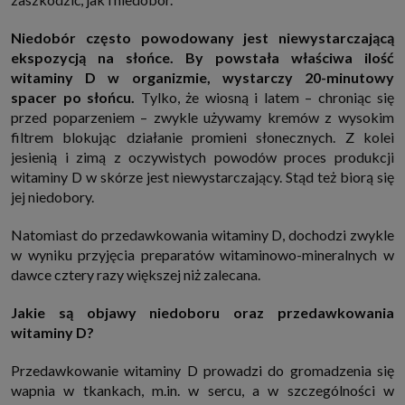
internetowymi. Udzielenie takiej zgody jest dobrowolne, nie musisz jej
udzielać, nie pozbawi Cię to dostępu do naszych usług. Masz również
Niedobór często powodowany jest niewystarczającą
możliwość ograniczenia zakresu lub zmiany zgody w dowolnym
momencie.
ekspozycją na słońce. By powstała właściwa ilość
Twoje dane przetwarzane będą do czasu istnienia podstawy do ich
witaminy D w organizmie, wystarczy 20-minutowy
przetwarzania, czyli w przypadku udzielenia zgody do momentu jej
spacer po słońcu.
Tylko, że wiosną i latem – chroniąc się
cofnięcia, ograniczenia lub innych działań z Twojej strony ograniczających
tę zgodę, w przypadku niezbędności danych do wykonania umowy, przez
przed poparzeniem – zwykle używamy kremów z wysokim
czas jej wykonywania i ewentualnie okres przedawnienia roszczeń z niej
filtrem blokując działanie promieni słonecznych. Z kolei
(zwykle nie więcej niż 3 lata, a maksymalnie 10 lat), a w przypadku, gdy
jesienią i zimą z oczywistych powodów proces produkcji
podstawą przetwarzania danych jest uzasadniony interes administratora,
do czasu zgłoszenia przez Ciebie skutecznego sprzeciwu.
witaminy D w skórze jest niewystarczający. Stąd też biorą się
Przekazywanie danych
jej niedobory.
Administratorzy danych mogą powierzać Twoje dane podwykonawcom IT,
księgowym, agencjom marketingowym etc. Zrobią to jedynie na
Natomiast do przedawkowania witaminy D, dochodzi zwykle
podstawie umowy o powierzenie przetwarzania danych zobowiązującej
taki podmiot do odpowiedniego zabezpieczenia danych i niekorzystania z
w wyniku przyjęcia preparatów witaminowo-mineralnych w
nich do własnych celów.
dawce cztery razy większej niż zalecana.
Cookies
Na naszych stronach używamy znaczników internetowych takich jak pliki
Jakie są objawy niedoboru oraz przedawkowania
np. cookie lub local storage do zbierania i przetwarzania danych
witaminy D?
osobowych w celu personalizowania treści i reklam oraz analizowania
ruchu na stronach, aplikacjach i w Internecie. W ten sposób technologię tę
wykorzystują również podmioty z Grupy SAGIER oraz nasi Zaufani
Przedawkowanie witaminy D prowadzi do gromadzenia się
Partnerzy, którzy także chcą dopasowywać reklamy do Twoich preferencji.
Cookies to dane informatyczne zapisywane w plikach i przechowywane na
wapnia w tkankach, m.in. w sercu, a w szczególności w
Twoim urządzeniu końcowym (tj. twój komputer, tablet, smartphone itp.),