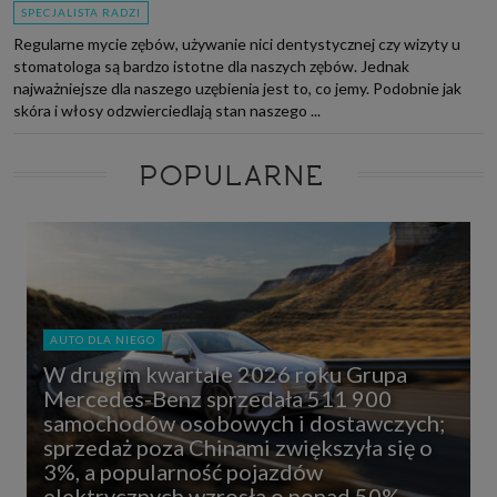
SPECJALISTA RADZI
Regularne mycie zębów, używanie nici dentystycznej czy wizyty u
stomatologa są bardzo istotne dla naszych zębów. Jednak
najważniejsze dla naszego uzębienia jest to, co jemy. Podobnie jak
skóra i włosy odzwierciedlają stan naszego ...
POPULARNE
AUTO DLA NIEGO
W drugim kwartale 2026 roku Grupa
Mercedes-Benz sprzedała 511 900
samochodów osobowych i dostawczych;
sprzedaż poza Chinami zwiększyła się o
3%, a popularność pojazdów
elektrycznych wzrosła o ponad 50%