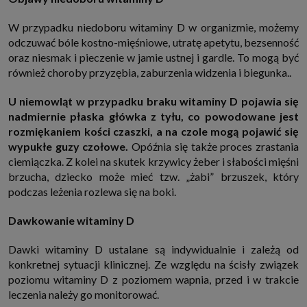
W przypadku niedoboru witaminy D w organizmie, możemy
odczuwać bóle kostno-mięśniowe, utratę apetytu, bezsenność
oraz niesmak i pieczenie w jamie ustnej i gardle. To mogą być
również choroby przyzębia, zaburzenia widzenia i biegunka..
U niemowląt w przypadku braku witaminy D pojawia się
nadmiernie płaska główka z tyłu, co powodowane jest
rozmiękaniem kości czaszki, a na czole mogą pojawić się
wypukłe guzy czołowe.
Opóźnia się także proces zrastania
ciemiączka. Z kolei na skutek krzywicy żeber i słabości mięśni
brzucha, dziecko może mieć tzw. „żabi” brzuszek, który
podczas leżenia rozlewa się na boki.
Dawkowanie witaminy D
Dawki witaminy D ustalane są indywidualnie i zależą od
konkretnej sytuacji klinicznej. Ze względu na ścisły związek
poziomu witaminy D z poziomem wapnia, przed i w trakcie
leczenia należy go monitorować.