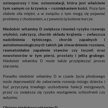
osteoporozy i tzw. osteomalacji, która jest właściwie
tym samym co krzywica – rozmiękaniem kości.
Poza tym
słabnie siła mięśni, a w związku z tym mogą się pojawiać
problemy z chodzeniem, a z pewnością bolesne kurcze.
Niedobór witaminy D zwiększa również ryzyko rozwoju
otyłości, cukrzycy, chorób układu krążenia – zwłaszcza
nadciśnienia tętniczego, chorób zapalnych i
autoimmunologicznych takich jak stwardnienie rozsiane,
reumatoidalne zapalenie stawów czy toczeń oraz
nowotworów w tym piersi, prostaty i jelita grubego
.
Niedobór witaminy D może także przyśpieszyć proces
starzenia.
Ponadto niedobór witaminy D w czasie życia płodowego
może doprowadzić do zaburzenia rozwoju mózgu dziecka i
być przyczyną trwałego uszkodzenia funkcji mózgowych,
przez co zwiększa się ryzyko wystąpienia schizofrenii czy
autyzmu.
Objawy niedoboru witaminy D