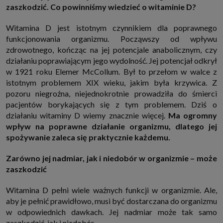
zaszkodzić. Co powinniśmy wiedzieć o witaminie D?
http://www.sagier.pl/
Jeżeli wyrazisz zgodę, o którą wyżej prosimy, administratorami Twoich
Witamina D jest istotnym czynnikiem dla poprawnego
danych osobowych będą także nasi Zaufani Partnerzy. Listę Zaufanych
Partnerów możesz sprawdzić w każdym momencie na stronie naszej
funkcjonowania organizmu. Począwszy od wpływu
polityki prywatności
i tam też zmodyfikować lub cofnąć swoje zgody.
zdrowotnego, kończąc na jej potencjale anabolicznym, czy
Podstawa i cel przetwarzania
działaniu poprawiającym jego wydolność. Jej potencjał odkrył
Twoje dane przetwarzamy w następujących celach:
w 1921 roku Elemer McCollum. Był to przełom w walce z
1. Jeśli zawieramy z Tobą umowę o realizację danej usługi (np. usługi
istotnym problemem XIX wieku, jakim była krzywica. Z
zapewniającej Ci możliwość zapoznania się z jednym z naszych serwisów
w oparciu o treść regulaminu tego serwisu), to możemy przetwarzać
pozoru niegroźna, niejednokrotnie prowadziła do śmierci
Twoje dane w zakresie niezbędnym do realizacji tej umowy.
pacjentów borykających się z tym problemem. Dziś o
2. Zapewnianie bezpieczeństwa usługi (np. sprawdzenie, czy do Twojego
działaniu witaminy D wiemy znacznie więcej.
Ma ogromny
konta nie loguje się nieuprawniona osoba), dokonanie pomiarów
wpływ na poprawne działanie organizmu, dlatego jej
statystycznych, ulepszanie naszych usług i dopasowanie ich do potrzeb i
wygody użytkowników (np. personalizowanie treści w usługach), jak
spożywanie zaleca się praktycznie każdemu.
również prowadzenie marketingu i promocji własnych usług (np. jeśli
interesujesz się motoryzacją i oglądasz artykuły w biznesistyl.pl lub na
innych stronach internetowych, to możemy Ci wyświetlić reklamę
Zarówno jej nadmiar, jak i niedobór w organizmie – może
dotyczącą artykułu w serwisie biznesistyl.pl/automoto. Takie
zaszkodzić
przetwarzanie danych to realizacja naszych prawnie uzasadnionych
interesów.
Witamina D pełni wiele ważnych funkcji w organizmie. Ale,
3. Za Twoją zgodą usługi marketingowe dostarczą Ci nasi Zaufani
Partnerzy oraz my dla podmiotów trzecich. Aby móc pokazać interesujące
aby je pełnić prawidłowo, musi być dostarczana do organizmu
Cię reklamy (np. produktu, którego możesz potrzebować) reklamodawcy i
w odpowiednich dawkach. Jej nadmiar może tak samo
ich przedstawiciele chcieliby mieć możliwość przetwarzania Twoich
danych związanych z odwiedzanymi przez Ciebie stronami
zaszkodzić, jak i niedobór.