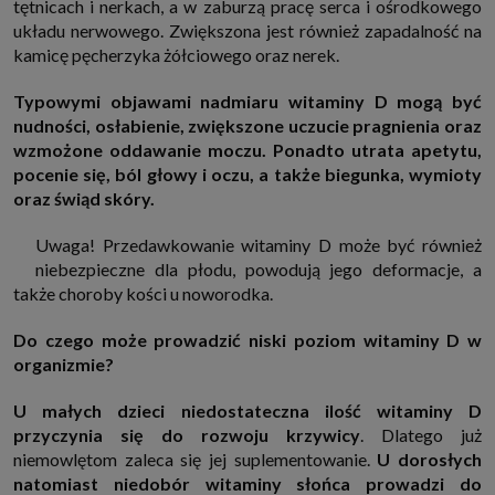
tętnicach i nerkach, a w zaburzą pracę serca i ośrodkowego
które przeglądarka wysyła do serwera przy każdorazowym wejściu na
układu nerwowego. Zwiększona jest również zapadalność na
stronę z tego urządzenia, podczas gdy odwiedzasz strony w Internecie.
Szczegółową informację na temat plików cookie i ich funkcjonowania
kamicę pęcherzyka żółciowego oraz nerek.
znajdziesz
pod tym linkiem
. Pod tym linkiem znajdziesz także informację
o tym jak zmienić ustawienia przeglądarki, aby ograniczyć lub wyłączyć
funkcjonowanie plików cookies itp. oraz jak usunąć takie pliki z Twojego
Typowymi objawami nadmiaru witaminy D mogą być
urządzenia.
nudności, osłabienie, zwiększone uczucie pragnienia oraz
Twoje uprawnienia
wzmożone oddawanie moczu. Ponadto utrata apetytu,
Przysługują Ci następujące uprawnienia wobec Twoich danych i ich
pocenie się, ból głowy i oczu, a także biegunka, wymioty
przetwarzania przez nas, inne podmioty z Grupy SAGIER i Zaufanych
Partnerów:
oraz świąd skóry.
1. Jeśli udzieliłeś zgody na przetwarzanie danych możesz ją w każdej
chwili wycofać (cofnięcie zgody oczywiście nie uchyli zgodności z prawem
Uwaga! Przedawkowanie witaminy D może być również
przetwarzania już dokonanego na jej podstawie);
niebezpieczne dla płodu, powodują jego deformacje, a
2. Masz również prawo żądania dostępu do Twoich danych osobowych, ich
także choroby kości u noworodka.
sprostowania, usunięcia lub ograniczenia przetwarzania, prawo do
przeniesienia danych, wyrażenia sprzeciwu wobec przetwarzania danych
oraz prawo do wniesienia skargi do organu nadzorczego, którym w Polsce
Do czego może prowadzić niski poziom witaminy D w
jest Prezes Urzędu Ochrony Danych Osobowych.
Pod tym adresem
organizmie?
znajdziesz dodatkowe informacje dotyczące przetwarzania danych i
Twoich uprawnień.
U małych dzieci niedostateczna ilość witaminy D
przyczynia się do rozwoju krzywicy
. Dlatego już
niemowlętom zaleca się jej suplementowanie.
U dorosłych
natomiast niedobór witaminy słońca prowadzi do