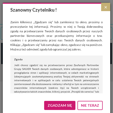
Strona wykorzystuje pliki cookies, które służą głównie do celów statystycznych.
×
Wyrażając zgodę na używanie 'cookies', zezwalasz na zapisanie ich w pamięci
Szanowny Czytelniku !
przeglądarki. Przejdź do
polityki cookies
.
ROZUMIEM
Zanim klikniesz „Zgadzam się” lub zamkniesz to okno, prosimy o
przeczytanie tej informacji. Prosimy w niej o Twoją dobrowolną
zgodę na przetwarzanie Twoich danych osobowych przez naszych
partnerów biznesowych oraz przekazujemy informacje o tzw.
cookies i o przetwarzaniu przez nas Twoich danych osobowych.
Klikając „Zgadzam się” lub zamykając okno, zgadzasz się na poniższe.
Możesz też odmówić zgody lub ograniczyć jej zakres.
Zgoda
Jeśli chcesz zgodzić się na przetwarzanie przez Zaufanych Partnerów
Grupy SAGIER Twoich danych osobowych, które udostępniasz w historii
przeglądania stron i aplikacji internetowych, w celach marketingowych
(obejmujących zautomatyzowaną analizę Twojej aktywności na stronach
internetowych i w aplikacjach w celu ustalenia Twoich potencjalnych
zainteresowań dla dostosowania reklamy i oferty) w tym na umieszczanie
znaczników internetowych (cookies itp.) na Twoich urządzeniach i
Witamina D – niezbędny
odczytywanie takich znaczników, kliknij przycisk „Przejdź do serwisu” lub
zamknij to okno.
suplement diety
Jeśli nie chcesz wyrazić zgody, kliknij „Nie teraz”.
ZGADZAM SIĘ
NIE TERAZ
Wyrażenie zgody jest dobrowolne. Możesz edytować zakres zgody, w tym
wycofać ją całkowicie, przechodząc na naszą stronę
polityki prywatności
.