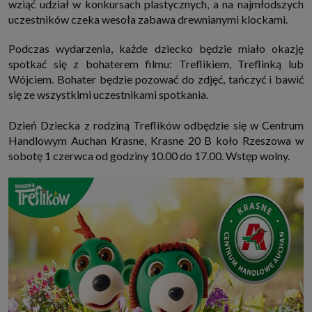
wziąć udział w konkursach plastycznych, a na najmłodszych
które przeglądarka wysyła do serwera przy każdorazowym wejściu na
uczestników czeka wesoła zabawa drewnianymi klockami.
stronę z tego urządzenia, podczas gdy odwiedzasz strony w Internecie.
Szczegółową informację na temat plików cookie i ich funkcjonowania
znajdziesz
pod tym linkiem
. Pod tym linkiem znajdziesz także informację
Podczas wydarzenia, każde dziecko będzie miało okazję
o tym jak zmienić ustawienia przeglądarki, aby ograniczyć lub wyłączyć
funkcjonowanie plików cookies itp. oraz jak usunąć takie pliki z Twojego
spotkać się z bohaterem filmu: Treflikiem, Treflinką lub
urządzenia.
Wójciem. Bohater będzie pozować do zdjęć, tańczyć i bawić
Twoje uprawnienia
się ze wszystkimi uczestnikami spotkania.
Przysługują Ci następujące uprawnienia wobec Twoich danych i ich
przetwarzania przez nas, inne podmioty z Grupy SAGIER i Zaufanych
Dzień Dziecka z rodziną Treflików odbędzie się w Centrum
Partnerów:
Handlowym Auchan Krasne, Krasne 20 B koło Rzeszowa w
1. Jeśli udzieliłeś zgody na przetwarzanie danych możesz ją w każdej
chwili wycofać (cofnięcie zgody oczywiście nie uchyli zgodności z prawem
sobotę 1 czerwca od godziny 10.00 do 17.00. Wstęp wolny.
przetwarzania już dokonanego na jej podstawie);
2. Masz również prawo żądania dostępu do Twoich danych osobowych, ich
sprostowania, usunięcia lub ograniczenia przetwarzania, prawo do
przeniesienia danych, wyrażenia sprzeciwu wobec przetwarzania danych
oraz prawo do wniesienia skargi do organu nadzorczego, którym w Polsce
jest Prezes Urzędu Ochrony Danych Osobowych.
Pod tym adresem
znajdziesz dodatkowe informacje dotyczące przetwarzania danych i
Twoich uprawnień.