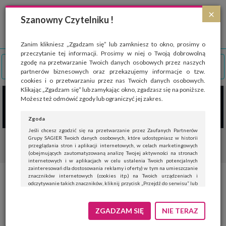
Strona wykorzystuje pliki cookies, które służą głównie do celów statystycznych.
×
Wyrażając zgodę na używanie 'cookies', zezwalasz na zapisanie ich w pamięci
Szanowny Czytelniku !
przeglądarki. Przejdź do
polityki cookies
.
ROZUMIEM
Zanim klikniesz „Zgadzam się” lub zamkniesz to okno, prosimy o
przeczytanie tej informacji. Prosimy w niej o Twoją dobrowolną
zgodę na przetwarzanie Twoich danych osobowych przez naszych
partnerów biznesowych oraz przekazujemy informacje o tzw.
cookies i o przetwarzaniu przez nas Twoich danych osobowych.
Klikając „Zgadzam się” lub zamykając okno, zgadzasz się na poniższe.
Możesz też odmówić zgody lub ograniczyć jej zakres.
Zgoda
Jeśli chcesz zgodzić się na przetwarzanie przez Zaufanych Partnerów
Grupy SAGIER Twoich danych osobowych, które udostępniasz w historii
przeglądania stron i aplikacji internetowych, w celach marketingowych
(obejmujących zautomatyzowaną analizę Twojej aktywności na stronach
internetowych i w aplikacjach w celu ustalenia Twoich potencjalnych
zainteresowań dla dostosowania reklamy i oferty) w tym na umieszczanie
znaczników internetowych (cookies itp.) na Twoich urządzeniach i
Dzień Dziecka z Rodziną
odczytywanie takich znaczników, kliknij przycisk „Przejdź do serwisu” lub
zamknij to okno.
Treflików
Jeśli nie chcesz wyrazić zgody, kliknij „Nie teraz”.
ZGADZAM SIĘ
NIE TERAZ
Wyrażenie zgody jest dobrowolne. Możesz edytować zakres zgody, w tym
wycofać ją całkowicie, przechodząc na naszą stronę
polityki prywatności
.