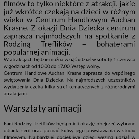
filmów to tylko niektóre z atrakcji, jakie
http://www.sagier.pl/
już wkrótce czekają na dzieci w różnym
Jeżeli wyrazisz zgodę, o którą wyżej prosimy, administratorami Twoich
danych osobowych będą także nasi Zaufani Partnerzy. Listę Zaufanych
wieku w Centrum Handlowym Auchan
Partnerów możesz sprawdzić w każdym momencie na stronie naszej
Krasne. Z okazji Dnia Dziecka centrum
polityki prywatności
i tam też zmodyfikować lub cofnąć swoje zgody.
zaprasza najmłodszych na spotkanie z
Podstawa i cel przetwarzania
Twoje dane przetwarzamy w następujących celach:
Rodziną Treflików – bohaterami
1. Jeśli zawieramy z Tobą umowę o realizację danej usługi (np. usługi
popularnej animacji.
zapewniającej Ci możliwość zapoznania się z jednym z naszych serwisów
w oparciu o treść regulaminu tego serwisu), to możemy przetwarzać
W atrakcjach będzie można wziąć udział w sobotę 1 czerwca
Twoje dane w zakresie niezbędnym do realizacji tej umowy.
w godzinach od 10.00 do 17.00. Wstęp wolny.
2. Zapewnianie bezpieczeństwa usługi (np. sprawdzenie, czy do Twojego
Centrum Handlowe Auchan Krasne zaprasza do wspólnego
konta nie loguje się nieuprawniona osoba), dokonanie pomiarów
świętowania Dnia Dziecka. Na najmłodszych uczestników
statystycznych, ulepszanie naszych usług i dopasowanie ich do potrzeb i
wygody użytkowników (np. personalizowanie treści w usługach), jak
wydarzenia czeka kilka stref tematycznych z różnorodnymi
również prowadzenie marketingu i promocji własnych usług (np. jeśli
atrakcjami.
interesujesz się motoryzacją i oglądasz artykuły w biznesistyl.pl lub na
innych stronach internetowych, to możemy Ci wyświetlić reklamę
dotyczącą artykułu w serwisie biznesistyl.pl/automoto. Takie
Warsztaty animacji
przetwarzanie danych to realizacja naszych prawnie uzasadnionych
interesów.
3. Za Twoją zgodą usługi marketingowe dostarczą Ci nasi Zaufani
Fani Rodziny Treflików będą mieli okazję obejrzeć wybrane
Partnerzy oraz my dla podmiotów trzecich. Aby móc pokazać interesujące
Cię reklamy (np. produktu, którego możesz potrzebować) reklamodawcy i
odcinki serii oraz poznać kulisy jego powstawania w studiu
ich przedstawiciele chcieliby mieć możliwość przetwarzania Twoich
filmowym. Najbardziej dociekliwe dzieci wezmą udział w
danych związanych z odwiedzanymi przez Ciebie stronami