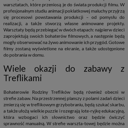
internetowymi. Udzielenie takiej zgody jest dobrowolne, nie musisz jej
warsztatach, które przeniosą je do świata produkcji filmu. W
udzielać, nie pozbawi Cię to dostępu do naszych usług. Masz również
profesjonalnym studiu animacji poklatkowej maluchy przyjrzą
możliwość ograniczenia zakresu lub zmiany zgody w dowolnym
się procesowi powstawania produkcji – od pomysłu do
momencie.
realizacji, a także stworzą własne animowane projekty.
Twoje dane przetwarzane będą do czasu istnienia podstawy do ich
przetwarzania, czyli w przypadku udzielenia zgody do momentu jej
Warsztaty będą przebiegać w dwóch etapach: najpierw dzieci
cofnięcia, ograniczenia lub innych działań z Twojej strony ograniczających
zaprojektują swoich bohaterów filmowych, a następnie będą
tę zgodę, w przypadku niezbędności danych do wykonania umowy, przez
czas jej wykonywania i ewentualnie okres przedawnienia roszczeń z niej
mogły obserwować na żywo animowanie ich przygód. Gotowe
(zwykle nie więcej niż 3 lata, a maksymalnie 10 lat), a w przypadku, gdy
filmy zostaną wyświetlone na ekranie, a także udostępnione
podstawą przetwarzania danych jest uzasadniony interes administratora,
do czasu zgłoszenia przez Ciebie skutecznego sprzeciwu.
do pobrania w domu.
Przekazywanie danych
Wiele okazji do zabawy z
Administratorzy danych mogą powierzać Twoje dane podwykonawcom IT,
księgowym, agencjom marketingowym etc. Zrobią to jedynie na
Treflikami
podstawie umowy o powierzenie przetwarzania danych zobowiązującej
taki podmiot do odpowiedniego zabezpieczenia danych i niekorzystania z
nich do własnych celów.
Cookies
Bohaterowie Rodziny Treflików będą również obecni w
Na naszych stronach używamy znaczników internetowych takich jak pliki
strefie zabaw. Na przestrzennej planszy z polami zadań dzieci
np. cookie lub local storage do zbierania i przetwarzania danych
zmierzą się w treflikowym grzybobraniu, będą szukać skarbu,
osobowych w celu personalizowania treści i reklam oraz analizowania
ruchu na stronach, aplikacjach i w Internecie. W ten sposób technologię tę
a także ułożą wielkie puzzle i rozegrają lote-ryjkę edukacyjną,
wykorzystują również podmioty z Grupy SAGIER oraz nasi Zaufani
która wzbogaci ich słownictwo oraz będzie ćwiczyć
Partnerzy, którzy także chcą dopasowywać reklamy do Twoich preferencji.
sprawność manualną. W strefie warszta-towej będzie można
Cookies to dane informatyczne zapisywane w plikach i przechowywane na
Twoim urządzeniu końcowym (tj. twój komputer, tablet, smartphone itp.),