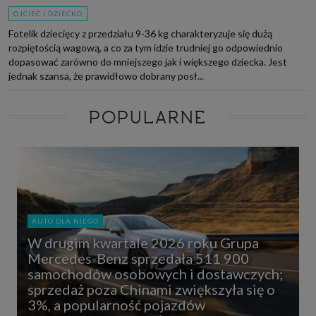
OJCIEC I DZIECKO
Fotelik dziecięcy z przedziału 9-36 kg charakteryzuje się dużą
rozpiętością wagową, a co za tym idzie trudniej go odpowiednio
dopasować zarówno do mniejszego jak i większego dziecka. Jest
jednak szansa, że prawidłowo dobrany posł...
POPULARNE
AUTO DLA NIEGO
W drugim kwartale 2026 roku Grupa
Mercedes-Benz sprzedała 511 900
samochodów osobowych i dostawczych;
sprzedaż poza Chinami zwiększyła się o
3%, a popularność pojazdów