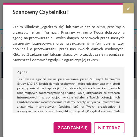
Strona wykorzystuje pliki cookies, które służą głównie do celów statystycznych.
×
Wyrażając zgodę na używanie 'cookies', zezwalasz na zapisanie ich w pamięci
Szanowny Czytelniku !
przeglądarki. Przejdź do
polityki cookies
.
ROZUMIEM
Zanim klikniesz „Zgadzam się” lub zamkniesz to okno, prosimy o
przeczytanie tej informacji. Prosimy w niej o Twoją dobrowolną
zgodę na przetwarzanie Twoich danych osobowych przez naszych
partnerów biznesowych oraz przekazujemy informacje o tzw.
cookies i o przetwarzaniu przez nas Twoich danych osobowych.
Klikając „Zgadzam się” lub zamykając okno, zgadzasz się na poniższe.
Możesz też odmówić zgody lub ograniczyć jej zakres.
Zgoda
Jeśli chcesz zgodzić się na przetwarzanie przez Zaufanych Partnerów
Grupy SAGIER Twoich danych osobowych, które udostępniasz w historii
przeglądania stron i aplikacji internetowych, w celach marketingowych
(obejmujących zautomatyzowaną analizę Twojej aktywności na stronach
internetowych i w aplikacjach w celu ustalenia Twoich potencjalnych
zainteresowań dla dostosowania reklamy i oferty) w tym na umieszczanie
znaczników internetowych (cookies itp.) na Twoich urządzeniach i
Ferie w górach – o czym
odczytywanie takich znaczników, kliknij przycisk „Przejdź do serwisu” lub
zamknij to okno.
powinni pamiętać kierowcy?
Jeśli nie chcesz wyrazić zgody, kliknij „Nie teraz”.
ZGADZAM SIĘ
NIE TERAZ
Wyrażenie zgody jest dobrowolne. Możesz edytować zakres zgody, w tym
wycofać ją całkowicie, przechodząc na naszą stronę
polityki prywatności
.