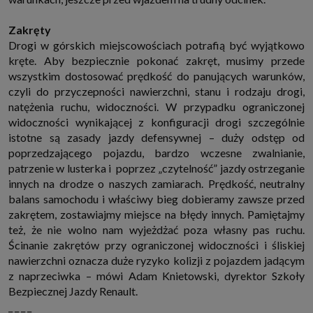
które przeglądarka wysyła do serwera przy każdorazowym wejściu na
stronę z tego urządzenia, podczas gdy odwiedzasz strony w Internecie.
Zakręty
Szczegółową informację na temat plików cookie i ich funkcjonowania
znajdziesz
pod tym linkiem
. Pod tym linkiem znajdziesz także informację
Drogi w górskich miejscowościach potrafią być wyjątkowo
o tym jak zmienić ustawienia przeglądarki, aby ograniczyć lub wyłączyć
kręte. Aby bezpiecznie pokonać zakręt, musimy przede
funkcjonowanie plików cookies itp. oraz jak usunąć takie pliki z Twojego
urządzenia.
wszystkim dostosować prędkość do panujących warunków,
Twoje uprawnienia
czyli do przyczepności nawierzchni, stanu i rodzaju drogi,
Przysługują Ci następujące uprawnienia wobec Twoich danych i ich
natężenia ruchu, widoczności. W przypadku ograniczonej
przetwarzania przez nas, inne podmioty z Grupy SAGIER i Zaufanych
widoczności wynikającej z konfiguracji drogi szczególnie
Partnerów:
istotne są zasady jazdy defensywnej – duży odstęp od
1. Jeśli udzieliłeś zgody na przetwarzanie danych możesz ją w każdej
poprzedzającego pojazdu, bardzo wczesne zwalnianie,
chwili wycofać (cofnięcie zgody oczywiście nie uchyli zgodności z prawem
przetwarzania już dokonanego na jej podstawie);
patrzenie w lusterka i poprzez „czytelność” jazdy ostrzeganie
2. Masz również prawo żądania dostępu do Twoich danych osobowych, ich
innych na drodze o naszych zamiarach. Prędkość, neutralny
sprostowania, usunięcia lub ograniczenia przetwarzania, prawo do
balans samochodu i właściwy bieg dobieramy zawsze przed
przeniesienia danych, wyrażenia sprzeciwu wobec przetwarzania danych
oraz prawo do wniesienia skargi do organu nadzorczego, którym w Polsce
zakrętem, zostawiajmy miejsce na błędy innych. Pamiętajmy
jest Prezes Urzędu Ochrony Danych Osobowych.
Pod tym adresem
też, że nie wolno nam wyjeżdżać poza własny pas ruchu.
znajdziesz dodatkowe informacje dotyczące przetwarzania danych i
Twoich uprawnień.
Ścinanie zakrętów przy ograniczonej widoczności i śliskiej
nawierzchni oznacza duże ryzyko kolizji z pojazdem jadącym
z naprzeciwka – mówi Adam Knietowski, dyrektor Szkoły
Bezpiecznej Jazdy Renault.
_ _ _ _