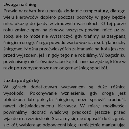
Uwaga na śnieg
http://www.sagier.pl/
Prawie w całym kraju panują dodatnie temperatury, dlatego
Jeżeli wyrazisz zgodę, o którą wyżej prosimy, administratorami Twoich
danych osobowych będą także nasi Zaufani Partnerzy. Listę Zaufanych
wielu kierowców dopiero podczas podróży w góry będzie
Partnerów możesz sprawdzić w każdym momencie na stronie naszej
mieć okazję do jazdy w zimowych warunkach. O tej porze
polityki prywatności
i tam też zmodyfikować lub cofnąć swoje zgody.
roku zmianę opon na zimowe wszyscy powinni mieć już za
Podstawa i cel przetwarzania
sobą, ale to może nie wystarczyć, gdy trafimy na zasypaną
Twoje dane przetwarzamy w następujących celach:
śniegiem drogę. Z tego powodu warto wozić ze sobą łańcuchy
1. Jeśli zawieramy z Tobą umowę o realizację danej usługi (np. usługi
śniegowe. Można przećwiczyć ich zakładanie na koła jeszcze
zapewniającej Ci możliwość zapoznania się z jednym z naszych serwisów
w oparciu o treść regulaminu tego serwisu), to możemy przetwarzać
przed wyjazdem, jeśli nigdy tego nie robiliśmy. W bagażniku
Twoje dane w zakresie niezbędnym do realizacji tej umowy.
powinniśmy mieć również saperkę lub inne narzędzie, które w
2. Zapewnianie bezpieczeństwa usługi (np. sprawdzenie, czy do Twojego
razie potrzeby pomoże nam odgarnąć śnieg spod kół.
konta nie loguje się nieuprawniona osoba), dokonanie pomiarów
statystycznych, ulepszanie naszych usług i dopasowanie ich do potrzeb i
wygody użytkowników (np. personalizowanie treści w usługach), jak
Jazda pod górkę
również prowadzenie marketingu i promocji własnych usług (np. jeśli
W górach dodatkowym wyzwaniem są duże różnice
interesujesz się motoryzacją i oglądasz artykuły w biznesistyl.pl lub na
innych stronach internetowych, to możemy Ci wyświetlić reklamę
wysokości. Pokonywanie wzniesienia, gdy droga jest
dotyczącą artykułu w serwisie biznesistyl.pl/automoto. Takie
oblodzona lub pokryta śniegiem, może sprawić trudność
przetwarzanie danych to realizacja naszych prawnie uzasadnionych
interesów.
nawet doświadczonemu kierowcy. W miarę możliwości
3. Za Twoją zgodą usługi marketingowe dostarczą Ci nasi Zaufani
powinniśmy dobrać właściwą prędkość jeszcze przed
Partnerzy oraz my dla podmiotów trzecich. Aby móc pokazać interesujące
wjazdem na wzniesienie. Starajmy się nie dopuścić do ślizgania
Cię reklamy (np. produktu, którego możesz potrzebować) reklamodawcy i
ich przedstawiciele chcieliby mieć możliwość przetwarzania Twoich
się kół, wybierając odpowiedni bieg i umiejętnie manipulując
danych związanych z odwiedzanymi przez Ciebie stronami