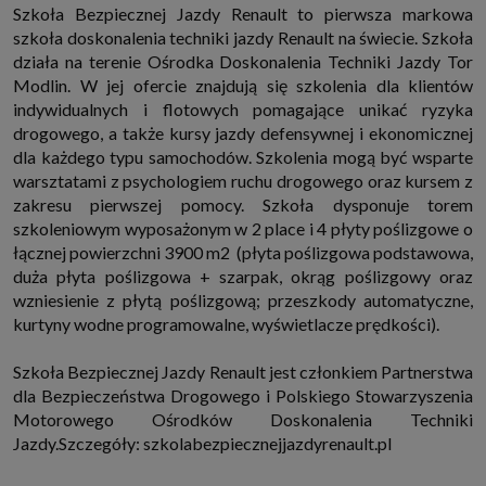
Szkoła Bezpiecznej Jazdy Renault to pierwsza markowa
szkoła doskonalenia techniki jazdy Renault na świecie. Szkoła
działa na terenie Ośrodka Doskonalenia Techniki Jazdy Tor
Modlin. W jej ofercie znajdują się szkolenia dla klientów
indywidualnych i flotowych pomagające unikać ryzyka
drogowego, a także kursy jazdy defensywnej i ekonomicznej
dla każdego typu samochodów. Szkolenia mogą być wsparte
warsztatami z psychologiem ruchu drogowego oraz kursem z
zakresu pierwszej pomocy. Szkoła dysponuje torem
szkoleniowym wyposażonym w 2 place i 4 płyty poślizgowe o
łącznej powierzchni 3900 m2 (płyta poślizgowa podstawowa,
duża płyta poślizgowa + szarpak, okrąg poślizgowy oraz
wzniesienie z płytą poślizgową; przeszkody automatyczne,
kurtyny wodne programowalne, wyświetlacze prędkości).
Szkoła Bezpiecznej Jazdy Renault jest członkiem Partnerstwa
dla Bezpieczeństwa Drogowego i Polskiego Stowarzyszenia
Motorowego Ośrodków Doskonalenia Techniki
Jazdy.Szczegóły: szkolabezpiecznejjazdyrenault.pl