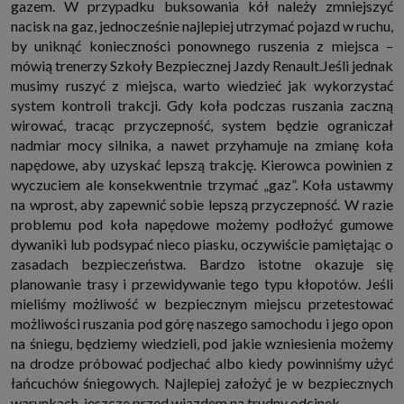
gazem. W przypadku buksowania kół należy zmniejszyć
internetowymi. Udzielenie takiej zgody jest dobrowolne, nie musisz jej
nacisk na gaz, jednocześnie najlepiej utrzymać pojazd w ruchu,
udzielać, nie pozbawi Cię to dostępu do naszych usług. Masz również
możliwość ograniczenia zakresu lub zmiany zgody w dowolnym
by uniknąć konieczności ponownego ruszenia z miejsca –
momencie.
mówią trenerzy Szkoły Bezpiecznej Jazdy Renault.Jeśli jednak
Twoje dane przetwarzane będą do czasu istnienia podstawy do ich
musimy ruszyć z miejsca, warto wiedzieć jak wykorzystać
przetwarzania, czyli w przypadku udzielenia zgody do momentu jej
cofnięcia, ograniczenia lub innych działań z Twojej strony ograniczających
system kontroli trakcji. Gdy koła podczas ruszania zaczną
tę zgodę, w przypadku niezbędności danych do wykonania umowy, przez
wirować, tracąc przyczepność, system będzie ograniczał
czas jej wykonywania i ewentualnie okres przedawnienia roszczeń z niej
(zwykle nie więcej niż 3 lata, a maksymalnie 10 lat), a w przypadku, gdy
nadmiar mocy silnika, a nawet przyhamuje na zmianę koła
podstawą przetwarzania danych jest uzasadniony interes administratora,
napędowe, aby uzyskać lepszą trakcję. Kierowca powinien z
do czasu zgłoszenia przez Ciebie skutecznego sprzeciwu.
wyczuciem ale konsekwentnie trzymać „gaz”. Koła ustawmy
Przekazywanie danych
na wprost, aby zapewnić sobie lepszą przyczepność. W razie
Administratorzy danych mogą powierzać Twoje dane podwykonawcom IT,
problemu pod koła napędowe możemy podłożyć gumowe
księgowym, agencjom marketingowym etc. Zrobią to jedynie na
podstawie umowy o powierzenie przetwarzania danych zobowiązującej
dywaniki lub podsypać nieco piasku, oczywiście pamiętając o
taki podmiot do odpowiedniego zabezpieczenia danych i niekorzystania z
zasadach bezpieczeństwa. Bardzo istotne okazuje się
nich do własnych celów.
planowanie trasy i przewidywanie tego typu kłopotów. Jeśli
Cookies
mieliśmy możliwość w bezpiecznym miejscu przetestować
Na naszych stronach używamy znaczników internetowych takich jak pliki
np. cookie lub local storage do zbierania i przetwarzania danych
możliwości ruszania pod górę naszego samochodu i jego opon
osobowych w celu personalizowania treści i reklam oraz analizowania
na śniegu, będziemy wiedzieli, pod jakie wzniesienia możemy
ruchu na stronach, aplikacjach i w Internecie. W ten sposób technologię tę
wykorzystują również podmioty z Grupy SAGIER oraz nasi Zaufani
na drodze próbować podjechać albo kiedy powinniśmy użyć
Partnerzy, którzy także chcą dopasowywać reklamy do Twoich preferencji.
łańcuchów śniegowych. Najlepiej założyć je w bezpiecznych
Cookies to dane informatyczne zapisywane w plikach i przechowywane na
Twoim urządzeniu końcowym (tj. twój komputer, tablet, smartphone itp.),
warunkach, jeszcze przed wjazdem na trudny odcinek.