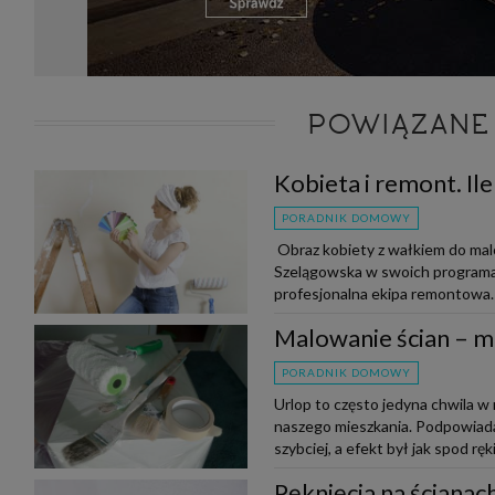
POWIĄZANE
Kobieta i remont. Il
PORADNIK DOMOWY
Obraz kobiety z wałkiem do mal
Szelągowska w swoich programach
profesjonalna ekipa remontowa. A
Malowanie ścian – m
PORADNIK DOMOWY
Urlop to często jedyna chwila w
naszego mieszkania. Podpowiada
szybciej, a efekt był jak spod ręk
Pęknięcia na ścianach