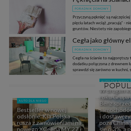
PORADNIK DOMOWY
Przyczyną pęknięć są najczęście
pięciu latach wciąż „pracują” - 
gruntów. Niestety nie zapobiegn
Cegła jako główny e
PORADNIK DOMOWY
Cegła na ścianie to najgorętszy 
dodatku połączona z drewnem lu
sprawdzi się zarówno w kuchni, sa
AUTO DLA NIEGO
POPU
W drugim k
roku Grupa
AUTO DLA NIEGO
Benz sprzed
Bestseller w nowej
samochodó
odsłonie. Kia Polska
i dostawczy
rusza z zamówieniami na
poza Chinam
nowego XCeeda MY’27 i
się o 3%, a 