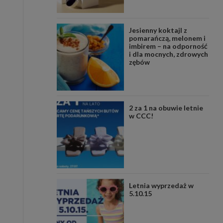
Jesienny koktajl z
pomarańczą, melonem i
imbirem – na odporność
i dla mocnych, zdrowych
zębów
2 za 1 na obuwie letnie
w CCC!
Letnia wyprzedaż w
5.10.15