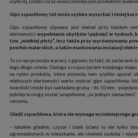
szybciej. Dzięki coraz nowocześniejszym produktom budow
zbiera
strona
SAGIER
Gips szpachlowy też może szybko wysychać i mniej kurz
dane i
tablet
urządz
Gips szpachlowy używany jest niemal przy każdym remo
funkc
nierówności,
wypełniania ubytków i pęknięć w tynkach,
ustawi
pliki 
tzw. „wielkiej płyty”, lecz także przy wyrównywaniu pow
Twoje
powłok malarskich, a także maskowania instalacji elekt
Przysł
Grupy 
To co nas przeraża w pracy z gipsem, to fakt, że zacieranie ś
1. Jeś
tego długo schnie. Dlatego z rozpoczęciem kolejnego etapu 
nie uc
na rynku produkty, które pozwolą nam szybko uporać s
2. Ma
większych nierówności warto wybrać gips szpachlowy, kt
ograni
twardość i może być nakładany grubą – do 10 mm – pojedyncz
oraz p
Osobo
pęknięcia mogą zostać uzupełnione „za jednym zamachem”. 
upraw
remontu.
Gładź szpachlowa, która nie wymaga wcześniejszego g
– Idealnie gładkie, czyste i białe ściany to nie tylko d
zgromadzonych w mieszkaniu, ale również ozdoba i wiz