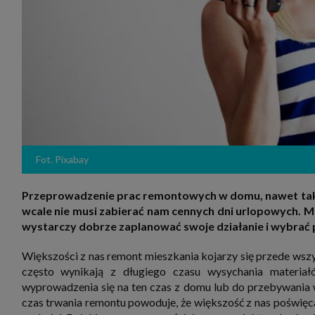
zakres
2. Zap
osoba)
użytk
własny
intern
przetw
3. Za 
móc p
przed
Ciebie
Cię to
momen
Fot. Pixabay
Twoje 
zgody 
przyp
przeda
Przeprowadzenie prac remontowych w domu, nawet tak
podsta
wcale nie musi zabierać nam cennych dni urlopowych. 
skutec
wystarczy dobrze zaplanować swoje działanie i wybrać pr
Przek
Admin
Większości z nas remont mieszkania kojarzy się przede wsz
marke
zobowi
często wynikają z długiego czasu wysychania materiał
celów.
wyprowadzenia się na ten czas z domu lub do przebywania 
Cooki
czas trwania remontu powoduje, że większość z nas poświęca 
Na na