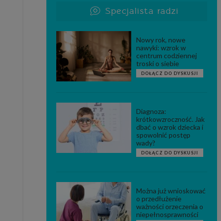
Specjalista radzi
Nowy rok, nowe
nawyki: wzrok w
centrum codziennej
troski o siebie
DOŁĄCZ DO DYSKUSJI
Diagnoza:
krótkowzroczność. Jak
dbać o wzrok dziecka i
spowolnić postęp
wady?
DOŁĄCZ DO DYSKUSJI
Można już wnioskować
o przedłużenie
ważności orzeczenia o
niepełnosprawności