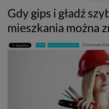
udost
marke
Gdy gips i gładź sz
takie 
zdecyd
będą r
plików
mieszkania można z
Admin
Admini
której
świet
równie
25 listopada 201
DOM
PORADNIK DOMOWY
PODMI
http:/
http:/
https:
http:/
Jeżeli
Zaufan
prywat
Podst
Twoje 
1. Jeś
z jedn