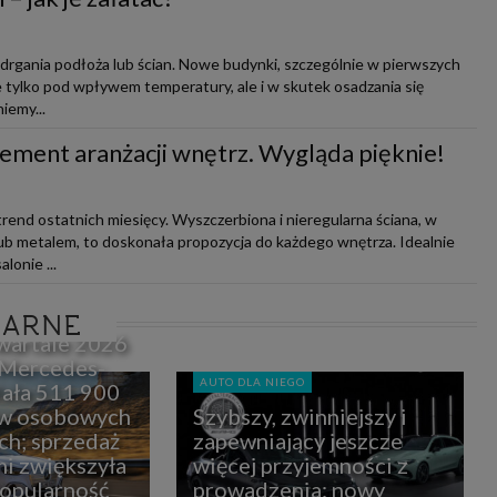
j drgania podłoża lub ścian. Nowe budynki, szczególnie w pierwszych
nie tylko pod wpływem temperatury, ale i w skutek osadzania się
iemy...
lement aranżacji wnętrz. Wygląda pięknie!
trend ostatnich miesięcy. Wyszczerbiona i nieregularna ściana, w
b metalem, to doskonała propozycja do każdego wnętrza. Idealnie
lonie ...
LARNE
wartale 2026
 Mercedes-
AUTO DLA NIEGO
ała 511 900
w osobowych
Szybszy, zwinniejszy i
ch; sprzedaż
zapewniający jeszcze
i zwiększyła
więcej przyjemności z
popularność
prowadzenia: nowy