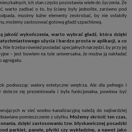
ieszkalnych, ich stan często pozostawia wiele do życzenia. Ze
, warto zadbać o to, by ściany były jednolite, zarówno pod
i odpada, musimy luźne elementy zeskrobać, by nie osłabiły
emu, możemy zastosować gotową gładź szpachlową.
ą jakość wykończenia, warto wybrać gładź, która dzięki
natychmiastowego użycia i bardzo prosta w aplikacji, a co
.
Nie trzeba również posiadać specjalnych narzędzi, by przy jej
ne – jest bowiem na tyle uniwersalna, że można ją nakładać
o agregatu.
ok podnosząc walory estetyczne wnętrza. Ale dla pełnego i
 dobrze się prezentowała i była funkcjonalna, powinna być
rujących w sieć wodno-kanalizacyjną należą do najbardziej
dnawiane pomieszczenie z użytku.
Możemy skrócić ten czas,
onania, dzięki zastosowaniu tzw. błyskawicznej posadzki
d parkiet, panele, płytki czy wykładzinę, a nawet jako