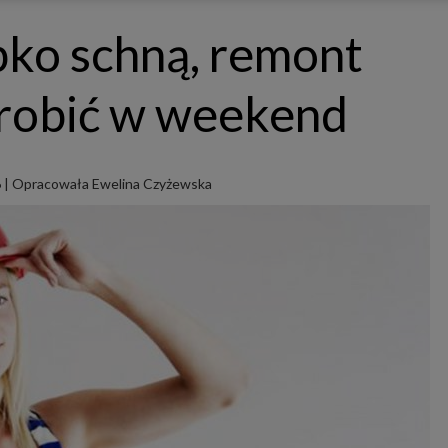
ępnianych przez siebie usług internetowych przetwarzają Twoje dane we własnych 
tingowych w oparciu o prawnie uzasadniony, wspólny interes podmiotów Grupy SAGIER. Przetwa
ybko schną, remont
nie wymaga dodatkowej zgody z Twojej strony, ale możesz mu się w każdej chwili sprzeciwić. O 
ujesz inaczej, dokonując stosownych zmian ustawień w Twojej przeglądarce, podmioty z Grupy
ównież instalować na Twoich urządzeniach pliki cookies i podobne oraz odczytywać informacje z
. Bliższe informacje o cookies znajdziesz w akapicie „Cookies” pod koniec tej informacji.
robić w weekend
istrator danych osobowych
stratorami Twoich danych są podmioty z Grupy SAGIER czyli podmioty z grupy kapitałowej SA
 skład wchodzą Sagier Sp. z o.o. ul. Cegielniana 18c/3, 35-310 Rzeszów oraz Podmioty Zależne. Pon
le obowiązującego prawa, administratorami Twoich danych w ramach poszczególnych Usług mo
ż Zaufani Partnerzy, w tym klienci.
6
|
Opracowała Ewelina Czyżewska
IOTY ZALEŻNE:
/www.biznesistyl.pl/
/poradnikbudowlany.eu/
//modnieizdrowo.pl/
/www.sagier.pl/
 wyrazisz zgodę, o którą wyżej prosimy, administratorami Twoich danych osobowych będą tak
i Partnerzy. Listę Zaufanych Partnerów możesz sprawdzić w każdym momencie na stronie naszej
p
ności
i tam też zmodyfikować lub cofnąć swoje zgody.
awa i cel przetwarzania
dane przetwarzamy w następujących celach:
li zawieramy z Tobą umowę o realizację danej usługi (np. usługi zapewniającej Ci możliwość zapozna
ym z naszych serwisów w oparciu o treść regulaminu tego serwisu), to możemy przetwarzać Twoje