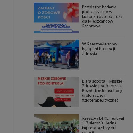
Bezpłatne badania
awniona
profilaktyczne w
 wygody
kierunku osteoporozy
omocji
dla Mieszkańców
tronach
Rzeszowa
. Takie
ch. Aby
 i ich
W Rzeszowie znów
 przez
będą Dni Promocji
pozbawi
Zdrowia
owolnym
ielenia
godę, w
 okres
Biała sobota – Męskie
ku, gdy
Zdrowie pod kontrolą.
 Ciebie
Bezpłatne konsultacje
urologiczne i
fizjoterapeutyczne!
encjom
danych
łasnych
Rzeszów BIKE Festival
1-3 sierpnia. Jedna
impreza, aż trzy dni
age do
emocji