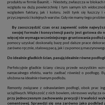
produktu w firmie Baumit. – Niestety, zwłaszcza w blokach m
względu na dużą powierzchnię i tym samym ich widoczność
względem faktury, jak i koloru. Jeśli tynk się łuszczy 
przyczepności kolejnych warstw. Gdy nie mamy tego probl
By zaoszczędzić czas oraz zapewnić sobie najwyższ
swojej formule i konsystencji pasty jest gotowa do 
więcej nie wymaga wcześniejszego gruntowania podłoża
pomocy uzyskać doskonałą bazę pod dalsze prace dekoracyj
zarówno ręcznie, stalową pacą, jak i za pomocą maszynoweg
Do idealnie gładkich ścian, pasują idealnie równe podłogi
Perfekcyjnie gładkie ściany cieszą przede wszystkim wzr
namacalnego efektu, warto zadbać również o podłogę. By
ułożona na idealnie równym podłożu.
Remonty związane z odnawianiem podłogi, obok prac inge
uciążliwych. Większość z nich bowiem, okresowo wyłącza o
przy jednoczesnym zachowaniu precyzji i trwałości wyk
cementowej. Sprawdzi się ona zarówno jako podkład po