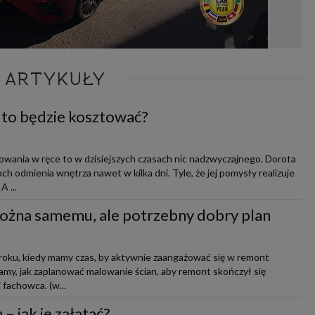
 ARTYKUŁY
e to będzie kosztować?
owania w ręce to w dzisiejszych czasach nic nadzwyczajnego. Dorota
 odmienia wnętrza nawet w kilka dni. Tyle, że jej pomysły realizuje
 ...
ożna samemu, ale potrzebny dobry plan
 roku, kiedy mamy czas, by aktywnie zaangażować się w remont
my, jak zaplanować malowanie ścian, aby remont skończył się
i fachowca. (w...
 – jak je załatać?