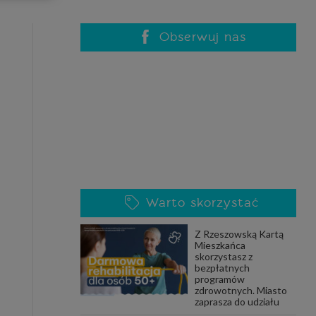
celach
rzanie
ile nie
Obserwuj nas
 SAGIER
 takich
GIER, w
adto, w
gą być
Warto skorzystać
że nasi
Z Rzeszowską Kartą
olityki
Mieszkańca
skorzystasz z
bezpłatnych
programów
zdrowotnych. Miasto
nia się
zaprasza do udziału
 dane w