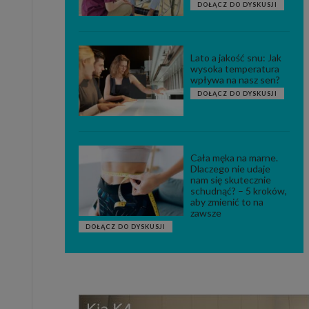
DOŁĄCZ DO DYSKUSJI
Lato a jakość snu: Jak
wysoka temperatura
wpływa na nasz sen?
DOŁĄCZ DO DYSKUSJI
Cała męka na marne.
Dlaczego nie udaje
nam się skutecznie
schudnąć? – 5 kroków,
aby zmienić to na
zawsze
DOŁĄCZ DO DYSKUSJI