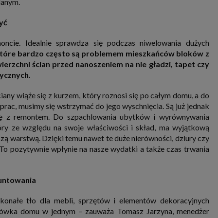
lanym.
nia i przetwarzania danych osobowych w celu personalizowania treści i reklam oraz analizowania r
ch, aplikacjach i w Internecie. W ten sposób technologię tę wykorzystują również podmioty 
 oraz nasi Zaufani Partnerzy, którzy także chcą dopasowywać reklamy do Twoich preferencji. Coo
yć
nformatyczne zapisywane w plikach i przechowywane na Twoim urządzeniu końcowym (tj. twój ko
, smartphone itp.), które przeglądarka wysyła do serwera przy każdorazowym wejściu na stronę
enia, podczas gdy odwiedzasz strony w Internecie. Szczegółową informację na temat plików cooki
ncie. Idealnie sprawdza się podczas niwelowania dużych
jonowania znajdziesz
pod tym linkiem
. Pod tym linkiem znajdziesz także informację o tym jak 
 które bardzo często są problemem mieszkańców bloków z
enia przeglądarki, aby ograniczyć lub wyłączyć funkcjonowanie plików cookies itp. oraz jak usuną
z Twojego urządzenia.
ierzchni ścian przed nanoszeniem na nie gładzi, tapet czy
 uprawnienia
rycznych.
ugują Ci następujące uprawnienia wobec Twoich danych i ich przetwarzania przez nas, inne pod
SAGIER i Zaufanych Partnerów:
ciany wiąże się z kurzem, który roznosi się po całym domu, a do
li udzieliłeś zgody na przetwarzanie danych możesz ją w każdej chwili wycofać (cofnięcie zgody ocz
prac, musimy się wstrzymać do jego wyschnięcia. Są już jednak
hyli zgodności z prawem przetwarzania już dokonanego na jej podstawie);
ię z remontem. Do szpachlowania ubytków i wyrównywania
sz również prawo żądania dostępu do Twoich danych osobowych, ich sprostowania, usunięc
óry ze względu na swoje właściwości i skład, ma wyjątkową
czenia przetwarzania, prawo do przeniesienia danych, wyrażenia sprzeciwu wobec przetwarzania
ą warstwą. Dzięki temu nawet te duże nierówności, dziury czy
rawo do wniesienia skargi do organu nadzorczego, którym w Polsce jest Prezes Urzędu Ochrony
wych.
Pod tym adresem
znajdziesz dodatkowe informacje dotyczące przetwarzania danych i 
To pozytywnie wpłynie na nasze wydatki a także czas trwania
nień.
runtowania
oskonałe tło dla mebli, sprzętów i elementów dekoracyjnych
ytówka domu w jednym – zauważa Tomasz Jarzyna, menedżer