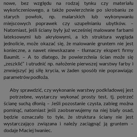
nowe, bez względu na rodzaj tynku czy materiału
które przeglądarka wysyła do serwera przy każdorazowym wejściu na
stronę z tego urządzenia, podczas gdy odwiedzasz strony w Internecie.
wykończeniowego, a także powierzchnie po skrobaniu ze
Szczegółową informację na temat plików cookie i ich funkcjonowania
starych powłok, np. malarskich lub wykonywaniu
znajdziesz
pod tym linkiem
. Pod tym linkiem znajdziesz także informację
o tym jak zmienić ustawienia przeglądarki, aby ograniczyć lub wyłączyć
miejscowych poprawek czy uzupełnianiu ubytków. –
funkcjonowanie plików cookies itp. oraz jak usunąć takie pliki z Twojego
Natomiast, jeśli ściany były już wcześniej malowane farbami
urządzenia.
lateksowymi lub akrylowymi, a ich struktura wygląda
Twoje uprawnienia
jednolicie, może okazać się, że malowanie gruntem nie jest
Przysługują Ci następujące uprawnienia wobec Twoich danych i ich
konieczne, a nawet niewskazane – tłumaczy ekspert firmy
przetwarzania przez nas, inne podmioty z Grupy SAGIER i Zaufanych
Partnerów:
Baumit. – A to dlatego, że powierzchnia ścian może się
1. Jeśli udzieliłeś zgody na przetwarzanie danych możesz ją w każdej
„zeszklić” i utrudnić np. nałożenie pierwszej warstwy farby i
chwili wycofać (cofnięcie zgody oczywiście nie uchyli zgodności z prawem
zmniejszyć jej siłę krycia, w żaden sposób nie poprawiając
przetwarzania już dokonanego na jej podstawie);
parametrów podłoża.
2. Masz również prawo żądania dostępu do Twoich danych osobowych, ich
sprostowania, usunięcia lub ograniczenia przetwarzania, prawo do
przeniesienia danych, wyrażenia sprzeciwu wobec przetwarzania danych
Aby sprawdzić, czy wykonanie warstwy podkładowej jest
oraz prawo do wniesienia skargi do organu nadzorczego, którym w Polsce
potrzebne, wystarczy wykonać prosty test, tj. potrzeć
jest Prezes Urzędu Ochrony Danych Osobowych.
Pod tym adresem
znajdziesz dodatkowe informacje dotyczące przetwarzania danych i
ścianę suchą dłonią – Jeśli pozostanie czysta, zabieg można
Twoich uprawnień.
pominąć, natomiast jeśli zaobserwujemy na niej biały osad,
będzie oznaczało to tyle, że struktura ściany nie jest
wystarczająco związana i należy zaciągnąć ją gruntem –
dodaje Maciej Iwaniec.