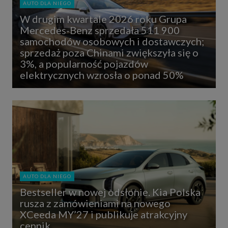
AUTO DLA NIEGO
W drugim kwartale 2026 roku Grupa
Mercedes-Benz sprzedała 511 900
samochodów osobowych i dostawczych;
sprzedaż poza Chinami zwiększyła się o
3%, a popularność pojazdów
elektrycznych wzrosła o ponad 50%
AUTO DLA NIEGO
Bestseller w nowej odsłonie. Kia Polska
rusza z zamówieniami na nowego
XCeeda MY’27 i publikuje atrakcyjny
cennik