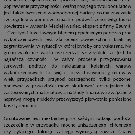
internetowymi. Udzielenie takiej zgody jest dobrowolne, nie musisz jej
poprawienie przyczepności. Ważną rolą tego typu podkładów
udzielać, nie pozbawi Cię to dostępu do naszych usług. Masz również
jest także tworzenie wodoodpornej bariery, co ma znaczenie
możliwość ograniczenia zakresu lub zmiany zgody w dowolnym
momencie.
szczególnie w pomieszczeniach o podwyższonej wilgotności
Twoje dane przetwarzane będą do czasu istnienia podstawy do ich
powietrza – wyjasnia Maciej Iwaniec, ekspert z firmy Baumit.
przetwarzania, czyli w przypadku udzielenia zgody do momentu jej
– Częstym i kosztownym błędem popełnianym podczas prac
cofnięcia, ograniczenia lub innych działań z Twojej strony ograniczających
tę zgodę, w przypadku niezbędności danych do wykonania umowy, przez
wykończeniowych jest zła ocena powierzchni i brak jej
czas jej wykonywania i ewentualnie okres przedawnienia roszczeń z niej
zagruntowania, w sytuacji w której byłoby ono wskazane. Na
(zwykle nie więcej niż 3 lata, a maksymalnie 10 lat), a w przypadku, gdy
gruntowaniu nie warto oszczędzać szczególnie, że jest to
podstawą przetwarzania danych jest uzasadniony interes administratora,
do czasu zgłoszenia przez Ciebie skutecznego sprzeciwu.
najtańsza czynność w całym procesie przygotowania
Przekazywanie danych
surowych podłoży do nakładania kolejnych warstw
Administratorzy danych mogą powierzać Twoje dane podwykonawcom IT,
wykończeniowych. Co więcej, niezastosowanie gruntów w
księgowym, agencjom marketingowym etc. Zrobią to jedynie na
wielu przypadkach przynosi oszczędności tylko pozorne,
podstawie umowy o powierzenie przetwarzania danych zobowiązującej
taki podmiot do odpowiedniego zabezpieczenia danych i niekorzystania z
ponieważ w przyszłości może skutkować odspajaniem się
nich do własnych celów.
zastosowanych materiałów, a nakłady finansowe związane z
Cookies
naprawą mogą niekiedy przewyższyć pierwotnie poniesione
Na naszych stronach używamy znaczników internetowych takich jak pliki
koszty remontu.
np. cookie lub local storage do zbierania i przetwarzania danych
osobowych w celu personalizowania treści i reklam oraz analizowania
ruchu na stronach, aplikacjach i w Internecie. W ten sposób technologię tę
Gruntowanie jest niezbędne przy każdym rodzaju podłoża,
wykorzystują również podmioty z Grupy SAGIER oraz nasi Zaufani
szczególnie w przypadku mocno zniszczonego, chłonnego
Partnerzy, którzy także chcą dopasowywać reklamy do Twoich preferencji.
Cookies to dane informatyczne zapisywane w plikach i przechowywane na
czy pylącego. Takiego zabiegu wymagają zawsze ściany
Twoim urządzeniu końcowym (tj. twój komputer, tablet, smartphone itp.),