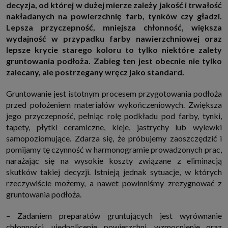
decyzja, od której w dużej mierze zależy jakość i trwałość
http://www.sagier.pl/
nakładanych na powierzchnię farb, tynków czy gładzi.
Jeżeli wyrazisz zgodę, o którą wyżej prosimy, administratorami Twoich
Lepsza przyczepność, mniejsza chłonność, większa
danych osobowych będą także nasi Zaufani Partnerzy. Listę Zaufanych
Partnerów możesz sprawdzić w każdym momencie na stronie naszej
wydajność w przypadku farby nawierzchniowej oraz
polityki prywatności
i tam też zmodyfikować lub cofnąć swoje zgody.
lepsze krycie starego koloru to tylko niektóre zalety
Podstawa i cel przetwarzania
gruntowania podłoża. Zabieg ten jest obecnie nie tylko
Twoje dane przetwarzamy w następujących celach:
zalecany, ale postrzegany wręcz jako standard.
1. Jeśli zawieramy z Tobą umowę o realizację danej usługi (np. usługi
zapewniającej Ci możliwość zapoznania się z jednym z naszych serwisów
Gruntowanie jest istotnym procesem przygotowania podłoża
w oparciu o treść regulaminu tego serwisu), to możemy przetwarzać
Twoje dane w zakresie niezbędnym do realizacji tej umowy.
przed położeniem materiałów wykończeniowych. Zwiększa
2. Zapewnianie bezpieczeństwa usługi (np. sprawdzenie, czy do Twojego
jego przyczepność, pełniąc rolę podkładu pod farby, tynki,
konta nie loguje się nieuprawniona osoba), dokonanie pomiarów
tapety, płytki ceramiczne, kleje, jastrychy lub wylewki
statystycznych, ulepszanie naszych usług i dopasowanie ich do potrzeb i
samopoziomujące. Zdarza się, że próbujemy zaoszczędzić i
wygody użytkowników (np. personalizowanie treści w usługach), jak
również prowadzenie marketingu i promocji własnych usług (np. jeśli
pomijamy tę czynność w harmonogramie prowadzonych prac,
interesujesz się motoryzacją i oglądasz artykuły w biznesistyl.pl lub na
narażając się na wysokie koszty związane z eliminacją
innych stronach internetowych, to możemy Ci wyświetlić reklamę
dotyczącą artykułu w serwisie biznesistyl.pl/automoto. Takie
skutków takiej decyzji. Istnieją jednak sytuacje, w których
przetwarzanie danych to realizacja naszych prawnie uzasadnionych
rzeczywiście możemy, a nawet powinniśmy zrezygnować z
interesów.
gruntowania podłoża.
3. Za Twoją zgodą usługi marketingowe dostarczą Ci nasi Zaufani
Partnerzy oraz my dla podmiotów trzecich. Aby móc pokazać interesujące
Cię reklamy (np. produktu, którego możesz potrzebować) reklamodawcy i
– Zadaniem preparatów gruntujących jest wyrównanie
ich przedstawiciele chcieliby mieć możliwość przetwarzania Twoich
chłonności, ujednolicenie powierzchni, wzmocnienie oraz
danych związanych z odwiedzanymi przez Ciebie stronami