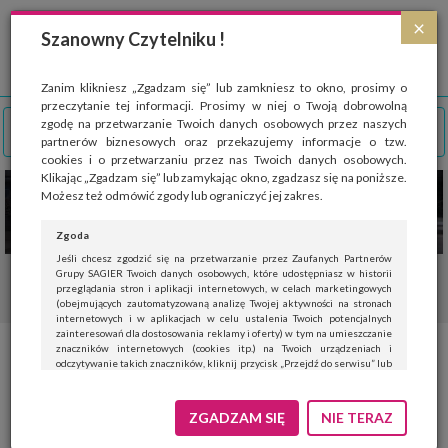
Strona wykorzystuje pliki cookies, które służą głównie do celów statystycznych.
×
Wyrażając zgodę na używanie 'cookies', zezwalasz na zapisanie ich w pamięci
Szanowny Czytelniku !
przeglądarki. Przejdź do
polityki cookies
.
ROZUMIEM
Zanim klikniesz „Zgadzam się” lub zamkniesz to okno, prosimy o
przeczytanie tej informacji. Prosimy w niej o Twoją dobrowolną
zgodę na przetwarzanie Twoich danych osobowych przez naszych
partnerów biznesowych oraz przekazujemy informacje o tzw.
cookies i o przetwarzaniu przez nas Twoich danych osobowych.
Klikając „Zgadzam się” lub zamykając okno, zgadzasz się na poniższe.
Możesz też odmówić zgody lub ograniczyć jej zakres.
Zgoda
Jeśli chcesz zgodzić się na przetwarzanie przez Zaufanych Partnerów
Grupy SAGIER Twoich danych osobowych, które udostępniasz w historii
przeglądania stron i aplikacji internetowych, w celach marketingowych
(obejmujących zautomatyzowaną analizę Twojej aktywności na stronach
internetowych i w aplikacjach w celu ustalenia Twoich potencjalnych
zainteresowań dla dostosowania reklamy i oferty) w tym na umieszczanie
znaczników internetowych (cookies itp.) na Twoich urządzeniach i
Gruntowanie podłoża – kiedy
odczytywanie takich znaczników, kliknij przycisk „Przejdź do serwisu” lub
zamknij to okno.
można je pominąć
Jeśli nie chcesz wyrazić zgody, kliknij „Nie teraz”.
ZGADZAM SIĘ
NIE TERAZ
Wyrażenie zgody jest dobrowolne. Możesz edytować zakres zgody, w tym
wycofać ją całkowicie, przechodząc na naszą stronę
polityki prywatności
.