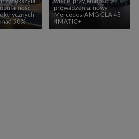
i zwiększyła
więcej przyjemności z
popularność
prowadzenia: nowy
lektrycznych
Mercedes-AMG CLA 45
ponad 50%
4MATIC+