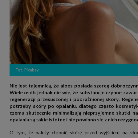
zakres
2. Zap
osoba)
użytk
własny
intern
przetw
3. Za 
móc p
przed
Ciebie
Cię to
momen
Fot. Pixabay
Twoje 
zgody 
przyp
przeda
Nie jest tajemnicą, że aloes posiada szereg dobroczy
podsta
Wiele osób jednak nie wie, że substancje czynne zawart
skutec
regeneracji przesuszonej i podrażnionej skóry. Regen
Przek
potrzeby skóry po opalaniu, dlatego często kosmetyki
Admin
czemu skutecznie minimalizują nieprzyjemne skutki n
marke
zobowi
opalaniu są takie istotne i nie powinno się z nich rezygn
celów.
Cooki
O tym, że należy chronić skórę przed wyjściem na słoń
Na na