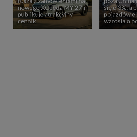
rusza z zamówieniami na
poza Chinam
nowego XCeeda MY’27 i
się o 3%, a 
publikuje atrakcyjny
pojazdów e
cennik
wzrosła o 