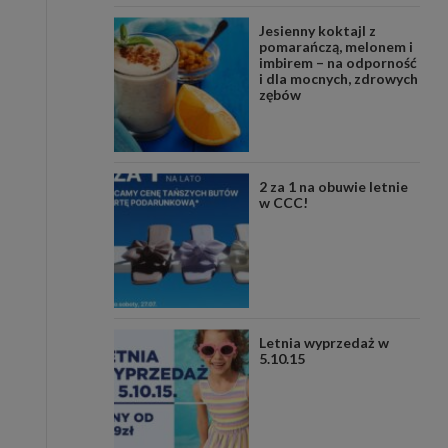
Jesienny koktajl z
pomarańczą, melonem i
imbirem – na odporność
i dla mocnych, zdrowych
zębów
2 za 1 na obuwie letnie
w CCC!
Letnia wyprzedaż w
5.10.15