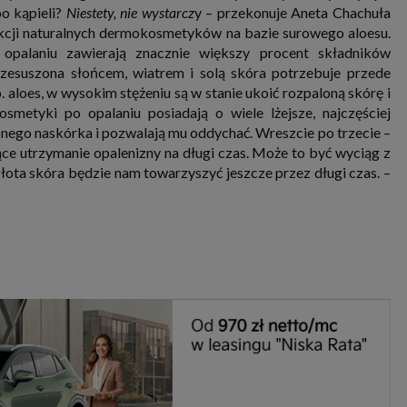
o kąpieli?
Niestety, nie wystarcz
y – przekonuje Aneta Chachuła
dukcji naturalnych dermokosmetyków na bazie surowego aloesu.
opalaniu zawierają znacznie większy procent składników
zesuszona słońcem, wiatrem i solą skóra potrzebuje przede
aloes, w wysokim stężeniu są w stanie ukoić rozpaloną skórę i
osmetyki po opalaniu posiadają o wiele lżejsze, najczęściej
onego naskórka i pozwalają mu oddychać. Wreszcie po trzecie –
ce utrzymanie opalenizny na długi czas. Może to być wyciąg z
złota skóra będzie nam towarzyszyć jeszcze przez długi czas. –