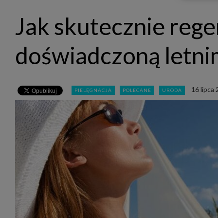
udost
marke
Jak skutecznie reg
takie 
zdecyd
będą r
plików
doświadczoną letni
Admin
Admini
której
świet
równie
16 lipca
PIELĘGNACJA
POLECANE
URODA
PODMI
http:/
http:/
https:
http:/
Jeżeli
Zaufan
prywat
Podst
Twoje 
1. Jeś
z jedn