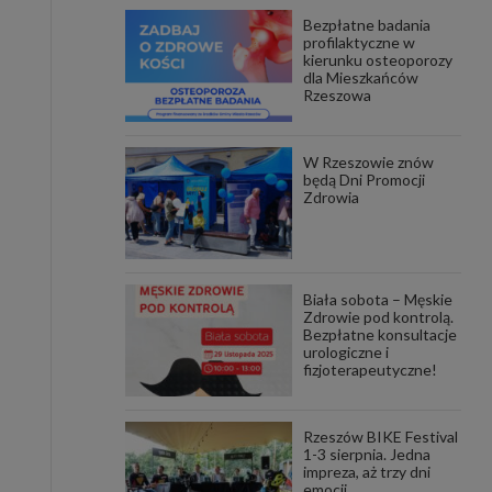
Bezpłatne badania
awniona
profilaktyczne w
 wygody
kierunku osteoporozy
omocji
dla Mieszkańców
tronach
Rzeszowa
. Takie
ch. Aby
 i ich
W Rzeszowie znów
 przez
będą Dni Promocji
pozbawi
Zdrowia
owolnym
ielenia
godę, w
 okres
Biała sobota – Męskie
ku, gdy
Zdrowie pod kontrolą.
 Ciebie
Bezpłatne konsultacje
urologiczne i
fizjoterapeutyczne!
encjom
danych
łasnych
Rzeszów BIKE Festival
1-3 sierpnia. Jedna
impreza, aż trzy dni
age do
emocji