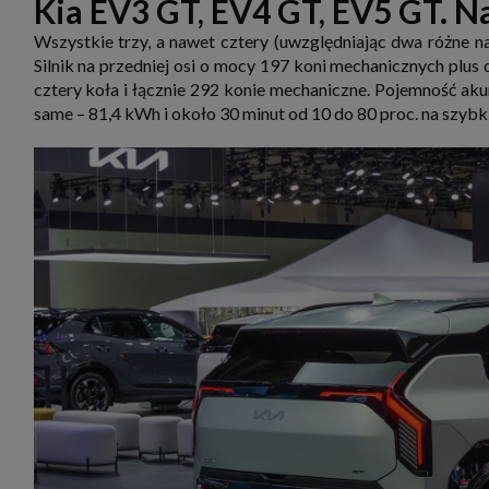
Kia EV3 GT, EV4 GT, EV5 GT. N
Wszystkie trzy, a nawet cztery (uwzględniając dwa różne
Silnik na przedniej osi o mocy 197 koni mechanicznych plu
cztery koła i łącznie 292 konie mechaniczne. Pojemność ak
same – 81,4 kWh i około 30 minut od 10 do 80 proc. na szybk