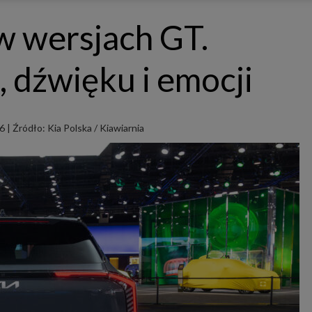
ępnianych przez siebie usług internetowych przetwarzają Twoje dane we własnych 
tingowych w oparciu o prawnie uzasadniony, wspólny interes podmiotów Grupy SAGIER. Przetwa
w wersjach GT.
nie wymaga dodatkowej zgody z Twojej strony, ale możesz mu się w każdej chwili sprzeciwić. O 
ujesz inaczej, dokonując stosownych zmian ustawień w Twojej przeglądarce, podmioty z Grupy
ównież instalować na Twoich urządzeniach pliki cookies i podobne oraz odczytywać informacje z
. Bliższe informacje o cookies znajdziesz w akapicie „Cookies” pod koniec tej informacji.
, dźwięku i emocji
istrator danych osobowych
stratorami Twoich danych są podmioty z Grupy SAGIER czyli podmioty z grupy kapitałowej SA
 skład wchodzą Sagier Sp. z o.o. ul. Cegielniana 18c/3, 35-310 Rzeszów oraz Podmioty Zależne. Pon
le obowiązującego prawa, administratorami Twoich danych w ramach poszczególnych Usług mo
ż Zaufani Partnerzy, w tym klienci.
6
|
Źródło: Kia Polska / Kiawiarnia
IOTY ZALEŻNE:
/www.biznesistyl.pl/
/poradnikbudowlany.eu/
//modnieizdrowo.pl/
/www.sagier.pl/
 wyrazisz zgodę, o którą wyżej prosimy, administratorami Twoich danych osobowych będą tak
i Partnerzy. Listę Zaufanych Partnerów możesz sprawdzić w każdym momencie na stronie naszej
p
ności
i tam też zmodyfikować lub cofnąć swoje zgody.
awa i cel przetwarzania
dane przetwarzamy w następujących celach:
li zawieramy z Tobą umowę o realizację danej usługi (np. usługi zapewniającej Ci możliwość zapozna
ym z naszych serwisów w oparciu o treść regulaminu tego serwisu), to możemy przetwarzać Twoje