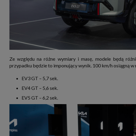
Ze względu na różne wymiary i masę, modele będą różnił
przypadku będzie to imponujący wynik. 100 km/h osiągną w 
EV3 GT – 5,7 sek.
EV4 GT – 5,6 sek.
EV5 GT – 6,2 sek.