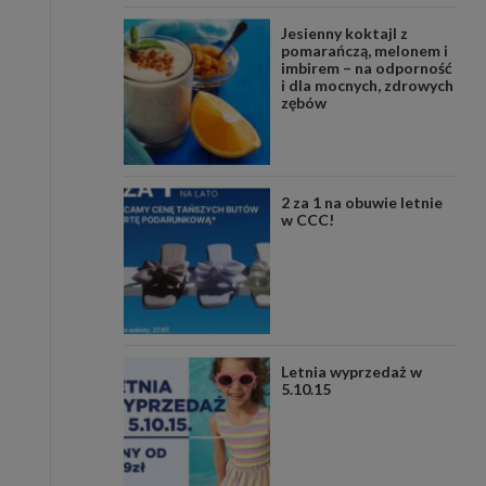
Jesienny koktajl z
pomarańczą, melonem i
imbirem – na odporność
i dla mocnych, zdrowych
zębów
2 za 1 na obuwie letnie
w CCC!
Letnia wyprzedaż w
5.10.15