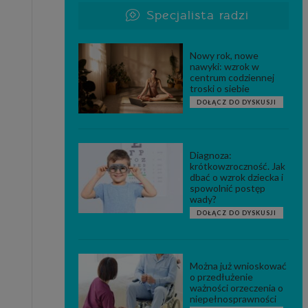
Specjalista radzi
Nowy rok, nowe
nawyki: wzrok w
centrum codziennej
troski o siebie
DOŁĄCZ DO DYSKUSJI
Diagnoza:
krótkowzroczność. Jak
dbać o wzrok dziecka i
spowolnić postęp
wady?
DOŁĄCZ DO DYSKUSJI
Można już wnioskować
o przedłużenie
ważności orzeczenia o
niepełnosprawności