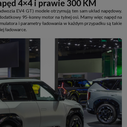
apęd 4×4 i prawie 300 KM
 nadwozia EV4 GT) modele otrzymują ten sam układ napędowy.
s dodatkowy 95-konny motor na tylnej osi. Mamy więc napęd na
umulatora i parametry ładowania w każdym przypadku są takie
iej ładowarce.