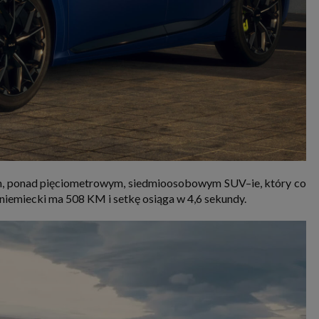
m, ponad pięciometrowym, siedmioosobowym SUV–ie, który co
k niemiecki ma 508 KM i setkę osiąga w 4,6 sekundy.