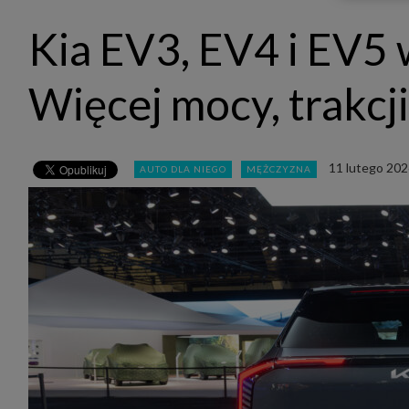
udost
marke
Kia EV3, EV4 i EV5 
takie 
zdecyd
będą r
plików
Więcej mocy, trakcji
Admin
Admini
której
świet
równie
11 lutego 202
AUTO DLA NIEGO
MĘŻCZYZNA
PODMI
http:/
http:/
https:
http:/
Jeżeli
Zaufan
prywat
Podst
Twoje 
1. Jeś
z jedn