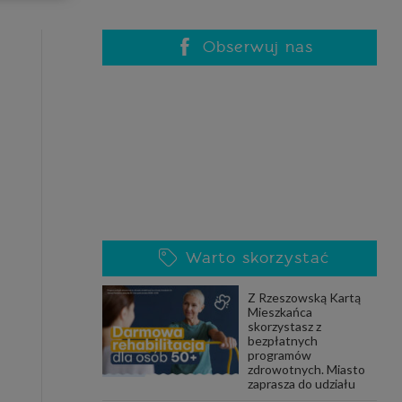
celach
rzanie
ile nie
Obserwuj nas
 SAGIER
 takich
GIER, w
adto, w
gą być
Warto skorzystać
że nasi
Z Rzeszowską Kartą
olityki
Mieszkańca
skorzystasz z
bezpłatnych
programów
zdrowotnych. Miasto
nia się
zaprasza do udziału
 dane w