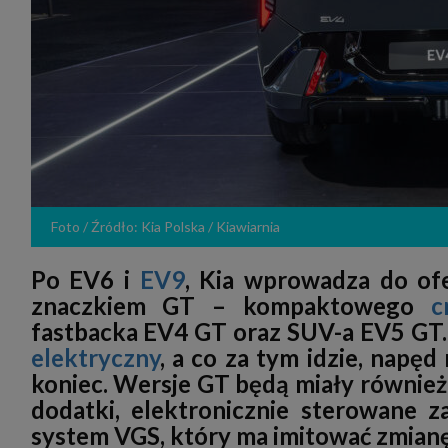
zakres
2. Zap
osoba)
użytk
własny
intern
przetw
3. Za 
móc p
przed
Ciebie
Cię to
momen
Foto / Źródło: Kia Polska / Kiawiarnia
Twoje 
zgody 
przyp
Po EV6 i
EV9
, Kia wprowadza do of
przeda
podsta
znaczkiem GT – kompaktowego
c
skutec
fastbacka EV4 GT oraz SUV-a EV5 GT
Przek
Admin
elektryczny
, a co za tym idzie, napęd
marke
koniec. Wersje GT będą miały również 
zobowi
celów.
dodatki, elektronicznie sterowane 
Cooki
system VGS, który ma imitować zmianę
Na na