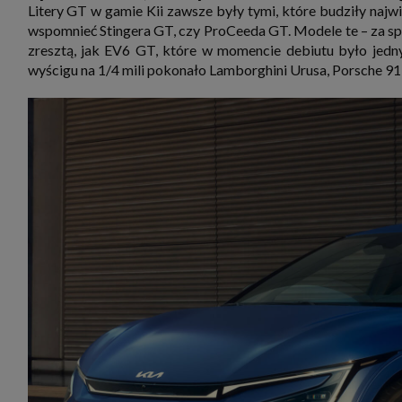
zbiera
Litery GT w gamie Kii zawsze były tymi, które budziły najwi
strona
wspomnieć Stingera GT, czy ProCeeda GT. Modele te – za sp
SAGIER
dane i
zresztą, jak EV6 GT, które w momencie debiutu było jed
tablet
wyścigu na 1/4 mili pokonało Lamborghini Urusa, Porsche 91
urządz
funkc
ustawi
pliki 
Twoje
Przysł
Grupy 
1. Jeś
nie uc
2. Ma
ograni
oraz p
Osobo
upraw