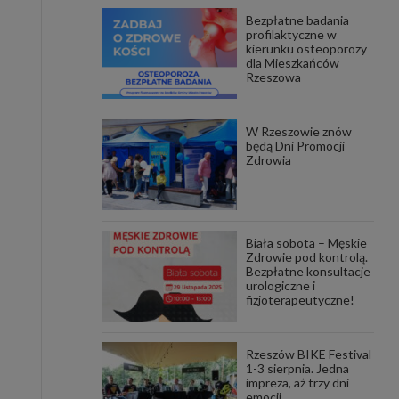
Bezpłatne badania
awniona
profilaktyczne w
 wygody
kierunku osteoporozy
omocji
dla Mieszkańców
tronach
Rzeszowa
. Takie
ch. Aby
 i ich
W Rzeszowie znów
 przez
będą Dni Promocji
pozbawi
Zdrowia
owolnym
ielenia
godę, w
 okres
Biała sobota – Męskie
ku, gdy
Zdrowie pod kontrolą.
 Ciebie
Bezpłatne konsultacje
urologiczne i
fizjoterapeutyczne!
encjom
danych
łasnych
Rzeszów BIKE Festival
1-3 sierpnia. Jedna
impreza, aż trzy dni
age do
emocji