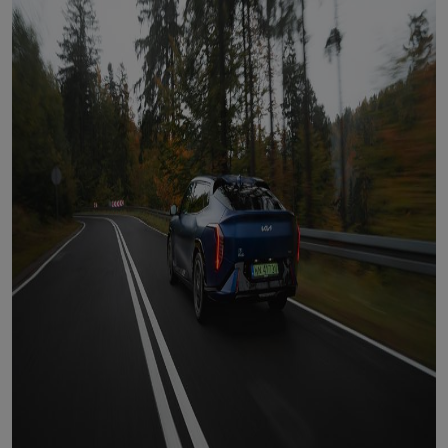
internetowymi. Udzielenie takiej zgody jest dobrowolne, nie musisz jej
udzielać, nie pozbawi Cię to dostępu do naszych usług. Masz również
możliwość ograniczenia zakresu lub zmiany zgody w dowolnym
momencie.
Twoje dane przetwarzane będą do czasu istnienia podstawy do ich
przetwarzania, czyli w przypadku udzielenia zgody do momentu jej
cofnięcia, ograniczenia lub innych działań z Twojej strony ograniczających
tę zgodę, w przypadku niezbędności danych do wykonania umowy, przez
czas jej wykonywania i ewentualnie okres przedawnienia roszczeń z niej
(zwykle nie więcej niż 3 lata, a maksymalnie 10 lat), a w przypadku, gdy
podstawą przetwarzania danych jest uzasadniony interes administratora,
do czasu zgłoszenia przez Ciebie skutecznego sprzeciwu.
Przekazywanie danych
Administratorzy danych mogą powierzać Twoje dane podwykonawcom IT,
księgowym, agencjom marketingowym etc. Zrobią to jedynie na
podstawie umowy o powierzenie przetwarzania danych zobowiązującej
taki podmiot do odpowiedniego zabezpieczenia danych i niekorzystania z
nich do własnych celów.
Cookies
Na naszych stronach używamy znaczników internetowych takich jak pliki
np. cookie lub local storage do zbierania i przetwarzania danych
osobowych w celu personalizowania treści i reklam oraz analizowania
ruchu na stronach, aplikacjach i w Internecie. W ten sposób technologię tę
wykorzystują również podmioty z Grupy SAGIER oraz nasi Zaufani
Partnerzy, którzy także chcą dopasowywać reklamy do Twoich preferencji.
Cookies to dane informatyczne zapisywane w plikach i przechowywane na
Twoim urządzeniu końcowym (tj. twój komputer, tablet, smartphone itp.),