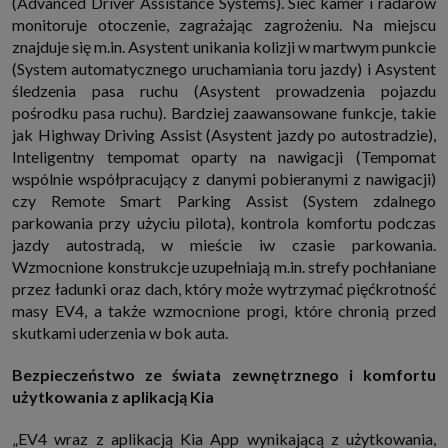
(Advanced Driver Assistance Systems). Sieć kamer i radarów
monitoruje otoczenie, zagrażając zagrożeniu. Na miejscu
znajduje się m.in. Asystent unikania kolizji w martwym punkcie
(System automatycznego uruchamiania toru jazdy) i Asystent
śledzenia pasa ruchu (Asystent prowadzenia pojazdu
pośrodku pasa ruchu). Bardziej zaawansowane funkcje, takie
jak Highway Driving Assist (Asystent jazdy po autostradzie),
Inteligentny tempomat oparty na nawigacji (Tempomat
wspólnie współpracujący z danymi pobieranymi z nawigacji)
czy Remote Smart Parking Assist (System zdalnego
parkowania przy użyciu pilota), kontrola komfortu podczas
jazdy autostradą, w mieście iw czasie parkowania.
Wzmocnione konstrukcje uzupełniają m.in. strefy pochłaniane
przez ładunki oraz dach, który może wytrzymać pięćkrotność
masy EV4, a także wzmocnione progi, które chronią przed
skutkami uderzenia w bok auta.
Bezpieczeństwo ze świata zewnętrznego i komfortu
użytkowania z aplikacją Kia
„EV4 wraz z aplikacją Kia App wynikającą z użytkowania,