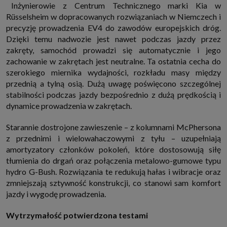
Inżynierowie z Centrum Technicznego marki Kia w
Rüsselsheim w dopracowanych rozwiązaniach w Niemczech i
precyzję prowadzenia EV4 do zawodów europejskich dróg.
Dzięki temu nadwozie jest nawet podczas jazdy przez
zakręty, samochód prowadzi się automatycznie i jego
zachowanie w zakrętach jest neutralne. Ta ostatnia cecha do
szerokiego miernika wydajności, rozkładu masy między
przednią a tylną osią. Dużą uwagę poświęcono szczególnej
stabilności podczas jazdy bezpośrednio z dużą prędkością i
dynamice prowadzenia w zakrętach.
Starannie dostrojone zawieszenie – z kolumnami McPhersona
z przednimi i wielowahaczowymi z tyłu – uzupełniają
amortyzatory członków pokoleń, które dostosowują siłę
tłumienia do drgań oraz połączenia metalowo-gumowe typu
hydro G-Bush. Rozwiązania te redukują hałas i wibracje oraz
zmniejszają sztywność konstrukcji, co stanowi sam komfort
jazdy i wygodę prowadzenia.
Wytrzymałość potwierdzona testami