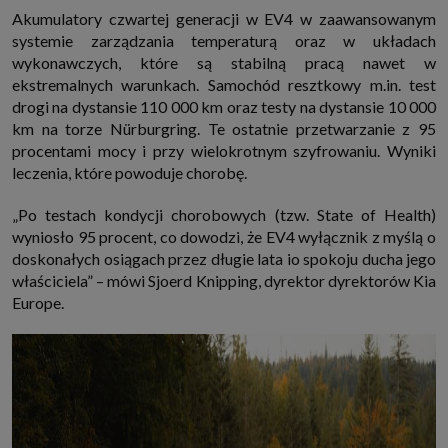
Akumulatory czwartej generacji w EV4 w zaawansowanym
systemie zarządzania temperaturą oraz w układach
wykonawczych, które są stabilną pracą nawet w
ekstremalnych warunkach. Samochód resztkowy m.in. test
drogi na dystansie 110 000 km oraz testy na dystansie 10 000
km na torze Nürburgring. Te ostatnie przetwarzanie z 95
procentami mocy i przy wielokrotnym szyfrowaniu. Wyniki
leczenia, które powoduje chorobę.
„Po testach kondycji chorobowych (tzw. State of Health)
wyniosło 95 procent, co dowodzi, że EV4 wyłącznik z myślą o
doskonałych osiągach przez długie lata io spokoju ducha jego
właściciela” – mówi Sjoerd Knipping, dyrektor dyrektorów Kia
Europe.