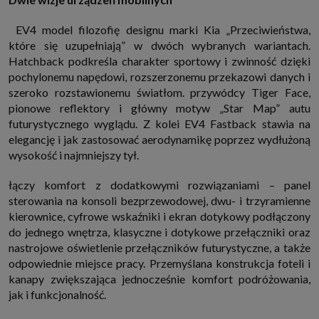
EV4 model filozofię designu marki Kia „Przeciwieństwa,
które się uzupełniają” w dwóch wybranych wariantach.
Hatchback podkreśla charakter sportowy i zwinność dzięki
pochylonemu napędowi, rozszerzonemu przekazowi danych i
szeroko rozstawionemu światłom. przywódcy Tiger Face,
pionowe reflektory i główny motyw „Star Map” autu
futurystycznego wyglądu. Z kolei EV4 Fastback stawia na
elegancję i jak zastosować aerodynamikę poprzez wydłużoną
wysokość i najmniejszy tył.
łączy komfort z dodatkowymi rozwiązaniami – panel
sterowania na konsoli bezprzewodowej, dwu- i trzyramienne
kierownice, cyfrowe wskaźniki i ekran dotykowy podłączony
do jednego wnętrza, klasyczne i dotykowe przełączniki oraz
nastrojowe oświetlenie przełączników futurystyczne, a także
odpowiednie miejsce pracy. Przemyślana konstrukcja foteli i
kanapy zwiększająca jednocześnie komfort podróżowania,
jak i funkcjonalność.