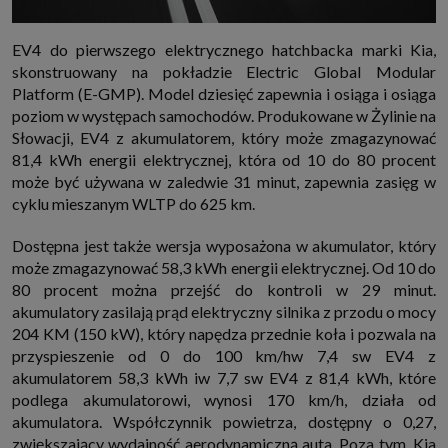
które przeglądarka wysyła do serwera przy każdorazowym wejściu na
stronę z tego urządzenia, podczas gdy odwiedzasz strony w Internecie.
Szczegółową informację na temat plików cookie i ich funkcjonowania
EV4 do pierwszego elektrycznego hatchbacka marki Kia,
znajdziesz
pod tym linkiem
. Pod tym linkiem znajdziesz także informację
skonstruowany na pokładzie Electric Global Modular
o tym jak zmienić ustawienia przeglądarki, aby ograniczyć lub wyłączyć
funkcjonowanie plików cookies itp. oraz jak usunąć takie pliki z Twojego
Platform (E-GMP). Model dziesięć zapewnia i osiąga i osiąga
urządzenia.
poziom w występach samochodów. Produkowane w Żylinie na
Twoje uprawnienia
Słowacji, EV4 z akumulatorem, który może zmagazynować
Przysługują Ci następujące uprawnienia wobec Twoich danych i ich
81,4 kWh energii elektrycznej, która od 10 do 80 procent
przetwarzania przez nas, inne podmioty z Grupy SAGIER i Zaufanych
Partnerów:
może być używana w zaledwie 31 minut, zapewnia zasięg w
cyklu mieszanym WLTP do 625 km.
1. Jeśli udzieliłeś zgody na przetwarzanie danych możesz ją w każdej
chwili wycofać (cofnięcie zgody oczywiście nie uchyli zgodności z prawem
przetwarzania już dokonanego na jej podstawie);
Dostępna jest także wersja wyposażona w akumulator, który
2. Masz również prawo żądania dostępu do Twoich danych osobowych, ich
może zmagazynować 58,3 kWh energii elektrycznej. Od 10 do
sprostowania, usunięcia lub ograniczenia przetwarzania, prawo do
80 procent można przejść do kontroli w 29 minut.
przeniesienia danych, wyrażenia sprzeciwu wobec przetwarzania danych
oraz prawo do wniesienia skargi do organu nadzorczego, którym w Polsce
akumulatory zasilają prąd elektryczny silnika z przodu o mocy
jest Prezes Urzędu Ochrony Danych Osobowych.
Pod tym adresem
204 KM (150 kW), który napędza przednie koła i pozwala na
znajdziesz dodatkowe informacje dotyczące przetwarzania danych i
Twoich uprawnień.
przyspieszenie od 0 do 100 km/hw 7,4 sw EV4 z
akumulatorem 58,3 kWh iw 7,7 sw EV4 z 81,4 kWh, które
podlega akumulatorowi, wynosi 170 km/h, działa od
akumulatora. Współczynnik powietrza, dostępny o 0,27,
zwiększający wydajność aerodynamiczną auta. Poza tym, Kia