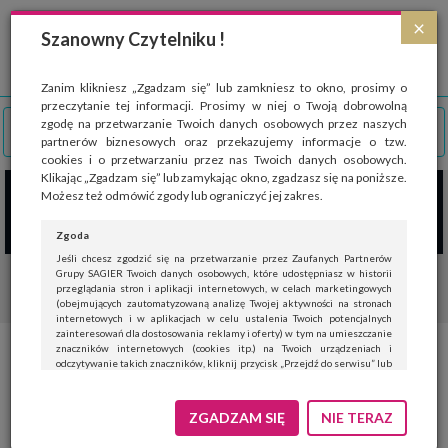
Strona wykorzystuje pliki cookies, które służą głównie do celów statystycznych.
×
Wyrażając zgodę na używanie 'cookies', zezwalasz na zapisanie ich w pamięci
Szanowny Czytelniku !
przeglądarki. Przejdź do
polityki cookies
.
ROZUMIEM
Zanim klikniesz „Zgadzam się” lub zamkniesz to okno, prosimy o
przeczytanie tej informacji. Prosimy w niej o Twoją dobrowolną
zgodę na przetwarzanie Twoich danych osobowych przez naszych
partnerów biznesowych oraz przekazujemy informacje o tzw.
cookies i o przetwarzaniu przez nas Twoich danych osobowych.
Klikając „Zgadzam się” lub zamykając okno, zgadzasz się na poniższe.
Możesz też odmówić zgody lub ograniczyć jej zakres.
Zgoda
Jeśli chcesz zgodzić się na przetwarzanie przez Zaufanych Partnerów
Grupy SAGIER Twoich danych osobowych, które udostępniasz w historii
przeglądania stron i aplikacji internetowych, w celach marketingowych
(obejmujących zautomatyzowaną analizę Twojej aktywności na stronach
internetowych i w aplikacjach w celu ustalenia Twoich potencjalnych
zainteresowań dla dostosowania reklamy i oferty) w tym na umieszczanie
znaczników internetowych (cookies itp.) na Twoich urządzeniach i
Kia EV4 – dostosowana do
odczytywanie takich znaczników, kliknij przycisk „Przejdź do serwisu” lub
zamknij to okno.
potrzeb europejskich
Jeśli nie chcesz wyrazić zgody, kliknij „Nie teraz”.
ZGADZAM SIĘ
NIE TERAZ
kierowców i charakterystyczna
Wyrażenie zgody jest dobrowolne. Możesz edytować zakres zgody, w tym
wycofać ją całkowicie, przechodząc na naszą stronę
polityki prywatności
.