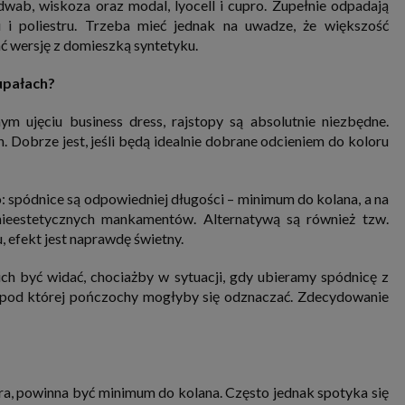
edwab, wiskoza oraz modal, lyocell i cupro. Zupełnie odpadają
u i poliestru. Trzeba mieć jednak na uwadze, że większość
rać wersję z domieszką syntetyku.
upałach?
 ujęciu business dress, rajstopy są absolutnie niezbędne.
 Dobrze jest, jeśli będą idealnie dobrane odcieniem do koloru
o: spódnice są odpowiedniej długości – minimum do kolana, a na
nieestetycznych mankamentów. Alternatywą są również tzw.
, efekt jest naprawdę świetny.
 ich być widać, chociażby w sytuacji, gdy ubieramy spódnicę z
 spod której pończochy mogłyby się odznaczać. Zdecydowanie
ra, powinna być minimum do kolana. Często jednak spotyka się