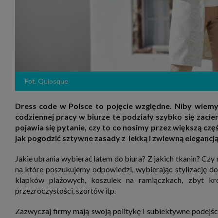
zakres
2. Zap
osoba)
użytk
własny
intern
przetw
3. Za 
móc p
przed
Fot. Quiosque
Ciebie
Cię to
momen
Dress code w Polsce to pojęcie względne. Niby wiemy, 
Twoje 
codziennej pracy w biurze te podziały szybko się zacie
zgody 
przyp
pojawia się pytanie, czy to co nosimy przez większą cz
przeda
jak pogodzić sztywne zasady z lekką i zwiewną elegancj
podsta
skutec
Jakie ubrania wybierać latem do biura? Z jakich tkanin? Czy 
Przek
na które poszukujemy odpowiedzi, wybierając stylizację d
Admin
marke
klapków plażowych, koszulek na ramiączkach, zbyt kró
zobowi
przezroczystości, szortów itp.
celów.
Cooki
Zazwyczaj firmy mają swoją politykę i subiektywne podejś
Na na