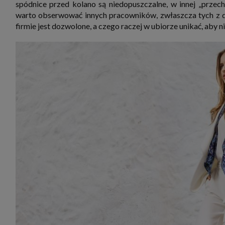
spódnice przed kolano są niedopuszczalne, w innej „przech
zbiera
strona
warto obserwować innych pracowników, zwłaszcza tych z 
SAGIER
firmie jest dozwolone, a czego raczej w ubiorze unikać, aby n
dane i
tablet
urządz
funkc
ustawi
pliki 
Twoje
Przysł
Grupy 
1. Jeś
nie uc
2. Ma
ograni
oraz p
Osobo
upraw