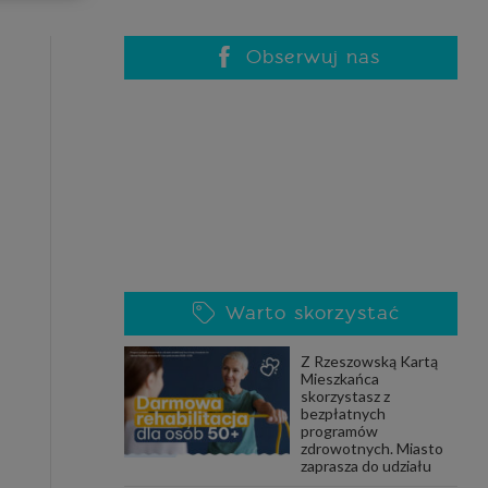
celach
rzanie
ile nie
Obserwuj nas
 SAGIER
 takich
GIER, w
adto, w
gą być
Warto skorzystać
że nasi
Z Rzeszowską Kartą
olityki
Mieszkańca
skorzystasz z
bezpłatnych
programów
zdrowotnych. Miasto
nia się
zaprasza do udziału
 dane w