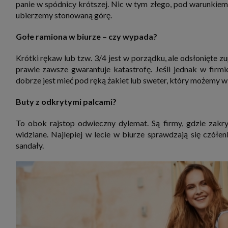
panie w spódnicy krótszej. Nic w tym złego, pod warunkiem, 
ubierzemy stonowaną górę.
Gołe ramiona w biurze – czy wypada?
Krótki rękaw lub tzw. 3/4 jest w porządku, ale odsłonięte z
prawie zawsze gwarantuje katastrofę. Jeśli jednak w firm
dobrze jest mieć pod ręką żakiet lub sweter, który możemy w r
Buty z odkrytymi palcami?
To obok rajstop odwieczny dylemat. Są firmy, gdzie zakry
widziane. Najlepiej w lecie w biurze sprawdzają się czół
sandały.