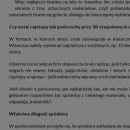
Więc najlepsze tkaniny na lato to bawełna, len, cienki j
ubrania z tzw. sztucznych materiałów, czyli poliamid
naturalnych tkanin się gniecie, dlatego do biura lepiej wybie
Czy nosić rajstopy lub pończochy przy 30-stopniowych 
W firmach, w których dress code obowiązuje w klasycznym
Wówczas należy wybierać najcieńsze z możliwych, np. 10 den.
skóry.
Obecnie coraz więcej firm dopuszcza brak rajstop, jeśli tylk
nogach nie mamy tatuaży, pajączków, siniaków i innych 
rajstopy w sprayu – jeśli nabierzemy wprawy w ich nakładaniu
Jeśli chodzi o pończochy, jak najbardziej tak, ale nie może
głębokim rozporkiem lub spódnicę z cienkiego materiału,
odpadają „kabaretki”.
Właściwa długość spódnicy
W społeczeństwie przyjęło się, że spódnica wkładana do biu