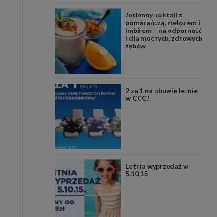
Jesienny koktajl z
pomarańczą, melonem i
imbirem – na odporność
i dla mocnych, zdrowych
zębów
2 za 1 na obuwie letnie
w CCC!
Letnia wyprzedaż w
5.10.15