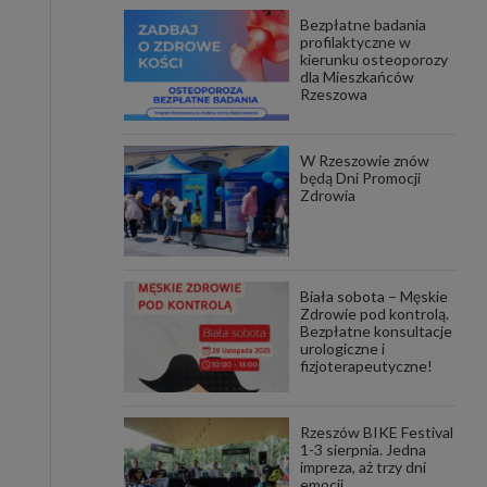
Bezpłatne badania
awniona
profilaktyczne w
 wygody
kierunku osteoporozy
omocji
dla Mieszkańców
tronach
Rzeszowa
. Takie
ch. Aby
 i ich
W Rzeszowie znów
 przez
będą Dni Promocji
pozbawi
Zdrowia
owolnym
ielenia
godę, w
 okres
Biała sobota – Męskie
ku, gdy
Zdrowie pod kontrolą.
 Ciebie
Bezpłatne konsultacje
urologiczne i
fizjoterapeutyczne!
encjom
danych
łasnych
Rzeszów BIKE Festival
1-3 sierpnia. Jedna
impreza, aż trzy dni
age do
emocji