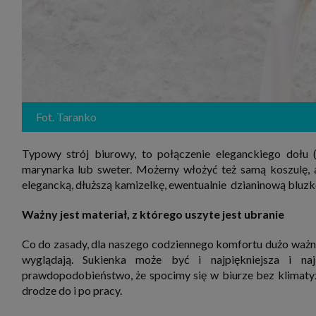
Fot. Taranko
Typowy strój biurowy, to połączenie eleganckiego dołu (
marynarka lub sweter. Możemy włożyć też samą koszulę, a
elegancką, dłuższą kamizelkę, ewentualnie dzianinową bluzkę
Ważny jest materiał, z którego uszyte jest ubranie
Co do zasady, dla naszego codziennego komfortu dużo ważniejs
wyglądają. Sukienka może być i najpiękniejsza i najl
prawdopodobieństwo, że spocimy się w biurze bez klimatyza
drodze do i po pracy.