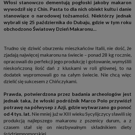
Włosi stanowczo dementują pogłoski jakoby makaron
http://www.sagier.pl/
wywodził się z Chin. Pasta to dla nich obiekt kultu i danie
Jeżeli wyrazisz zgodę, o którą wyżej prosimy, administratorami Twoich
stanowiące o narodowej tożsamości. Niektórzy jednak
danych osobowych będą także nasi Zaufani Partnerzy. Listę Zaufanych
Partnerów możesz sprawdzić w każdym momencie na stronie naszej
wybrali się 25 października do Dubaju, gdzie w tym roku
polityki prywatności
i tam też zmodyfikować lub cofnąć swoje zgody.
obchodzono Światowy Dzień Makaronu…
Podstawa i cel przetwarzania
Twoje dane przetwarzamy w następujących celach:
1. Jeśli zawieramy z Tobą umowę o realizację danej usługi (np. usługi
Trudno się dziwić oburzeniu mieszkańców Italii, nie dość, że
zapewniającej Ci możliwość zapoznania się z jednym z naszych serwisów
zjadają najwięcej makaronu na świecie – ponad 28 kg rocznie,
w oparciu o treść regulaminu tego serwisu), to możemy przetwarzać
Twoje dane w zakresie niezbędnym do realizacji tej umowy.
opracowali do perfekcji jego produkcję i gotowanie, wymyślili
nieskończoną ilość dań z kluskami w roli głównej, to na
2. Zapewnianie bezpieczeństwa usługi (np. sprawdzenie, czy do Twojego
konta nie loguje się nieuprawniona osoba), dokonanie pomiarów
dodatek wypromowali go na całym świecie. Nie chcą więc
statystycznych, ulepszanie naszych usług i dopasowanie ich do potrzeb i
dzielić się sukcesem z Chińczykami.
wygody użytkowników (np. personalizowanie treści w usługach), jak
również prowadzenie marketingu i promocji własnych usług (np. jeśli
interesujesz się motoryzacją i oglądasz artykuły w biznesistyl.pl lub na
Prawda, potwierdzona przez badania archeologów jest
innych stronach internetowych, to możemy Ci wyświetlić reklamę
dotyczącą artykułu w serwisie biznesistyl.pl/automoto. Takie
jednak taka, że włoski podróżnik Marco Polo przywiózł
przetwarzanie danych to realizacja naszych prawnie uzasadnionych
potrawę na półwysep z Azji, gdzie wytwarzano go ponoć
interesów.
od 4 tys. lat.
Nie mniej już w XIII wieku Sycylijczycy sławili się
3. Za Twoją zgodą usługi marketingowe dostarczą Ci nasi Zaufani
produkcją najlepszego makaronu z pszenicy durum, a z
Partnerzy oraz my dla podmiotów trzecich. Aby móc pokazać interesujące
Cię reklamy (np. produktu, którego możesz potrzebować) reklamodawcy i
czasem stał się on niezbywalnym składnikiem diety
ich przedstawiciele chcieliby mieć możliwość przetwarzania Twoich
śródziemnomorskiej.
danych związanych z odwiedzanymi przez Ciebie stronami