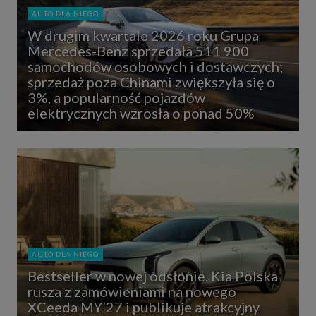
AUTO DLA NIEGO
W drugim kwartale 2026 roku Grupa
Mercedes-Benz sprzedała 511 900
samochodów osobowych i dostawczych;
sprzedaż poza Chinami zwiększyła się o
3%, a popularność pojazdów
elektrycznych wzrosła o ponad 50%
AUTO DLA NIEGO
Bestseller w nowej odsłonie. Kia Polska
rusza z zamówieniami na nowego
XCeeda MY’27 i publikuje atrakcyjny