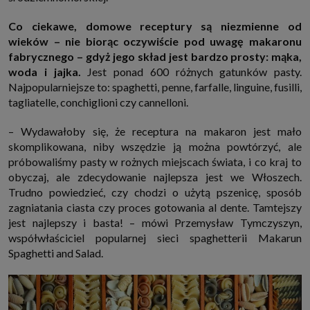
internetowymi. Udzielenie takiej zgody jest dobrowolne, nie musisz jej
udzielać, nie pozbawi Cię to dostępu do naszych usług. Masz również
Co ciekawe, domowe receptury są niezmienne od
możliwość ograniczenia zakresu lub zmiany zgody w dowolnym
wieków – nie biorąc oczywiście pod uwagę makaronu
momencie.
fabrycznego – gdyż jego skład jest bardzo prosty: mąka,
Twoje dane przetwarzane będą do czasu istnienia podstawy do ich
przetwarzania, czyli w przypadku udzielenia zgody do momentu jej
woda i jajka.
Jest ponad 600 różnych gatunków pasty.
cofnięcia, ograniczenia lub innych działań z Twojej strony ograniczających
Najpopularniejsze to: spaghetti, penne, farfalle, linguine, fusilli,
tę zgodę, w przypadku niezbędności danych do wykonania umowy, przez
czas jej wykonywania i ewentualnie okres przedawnienia roszczeń z niej
tagliatelle, conchiglioni czy cannelloni.
(zwykle nie więcej niż 3 lata, a maksymalnie 10 lat), a w przypadku, gdy
podstawą przetwarzania danych jest uzasadniony interes administratora,
– Wydawałoby się, że receptura na makaron jest mało
do czasu zgłoszenia przez Ciebie skutecznego sprzeciwu.
skomplikowana, niby wszędzie ją można powtórzyć, ale
Przekazywanie danych
próbowaliśmy pasty w rożnych miejscach świata, i co kraj to
Administratorzy danych mogą powierzać Twoje dane podwykonawcom IT,
księgowym, agencjom marketingowym etc. Zrobią to jedynie na
obyczaj, ale zdecydowanie najlepsza jest we Włoszech.
podstawie umowy o powierzenie przetwarzania danych zobowiązującej
Trudno powiedzieć, czy chodzi o użytą pszenicę, sposób
taki podmiot do odpowiedniego zabezpieczenia danych i niekorzystania z
nich do własnych celów.
zagniatania ciasta czy proces gotowania al dente. Tamtejszy
Cookies
jest najlepszy i basta! – mówi Przemysław Tymczyszyn,
Na naszych stronach używamy znaczników internetowych takich jak pliki
współwłaściciel popularnej sieci spaghetterii Makarun
np. cookie lub local storage do zbierania i przetwarzania danych
Spaghetti and Salad.
osobowych w celu personalizowania treści i reklam oraz analizowania
ruchu na stronach, aplikacjach i w Internecie. W ten sposób technologię tę
wykorzystują również podmioty z Grupy SAGIER oraz nasi Zaufani
Partnerzy, którzy także chcą dopasowywać reklamy do Twoich preferencji.
Cookies to dane informatyczne zapisywane w plikach i przechowywane na
Twoim urządzeniu końcowym (tj. twój komputer, tablet, smartphone itp.),