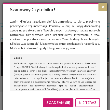
Strona wykorzystuje pliki cookies, które służą głównie do celów statystycznych.
×
Wyrażając zgodę na używanie 'cookies', zezwalasz na zapisanie ich w pamięci
Szanowny Czytelniku !
przeglądarki. Przejdź do
polityki cookies
.
ROZUMIEM
Zanim klikniesz „Zgadzam się” lub zamkniesz to okno, prosimy o
przeczytanie tej informacji. Prosimy w niej o Twoją dobrowolną
zgodę na przetwarzanie Twoich danych osobowych przez naszych
partnerów biznesowych oraz przekazujemy informacje o tzw.
cookies i o przetwarzaniu przez nas Twoich danych osobowych.
Klikając „Zgadzam się” lub zamykając okno, zgadzasz się na poniższe.
Możesz też odmówić zgody lub ograniczyć jej zakres.
Zgoda
Jeśli chcesz zgodzić się na przetwarzanie przez Zaufanych Partnerów
Grupy SAGIER Twoich danych osobowych, które udostępniasz w historii
przeglądania stron i aplikacji internetowych, w celach marketingowych
(obejmujących zautomatyzowaną analizę Twojej aktywności na stronach
internetowych i w aplikacjach w celu ustalenia Twoich potencjalnych
zainteresowań dla dostosowania reklamy i oferty) w tym na umieszczanie
znaczników internetowych (cookies itp.) na Twoich urządzeniach i
odczytywanie takich znaczników, kliknij przycisk „Przejdź do serwisu” lub
zamknij to okno.
Jeśli nie chcesz wyrazić zgody, kliknij „Nie teraz”.
Makaron – obiekt kultu we
ZGADZAM SIĘ
NIE TERAZ
Wyrażenie zgody jest dobrowolne. Możesz edytować zakres zgody, w tym
wycofać ją całkowicie, przechodząc na naszą stronę
polityki prywatności
.