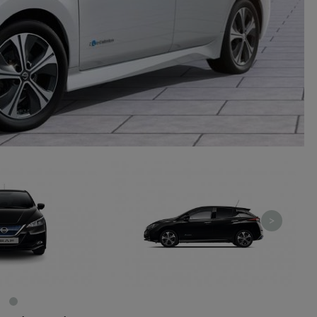
ie niezbędnym do realizacji tej umowy.
ewnianie bezpieczeństwa usługi (np. sprawdzenie, czy do Twojego konta nie loguje się nieupr
, dokonanie pomiarów statystycznych, ulepszanie naszych usług i dopasowanie ich do potrzeb i
owników (np. personalizowanie treści w usługach), jak również prowadzenie marketingu i pr
ch usług (np. jeśli interesujesz się motoryzacją i oglądasz artykuły w biznesistyl.pl lub na innych s
etowych, to możemy Ci wyświetlić reklamę dotyczącą artykułu w serwisie biznesistyl.pl/automoto
arzanie danych to realizacja naszych prawnie uzasadnionych interesów.
Twoją zgodą usługi marketingowe dostarczą Ci nasi Zaufani Partnerzy oraz my dla podmiotów trzeci
okazać interesujące Cię reklamy (np. produktu, którego możesz potrzebować) reklamodawcy
stawiciele chcieliby mieć możliwość przetwarzania Twoich danych związanych z odwiedzanymi
 stronami internetowymi. Udzielenie takiej zgody jest dobrowolne, nie musisz jej udzielać, nie 
 dostępu do naszych usług. Masz również możliwość ograniczenia zakresu lub zmiany zgody w d
cie.
dane przetwarzane będą do czasu istnienia podstawy do ich przetwarzania, czyli w przypadku udz
do momentu jej cofnięcia, ograniczenia lub innych działań z Twojej strony ograniczających tę z
adku niezbędności danych do wykonania umowy, przez czas jej wykonywania i ewentualnie
wnienia roszczeń z niej (zwykle nie więcej niż 3 lata, a maksymalnie 10 lat), a w przypad
wą przetwarzania danych jest uzasadniony interes administratora, do czasu zgłoszenia przez
znego sprzeciwu.
>
azywanie danych
istratorzy danych mogą powierzać Twoje dane podwykonawcom IT, księgowym, ag
tingowym etc. Zrobią to jedynie na podstawie umowy o powierzenie przetwarzania 
ązującej taki podmiot do odpowiedniego zabezpieczenia danych i niekorzystania z nich do w
es
szych stronach używamy znaczników internetowych takich jak pliki np. cookie lub local stor