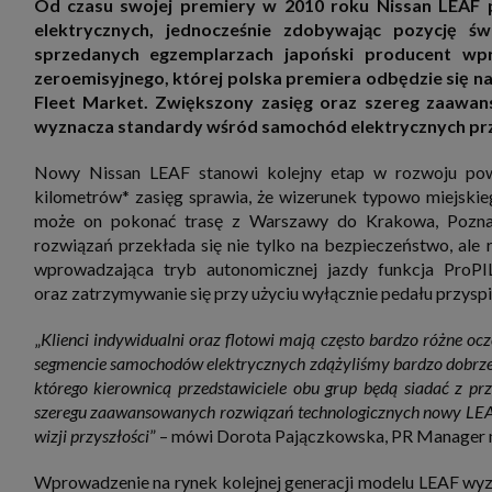
Od czasu swojej premiery w 2010 roku Nissan LEAF
zbiera
strona
elektrycznych, jednocześnie zdobywając pozycję ś
SAGIER
sprzedanych egzemplarzach japoński producent wp
dane i
tablet
zeroemisyjnego, której polska premiera odbędzie się 
urządz
Fleet Market. Zwiększony zasięg oraz szereg zaawans
funkc
wyznacza standardy wśród samochód elektrycznych pr
ustawi
pliki 
Twoje
Nowy Nissan LEAF stanowi kolejny etap w rozwoju pows
Przysł
kilometrów* zasięg sprawia, że wizerunek typowo miejskie
Grupy 
może on pokonać trasę z Warszawy do Krakowa, Pozna
1. Jeś
rozwiązań przekłada się nie tylko na bezpieczeństwo, al
nie uc
wprowadzająca tryb autonomicznej jazdy funkcja ProPIL
2. Ma
oraz zatrzymywanie się przy użyciu wyłącznie pedału przyspi
ograni
oraz p
Osobo
„
Klienci indywidualni oraz flotowi mają często bardzo różne o
upraw
segmencie samochodów elektrycznych zdążyliśmy bardzo dobrze 
którego kierownicą przedstawiciele obu grup będą siadać z p
szeregu zaawansowanych rozwiązań technologicznych nowy LEAF s
wizji przyszłości
” – mówi Dorota Pajączkowska, PR Manager m
Wprowadzenie na rynek kolejnej generacji modelu LEAF wyz