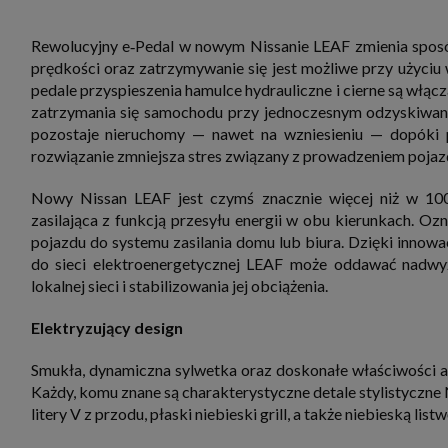
Rewolucyjny e‑Pedal w nowym Nissanie LEAF zmienia sposób
prędkości oraz zatrzymywanie się jest możliwe przy użyciu
pedale przyspieszenia hamulce hydrauliczne i cierne są wł
zatrzymania się samochodu przy jednoczesnym odzyskiwani
pozostaje nieruchomy — nawet na wzniesieniu — dopóki pe
rozwiązanie zmniejsza stres związany z prowadzeniem pojaz
Nowy Nissan LEAF jest czymś znacznie więcej niż w 10
zasilająca z funkcją przesyłu energii w obu kierunkach. Oz
pojazdu do systemu zasilania domu lub biura. Dzięki innowa
do sieci elektroenergetycznej LEAF może oddawać nadwyżk
lokalnej sieci i stabilizowania jej obciążenia.
Elektryzujący design
Smukła, dynamiczna sylwetka oraz doskonałe właściwości ae
Każdy, komu znane są charakterystyczne detale stylistyczne
litery V z przodu, płaski niebieski grill, a także niebieską lis