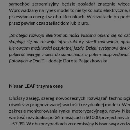
samochód zeroemisyjny będzie posiadał znacznie więce
Wprowadzany na rynek model to nie tylko auto elektryczne, 
przesyłania energii w obu kierunkach. W rezultacie po po
przez pewien czas zasilać dom lub biuro.
„
Strategia rozwoju elektromobilności Nissana opiera się na czt
skupiają się na rozwoju infrastruktury stacji ładowania, o
kierowcom możliwości bezpłatnej jazdy. Dzięki systemowi dwuk
pobierać energię z sieci do samochodu, a potem odsprzedawać 
flotowych w Danii
” – dodaje Dorota Pajączkowska.
Nissan LEAF trzyma cenę
Dłuższy zasięg, szereg nowoczesnych rozwiązań technolog
również w prognozowanej wartości rezydualnej modelu. Wed
zakresie monitorowania rynku motoryzacyjnego, nowy Ni
wartość rezydualna po 36 miesiącach i 60 000 przejechanych 
– 57,3%. W obu przypadkach zeroemisyjny Nissan wyprzedz