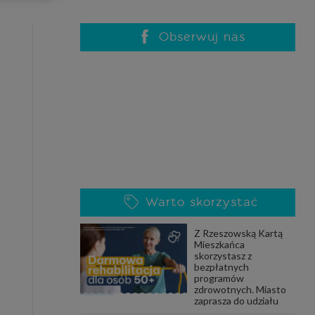
celach
rzanie
ile nie
Obserwuj nas
 SAGIER
 takich
GIER, w
adto, w
gą być
Warto skorzystać
że nasi
Z Rzeszowską Kartą
olityki
Mieszkańca
skorzystasz z
bezpłatnych
programów
zdrowotnych. Miasto
nia się
zaprasza do udziału
 dane w