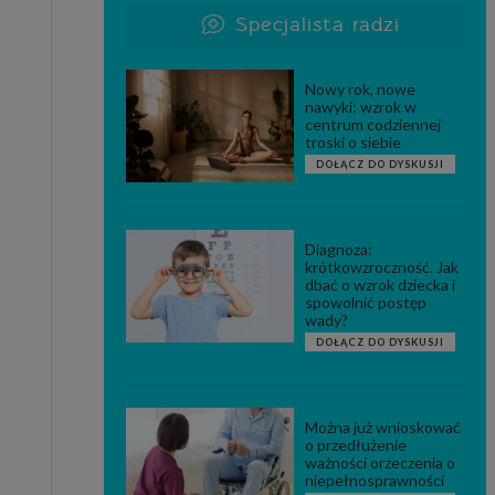
Specjalista radzi
Nowy rok, nowe
nawyki: wzrok w
centrum codziennej
troski o siebie
DOŁĄCZ DO DYSKUSJI
Diagnoza:
krótkowzroczność. Jak
dbać o wzrok dziecka i
spowolnić postęp
wady?
DOŁĄCZ DO DYSKUSJI
Można już wnioskować
o przedłużenie
ważności orzeczenia o
niepełnosprawności