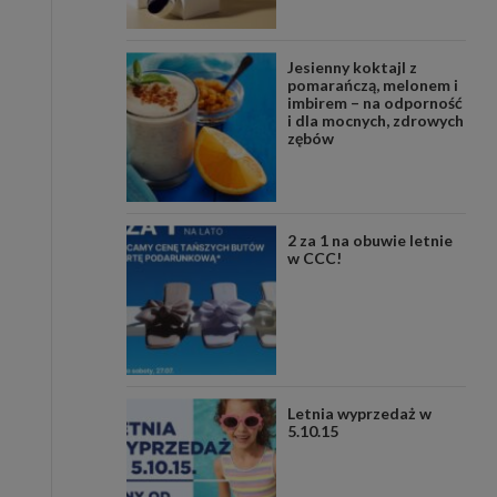
Jesienny koktajl z
pomarańczą, melonem i
imbirem – na odporność
i dla mocnych, zdrowych
zębów
2 za 1 na obuwie letnie
w CCC!
Letnia wyprzedaż w
5.10.15