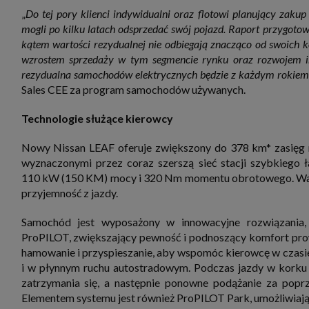
„
Do tej pory klienci indywidualni oraz flotowi planujący zaku
mogli po kilku latach odsprzedać swój pojazd. Raport przygotow
kątem wartości rezydualnej nie odbiegają znacząco od swoich k
wzrostem sprzedaży w tym segmencie rynku oraz rozwojem in
rezydualna samochodów elektrycznych będzie z każdym rokiem
Sales CEE za program samochodów używanych.
Technologie służące kierowcy
Nowy Nissan LEAF oferuje zwiększony do 378 km* zasięg n
wyznaczonymi przez coraz szerszą sieć stacji szybkieg
110 kW (150 KM) mocy i 320 Nm momentu obrotowego. Warto
przyjemność z jazdy.
Samochód jest wyposażony w innowacyjne rozwiązania
ProPILOT, zwiększający pewność i podnoszący komfort pro
hamowanie i przyspieszanie, aby wspomóc kierowcę w czasie
i w płynnym ruchu autostradowym. Podczas jazdy w korku 
zatrzymania się, a następnie ponowne podążanie za popr
Elementem systemu jest również ProPILOT Park, umożliwiają