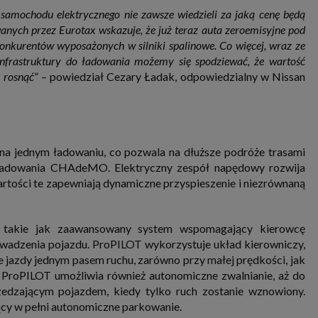
p samochodu elektrycznego nie zawsze wiedzieli za jaką cenę będą
anych przez Eurotax wskazuje, że już teraz auta zeroemisyjne pod
onkurentów wyposażonych w silniki spalinowe. Co więcej, wraz ze
frastruktury do ładowania możemy się spodziewać, że wartość
 rosnąć
” – powiedział Cezary Ładak, odpowiedzialny w Nissan
a jednym ładowaniu, co pozwala na dłuższe podróże trasami
o ładowania CHAdeMO. Elektryczny zespół napędowy rozwija
ści te zapewniają dynamiczne przyspieszenie i niezrównaną
, takie jak zaawansowany system wspomagający kierowcę
wadzenia pojazdu. ProPILOT wykorzystuje układ kierowniczy,
 jazdy jednym pasem ruchu, zarówno przy małej prędkości, jak
ProPILOT umożliwia również autonomiczne zwalnianie, aż do
zedzającym pojazdem, kiedy tylko ruch zostanie wznowiony.
cy w pełni autonomiczne parkowanie.