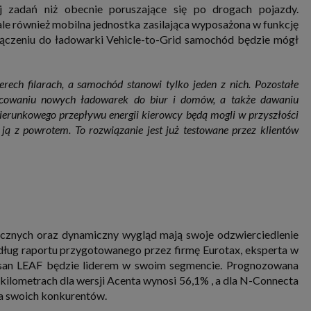
j zadań niż obecnie poruszające się po drogach pojazdy.
ale również mobilna jednostka zasilająca wyposażona w funkcję
dłączeniu do ładowarki Vehicle-to-Grid samochód będzie mógł
erech filarach, a samochód stanowi tylko jeden z nich. Pozostałe
pracowaniu nowych ładowarek do biur i domów, a także dawaniu
ierunkowego przepływu energii kierowcy będą mogli w przyszłości
ją z powrotem. To rozwiązanie jest już testowane przez klientów
icznych oraz dynamiczny wygląd mają swoje odzwierciedlenie
ług raportu przygotowanego przez firmę Eurotax, eksperta w
ssan LEAF będzie liderem w swoim segmencie. Prognozowana
kilometrach dla wersji Acenta wynosi 56,1% , a dla N-Connecta
a swoich konkurentów.