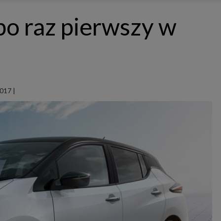
ępnianych przez siebie usług internetowych przetwarzają Twoje dane we własnych 
tingowych w oparciu o prawnie uzasadniony, wspólny interes podmiotów Grupy SAGIER. Przetwa
o raz pierwszy w
nie wymaga dodatkowej zgody z Twojej strony, ale możesz mu się w każdej chwili sprzeciwić. O 
ujesz inaczej, dokonując stosownych zmian ustawień w Twojej przeglądarce, podmioty z Grupy
ównież instalować na Twoich urządzeniach pliki cookies i podobne oraz odczytywać informacje z
. Bliższe informacje o cookies znajdziesz w akapicie „Cookies” pod koniec tej informacji.
istrator danych osobowych
stratorami Twoich danych są podmioty z Grupy SAGIER czyli podmioty z grupy kapitałowej SA
 skład wchodzą Sagier Sp. z o.o. ul. Cegielniana 18c/3, 35-310 Rzeszów oraz Podmioty Zależne. Pon
le obowiązującego prawa, administratorami Twoich danych w ramach poszczególnych Usług mo
ż Zaufani Partnerzy, w tym klienci.
2017
|
IOTY ZALEŻNE:
/www.biznesistyl.pl/
/poradnikbudowlany.eu/
//modnieizdrowo.pl/
/www.sagier.pl/
 wyrazisz zgodę, o którą wyżej prosimy, administratorami Twoich danych osobowych będą tak
i Partnerzy. Listę Zaufanych Partnerów możesz sprawdzić w każdym momencie na stronie naszej
p
ności
i tam też zmodyfikować lub cofnąć swoje zgody.
awa i cel przetwarzania
dane przetwarzamy w następujących celach:
li zawieramy z Tobą umowę o realizację danej usługi (np. usługi zapewniającej Ci możliwość zapozna
ym z naszych serwisów w oparciu o treść regulaminu tego serwisu), to możemy przetwarzać Twoje