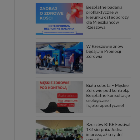
Bezpłatne badania
awniona
profilaktyczne w
 wygody
kierunku osteoporozy
omocji
dla Mieszkańców
tronach
Rzeszowa
. Takie
ch. Aby
 i ich
W Rzeszowie znów
 przez
będą Dni Promocji
pozbawi
Zdrowia
owolnym
ielenia
godę, w
 okres
Biała sobota – Męskie
ku, gdy
Zdrowie pod kontrolą.
 Ciebie
Bezpłatne konsultacje
urologiczne i
fizjoterapeutyczne!
encjom
danych
łasnych
Rzeszów BIKE Festival
1-3 sierpnia. Jedna
impreza, aż trzy dni
age do
emocji