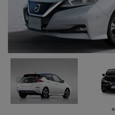
zakres
2. Zap
osoba)
użytk
własny
intern
przetw
3. Za 
móc p
przed
Ciebie
Cię to
momen
Twoje 
zgody 
przyp
przeda
podsta
skutec
<
Przek
Admin
marke
zobowi
celów.
Cooki
Na na