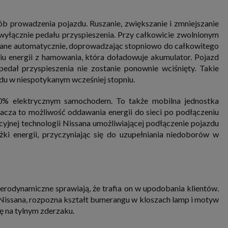
 prowadzenia pojazdu. Ruszanie, zwiększanie i zmniejszanie
 wyłącznie pedału przyspieszenia. Przy całkowicie zwolnionym
ączane automatycznie, doprowadzając stopniowo do całkowitego
u energii z hamowania, która doładowuje akumulator. Pojazd
dał przyspieszenia nie zostanie ponownie wciśnięty. Takie
du w niespotykanym wcześniej stopniu.
0% elektrycznym samochodem. To także mobilna jednostka
nacza to możliwość oddawania energii do sieci po podłączeniu
cyjnej technologii Nissana umożliwiającej podłączenie pojazdu
i energii, przyczyniając się do uzupełniania niedoborów w
rodynamiczne sprawiają, że trafia on w upodobania klientów.
 Nissana, rozpozna kształt bumerangu w kloszach lamp i motyw
twę na tylnym zderzaku.