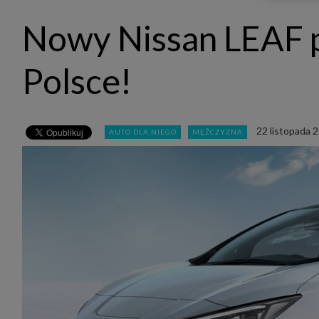
udost
marke
Nowy Nissan LEAF p
takie 
zdecyd
będą r
plików
Polsce!
Admin
Admini
której
świet
równie
22 listopada 
AUTO DLA NIEGO
MĘŻCZYZNA
PODMI
http:/
http:/
https:
http:/
Jeżeli
Zaufan
prywat
Podst
Twoje 
1. Jeś
z jedn