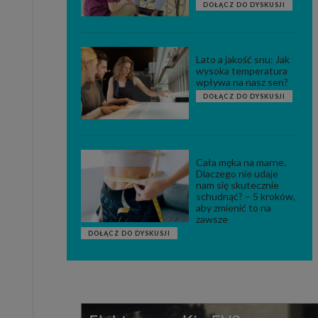
DOŁĄCZ DO DYSKUSJI
Lato a jakość snu: Jak
wysoka temperatura
wpływa na nasz sen?
DOŁĄCZ DO DYSKUSJI
Cała męka na marne.
Dlaczego nie udaje
nam się skutecznie
schudnąć? – 5 kroków,
aby zmienić to na
zawsze
DOŁĄCZ DO DYSKUSJI